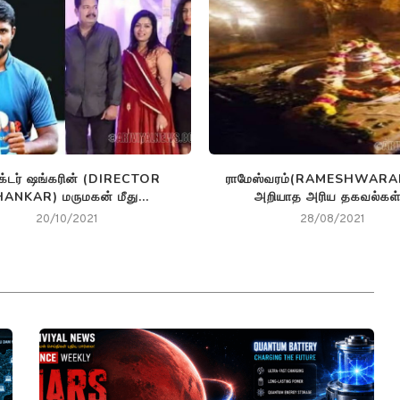
க்டர் ஷங்கரின் (DIRECTOR
ராமேஸ்வரம்(RAMESHWARAM
ANKAR) மருமகன் மீது...
அறியாத அரிய தகவல்கள்!
20/10/2021
28/08/2021