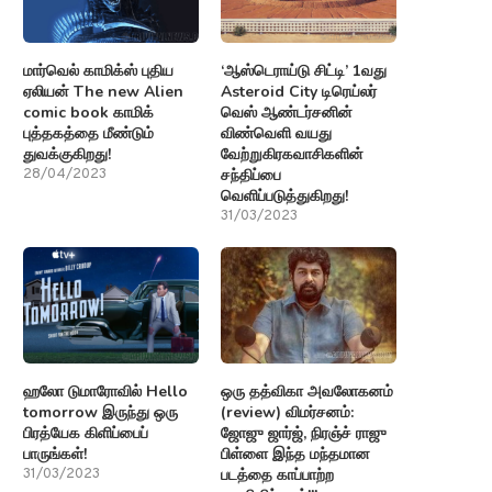
மார்வெல் காமிக்ஸ் புதிய
‘ஆஸ்டெராய்டு சிட்டி’ 1வது
ஏலியன் The new Alien
Asteroid City டிரெய்லர்
comic book காமிக்
வெஸ் ஆண்டர்சனின்
புத்தகத்தை மீண்டும்
விண்வெளி வயது
துவக்குகிறது!
வேற்றுகிரகவாசிகளின்
சந்திப்பை
28/04/2023
வெளிப்படுத்துகிறது!
31/03/2023
ஹலோ டுமாரோவில் Hello
ஒரு தத்விகா அவலோகனம்
tomorrow இருந்து ஒரு
(review) விமர்சனம்:
பிரத்யேக கிளிப்பைப்
ஜோஜு ஜார்ஜ், நிரஞ்ச் ராஜு
பாருங்கள்!
பிள்ளை இந்த மந்தமான
படத்தை காப்பாற்ற
31/03/2023