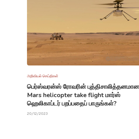
அறிவியல் செய்திகள்
பெர்ஸ்வரன்ஸ் ரோவரின் புத்திசாலித்தனமான
Mars helicopter take flight மார்ஸ்
ஹெலிகாப்டர் பறப்பதைப் பாருங்கள்?
20/12/2023