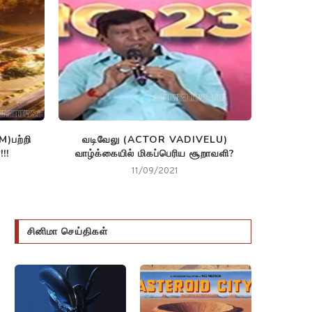
)பற்றி
வடிவேலு (ACTOR VADIVELU)
கேரள நில
!!
வாழ்க்கையில் மிகப்பெரிய சூறாவளி?
11/09/2021
சினிமா செய்திகள்