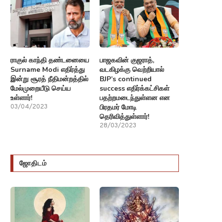
ராகுல் காந்தி தண்டனையை
பாஜகவின் குஜராத்,
Surname Modi எதிர்த்து
வடகிழக்கு வெற்றியால்
இன்று சூரத் நீதிமன்றத்தில்
BJP’s continued
மேல்முறையீடு செய்ய
success எதிர்க்கட்சிகள்
உள்ளார்!
பதற்றமடைந்துள்ளன என
பிரதமர் மோடி
03/04/2023
தெரிவித்துள்ளார்!
28/03/2023
ஜோதிடம்