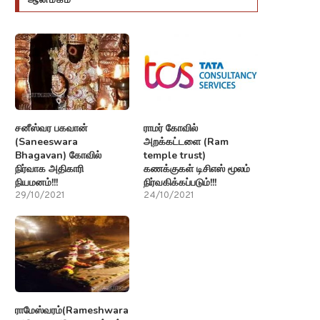
சனீஸ்வர பகவான்
ராமர் கோவில்
(Saneeswara
அறக்கட்டளை (Ram
Bhagavan) கோவில்
temple trust)
நிர்வாக அதிகாரி
கணக்குகள் டிசிஎஸ் மூலம்
நியமனம்!!!
நிர்வகிக்கப்படும்!!!
29/10/2021
24/10/2021
ராமேஸ்வரம்(Rameshwaram)பற்றி