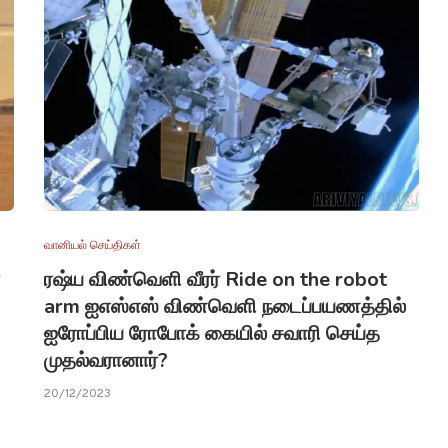
வானியல் செய்திகள்
ரஷ்ய விண்வெளி வீரர் Ride on the robot
arm ஐஎஸ்எஸ் விண்வெளி நடைப்பயணத்தில்
ஐரோப்பிய ரோபோக் கையில் சவாரி செய்த
முதல்வரானார்?
20/12/2023