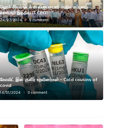
ஹெச் சிஎல் டெக் சி விஜயகுமார் அதிக சம்பளம்
வாங்கும் இந்திய IT CEO?
24/07/2024
0 comment
வானியல் செய
புதனி
கோவிட் இன் குளிர் உறவினர்கள் – Cold cousins of
மெசஞ்
covid
14/01/2024
0 comment
20/12/202