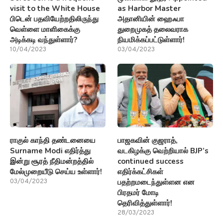
visit to the White House
as Harbor Master
பிடென் பதவியேற்றதிலிருந்து
அதானியின் ஹைஃபா
வெள்ளை மாளிகைக்கு
துறைமுகத் தலைவராக
அடிக்கடி வந்துள்ளார்?
நியமிக்கப்பட்டுள்ளார்!
10/04/2023
03/04/2023
ராகுல் காந்தி தண்டனையை
பாஜகவின் குஜராத்,
Surname Modi எதிர்த்து
வடகிழக்கு வெற்றியால் BJP’s
இன்று சூரத் நீதிமன்றத்தில்
continued success
மேல்முறையீடு செய்ய உள்ளார்!
எதிர்க்கட்சிகள்
பதற்றமடைந்துள்ளன என
03/04/2023
பிரதமர் மோடி
தெரிவித்துள்ளார்!
28/03/2023