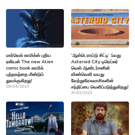
மார்வெல் காமிக்ஸ் புதிய
‘ஆஸ்டெராய்டு சிட்டி’ 1வது
ஏலியன் The new Alien
Asteroid City டிரெய்லர்
comic book காமிக்
வெஸ் ஆண்டர்சனின்
புத்தகத்தை மீண்டும்
விண்வெளி வயது
துவக்குகிறது!
வேற்றுகிரகவாசிகளின்
சந்திப்பை வெளிப்படுத்துகிறது!
28/04/2023
31/03/2023