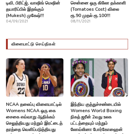
டிவி, பிரிட்ஜ், வாஷிங் மெஷின்
சென்னை ஒரு கிலோ தக்காளி
தயாரிப்பில் இறங்கும்
(Tomatoes Cost) விலை
(Mukesh) முகேஷ்!!!
ரூ.90 முதல் ரூ.100!!!
04/09/2021
08/11/2021
விளையாட்டு செய்திகள்
NCAA தலைப்பு விளையாட்டில்
இந்திய குத்துச்சண்டையில்
Womens NCAA ஒரு கை
Womens World Boxing
சைகை எவ்வாறு ஆதிக்கம்
நிகத் ஜரீன் 2வது உலக
செலுத்தியது மற்றும் இரட்டைத்
பட்டத்தையும் மற்றும்
தரத்தை வெளிப்படுத்தியது
லோவ்லினா போர்கோஹைன்