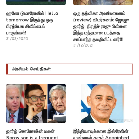
ஹலோ டுமாரோவில் Hello
ஒரு தத்விகா அவலோகனம்
tomorrow இருந்து ஒரு
(review) விமர்சனம்: ஜோஜு
பிரத்யேக கிளிப்பைப்
ஜார்ஜ், நிரஞ்ச் ராஜு பிள்ளை
பாருங்கள்!
இந்த மந்தமான படத்தை
காப்பாற்ற தவறிவிட்டனர்!!!
31/03/2023
31/12/2021
அரசியல் செய்திகள்
ஜார்ஜ் சொரோஸின் மகன்
இந்தியாவுக்கான இஸ்ரேலின்
Soros son is a frequent
முன்னாள் தூதர் Appointed