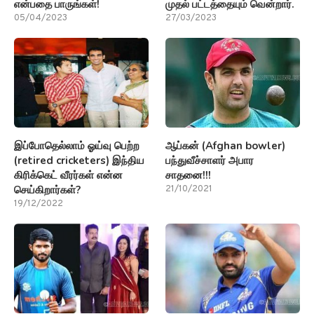
என்பதை பாருங்கள்!
முதல் பட்டத்தையும் வென்றார்.
05/04/2023
27/03/2023
இப்போதெல்லாம் ஓய்வு பெற்ற
ஆப்கன் (Afghan bowler)
(retired cricketers) இந்திய
பந்துவீச்சாளர் அபார
கிரிக்கெட் வீரர்கள் என்ன
சாதனை!!!
செய்கிறார்கள்?
21/10/2021
19/12/2022