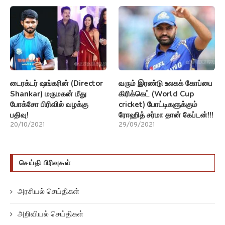
டைரக்டர் ஷங்கரின் (Director
வரும் இரண்டு உலகக் கோப்பை
Shankar) மருமகன் மீது
கிரிக்கெட் (World Cup
போக்சோ பிரிவில் வழக்கு
cricket) போட்டிகளுக்கும்
பதிவு!
ரோஹித் சர்மா தான் கேப்டன்!!!
20/10/2021
29/09/2021
செய்தி பிரிவுகள்
அரசியல் செய்திகள்
அறிவியல் செய்திகள்