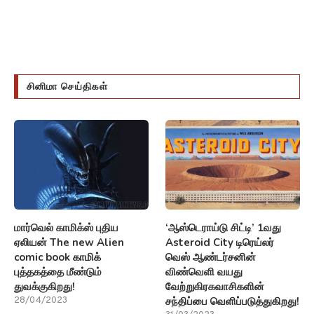
சினிமா செய்திகள்
மார்வெல் காமிக்ஸ் புதிய
‘ஆஸ்டெராய்டு சிட்டி’ 1வது
ஏலியன் The new Alien
Asteroid City டிரெய்லர்
comic book காமிக்
வெஸ் ஆண்டர்சனின்
புத்தகத்தை மீண்டும்
விண்வெளி வயது
துவக்குகிறது!
வேற்றுகிரகவாசிகளின்
சந்திப்பை வெளிப்படுத்துகிறது!
28/04/2023