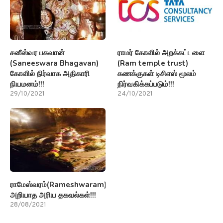
சனீஸ்வர பகவான்
ராமர் கோவில் அறக்கட்டளை
(Saneeswara Bhagavan)
(Ram temple trust)
கோவில் நிர்வாக அதிகாரி
கணக்குகள் டிசிஎஸ் மூலம்
நியமனம்!!!
நிர்வகிக்கப்படும்!!!
29/10/2021
24/10/2021
ராமேஸ்வரம்(Rameshwaram)பற்றி
அறியாத அரிய தகவல்கள்!!!
28/08/2021