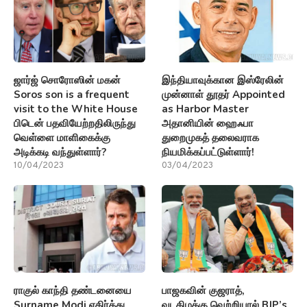
ஜார்ஜ் சொரோஸின் மகன்
இந்தியாவுக்கான இஸ்ரேலின்
Soros son is a frequent
முன்னாள் தூதர் Appointed
visit to the White House
as Harbor Master
பிடென் பதவியேற்றதிலிருந்து
அதானியின் ஹைஃபா
வெள்ளை மாளிகைக்கு
துறைமுகத் தலைவராக
அடிக்கடி வந்துள்ளார்?
நியமிக்கப்பட்டுள்ளார்!
10/04/2023
03/04/2023
ராகுல் காந்தி தண்டனையை
பாஜகவின் குஜராத்,
Surname Modi எதிர்த்து
வடகிழக்கு வெற்றியால் BJP’s