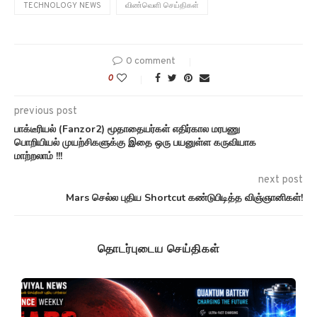
TECHNOLOGY NEWS
விண்வெளி செய்திகள்
0 comment
0
previous post
பாக்டீரியல் (Fanzor2) மூதாதையர்கள் எதிர்கால மரபணு
பொறியியல் முயற்சிகளுக்கு இதை ஒரு பயனுள்ள கருவியாக
மாற்றலாம் !!!
next post
Mars செல்ல புதிய Shortcut கண்டுபிடித்த விஞ்ஞானிகள்!
தொடர்புடைய செய்திகள்