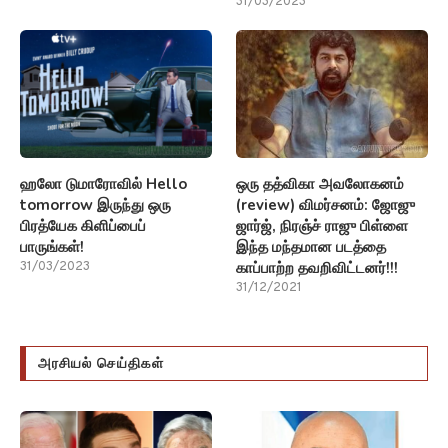
31/03/2023
ஹலோ டுமாரோவில் Hello
ஒரு தத்விகா அவலோகனம்
tomorrow இருந்து ஒரு
(review) விமர்சனம்: ஜோஜு
பிரத்யேக கிளிப்பைப்
ஜார்ஜ், நிரஞ்ச் ராஜு பிள்ளை
பாருங்கள்!
இந்த மந்தமான படத்தை
காப்பாற்ற தவறிவிட்டனர்!!!
31/03/2023
31/12/2021
அரசியல் செய்திகள்