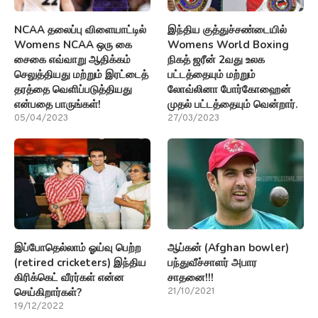
NCAA தலைப்பு விளையாட்டில்
இந்திய குத்துச்சண்டையில்
Womens NCAA ஒரு கை
Womens World Boxing
சைகை எவ்வாறு ஆதிக்கம்
நிகத் ஜரீன் 2வது உலக
செலுத்தியது மற்றும் இரட்டைத்
பட்டத்தையும் மற்றும்
தரத்தை வெளிப்படுத்தியது
லோவ்லினா போர்கோஹைன்
என்பதை பாருங்கள்!
முதல் பட்டத்தையும் வென்றார்.
05/04/2023
27/03/2023
இப்போதெல்லாம் ஓய்வு பெற்ற
ஆப்கன் (Afghan bowler)
(retired cricketers) இந்திய
பந்துவீச்சாளர் அபார
கிரிக்கெட் வீரர்கள் என்ன
சாதனை!!!
செய்கிறார்கள்?
21/10/2021
19/12/2022