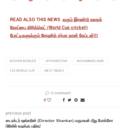
READ ALSO THIS NEWS
வரும் இரண்டு உலகக்
கோப்பை கிரிக்கெட் (World Cup cricket)
போட்டிகளுக்கும் ரோஹித் சர்மா தான் கேப்டன்!!!
AFGHAN BOWLER
AFGHANISTAN
MOHAMMAD NABI
T20 WORLD CUP
WEST INDIES
0 comment
0
previous post
டைரக்டர் ஷங்கரின் (Director Shankar) மருமகன் மீது போக்சோ
பிரிவில் வழக்கு பதிவு!