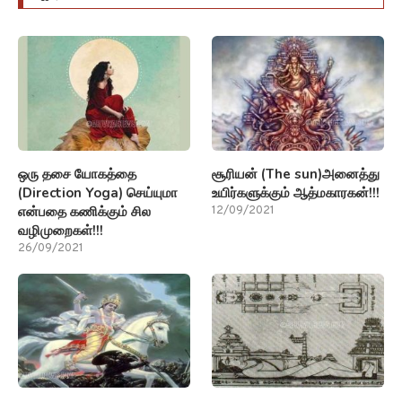
ஒரு தசை யோகத்தை
சூரியன் (The sun)அனைத்து
(Direction Yoga) செய்யுமா
உயிர்களுக்கும் ஆத்மகாரகன்!!!
என்பதை கணிக்கும் சில
12/09/2021
வழிமுறைகள்!!!
26/09/2021