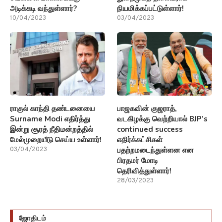
அடிக்கடி வந்துள்ளார்?
நியமிக்கப்பட்டுள்ளார்!
10/04/2023
03/04/2023
ராகுல் காந்தி தண்டனையை
பாஜகவின் குஜராத்,
Surname Modi எதிர்த்து
வடகிழக்கு வெற்றியால் BJP’s
இன்று சூரத் நீதிமன்றத்தில்
continued success
மேல்முறையீடு செய்ய உள்ளார்!
எதிர்க்கட்சிகள்
பதற்றமடைந்துள்ளன என
03/04/2023
பிரதமர் மோடி
தெரிவித்துள்ளார்!
28/03/2023
ஜோதிடம்