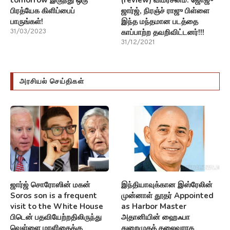
tomorrow இருந்து ஒரு
(review) விமர்சனம்: ஜோஜு
பிரத்யேக கிளிப்பைப்
ஜார்ஜ், நிரஞ்ச் ராஜு பிள்ளை
பாருங்கள்!
இந்த மந்தமான படத்தை
காப்பாற்ற தவறிவிட்டனர்!!!
31/03/2023
31/12/2021
அரசியல் செய்திகள்
ஜார்ஜ் சொரோஸின் மகன்
இந்தியாவுக்கான இஸ்ரேலின்
Soros son is a frequent
முன்னாள் தூதர் Appointed
visit to the White House
as Harbor Master
பிடென் பதவியேற்றதிலிருந்து
அதானியின் ஹைஃபா
வெள்ளை மாளிகைக்கு
துறைமுகத் தலைவராக