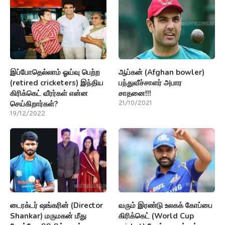
இப்போதெல்லாம் ஓய்வு பெற்ற
ஆப்கன் (Afghan bowler)
(retired cricketers) இந்திய
பந்துவீச்சாளர் அபார
கிரிக்கெட் வீரர்கள் என்ன
சாதனை!!!
செய்கிறார்கள்?
21/10/2021
19/12/2022
டைரக்டர் ஷங்கரின் (Director
வரும் இரண்டு உலகக் கோப்பை
Shankar) மருமகன் மீது
கிரிக்கெட் (World Cup