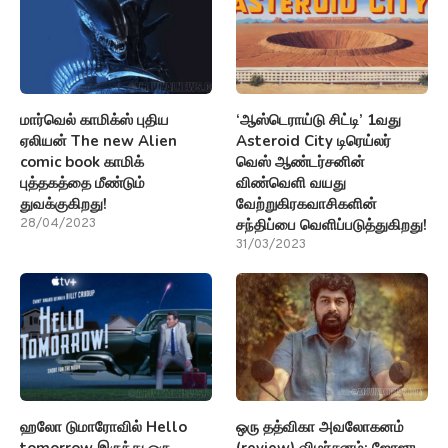
மார்வெல் காமிக்ஸ் புதிய
‘ஆஸ்டெராய்டு சிட்டி’ 1வது
ஏலியன் The new Alien
Asteroid City டிரெய்லர்
comic book காமிக்
வெஸ் ஆண்டர்சனின்
புத்தகத்தை மீண்டும்
விண்வெளி வயது
துவக்குகிறது!
வேற்றுகிரகவாசிகளின்
சந்திப்பை வெளிப்படுத்துகிறது!
28/04/2023
31/03/2023
ஹலோ டுமாரோவில் Hello
ஒரு தத்விகா அவலோகனம்