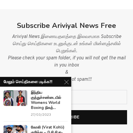
Subscribe Ariviyal News Free
Ariviyal News இணையதளத்தை இலவசமாக Subscribe
செய்து செய்திகளை உடனுக்குடன் உங்கள் மின்னஞ்சலில்
பெறுங்கள்.
Please check your spam folder, if you will not get the mail
in you inbox
&
mark mail as not spam!!!
மேலும் செய்திகளை படிக்க!!!
இந்திய
குத்துச்சண்டையில்
Womens World
Boxing நிகத்...
27/03/2023
கோலி (Virat Kohli)
குறித்து – பி.சி.சி.ஐ-