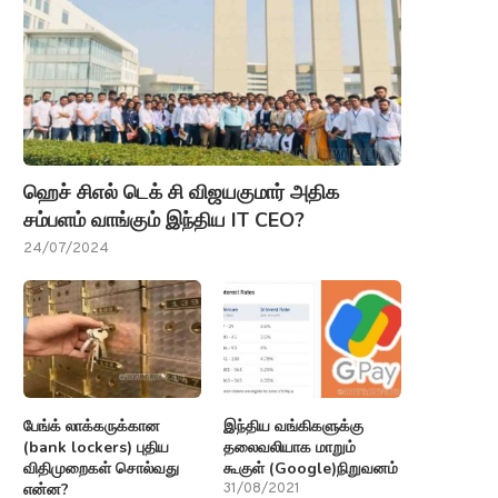
ஹெச் சிஎல் டெக் சி விஜயகுமார் அதிக
சம்பளம் வாங்கும் இந்திய IT CEO?
24/07/2024
பேங்க் லாக்கருக்கான
இந்திய வங்கிகளுக்கு
(bank lockers) புதிய
தலைவலியாக மாறும்
விதிமுறைகள் சொல்வது
கூகுள் (Google)நிறுவனம்
என்ன?
31/08/2021