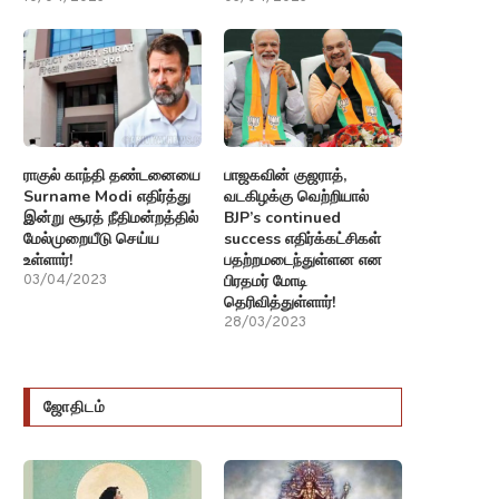
ராகுல் காந்தி தண்டனையை
பாஜகவின் குஜராத்,
Surname Modi எதிர்த்து
வடகிழக்கு வெற்றியால்
இன்று சூரத் நீதிமன்றத்தில்
BJP’s continued
மேல்முறையீடு செய்ய
success எதிர்க்கட்சிகள்
உள்ளார்!
பதற்றமடைந்துள்ளன என
பிரதமர் மோடி
03/04/2023
தெரிவித்துள்ளார்!
28/03/2023
ஜோதிடம்