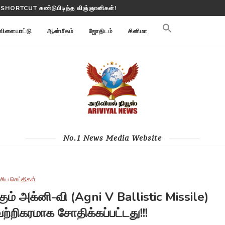
 SHORTCUT கண்டுபிடித்த விஞ்ஞானிகள்!
 பூமி மாற்றங்களை கண்காணிக்கிறது
விளையாட்டு
ஆன்மீகம்
ஜோதிடம்
சினிமா
No.1 News Media Website
சிய செய்திகள்
ும் அக்னி-வி (Agni V Ballistic Missile)
்றிகரமாக சோதிக்கப்பட்டது!!!