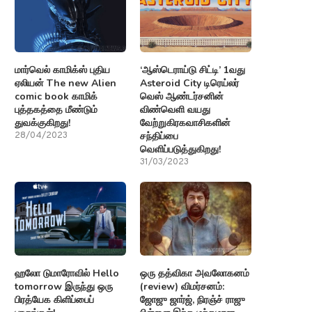
மார்வெல் காமிக்ஸ் புதிய
‘ஆஸ்டெராய்டு சிட்டி’ 1வது
ஏலியன் The new Alien
Asteroid City டிரெய்லர்
comic book காமிக்
வெஸ் ஆண்டர்சனின்
புத்தகத்தை மீண்டும்
விண்வெளி வயது
துவக்குகிறது!
வேற்றுகிரகவாசிகளின்
சந்திப்பை
28/04/2023
வெளிப்படுத்துகிறது!
31/03/2023
ஹலோ டுமாரோவில் Hello
ஒரு தத்விகா அவலோகனம்
tomorrow இருந்து ஒரு
(review) விமர்சனம்:
பிரத்யேக கிளிப்பைப்
ஜோஜு ஜார்ஜ், நிரஞ்ச் ராஜு