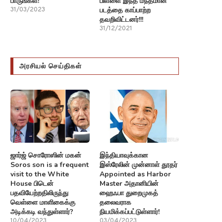
பாருங்கள்!
பிள்ளை இந்த மந்தமான
படத்தை காப்பாற்ற
31/03/2023
தவறிவிட்டனர்!!!
31/12/2021
அரசியல் செய்திகள்
ஜார்ஜ் சொரோஸின் மகன்
இந்தியாவுக்கான
Soros son is a frequent
இஸ்ரேலின் முன்னாள் தூதர்
visit to the White
Appointed as Harbor
House பிடென்
Master அதானியின்
பதவியேற்றதிலிருந்து
ஹைஃபா துறைமுகத்
வெள்ளை மாளிகைக்கு
தலைவராக
அடிக்கடி வந்துள்ளார்?
நியமிக்கப்பட்டுள்ளார்!
10/04/2023
03/04/2023