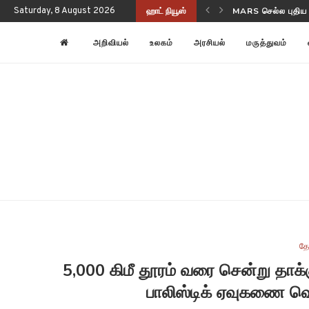
MARS செல்ல புதிய
Saturday, 8 August 2026
ஹாட் நியூஸ்
NASA-ISRO NISAR
அறிவியல்
உலகம்
அரசியல்
மருத்துவம்
தே
5,000 கிமீ தூரம் வரை சென்று தாக்க
பாலிஸ்டிக் ஏவுகணை வெற