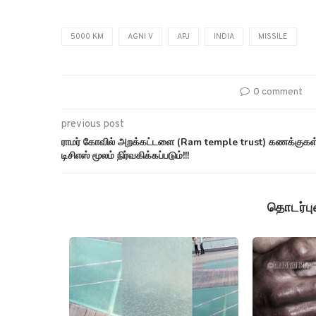
5000 KM
AGNI V
APJ
INDIA
MISSILE
0 comment
previous post
ராமர் கோவில் அறக்கட்டளை (Ram temple trust) கணக்குகள
டிசிஎஸ் மூலம் நிர்வகிக்கப்படும்!!!
தொடர்ப