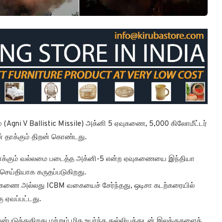
் (Agni V Ballistic Missile) அக்னி 5 ஏவுகணை, 5,000 கிலோமீட்டர்
் தாக்கும் திறன் கொண்டது.
தாக்கும் வல்லமை படைத்த அக்னி-5 என்ற ஏவுகணையை இந்தியா
செய்தியாக கருதப்படுகிறது.
ஏவுகணை அல்லது ICBM வகையைச் சேர்ந்தது, ஒடிசா கடற்கரையில்
ு ஏவப்பட்டது.
படுத்துகிறது மற்றும் மிக உயர்ந்த துல்லியத்துடன் இலக்குகளைத்