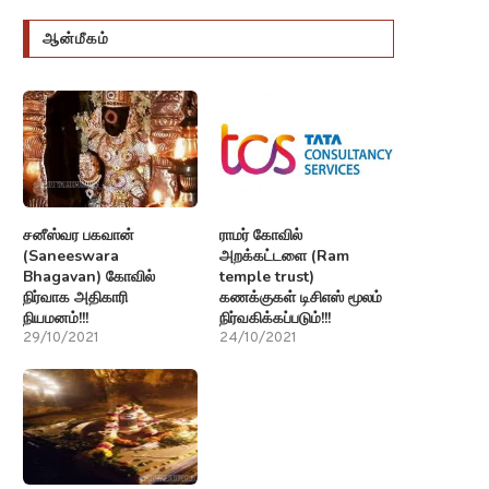
ஆன்மீகம்
பட்டா துரியன் பூஞ்சில் (gunfight)
கொரோனா தொற்றால் (Coron
துப்பாக்கிச் சண்டை!!!
Infection) உயிரிழந்தவர்களின
குடும்பத்தினருக்கு இழப்பீடு!!!
22/10/2021
22/09/2021
சனீஸ்வர பகவான்
ராமர் கோவில்
(Saneeswara
அறக்கட்டளை (Ram
Bhagavan) கோவில்
temple trust)
நிர்வாக அதிகாரி
கணக்குகள் டிசிஎஸ் மூலம்
நியமனம்!!!
நிர்வகிக்கப்படும்!!!
29/10/2021
24/10/2021