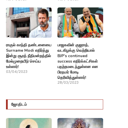
ராகுல் காந்தி தண்டனையை
பாஜகவின் குஜராத்,
Surname Modi எதிர்த்து
வடகிழக்கு வெற்றியால்
இன்று சூரத் நீதிமன்றத்தில்
BJP’s continued
மேல்முறையீடு செய்ய
success எதிர்க்கட்சிகள்
உள்ளார்!
பதற்றமடைந்துள்ளன என
பிரதமர் மோடி
03/04/2023
தெரிவித்துள்ளார்!
28/03/2023
ஜோதிடம்