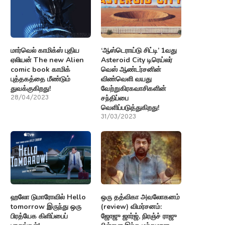
மார்வெல் காமிக்ஸ் புதிய
‘ஆஸ்டெராய்டு சிட்டி’ 1வது
ஏலியன் The new Alien
Asteroid City டிரெய்லர்
comic book காமிக்
வெஸ் ஆண்டர்சனின்
புத்தகத்தை மீண்டும்
விண்வெளி வயது
துவக்குகிறது!
வேற்றுகிரகவாசிகளின்
சந்திப்பை
28/04/2023
வெளிப்படுத்துகிறது!
31/03/2023
ஹலோ டுமாரோவில் Hello
ஒரு தத்விகா அவலோகனம்
tomorrow இருந்து ஒரு
(review) விமர்சனம்:
பிரத்யேக கிளிப்பைப்
ஜோஜு ஜார்ஜ், நிரஞ்ச் ராஜு