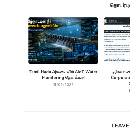
தொடர்ப
அரசு ஐடி
Tamil Nadu அணைகளில் AIoT Water
குப்பைகள
: டிசம்பர்
Monitoring தொடக்கம்!
Corporati
15/05/2026
LEAVE