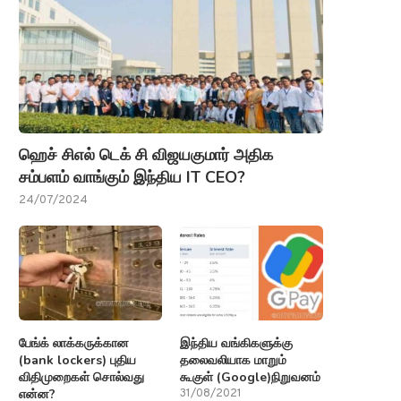
ஹெச் சிஎல் டெக் சி விஜயகுமார் அதிக
சம்பளம் வாங்கும் இந்திய IT CEO?
24/07/2024
பேங்க் லாக்கருக்கான
இந்திய வங்கிகளுக்கு
(bank lockers) புதிய
தலைவலியாக மாறும்
விதிமுறைகள் சொல்வது
கூகுள் (Google)நிறுவனம்
என்ன?
31/08/2021