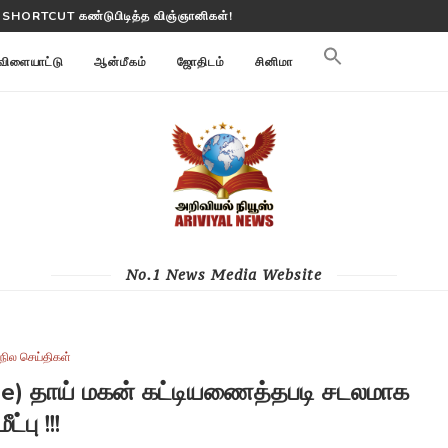
 SHORTCUT கண்டுபிடித்த விஞ்ஞானிகள்!
 பூமி மாற்றங்களை கண்காணிக்கிறது
விளையாட்டு
ஆன்மீகம்
ஜோதிடம்
சினிமா
No.1 News Media Website
நில செய்திகள்
ide) தாய் மகன் கட்டியணைத்தபடி சடலமாக
மீட்பு !!!