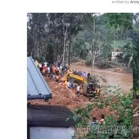
written by
Arivi