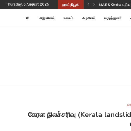
Thursday, 6 August 2026
ஹாட் நியூஸ்
MARS செல்ல புதிய
NASA-ISRO NISAR
அறிவியல்
உலகம்
அரசியல்
மருத்துவம்
மா
கேரள நிலச்சரிவு (Kerala landsl