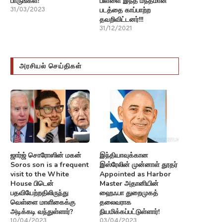
பாருங்கள்!
பிள்ளை இந்த மந்தமான
படத்தை காப்பாற்ற
31/03/2023
தவறிவிட்டனர்!!!
31/12/2021
அரசியல் செய்திகள்
ஜார்ஜ் சொரோஸின் மகன்
இந்தியாவுக்கான
Soros son is a frequent
இஸ்ரேலின் முன்னாள் தூதர்
visit to the White
Appointed as Harbor
House பிடென்
Master அதானியின்
பதவியேற்றதிலிருந்து
ஹைஃபா துறைமுகத்
வெள்ளை மாளிகைக்கு
தலைவராக
அடிக்கடி வந்துள்ளார்?
நியமிக்கப்பட்டுள்ளார்!
10/04/2023
03/04/2023