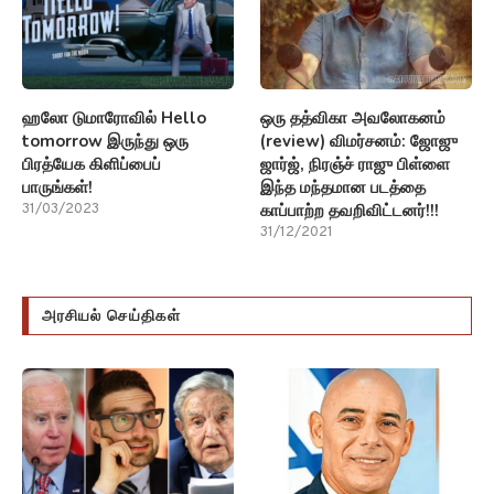
ஹலோ டுமாரோவில் Hello
ஒரு தத்விகா அவலோகனம்
tomorrow இருந்து ஒரு
(review) விமர்சனம்: ஜோஜு
பிரத்யேக கிளிப்பைப்
ஜார்ஜ், நிரஞ்ச் ராஜு பிள்ளை
பாருங்கள்!
இந்த மந்தமான படத்தை
காப்பாற்ற தவறிவிட்டனர்!!!
31/03/2023
31/12/2021
அரசியல் செய்திகள்