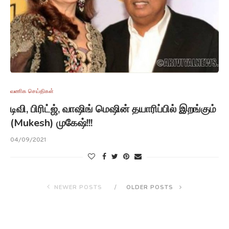
வணிக செய்திகள்
டிவி, பிரிட்ஜ், வாஷிங் மெஷின் தயாரிப்பில் இறங்கும்
(Mukesh) முகேஷ்!!!
04/09/2021
NEWER POSTS
OLDER POSTS