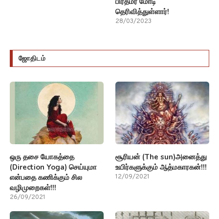
பிரதமர் மோடி
தெரிவித்துள்ளார்!
28/03/2023
ஜோதிடம்
ஒரு தசை யோகத்தை
சூரியன் (The sun)அனைத்து
(Direction Yoga) செய்யுமா
உயிர்களுக்கும் ஆத்மகாரகன்!!!
என்பதை கணிக்கும் சில
12/09/2021
வழிமுறைகள்!!!
26/09/2021