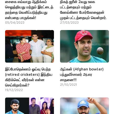
சைகை எவ்வாறு ஆதிக்கம்
நிகத் ஜரீன் 2வது உலக
செலுத்தியது மற்றும் இரட்டைத்
பட்டத்தையும் மற்றும்
தரத்தை வெளிப்படுத்தியது
லோவ்லினா போர்கோஹைன்
என்பதை பாருங்கள்!
முதல் பட்டத்தையும் வென்றார்.
05/04/2023
27/03/2023
இப்போதெல்லாம் ஓய்வு பெற்ற
ஆப்கன் (Afghan bowler)
(retired cricketers) இந்திய
பந்துவீச்சாளர் அபார
கிரிக்கெட் வீரர்கள் என்ன
சாதனை!!!
செய்கிறார்கள்?
21/10/2021
19/12/2022