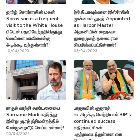
ஜார்ஜ் சொரோஸின் மகன்
இந்தியாவுக்கான இஸ்ரேலின்
Soros son is a frequent
முன்னாள் தூதர் Appointed
visit to the White House
as Harbor Master
பிடென் பதவியேற்றதிலிருந்து
அதானியின் ஹைஃபா
வெள்ளை மாளிகைக்கு
துறைமுகத் தலைவராக
அடிக்கடி வந்துள்ளார்?
நியமிக்கப்பட்டுள்ளார்!
10/04/2023
03/04/2023
ராகுல் காந்தி தண்டனையை
பாஜகவின் குஜராத்,
Surname Modi எதிர்த்து
வடகிழக்கு வெற்றியால் BJP’s
இன்று சூரத் நீதிமன்றத்தில்
continued success
மேல்முறையீடு செய்ய உள்ளார்!
எதிர்க்கட்சிகள்
பதற்றமடைந்துள்ளன என
03/04/2023