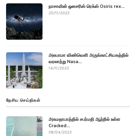
நாசாவின் ஒசைரிஸ் ரெக்ஸ் Osiris rex...
20/11/2023
அலபாமா விண்வெளி அருங்காட்சியகத்தில்
வரலாற்று Nasa...
14/11/2023
தேசிய செய்திகள்
அகமதாபாத்தில் சபர்மதி ஆற்றில் உள்ள
Cracked...
08/04/2023