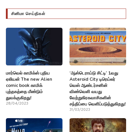
சினிமா செய்திகள்
மார்வெல் காமிக்ஸ் புதிய
‘ஆஸ்டெராய்டு சிட்டி’ 1வது
ஏலியன் The new Alien
Asteroid City டிரெய்லர்
comic book காமிக்
வெஸ் ஆண்டர்சனின்
புத்தகத்தை மீண்டும்
விண்வெளி வயது
துவக்குகிறது!
வேற்றுகிரகவாசிகளின்
சந்திப்பை வெளிப்படுத்துகிறது!
28/04/2023
31/03/2023