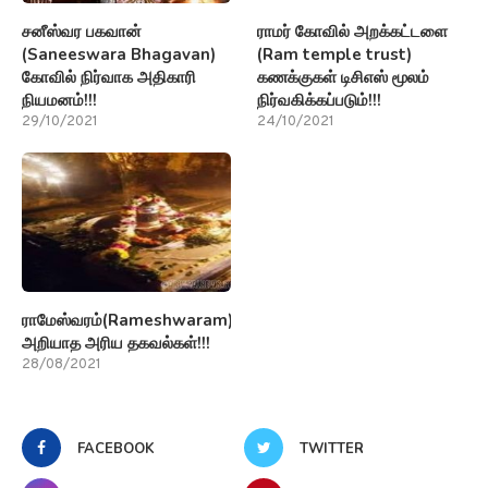
சனீஸ்வர பகவான்
ராமர் கோவில் அறக்கட்டளை
(Saneeswara Bhagavan)
(Ram temple trust)
கோவில் நிர்வாக அதிகாரி
கணக்குகள் டிசிஎஸ் மூலம்
நியமனம்!!!
நிர்வகிக்கப்படும்!!!
29/10/2021
24/10/2021
ராமேஸ்வரம்(Rameshwaram)பற்றி
அறியாத அரிய தகவல்கள்!!!
28/08/2021
FACEBOOK
TWITTER