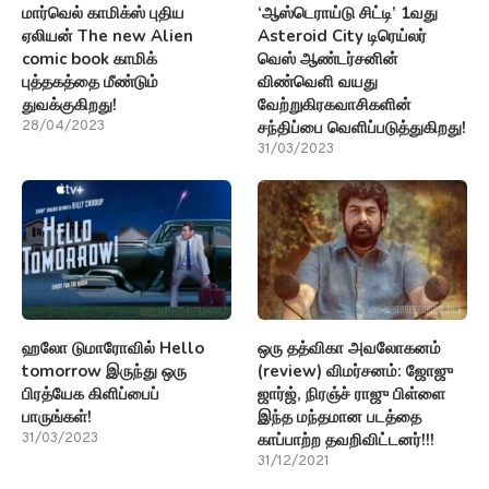
மார்வெல் காமிக்ஸ் புதிய
‘ஆஸ்டெராய்டு சிட்டி’ 1வது
ஏலியன் The new Alien
Asteroid City டிரெய்லர்
comic book காமிக்
வெஸ் ஆண்டர்சனின்
புத்தகத்தை மீண்டும்
விண்வெளி வயது
துவக்குகிறது!
வேற்றுகிரகவாசிகளின்
சந்திப்பை வெளிப்படுத்துகிறது!
28/04/2023
31/03/2023
ஹலோ டுமாரோவில் Hello
ஒரு தத்விகா அவலோகனம்
tomorrow இருந்து ஒரு
(review) விமர்சனம்: ஜோஜு
பிரத்யேக கிளிப்பைப்
ஜார்ஜ், நிரஞ்ச் ராஜு பிள்ளை
பாருங்கள்!
இந்த மந்தமான படத்தை
காப்பாற்ற தவறிவிட்டனர்!!!
31/03/2023
31/12/2021