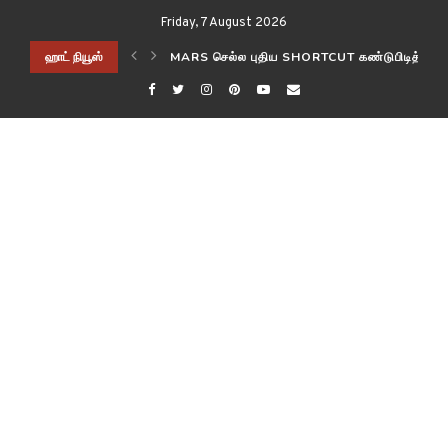
Friday, 7 August 2026
ிடித்த விஞ்ஞானிகள்!
ஹாட் நியூஸ்
NASA-ISRO NISAR பூமி மாற்றங்களை கண்காணி