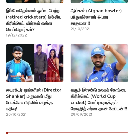
இப்போதெல்லாம் ஓய்வு பெற்ற
ஆப்கன் (Afghan bowler)
(retired cricketers) இந்திய
பந்துவீச்சாளர் அபார
கிரிக்கெட் வீரர்கள் என்ன
சாதனை!!!
செய்கிறார்கள்?
21/10/2021
19/12/2022
டைரக்டர் ஷங்கரின் (Director
வரும் இரண்டு உலகக் கோப்பை
Shankar) மருமகன் மீது
கிரிக்கெட் (World Cup
போக்சோ பிரிவில் வழக்கு
cricket) போட்டிகளுக்கும்
பதிவு!
ரோஹித் சர்மா தான் கேப்டன்!!!
20/10/2021
29/09/2021