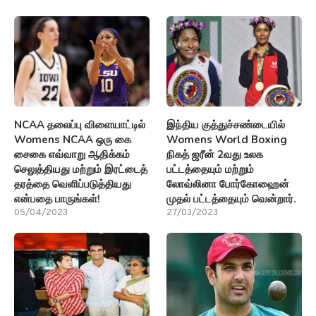
NCAA தலைப்பு விளையாட்டில்
இந்திய குத்துச்சண்டையில்
Womens NCAA ஒரு கை
Womens World Boxing
சைகை எவ்வாறு ஆதிக்கம்
நிகத் ஜரீன் 2வது உலக
செலுத்தியது மற்றும் இரட்டைத்
பட்டத்தையும் மற்றும்
தரத்தை வெளிப்படுத்தியது
லோவ்லினா போர்கோஹைன்
என்பதை பாருங்கள்!
முதல் பட்டத்தையும் வென்றார்.
05/04/2023
27/03/2023