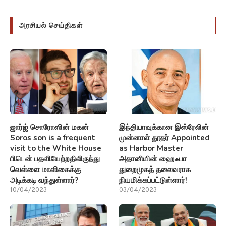
அரசியல் செய்திகள்
ஜார்ஜ் சொரோஸின் மகன்
இந்தியாவுக்கான இஸ்ரேலின்
Soros son is a frequent
முன்னாள் தூதர் Appointed
visit to the White House
as Harbor Master
பிடென் பதவியேற்றதிலிருந்து
அதானியின் ஹைஃபா
வெள்ளை மாளிகைக்கு
துறைமுகத் தலைவராக
அடிக்கடி வந்துள்ளார்?
நியமிக்கப்பட்டுள்ளார்!
10/04/2023
03/04/2023