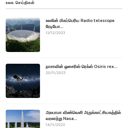
உலக செய்திகள்
உலகின் மிகப்பெரிய Radio telescope
ரேடியோ...
13/12/2023
நாசாவின் ஒசைரிஸ் ரெக்ஸ் Osiris rex...
20/11/2023
அலபாமா விண்வெளி அருங்காட்சியகத்தில்
வரலாற்று Nasa...
14/11/2023