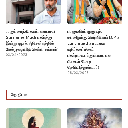
ராகுல் காந்தி தண்டனையை
பாஜகவின் குஜராத்,
Surname Modi எதிர்த்து
வடகிழக்கு வெற்றியால் BJP’s
இன்று சூரத் நீதிமன்றத்தில்
continued success
மேல்முறையீடு செய்ய உள்ளார்!
எதிர்க்கட்சிகள்
பதற்றமடைந்துள்ளன என
03/04/2023
பிரதமர் மோடி
தெரிவித்துள்ளார்!
28/03/2023
ஜோதிடம்