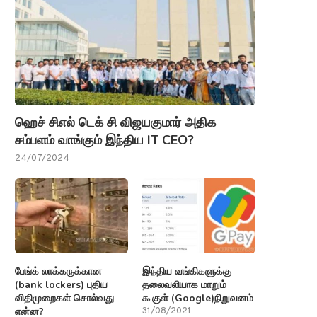
ஹெச் சிஎல் டெக் சி விஜயகுமார் அதிக
சம்பளம் வாங்கும் இந்திய IT CEO?
24/07/2024
பேங்க் லாக்கருக்கான
இந்திய வங்கிகளுக்கு
(bank lockers) புதிய
தலைவலியாக மாறும்
விதிமுறைகள் சொல்வது
கூகுள் (Google)நிறுவனம்
என்ன?
31/08/2021