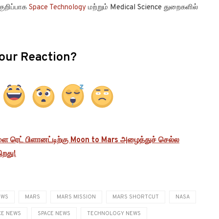
குறிப்பாக
Space Technology
மற்றும் Medical Science துறைகளில்
our Reaction?
ை ரெட் பிளானட்டிற்கு Moon to Mars அழைத்துச் செல்ல
ிறது!
EWS
MARS
MARS MISSION
MARS SHORTCUT
NASA
CE NEWS
SPACE NEWS
TECHNOLOGY NEWS