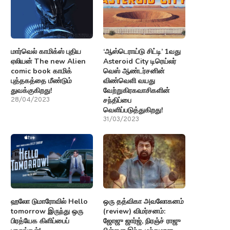
மார்வெல் காமிக்ஸ் புதிய
‘ஆஸ்டெராய்டு சிட்டி’ 1வது
ஏலியன் The new Alien
Asteroid City டிரெய்லர்
comic book காமிக்
வெஸ் ஆண்டர்சனின்
புத்தகத்தை மீண்டும்
விண்வெளி வயது
துவக்குகிறது!
வேற்றுகிரகவாசிகளின்
சந்திப்பை
28/04/2023
வெளிப்படுத்துகிறது!
31/03/2023
ஹலோ டுமாரோவில் Hello
ஒரு தத்விகா அவலோகனம்
tomorrow இருந்து ஒரு
(review) விமர்சனம்:
பிரத்யேக கிளிப்பைப்
ஜோஜு ஜார்ஜ், நிரஞ்ச் ராஜு