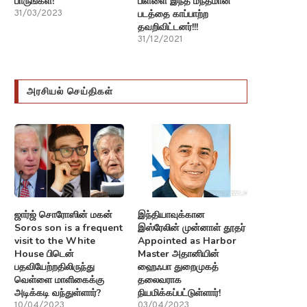
பாருங்கள்!
பிள்ளை இந்த மந்தமான
படத்தை காப்பாற்ற
31/03/2023
தவறிவிட்டனர்!!!
31/12/2021
அரசியல் செய்திகள்
ஜார்ஜ் சொரோஸின் மகன்
இந்தியாவுக்கான
Soros son is a frequent
இஸ்ரேலின் முன்னாள் தூதர்
visit to the White
Appointed as Harbor
House பிடென்
Master அதானியின்
பதவியேற்றதிலிருந்து
ஹைஃபா துறைமுகத்
வெள்ளை மாளிகைக்கு
தலைவராக
அடிக்கடி வந்துள்ளார்?
நியமிக்கப்பட்டுள்ளார்!
10/04/2023
03/04/2023