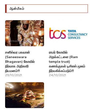
ஆன்மீகம்
சனீஸ்வர பகவான்
ராமர் கோவில்
(Saneeswara
அறக்கட்டளை (Ram
Bhagavan) கோவில்
temple trust)
நிர்வாக அதிகாரி
கணக்குகள் டிசிஎஸ் மூலம்
நியமனம்!!!
நிர்வகிக்கப்படும்!!!
29/10/2021
24/10/2021