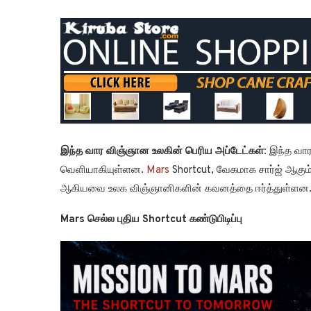
இந்த வார விஞ்ஞான உலகின் பெரிய அப்டேட்கள்
: இந்த வா
வெளியாகியுள்ளன.
Mars
Shortcut, வேகமாக சார்ஜ் ஆகும்
ஆகியவை உலக விஞ்ஞானிகளின் கவனத்தை ஈர்த்துள்ளன
Mars செல்ல புதிய Shortcut கண்டுபிடிப்பு