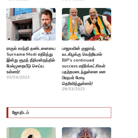
ராகுல் காந்தி தண்டனையை
பாஜகவின் குஜராத்,
Surname Modi எதிர்த்து
வடகிழக்கு வெற்றியால்
இன்று சூரத் நீதிமன்றத்தில்
BJP’s continued
மேல்முறையீடு செய்ய
success எதிர்க்கட்சிகள்
உள்ளார்!
பதற்றமடைந்துள்ளன என
பிரதமர் மோடி
03/04/2023
தெரிவித்துள்ளார்!
28/03/2023
ஜோதிடம்