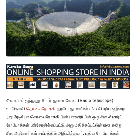
சீனாவின் ஐந்நூறு மீட்டர் துளை கோள (Radio telescope)
வானொலி
தொலைநோக்கி
தற்போது உலகின் மிகப்பெரிய ஒற்றை
டிஷ் ரேடியோ தொலைநோக்கியின் பராமரிப்பில் ஒரு சில ஸ்மார்ட்
ரோபோக்கள் பரிசோதிக்கப்பட்டு அனுமதிக்கப்பட்டுள்ளன என்று
சீன அதிகாரிகள் சமீபத்தில் அறிவித்தனர். புதிய ரோபோக்கள்