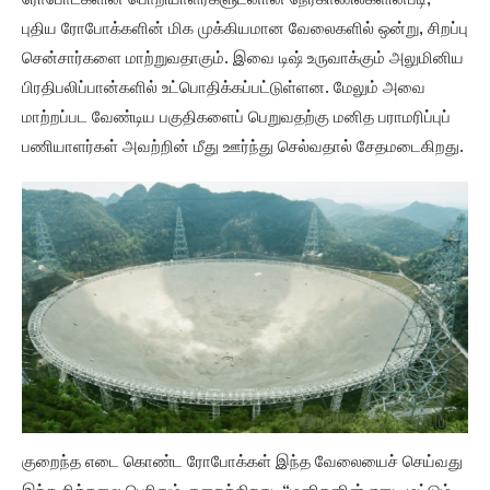
ரோபோட்களின் பொறியாளர்களுடனான நேர்காணல்களின்படி,
புதிய ரோபோக்களின் மிக முக்கியமான வேலைகளில் ஒன்று, சிறப்பு
சென்சார்களை மாற்றுவதாகும். இவை டிஷ் உருவாக்கும் அலுமினிய
பிரதிபலிப்பான்களில் உட்பொதிக்கப்பட்டுள்ளன. மேலும் அவை
மாற்றப்பட வேண்டிய பகுதிகளைப் பெறுவதற்கு மனித பராமரிப்புப்
பணியாளர்கள் அவற்றின் மீது ஊர்ந்து செல்வதால் சேதமடைகிறது.
குறைந்த எடை கொண்ட ரோபோக்கள் இந்த வேலையைச் செய்வது