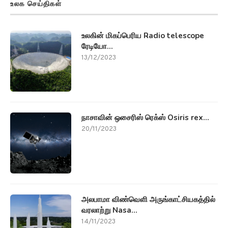
உலக செய்திகள்
உலகின் மிகப்பெரிய Radio telescope
ரேடியோ...
13/12/2023
நாசாவின் ஒசைரிஸ் ரெக்ஸ் Osiris rex...
20/11/2023
அலபாமா விண்வெளி அருங்காட்சியகத்தில்
வரலாற்று Nasa...
14/11/2023