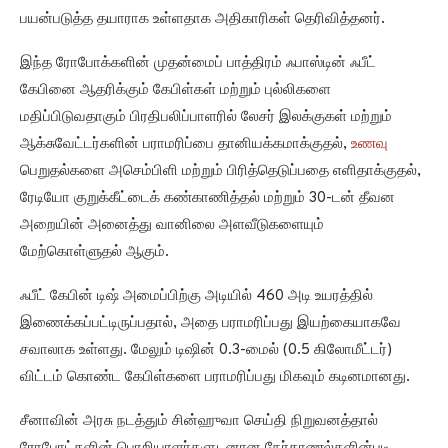
பயன்படுத்த தயாராக உள்ளதாக அதிகாரிகள் தெரிவித்தனர்.
இந்த ரோபோக்களின் முதன்மைப் பாத்திரம் ஃபாஸ்டின் ஃபீட்
கேபினை ஆதரிக்கும் கேபிள்கள் மற்றும் புல்லிகளை
மதிப்பிடுவதாகும் பிரதிபலிப்பாளரில் லேசர் இலக்குகள் மற்றும்
ஆக்சுவேட்டர்களின் பராமரிப்பை தானியக்கமாக்குதல்,
உணவு
பெறுதல்களை அசெம்பிளி மற்றும் பிரித்தெடுப்பதை எளிதாக்குதல்,
ரேடியோ குறுக்கீட்டைக் கண்காணித்தல் மற்றும் 30-டன் தீவன
அறையின் அனைத்து வானிலை அளவீடுகளையும்
மேற்கொள்ளுதல் ஆகும்.
ஃபீட் கேபின் டிஷ் அமைப்பிற்கு அடியில் 460 அடி உயரத்தில்
இணைக்கப்பட்டிருப்பதால், அதை பராமரிப்பது இயற்கையாகவே
சவாலாக உள்ளது. மேலும் டிஷின் 0.3-மைல் (0.5 கிலோமீட்டர்)
விட்டம் கொண்ட கேபிள்களை பராமரிப்பது மிகவும் கடினமானது.
சீனாவின் அரசு நடத்தும் சின்ஹுவா செய்தி நிறுவனத்தால்