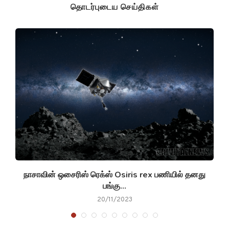
தொடர்புடைய செய்திகள்
ar
நாசாவின் ஒசைரிஸ் ரெக்ஸ் Osiris rex பணியில் தனது
அ
பங்கு...
20/11/2023