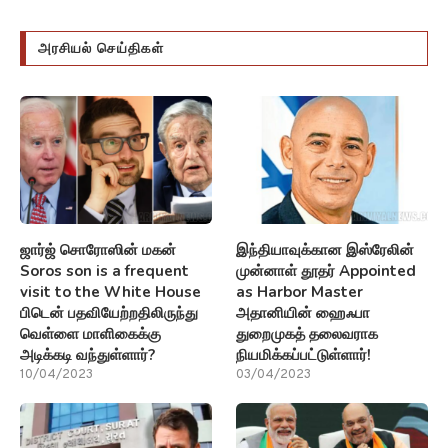
அரசியல் செய்திகள்
ஜார்ஜ் சொரோஸின் மகன்
இந்தியாவுக்கான இஸ்ரேலின்
Soros son is a frequent
முன்னாள் தூதர் Appointed
visit to the White House
as Harbor Master
பிடென் பதவியேற்றதிலிருந்து
அதானியின் ஹைஃபா
வெள்ளை மாளிகைக்கு
துறைமுகத் தலைவராக
அடிக்கடி வந்துள்ளார்?
நியமிக்கப்பட்டுள்ளார்!
10/04/2023
03/04/2023