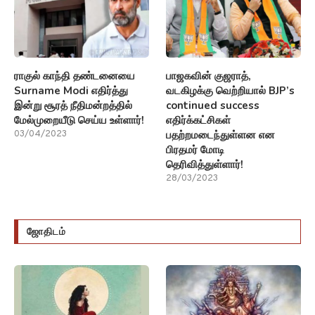
ராகுல் காந்தி தண்டனையை
பாஜகவின் குஜராத்,
Surname Modi எதிர்த்து
வடகிழக்கு வெற்றியால் BJP’s
இன்று சூரத் நீதிமன்றத்தில்
continued success
மேல்முறையீடு செய்ய உள்ளார்!
எதிர்க்கட்சிகள்
பதற்றமடைந்துள்ளன என
03/04/2023
பிரதமர் மோடி
தெரிவித்துள்ளார்!
28/03/2023
ஜோதிடம்