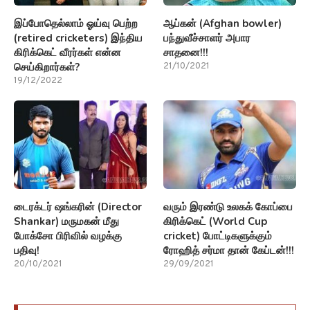
இப்போதெல்லாம் ஓய்வு பெற்ற
ஆப்கன் (Afghan bowler)
(retired cricketers) இந்திய
பந்துவீச்சாளர் அபார
கிரிக்கெட் வீரர்கள் என்ன
சாதனை!!!
செய்கிறார்கள்?
21/10/2021
19/12/2022
டைரக்டர் ஷங்கரின் (Director
வரும் இரண்டு உலகக் கோப்பை
Shankar) மருமகன் மீது
கிரிக்கெட் (World Cup
போக்சோ பிரிவில் வழக்கு
cricket) போட்டிகளுக்கும்
பதிவு!
ரோஹித் சர்மா தான் கேப்டன்!!!
20/10/2021
29/09/2021