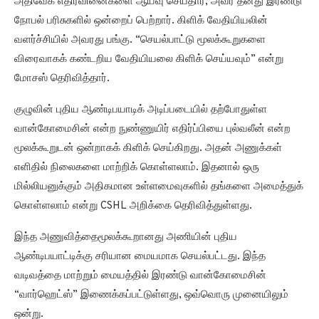
அதிவேக எதிர்வினைகளை ஆய்வு செய்தார், அவர் தனது இரண்டு
நோபல் பரிசுகளில் ஒன்றைப் பெற்றார். கிளிக் வேதியியலின்
வளர்ச்சியில் அவரது பங்கு. “செயல்பாட்டு மூலக்கூறுகளை
விரைவாகக் கண்டறிய வேதியியலை கிளிக் செய்யவும்” என்று
மோசஸ் தெரிவித்தார்.
குழுவின் புதிய ஆண்டிபயாடிக் அடிப்படையில் தற்போதுள்ள
வான்கோமைசின் என்ற நுண்ணுயிர் எதிர்ப்பியை புல்வலீன் என்ற
மூலக்கூறுடன் ஒன்றாகக் கிளிக் செய்கிறது. அதன் அணுக்கள்
எளிதில் நிலைகளை மாற்றிக் கொள்ளலாம். இதனால் ஒரு
மில்லியனுக்கும் அதிகமான உள்ளமைவுகளில் தங்களை அமைத்துக்
கொள்ளலாம் என்று CSHL அறிக்கை தெரிவித்துள்ளது.
இந்த அணுவித்தைமூலக்கூறானது அணியின் புதிய
ஆண்டிபயாட்டிக்கு சரியான மையமாக செயல்பட்டது. இந்த
வடிவத்தை மாற்றும் மையத்தில் இரண்டு வான்கோமைசின்
“வார்ஹெட்ஸ்” இணைக்கப்பட்டுள்ளது, ஒவ்வொரு முனையிலும்
ஒன்று.