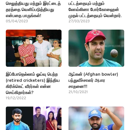
செலுத்தியது மற்றும் இரட்டைத்
பட்டத்தையும் மற்றும்
தரத்தை வெளிப்படுத்தியது
லோவ்லினா போர்கோஹைன்
என்பதை பாருங்கள்!
முதல் பட்டத்தையும் வென்றார்.
05/04/2023
27/03/2023
இப்போதெல்லாம் ஓய்வு பெற்ற
ஆப்கன் (Afghan bowler)
(retired cricketers) இந்திய
பந்துவீச்சாளர் அபார
கிரிக்கெட் வீரர்கள் என்ன
சாதனை!!!
செய்கிறார்கள்?
21/10/2021
19/12/2022