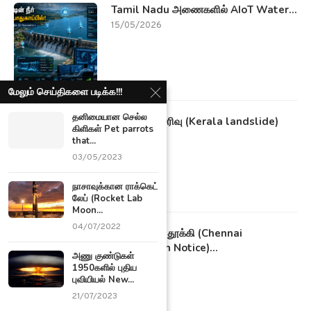
Tamil Nadu அணைகளில் AIoT Water...
15/05/2026
மேலும் செய்திகளை படிக்க!!!
தனிமையான செல்ல
கேரள நிலச்சரிவு (Kerala landslide)
கிளிகள் Pet parrots
தாய்...
that...
18/10/2021
03/05/2023
நாசாவுக்கான ராக்கெட்
லேப் (Rocket Lab
Moon...
04/07/2022
குப்பைகளை தூக்கி (Chennai
Corporation Notice)...
அணு குண்டுகள்
16/10/2021
1950களில் புதிய
புவியியல் New...
21/07/2023