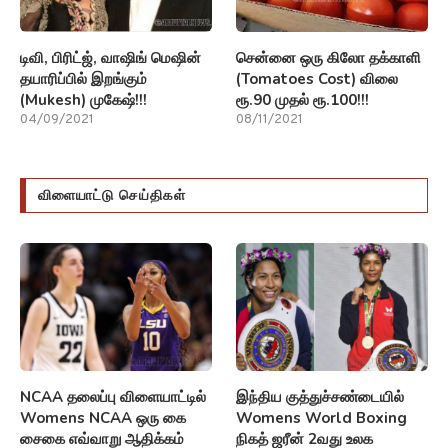
டிவி, பிரிட்ஜ், வாஷிங் மெஷின்
சென்னை ஒரு கிலோ தக்காளி
தயாரிப்பில் இறங்கும்
(Tomatoes Cost) விலை
(Mukesh) முகேஷ்!!!
ரூ.90 முதல் ரூ.100!!!
04/09/2021
08/11/2021
விளையாட்டு செய்திகள்
NCAA தலைப்பு விளையாட்டில்
இந்திய குத்துச்சண்டையில்
Womens NCAA ஒரு கை
Womens World Boxing
சைகை எவ்வாறு ஆதிக்கம்
நிகத் ஜரீன் 2வது உலக