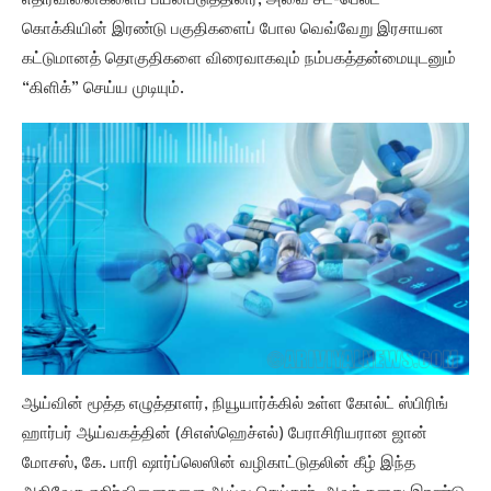
எதிர்வினைகளைப் பயன்படுத்தினர், அவை சீட்-பெல்ட்
கொக்கியின் இரண்டு பகுதிகளைப் போல வெவ்வேறு இரசாயன
கட்டுமானத் தொகுதிகளை விரைவாகவும் நம்பகத்தன்மையுடனும்
“கிளிக்” செய்ய முடியும்.
ஆய்வின் மூத்த எழுத்தாளர், நியூயார்க்கில் உள்ள கோல்ட் ஸ்பிரிங்
ஹார்பர் ஆய்வகத்தின் (சிஎஸ்ஹெச்எல்) பேராசிரியரான ஜான்
மோசஸ், கே. பாரி ஷார்ப்லெஸின் வழிகாட்டுதலின் கீழ் இந்த