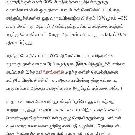
வாரத்திற்குள் சுமார் 90% பேர் இறந்தனர். அவர்களுக்கு
வான்கோமைசின் ஒரு நிலையான டோஸ் கொடுக்கப்பட்டபோது,
அந்துப்பூச்சிகளின் ஒரு வார உயிர்வாழ்வு விகிதம் 10% முதல் 40%
வரை சென்றது. ஆனால் அவர்களுக்கு புதிய வடிவத்தை மாற்றும்
மருந்து கொடுக்கப்பட்டபோது, அவர்கள் உயிர்வாழும் விகிதம் 70%
ஆக உயர்ந்தது.
மருந்து கொடுக்கப்பட்ட 70% ஆரோக்கியமான லார்வாக்கள்
ஏழாவது நாள் வரை உயிர் பிழைத்தன. (இந்த அந்துப்பூச்சி லார்வா
ஆய்வுகள் இந்த
உயிரினங்களில்
மருந்துகளின் செயல்திறனை
மட்டுமே பிரதிபலிக்கின்றன, அவை மனிதர்களுக்கு எவ்வளவு
பாதுகாப்பாக அல்லது பயனுள்ளதாக இருக்கும் என்பதை அல்ல.)
சாதாரண வான்கோமைசினுடன் ஒப்பிடும்போது, வடிவத்தை
மாற்றும் மருந்து பாக்டீரியாவைக் கொல்ல அதிக கருவிகளைக்
கொண்டிருந்திருக்கலாம் என்று குழு தெரிவித்துள்ளது. “எங்கள்
வடிவமாற்ற கலவைகள் முர்ஜே எனப்படும் முக்கிய நொதியுடன்
தொடர்புகொள்வதை உள்ளடக்கிய ஒரு புதிய செயல்பாட்டு