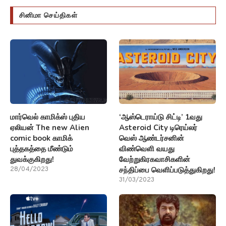
சினிமா செய்திகள்
மார்வெல் காமிக்ஸ் புதிய
‘ஆஸ்டெராய்டு சிட்டி’ 1வது
ஏலியன் The new Alien
Asteroid City டிரெய்லர்
comic book காமிக்
வெஸ் ஆண்டர்சனின்
புத்தகத்தை மீண்டும்
விண்வெளி வயது
துவக்குகிறது!
வேற்றுகிரகவாசிகளின்
சந்திப்பை வெளிப்படுத்துகிறது!
28/04/2023
31/03/2023