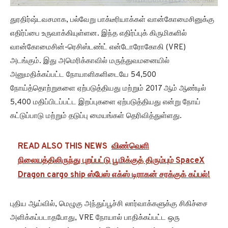
துரதிர்ஷ்டவசமாக, பல்வேறு பாக்டீரியாக்கள் வான்கோமைசினுக்கு
எதிர்ப்பை உருவாக்கியுள்ளன. இந்த எதிர்ப்புக் கிருமிகளில்
வான்கோமைசின்-ரெசிஸ்டண்ட் என்டோரோகோகி (VRE)
அடங்கும். இது அமெரிக்காவில் மருத்துவமனையில்
அனுமதிக்கப்பட்ட நோயாளிகளிடையே 54,500
நோய்த்தொற்றுகளை ஏற்படுத்தியது மற்றும் 2017 ஆம் ஆண்டில்
5,400 மதிப்பிடப்பட்ட இறப்புகளை ஏற்படுத்தியது என்று நோய்
கட்டுப்பாடு மற்றும் தடுப்பு மையங்கள் தெரிவித்துள்ளது.
READ ALSO THIS NEWS
விண்வெளி
நிலையத்திலிருந்து புறப்பட்டு பூமிக்குத் திரும்பும் SpaceX
Dragon cargo ship ஸ்பேஸ் எக்ஸ் டிராகன் சரக்குக் கப்பல்!
புதிய ஆய்வில், மெழுகு அந்துப்பூச்சி லார்வாக்களுக்கு சிகிச்சை
அளிக்கப்படாதபோது, VRE நோயால் பாதிக்கப்பட்ட ஒரு