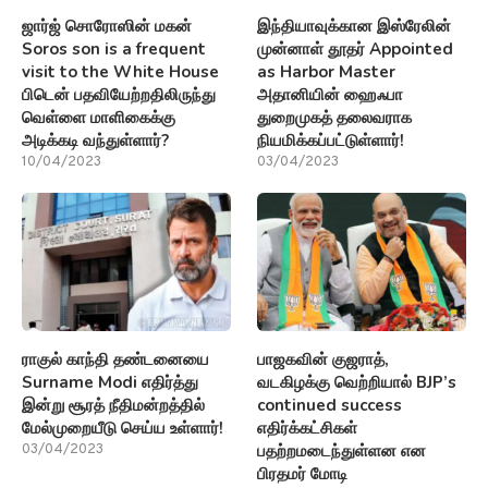
ஜார்ஜ் சொரோஸின் மகன்
இந்தியாவுக்கான இஸ்ரேலின்
Soros son is a frequent
முன்னாள் தூதர் Appointed
visit to the White House
as Harbor Master
பிடென் பதவியேற்றதிலிருந்து
அதானியின் ஹைஃபா
வெள்ளை மாளிகைக்கு
துறைமுகத் தலைவராக
அடிக்கடி வந்துள்ளார்?
நியமிக்கப்பட்டுள்ளார்!
10/04/2023
03/04/2023
ராகுல் காந்தி தண்டனையை
பாஜகவின் குஜராத்,
Surname Modi எதிர்த்து
வடகிழக்கு வெற்றியால் BJP’s
இன்று சூரத் நீதிமன்றத்தில்
continued success
மேல்முறையீடு செய்ய உள்ளார்!
எதிர்க்கட்சிகள்
பதற்றமடைந்துள்ளன என
03/04/2023
பிரதமர் மோடி