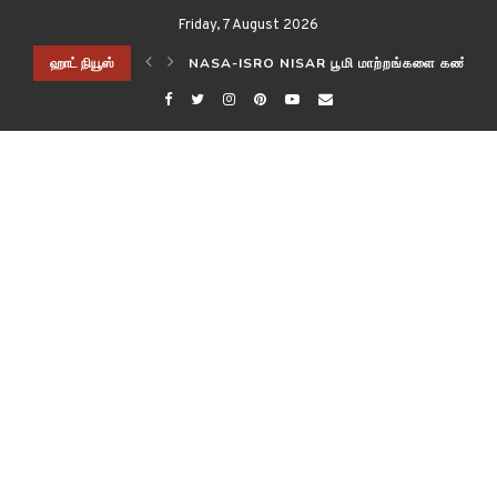
Friday, 7 August 2026
ிடித்த விஞ்ஞானிகள்!
ஹாட் நியூஸ்
NASA-ISRO NISAR பூமி மாற்றங்களை கண்காணி