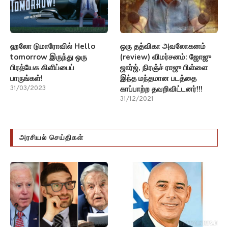
ஹலோ டுமாரோவில் Hello
ஒரு தத்விகா அவலோகனம்
tomorrow இருந்து ஒரு
(review) விமர்சனம்: ஜோஜு
பிரத்யேக கிளிப்பைப்
ஜார்ஜ், நிரஞ்ச் ராஜு பிள்ளை
பாருங்கள்!
இந்த மந்தமான படத்தை
காப்பாற்ற தவறிவிட்டனர்!!!
31/03/2023
31/12/2021
அரசியல் செய்திகள்