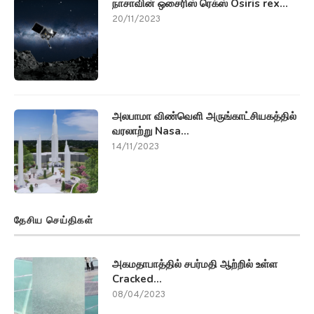
நாசாவின் ஒசைரிஸ் ரெக்ஸ் Osiris rex...
20/11/2023
அலபாமா விண்வெளி அருங்காட்சியகத்தில்
வரலாற்று Nasa...
14/11/2023
தேசிய செய்திகள்
அகமதாபாத்தில் சபர்மதி ஆற்றில் உள்ள
Cracked...
08/04/2023