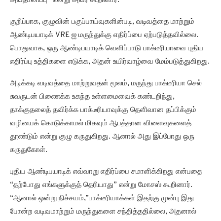
அவதானிப்பு” என்று அவர் கூறினார்.
குறிப்பாக, குழுவின் பகுப்பாய்வுகளின்படி, வடிவத்தை மாற்றும்
ஆண்டிபயாடிக் VRE ஐ மருந்துக்கு எதிர்ப்பை ஏற்படுத்தவில்லை.
பொதுவாக, ஒரு ஆண்டிபயாடிக் வெளிப்பாடு பாக்டீரியாவை புதிய
எதிர்ப்பு உத்திகளை எடுக்க, அதன் உயிர்வாழ்வை மேம்படுத்துகிறது.
அடிக்கடி வடிவத்தை மாற்றுவதன் மூலம், மருந்து பாக்டீரியா செல்
சுவருடன் பிணைக்க உகந்த உள்ளமைவைக் கண்டறிந்து,
தாக்குதலைத் தவிர்க்க பாக்டீரியாவுக்கு தெளிவான தப்பிக்கும்
வழியைக் கொடுக்காமல் மிகவும் ஆபத்தான விளைவுகளைத்
தூண்டும் என்று குழு கருதுகிறது. ஆனால் அது இப்போது ஒரு
கருதுகோள்.
புதிய ஆண்டிபயாடிக் எவ்வாறு எதிர்ப்பை சமாளிக்கிறது என்பதை
“தற்போது எங்களுக்குத் தெரியாது” என்று மோசஸ் கூறினார்.
“ஆனால் ஒன்று நிச்சயம்,”பாக்டீரியாக்கள் இதற்கு முன்பு இது
போன்ற வடிவமாற்றும் மருந்துகளை சந்தித்ததில்லை, அதனால்