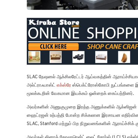
SLAC நேஷனல் ஆக்சிலரேட்டர் ஆய்வகத்தின் ஆராய்ச்சியாள
அல்ட்ராஃபாஸ்ட்
எக்ஸ்ரே
ஸ்பெக்ட்ரோஸ்கோபி நுட்பங்களை 
மூலக்கூறின் வேகமான இயக்கம் ஒன்றைக் கைப்பற்றினர்.
அவர்களின் அணுகுமுறை இரத்த அணுக்களில் ஆக்ஸிஜன் போ
ஹைட்ரஜன் உற்பத்தி போன்ற சிக்கலான இரசாயன எதிர்வி
SLAC, Stanford மற்றும் பிற நிறுவனங்களின் ஆராய்ச்சிக்
அவர்கள் லினாக் கோஹரென்ட் லைட் சோர்ஸ் (LCLS) எக்ஸ்ரே