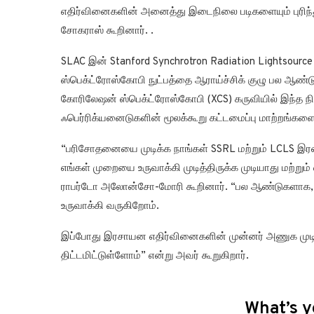
எதிர்வினைகளின் அனைத்து இடைநிலை படிகளையும் புரிந்
சோகராஸ் கூறினார். .
SLAC இன் Stanford Synchrotron Radiation Lightsource 
ஸ்பெக்ட்ரோஸ்கோபி நுட்பத்தை ஆராய்ச்சிக் குழு பல ஆண்ட
கோரிலேஷன் ஸ்பெக்ட்ரோஸ்கோபி (XCS) கருவியில் இந்த 
ஃபெர்ரிக்யனைடுகளின் மூலக்கூறு கட்டமைப்பு மாற்றங்களை
“பரிசோதனையை முடிக்க நாங்கள் SSRL மற்றும் LCLS இ
எங்கள் முறையை உருவாக்கி முடித்திருக்க முடியாது மற்று
ராபர்டோ அலோன்சோ-மோரி கூறினார். “பல ஆண்டுகளாக, இ
உருவாக்கி வருகிறோம்.
இப்போது இரசாயன எதிர்வினைகளின் முன்னர் அணுக முட
திட்டமிட்டுள்ளோம்” என்று அவர் கூறுகிறார்.
What’s y