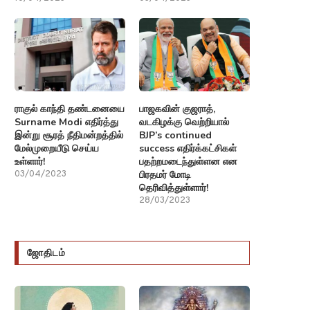
ராகுல் காந்தி தண்டனையை
பாஜகவின் குஜராத்,
Surname Modi எதிர்த்து
வடகிழக்கு வெற்றியால்
இன்று சூரத் நீதிமன்றத்தில்
BJP’s continued
மேல்முறையீடு செய்ய
success எதிர்க்கட்சிகள்
உள்ளார்!
பதற்றமடைந்துள்ளன என
பிரதமர் மோடி
03/04/2023
தெரிவித்துள்ளார்!
28/03/2023
ஜோதிடம்