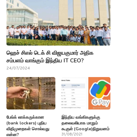
ஹெச் சிஎல் டெக் சி விஜயகுமார் அதிக
சம்பளம் வாங்கும் இந்திய IT CEO?
24/07/2024
பேங்க் லாக்கருக்கான
இந்திய வங்கிகளுக்கு
(bank lockers) புதிய
தலைவலியாக மாறும்
விதிமுறைகள் சொல்வது
கூகுள் (Google)நிறுவனம்
என்ன?
31/08/2021