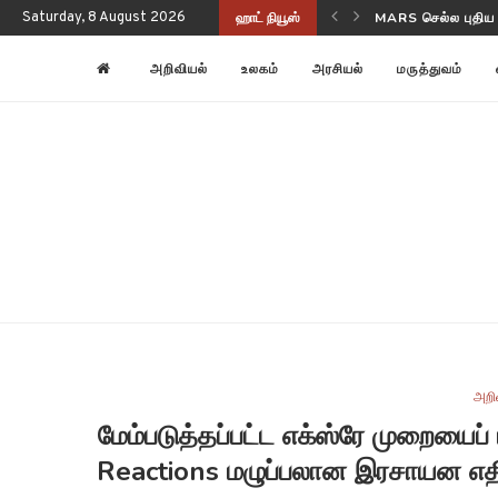
Saturday, 8 August 2026
ஹாட் நியூஸ்
NASA-ISRO NISAR
அறிவியல்
உலகம்
அரசியல்
மருத்துவம்
அறி
மேம்படுத்தப்பட்ட எக்ஸ்ரே முறையைப
Reactions மழுப்பலான இரசாயன எதி