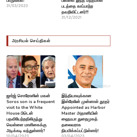
பாருங்கள்!
பிள்ளை இந்த மந்தமான
படத்தை காப்பாற்ற
31/03/2023
தவறிவிட்டனர்!!!
31/12/2021
அரசியல் செய்திகள்
ஜார்ஜ் சொரோஸின் மகன்
இந்தியாவுக்கான
Soros son is a frequent
இஸ்ரேலின் முன்னாள் தூதர்
visit to the White
Appointed as Harbor
House பிடென்
Master அதானியின்
பதவியேற்றதிலிருந்து
ஹைஃபா துறைமுகத்
வெள்ளை மாளிகைக்கு
தலைவராக
அடிக்கடி வந்துள்ளார்?
நியமிக்கப்பட்டுள்ளார்!
10/04/2023
03/04/2023