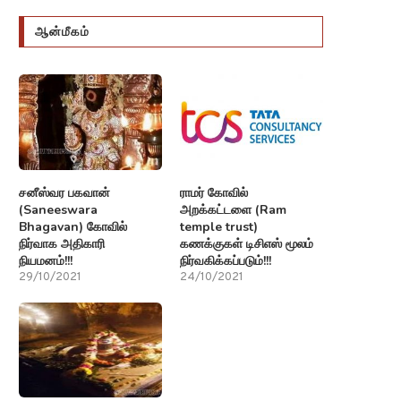
ஆன்மீகம்
சனீஸ்வர பகவான்
ராமர் கோவில்
(Saneeswara
அறக்கட்டளை (Ram
Bhagavan) கோவில்
temple trust)
நிர்வாக அதிகாரி
கணக்குகள் டிசிஎஸ் மூலம்
நியமனம்!!!
நிர்வகிக்கப்படும்!!!
29/10/2021
24/10/2021