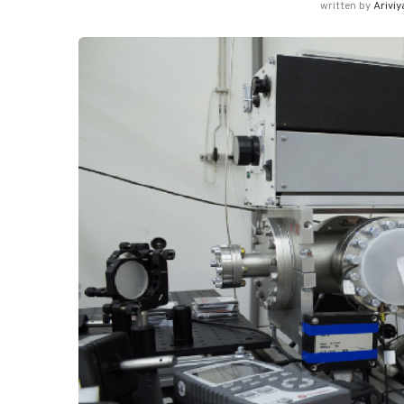
written by
Ariviy