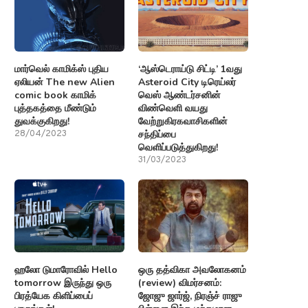
மார்வெல் காமிக்ஸ் புதிய
‘ஆஸ்டெராய்டு சிட்டி’ 1வது
ஏலியன் The new Alien
Asteroid City டிரெய்லர்
comic book காமிக்
வெஸ் ஆண்டர்சனின்
புத்தகத்தை மீண்டும்
விண்வெளி வயது
துவக்குகிறது!
வேற்றுகிரகவாசிகளின்
சந்திப்பை
28/04/2023
வெளிப்படுத்துகிறது!
31/03/2023
ஹலோ டுமாரோவில் Hello
ஒரு தத்விகா அவலோகனம்
tomorrow இருந்து ஒரு
(review) விமர்சனம்:
பிரத்யேக கிளிப்பைப்
ஜோஜு ஜார்ஜ், நிரஞ்ச் ராஜு