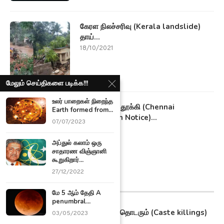
கேரள நிலச்சரிவு (Kerala landslide)
தாய்...
18/10/2021
மேலும் செய்திகளை படிக்க!!!
உலர் பாறைகள் நிறைந்த
குப்பைகளை தூக்கி (Chennai
Earth formed from...
Corporation Notice)...
07/07/2023
16/10/2021
அப்துல் கலாம் ஒரு
சாதாரண விஞ்ஞானி
கூறுகிறார்...
27/12/2022
மாவட்ட செய்திகள்
மே 5 ஆம் தேதி A
penumbral...
தமிழகத்தில் தொடரும் (Caste killings)
03/05/2023
சாதி...