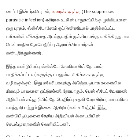
டைப் I இன்டர்ஃபெரான்,
வைரஸ்களுக்கு
(The suppresses
parasitic infection) எதிராக உடலின் பாதுகாப்பிற்கு முக்கியமான
ஒரு புரதம், ஸ்கிஸ்டோசோம் ஒட்டுண்ணியால் பாதிக்கப்பட்ட
எலிகளின் வீக்கத்தை அடக்குவதில் முக்கிய பங்கு வகிக்கிறது, என
பென் மாநில நோயெதிர்ப்பு ஆராய்ச்சியாளர்கள்
கண்டறிந்துள்ளனர்.
இந்த கண்டுபிடிப்பு ஸ்கிஸ்டோசோமியாசிஸ் நோயால்
பாதிக்கப்பட்டவர்களுக்கு பயனுள்ள சிகிச்சைகளுக்கு
வழிவகுக்கும். இது மலேரியாவுக்கு அடுத்தபடியாக உலகளவில்
மிகவும் பரவலான ஒட்டுண்ணி நோயாகும். பென் ஸ்டேட் வேளாண்
அறிவியல் கல்லூரியில் நோயெதிர்ப்பு உதவி பேராசிரியரான பாரிசா
கலந்தாரி மற்றும் இணை ஆசிரியர்கள் சமீபத்தில் இந்த
கண்டுபிடிப்புகளை தேசிய அறிவியல் அகாடமியின்
செயல்முறைகளில் வெளியிட்டனர்.