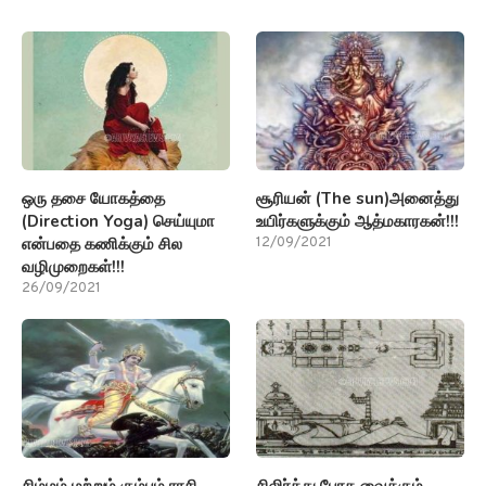
ஒரு தசை யோகத்தை
சூரியன் (The sun)அனைத்து
(Direction Yoga) செய்யுமா
உயிர்களுக்கும் ஆத்மகாரகன்!!!
என்பதை கணிக்கும் சில
12/09/2021
வழிமுறைகள்!!!
26/09/2021