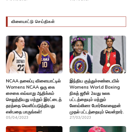
விளையாட்டு செய்திகள்
NCAA தலைப்பு விளையாட்டில்
இந்திய குத்துச்சண்டையில்
Womens NCAA ஒரு கை
Womens World Boxing
சைகை எவ்வாறு ஆதிக்கம்
நிகத் ஜரீன் 2வது உலக
செலுத்தியது மற்றும் இரட்டைத்
பட்டத்தையும் மற்றும்
தரத்தை வெளிப்படுத்தியது
லோவ்லினா போர்கோஹைன்
என்பதை பாருங்கள்!
முதல் பட்டத்தையும் வென்றார்.
05/04/2023
27/03/2023