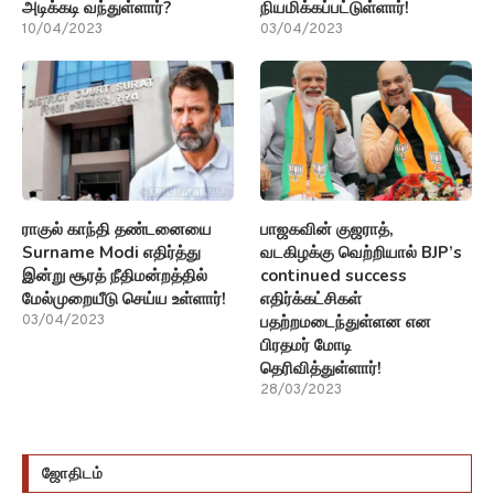
அடிக்கடி வந்துள்ளார்?
நியமிக்கப்பட்டுள்ளார்!
10/04/2023
03/04/2023
ராகுல் காந்தி தண்டனையை
பாஜகவின் குஜராத்,
Surname Modi எதிர்த்து
வடகிழக்கு வெற்றியால் BJP’s
இன்று சூரத் நீதிமன்றத்தில்
continued success
மேல்முறையீடு செய்ய உள்ளார்!
எதிர்க்கட்சிகள்
பதற்றமடைந்துள்ளன என
03/04/2023
பிரதமர் மோடி
தெரிவித்துள்ளார்!
28/03/2023
ஜோதிடம்