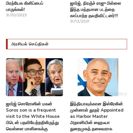
பிரத்யேக கிளிப்பைப்
ஜார்ஜ், நிரஞ்ச் ராஜு பிள்ளை
பாருங்கள்!
இந்த மந்தமான படத்தை
காப்பாற்ற தவறிவிட்டனர்!!!
31/03/2023
31/12/2021
அரசியல் செய்திகள்
ஜார்ஜ் சொரோஸின் மகன்
இந்தியாவுக்கான இஸ்ரேலின்
Soros son is a frequent
முன்னாள் தூதர் Appointed
visit to the White House
as Harbor Master
பிடென் பதவியேற்றதிலிருந்து
அதானியின் ஹைஃபா
வெள்ளை மாளிகைக்கு
துறைமுகத் தலைவராக