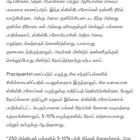
ஆப்பிரிக்கா, தென் அமெரிக்கா மற்றும் ஆசியாவில் மிகவும்
பரவலாக காணப்படும். இந்த ஸ்கிஸ்டோசோம்கள் நன்னீர் நீரில்
வாழ்கின்றன. அங்கு அவை குளிர்ச்சியடைய, நீந்த அல்லது
குளிக்க நீரோடைகள் அல்லது ஏரிகளுக்குச் செல்லும் மக்களை
பாதிக்கலாம். ஸ்கிஸ்டோசோமியாசிஸ் அதிக அளவு
மறுதொடக்கத்தைக் கொண்டுள்ளது. யாராவது
குணமடைந்திருந்தாலும், அவர்கள் மீண்டும் தண்ணீருக்குள்
செல்லும்போது மீண்டும் நோய்த்தொற்று ஏற்படலாம்.
Praziquantel எனப்படும் மருந்து சில சந்தர்ப்பங்களில்
சிகிச்சையளிப்பதில் பயனுள்ளதாக இருந்தாலும், சில வகையான
ஸ்கிஸ்டோசோம்கள் மருந்துக்கு எதிர்ப்புத் தெரிவிக்கின்றன. மேலும்
நோய்க்கான தடுப்பூசி எதுவும் இல்லை. ஸ்கிஸ்டோசோம்களால்
பாதிக்கப்பட்ட பெரும்பாலான மக்கள் நோயின் லேசான வடிவத்தை
உருவாக்கினாலும், 5-10% வழக்குகளில், நோய் கடுமையானது
மற்றும் உயிருக்கு ஆபத்தானது.
“250 மில்லியன் மக்களில் 5-10% பற்றி நீங்கள் நினைத்தால், அது