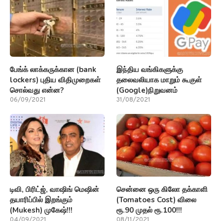
பேங்க் லாக்கருக்கான (bank
இந்திய வங்கிகளுக்கு
lockers) புதிய விதிமுறைகள்
தலைவலியாக மாறும் கூகுள்
சொல்வது என்ன?
(Google)நிறுவனம்
06/09/2021
31/08/2021
டிவி, பிரிட்ஜ், வாஷிங் மெஷின்
சென்னை ஒரு கிலோ தக்காளி
தயாரிப்பில் இறங்கும்
(Tomatoes Cost) விலை
(Mukesh) முகேஷ்!!!
ரூ.90 முதல் ரூ.100!!!
04/09/2021
08/11/2021