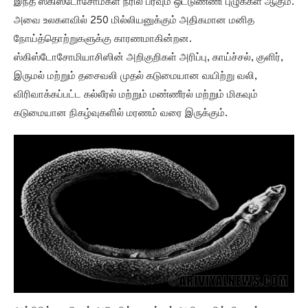
இந்த ஸ்கிஸ்டோசோம்கள் நீரில் பரவும் ஒட்டுண்ணி புழுக்கள் ஆகும்.
அவை உலகளவில் 250 மில்லியனுக்கும் அதிகமான மனித
நோய்த்தொற்றுகளுக்கு காரணமாகின்றன.
ஸ்கிஸ்டோசோமியாசிஸின் அறிகுறிகள் அரிப்பு, காய்ச்சல், குளிர்,
இருமல் மற்றும் தசைவலி முதல் கடுமையான வயிற்று வலி,
விரிவாக்கப்பட்ட கல்லீரல் மற்றும் மண்ணீரல் மற்றும் மிகவும்
கடுமையான நிகழ்வுகளில் மரணம் வரை இருக்கும்.