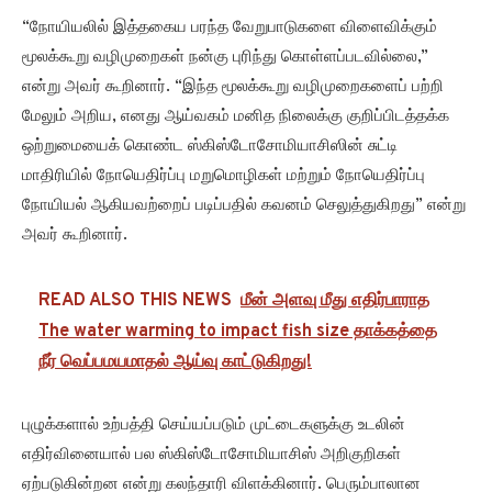
“நோயியலில் இத்தகைய பரந்த வேறுபாடுகளை விளைவிக்கும்
மூலக்கூறு வழிமுறைகள் நன்கு புரிந்து கொள்ளப்படவில்லை,”
என்று அவர் கூறினார். “இந்த மூலக்கூறு வழிமுறைகளைப் பற்றி
மேலும் அறிய, எனது ஆய்வகம் மனித நிலைக்கு குறிப்பிடத்தக்க
ஒற்றுமையைக் கொண்ட ஸ்கிஸ்டோசோமியாசிஸின் சுட்டி
மாதிரியில் நோயெதிர்ப்பு மறுமொழிகள் மற்றும் நோயெதிர்ப்பு
நோயியல் ஆகியவற்றைப் படிப்பதில் கவனம் செலுத்துகிறது” என்று
அவர் கூறினார்.
READ ALSO THIS NEWS
மீன் அளவு மீது எதிர்பாராத
The water warming to impact fish size தாக்கத்தை
நீர் வெப்பமயமாதல் ஆய்வு காட்டுகிறது!
புழுக்களால் உற்பத்தி செய்யப்படும் முட்டைகளுக்கு உடலின்
எதிர்வினையால் பல ஸ்கிஸ்டோசோமியாசிஸ் அறிகுறிகள்
ஏற்படுகின்றன என்று கலந்தாரி விளக்கினார். பெரும்பாலான