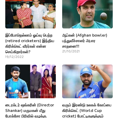
இப்போதெல்லாம் ஓய்வு பெற்ற
ஆப்கன் (Afghan bowler)
(retired cricketers) இந்திய
பந்துவீச்சாளர் அபார
கிரிக்கெட் வீரர்கள் என்ன
சாதனை!!!
செய்கிறார்கள்?
21/10/2021
19/12/2022
டைரக்டர் ஷங்கரின் (Director
வரும் இரண்டு உலகக் கோப்பை
Shankar) மருமகன் மீது
கிரிக்கெட் (World Cup
போக்சோ பிரிவில் வழக்கு
cricket) போட்டிகளுக்கும்