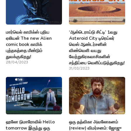
மார்வெல் காமிக்ஸ் புதிய
‘ஆஸ்டெராய்டு சிட்டி’ 1வது
ஏலியன் The new Alien
Asteroid City டிரெய்லர்
comic book காமிக்
வெஸ் ஆண்டர்சனின்
புத்தகத்தை மீண்டும்
விண்வெளி வயது
துவக்குகிறது!
வேற்றுகிரகவாசிகளின்
சந்திப்பை வெளிப்படுத்துகிறது!
28/04/2023
31/03/2023
ஹலோ டுமாரோவில் Hello
ஒரு தத்விகா அவலோகனம்
tomorrow இருந்து ஒரு
(review) விமர்சனம்: ஜோஜு