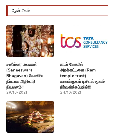
ஆன்மீகம்
சனீஸ்வர பகவான்
ராமர் கோவில்
(Saneeswara
அறக்கட்டளை (Ram
Bhagavan) கோவில்
temple trust)
நிர்வாக அதிகாரி
கணக்குகள் டிசிஎஸ் மூலம்
நியமனம்!!!
நிர்வகிக்கப்படும்!!!
29/10/2021
24/10/2021