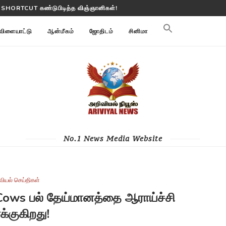
 பூமி மாற்றங்களை கண்காணிக்கிறது
விளையாட்டு
ஆன்மீகம்
ஜோதிடம்
சினிமா
No.1 News Media Website
வியல் செய்திகள்
 Cows பல் தேய்மானத்தை ஆராய்ச்சி
க்குகிறது!