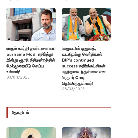
ராகுல் காந்தி தண்டனையை
பாஜகவின் குஜராத்,
Surname Modi எதிர்த்து
வடகிழக்கு வெற்றியால்
இன்று சூரத் நீதிமன்றத்தில்
BJP’s continued
மேல்முறையீடு செய்ய
success எதிர்க்கட்சிகள்
உள்ளார்!
பதற்றமடைந்துள்ளன என
பிரதமர் மோடி
03/04/2023
தெரிவித்துள்ளார்!
28/03/2023
ஜோதிடம்