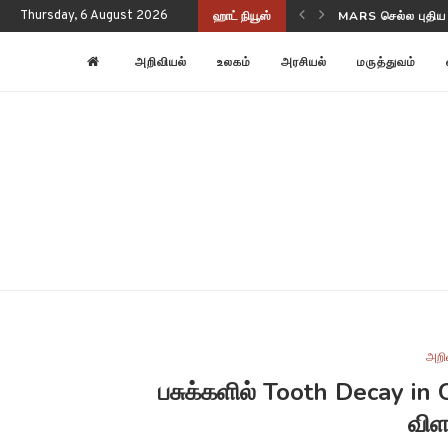
Thursday, 6 August 2026
ஹாட் நியூஸ்
NASA-ISRO NISAR
அறிவியல்
உலகம்
அரசியல்
மருத்துவம்
அறி
பசுக்களில் Tooth Decay in
விள