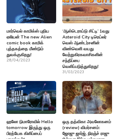
மார்வெல் காமிக்ஸ் புதிய
‘ஆஸ்டெராய்டு சிட்டி’ 1வது
ஏலியன் The new Alien
Asteroid City டிரெய்லர்
comic book காமிக்
வெஸ் ஆண்டர்சனின்
புத்தகத்தை மீண்டும்
விண்வெளி வயது
துவக்குகிறது!
வேற்றுகிரகவாசிகளின்
சந்திப்பை
28/04/2023
வெளிப்படுத்துகிறது!
31/03/2023
ஹலோ டுமாரோவில் Hello
ஒரு தத்விகா அவலோகனம்
tomorrow இருந்து ஒரு
(review) விமர்சனம்:
பிரத்யேக கிளிப்பைப்
ஜோஜு ஜார்ஜ், நிரஞ்ச் ராஜு