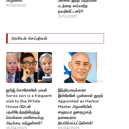
பாருங்கள்!
பிள்ளை இந்த மந்தமான
படத்தை காப்பாற்ற
31/03/2023
தவறிவிட்டனர்!!!
31/12/2021
அரசியல் செய்திகள்
ஜார்ஜ் சொரோஸின் மகன்
இந்தியாவுக்கான
Soros son is a frequent
இஸ்ரேலின் முன்னாள் தூதர்
visit to the White
Appointed as Harbor
House பிடென்
Master அதானியின்
பதவியேற்றதிலிருந்து
ஹைஃபா துறைமுகத்
வெள்ளை மாளிகைக்கு
தலைவராக
அடிக்கடி வந்துள்ளார்?
நியமிக்கப்பட்டுள்ளார்!
10/04/2023
03/04/2023