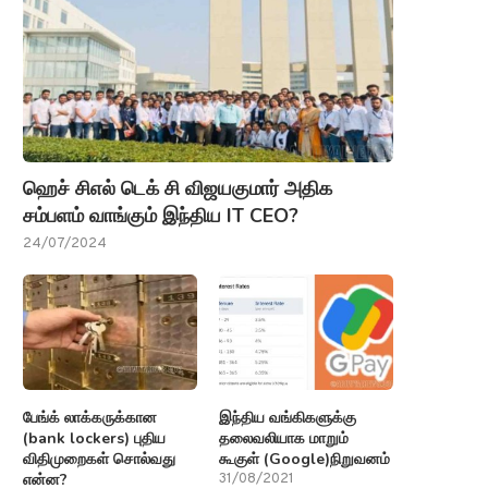
ஹெச் சிஎல் டெக் சி விஜயகுமார் அதிக
சம்பளம் வாங்கும் இந்திய IT CEO?
24/07/2024
பேங்க் லாக்கருக்கான
இந்திய வங்கிகளுக்கு
(bank lockers) புதிய
தலைவலியாக மாறும்
விதிமுறைகள் சொல்வது
கூகுள் (Google)நிறுவனம்
என்ன?
31/08/2021