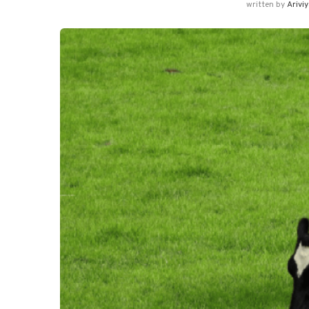
written by
Arivi