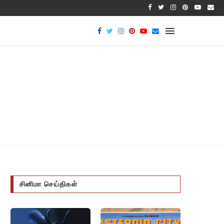
பாக்டீரியல
சினிமா செய்திகள்