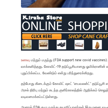
உணவு
மற்றும் மருந்து (FDA support new covid vaccine
வாக்களித்தது. கோவிட்-19 தடுப்பூசியானது ஓமிக்ரானின
புதுப்பிக்கப்பட வேண்டும் என்று பரிந்துரைக்கிறது.
தற்போது கிடைக்கும் கோவிட் ஷாட் ‘பைவலன்ட்’ தடுப்பூ
அசல் திரிபு மற்றும் கடந்த குளிர்காலத்தில் ஆதிக்கம்
வடிவமைக்கப்பட்டுள்ளது.
ஆனால் FDA குழு மருந்து தயாரிப்பாளர்கள் இருமுனை 