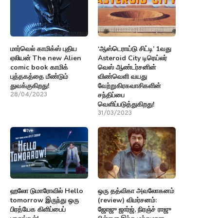
மார்வெல் காமிக்ஸ் புதிய
‘ஆஸ்டெராய்டு சிட்டி’ 1வது
ஏலியன் The new Alien
Asteroid City டிரெய்லர்
comic book காமிக்
வெஸ் ஆண்டர்சனின்
புத்தகத்தை மீண்டும்
விண்வெளி வயது
துவக்குகிறது!
வேற்றுகிரகவாசிகளின்
சந்திப்பை
28/04/2023
வெளிப்படுத்துகிறது!
31/03/2023
ஹலோ டுமாரோவில் Hello
ஒரு தத்விகா அவலோகனம்
tomorrow இருந்து ஒரு
(review) விமர்சனம்:
பிரத்யேக கிளிப்பைப்
ஜோஜு ஜார்ஜ், நிரஞ்ச் ராஜு