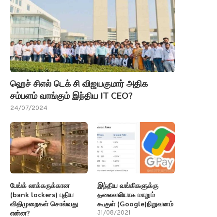
ஹெச் சிஎல் டெக் சி விஜயகுமார் அதிக
சம்பளம் வாங்கும் இந்திய IT CEO?
24/07/2024
பேங்க் லாக்கருக்கான
இந்திய வங்கிகளுக்கு
(bank lockers) புதிய
தலைவலியாக மாறும்
விதிமுறைகள் சொல்வது
கூகுள் (Google)நிறுவனம்
என்ன?
31/08/2021