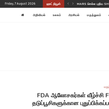
Friday, 7 August 2026
ஹாட் நியூஸ்
NASA-ISRO NISAR பூ
அறிவியல்
உலகம்
அரசியல்
மருத்துவம்
மரு
FDA ஆலோசகர்கள் வீழ்ச்சி 
தடுப்பூசிகளுக்கான புதுப்பிக்