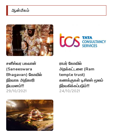
ஆன்மீகம்
சனீஸ்வர பகவான்
ராமர் கோவில்
(Saneeswara
அறக்கட்டளை (Ram
Bhagavan) கோவில்
temple trust)
நிர்வாக அதிகாரி
கணக்குகள் டிசிஎஸ் மூலம்
நியமனம்!!!
நிர்வகிக்கப்படும்!!!
29/10/2021
24/10/2021