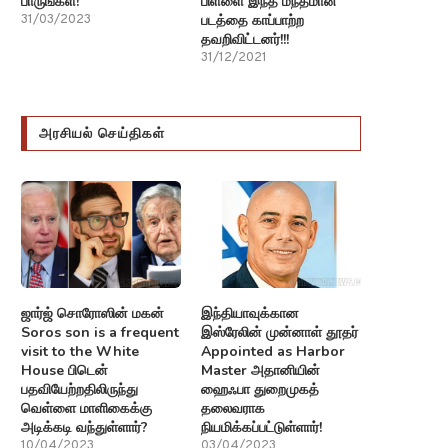
பாருங்கள்!
பிள்ளை இந்த மந்தமான
படத்தை காப்பாற்ற
31/03/2023
தவறிவிட்டனர்!!!
31/12/2021
அரசியல் செய்திகள்
ஜார்ஜ் சொரோஸின் மகன்
இந்தியாவுக்கான
Soros son is a frequent
இஸ்ரேலின் முன்னாள் தூதர்
visit to the White
Appointed as Harbor
House பிடென்
Master அதானியின்
பதவியேற்றதிலிருந்து
ஹைஃபா துறைமுகத்
வெள்ளை மாளிகைக்கு
தலைவராக
அடிக்கடி வந்துள்ளார்?
நியமிக்கப்பட்டுள்ளார்!
10/04/2023
03/04/2023