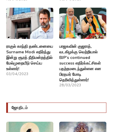
ராகுல் காந்தி தண்டனையை
பாஜகவின் குஜராத்,
Surname Modi எதிர்த்து
வடகிழக்கு வெற்றியால்
இன்று சூரத் நீதிமன்றத்தில்
BJP’s continued
மேல்முறையீடு செய்ய
success எதிர்க்கட்சிகள்
உள்ளார்!
பதற்றமடைந்துள்ளன என
பிரதமர் மோடி
03/04/2023
தெரிவித்துள்ளார்!
28/03/2023
ஜோதிடம்