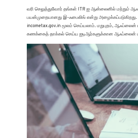
வரி செலுத்துவோர் தங்கள் ITR ஐ ஆன்லைனில் மற்றும் ஆஃ
பயன்முறையானது இ-ஃபைலிங் என்று அழைக்கப்படுகிறத
incometax.gov.in மூலம் செய்யலாம். மறுபுறம், ஆஃப்லைன
கணக்கைத் தாக்கல் செய்ய ஐடிஆர்களுக்கான ஆஃப்லைன் ப