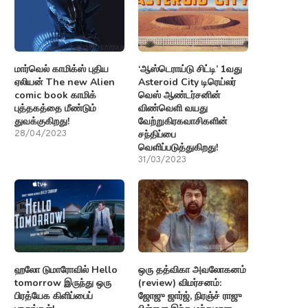
மார்வெல் காமிக்ஸ் புதிய
‘ஆஸ்டெராய்டு சிட்டி’ 1வது
ஏலியன் The new Alien
Asteroid City டிரெய்லர்
comic book காமிக்
வெஸ் ஆண்டர்சனின்
புத்தகத்தை மீண்டும்
விண்வெளி வயது
துவக்குகிறது!
வேற்றுகிரகவாசிகளின்
சந்திப்பை
28/04/2023
வெளிப்படுத்துகிறது!
31/03/2023
ஹலோ டுமாரோவில் Hello
ஒரு தத்விகா அவலோகனம்
tomorrow இருந்து ஒரு
(review) விமர்சனம்:
பிரத்யேக கிளிப்பைப்
ஜோஜு ஜார்ஜ், நிரஞ்ச் ராஜு