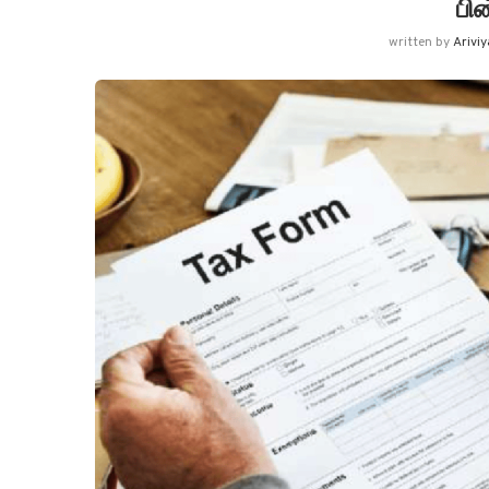
பின
written by
Arivi