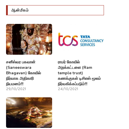
ஆன்மீகம்
சனீஸ்வர பகவான்
ராமர் கோவில்
(Saneeswara
அறக்கட்டளை (Ram
Bhagavan) கோவில்
temple trust)
நிர்வாக அதிகாரி
கணக்குகள் டிசிஎஸ் மூலம்
நியமனம்!!!
நிர்வகிக்கப்படும்!!!
29/10/2021
24/10/2021