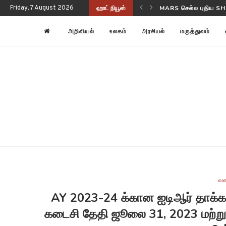
Friday, 7 August 2026
ஹாட் நியூஸ்
NASA-ISRO NISAR பூ
அறிவியல்
உலகம்
அரசியல்
மருத்துவம்
வண
AY 2023-24 க்கான ஐடிஆர் தாக்க
கடைசி தேதி ஜூலை 31, 2023 மற்றும