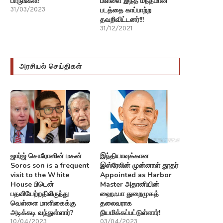
பாருங்கள்!
பிள்ளை இந்த மந்தமான
படத்தை காப்பாற்ற
31/03/2023
தவறிவிட்டனர்!!!
31/12/2021
அரசியல் செய்திகள்
ஜார்ஜ் சொரோஸின் மகன்
இந்தியாவுக்கான
Soros son is a frequent
இஸ்ரேலின் முன்னாள் தூதர்
visit to the White
Appointed as Harbor
House பிடென்
Master அதானியின்
பதவியேற்றதிலிருந்து
ஹைஃபா துறைமுகத்
வெள்ளை மாளிகைக்கு
தலைவராக
அடிக்கடி வந்துள்ளார்?
நியமிக்கப்பட்டுள்ளார்!
10/04/2023
03/04/2023