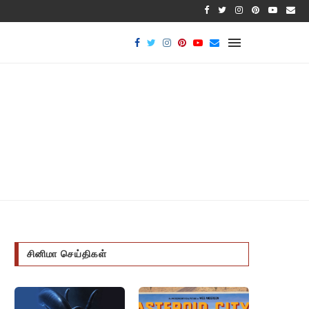
பாக்டீரியல
சினிமா செய்திகள்