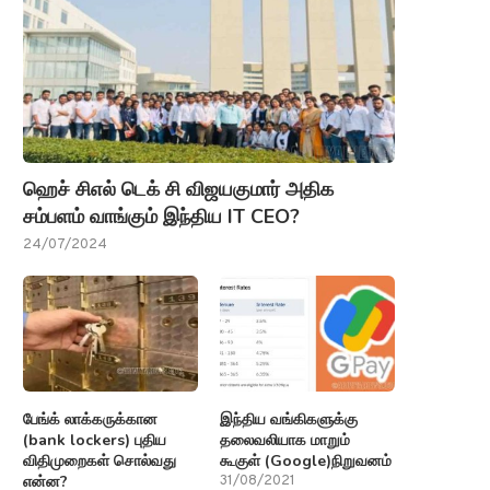
ஹெச் சிஎல் டெக் சி விஜயகுமார் அதிக
சம்பளம் வாங்கும் இந்திய IT CEO?
24/07/2024
பேங்க் லாக்கருக்கான
இந்திய வங்கிகளுக்கு
(bank lockers) புதிய
தலைவலியாக மாறும்
விதிமுறைகள் சொல்வது
கூகுள் (Google)நிறுவனம்
என்ன?
31/08/2021