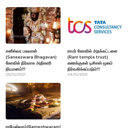
சனீஸ்வர பகவான்
ராமர் கோவில் அறக்கட்டளை
(Saneeswara Bhagavan)
(Ram temple trust)
கோவில் நிர்வாக அதிகாரி
கணக்குகள் டிசிஎஸ் மூலம்
நியமனம்!!!
நிர்வகிக்கப்படும்!!!
29/10/2021
24/10/2021
ராமேஸ்வரம்(Rameshwaram)பற்றி