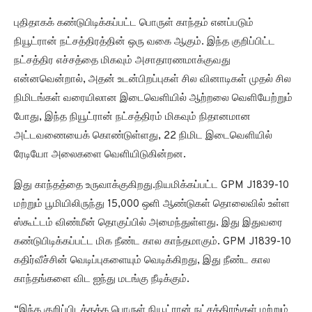
புதிதாகக் கண்டுபிடிக்கப்பட்ட பொருள் காந்தம் எனப்படும்
நியூட்ரான் நட்சத்திரத்தின் ஒரு வகை ஆகும். இந்த குறிப்பிட்ட
நட்சத்திர எச்சத்தை மிகவும் அசாதாரணமாக்குவது
என்னவென்றால், அதன் உடன்பிறப்புகள் சில வினாடிகள் முதல் சில
நிமிடங்கள் வரையிலான இடைவெளியில் ஆற்றலை வெளியேற்றும்
போது, இந்த நியூட்ரான் நட்சத்திரம் மிகவும் நிதானமான
அட்டவணையைக் கொண்டுள்ளது, 22 நிமிட இடைவெளியில்
ரேடியோ அலைகளை வெளியிடுகின்றன.
இது காந்தத்தை உருவாக்குகிறது.நியமிக்கப்பட்ட GPM J1839-10
மற்றும் பூமியிலிருந்து 15,000 ஒளி ஆண்டுகள் தொலைவில் உள்ள
ஸ்கூட்டம் விண்மீன் தொகுப்பில் அமைந்துள்ளது. இது இதுவரை
கண்டுபிடிக்கப்பட்ட மிக நீண்ட கால காந்தமாகும். GPM J1839-10
கதிர்வீச்சின் வெடிப்புகளையும் வெடிக்கிறது, இது நீண்ட கால
காந்தங்களை விட ஐந்து மடங்கு நீடிக்கும்.
“இந்த குறிப்பிடத்தக்க பொருள் நியூட்ரான் நட்சத்திரங்கள் மற்றும்