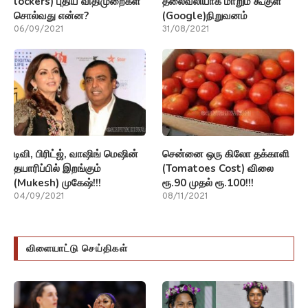
lockers) புதிய விதிமுறைகள்
தலைவலியாக மாறும் கூகுள்
சொல்வது என்ன?
(Google)நிறுவனம்
06/09/2021
31/08/2021
டிவி, பிரிட்ஜ், வாஷிங் மெஷின்
சென்னை ஒரு கிலோ தக்காளி
தயாரிப்பில் இறங்கும்
(Tomatoes Cost) விலை
(Mukesh) முகேஷ்!!!
ரூ.90 முதல் ரூ.100!!!
04/09/2021
08/11/2021
விளையாட்டு செய்திகள்