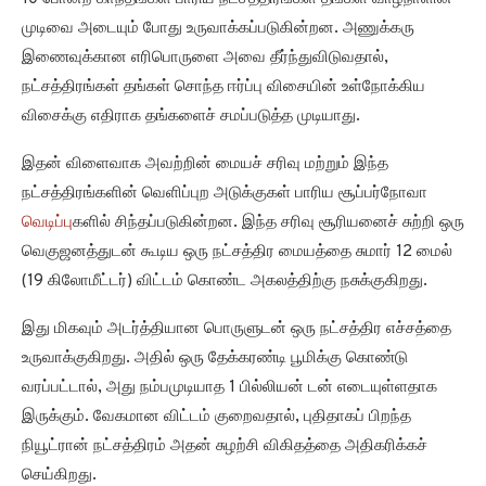
முடிவை அடையும் போது உருவாக்கப்படுகின்றன. அணுக்கரு
இணைவுக்கான எரிபொருளை அவை தீர்ந்துவிடுவதால்,
நட்சத்திரங்கள் தங்கள் சொந்த ஈர்ப்பு விசையின் உள்நோக்கிய
விசைக்கு எதிராக தங்களைச் சமப்படுத்த முடியாது.
இதன் விளைவாக அவற்றின் மையச் சரிவு மற்றும் இந்த
நட்சத்திரங்களின் வெளிப்புற அடுக்குகள் பாரிய சூப்பர்நோவா
வெடிப்பு
களில் சிந்தப்படுகின்றன. இந்த சரிவு சூரியனைச் சுற்றி ஒரு
வெகுஜனத்துடன் கூடிய ஒரு நட்சத்திர மையத்தை சுமார் 12 மைல்
(19 கிலோமீட்டர்) விட்டம் கொண்ட அகலத்திற்கு நசுக்குகிறது.
இது மிகவும் அடர்த்தியான பொருளுடன் ஒரு நட்சத்திர எச்சத்தை
உருவாக்குகிறது. அதில் ஒரு தேக்கரண்டி பூமிக்கு கொண்டு
வரப்பட்டால், அது நம்பமுடியாத 1 பில்லியன் டன் எடையுள்ளதாக
இருக்கும். வேகமான விட்டம் குறைவதால், புதிதாகப் பிறந்த
நியூட்ரான் நட்சத்திரம் அதன் சுழற்சி விகிதத்தை அதிகரிக்கச்
செய்கிறது.