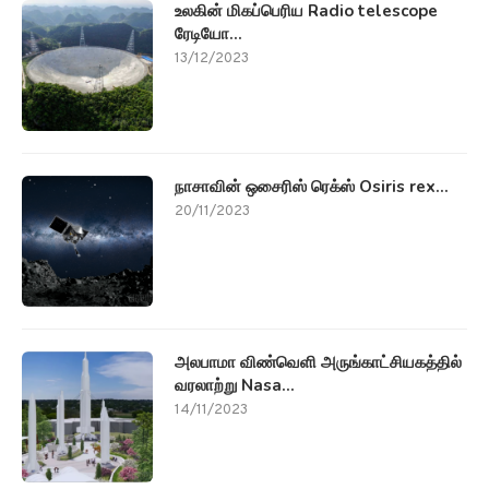
உலகின் மிகப்பெரிய Radio telescope
ரேடியோ...
13/12/2023
நாசாவின் ஒசைரிஸ் ரெக்ஸ் Osiris rex...
20/11/2023
அலபாமா விண்வெளி அருங்காட்சியகத்தில்
வரலாற்று Nasa...
14/11/2023