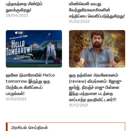
புத்தகத்தை மீண்டும்
விண்வெளி வயது
துவக்குகிறது!
வேற்றுகிரகவாசிகளின்
சந்திப்பை வெளிப்படுத்துகிறது!
28/04/2023
31/03/2023
ஹலோ டுமாரோவில் Hello
ஒரு தத்விகா அவலோகனம்
tomorrow இருந்து ஒரு
(review) விமர்சனம்: ஜோஜு
பிரத்யேக கிளிப்பைப்
ஜார்ஜ், நிரஞ்ச் ராஜு பிள்ளை
பாருங்கள்!
இந்த மந்தமான படத்தை
காப்பாற்ற தவறிவிட்டனர்!!!
31/03/2023
31/12/2021
அரசியல் செய்திகள்