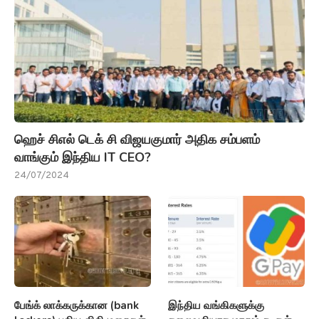
ஹெச் சிஎல் டெக் சி விஜயகுமார் அதிக சம்பளம்
வாங்கும் இந்திய IT CEO?
24/07/2024
பேங்க் லாக்கருக்கான (bank
இந்திய வங்கிகளுக்கு