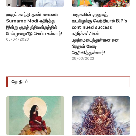
ராகுல் காந்தி தண்டனையை
பாஜகவின் குஜராத்,
Surname Modi எதிர்த்து
வடகிழக்கு வெற்றியால் BJP’s
இன்று சூரத் நீதிமன்றத்தில்
continued success
மேல்முறையீடு செய்ய உள்ளார்!
எதிர்க்கட்சிகள்
பதற்றமடைந்துள்ளன என
03/04/2023
பிரதமர் மோடி
தெரிவித்துள்ளார்!
28/03/2023
ஜோதிடம்