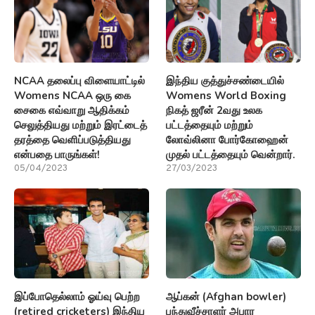
NCAA தலைப்பு விளையாட்டில்
இந்திய குத்துச்சண்டையில்
Womens NCAA ஒரு கை
Womens World Boxing
சைகை எவ்வாறு ஆதிக்கம்
நிகத் ஜரீன் 2வது உலக
செலுத்தியது மற்றும் இரட்டைத்
பட்டத்தையும் மற்றும்
தரத்தை வெளிப்படுத்தியது
லோவ்லினா போர்கோஹைன்
என்பதை பாருங்கள்!
முதல் பட்டத்தையும் வென்றார்.
05/04/2023
27/03/2023
இப்போதெல்லாம் ஓய்வு பெற்ற
ஆப்கன் (Afghan bowler)
(retired cricketers) இந்திய
பந்துவீச்சாளர் அபார