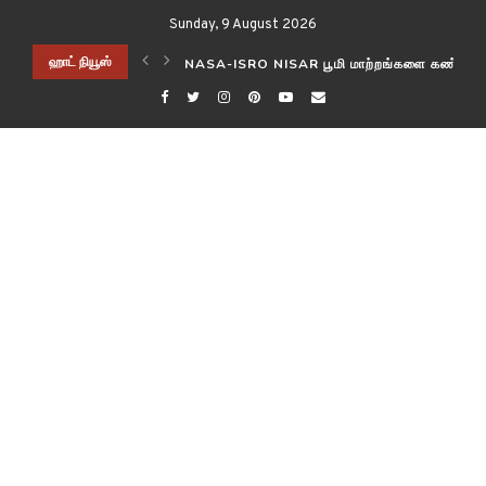
Sunday, 9 August 2026
ிடித்த விஞ்ஞானிகள்!
ஹாட் நியூஸ்
NASA-ISRO NISAR பூமி மாற்றங்களை கண்காணி