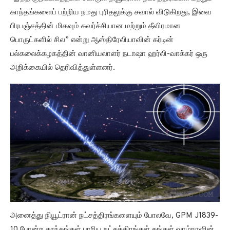
காந்தங்களைப் பற்றிய நமது புரிதலுக்கு சவால் விடுகிறது, இவை
பிரபஞ்சத்தின் மிகவும் கவர்ச்சியான மற்றும் தீவிரமான
பொருட்களில் சில” என்று ஆஸ்திரேலியாவின் கர்டின்
பல்கலைக்கழகத்தின் வானியலாளர் நடாஷா ஹர்லி-வாக்கர் ஒரு
அறிக்கையில் தெரிவித்துள்ளனர்.
அனைத்து நியூட்ரான் நட்சத்திரங்களையும் போலவே, GPM J1839-
10 போன்ற காந்தங்கள் பாரிய நட்சத்திரங்கள் தங்கள் வாழ்நாளின்