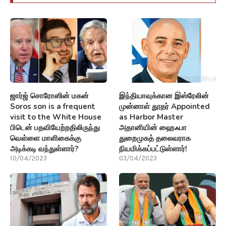
ஜார்ஜ் சொரோஸின் மகன்
இந்தியாவுக்கான இஸ்ரேலின்
Soros son is a frequent
முன்னாள் தூதர் Appointed
visit to the White House
as Harbor Master
பிடென் பதவியேற்றதிலிருந்து
அதானியின் ஹைஃபா
வெள்ளை மாளிகைக்கு
துறைமுகத் தலைவராக
அடிக்கடி வந்துள்ளார்?
நியமிக்கப்பட்டுள்ளார்!
10/04/2023
03/04/2023