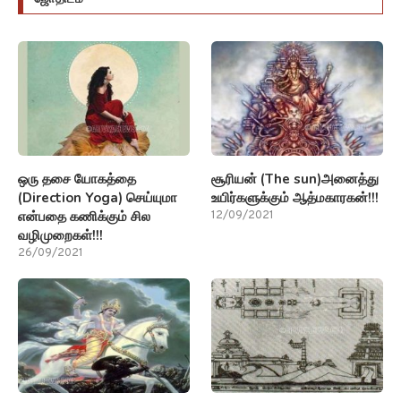
ஒரு தசை யோகத்தை
சூரியன் (The sun)அனைத்து
(Direction Yoga) செய்யுமா
உயிர்களுக்கும் ஆத்மகாரகன்!!!
என்பதை கணிக்கும் சில
12/09/2021
வழிமுறைகள்!!!
26/09/2021