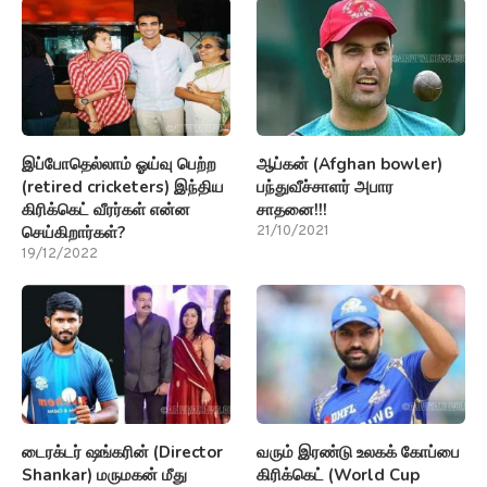
இப்போதெல்லாம் ஓய்வு பெற்ற
ஆப்கன் (Afghan bowler)
(retired cricketers) இந்திய
பந்துவீச்சாளர் அபார
கிரிக்கெட் வீரர்கள் என்ன
சாதனை!!!
செய்கிறார்கள்?
21/10/2021
19/12/2022
டைரக்டர் ஷங்கரின் (Director
வரும் இரண்டு உலகக் கோப்பை
Shankar) மருமகன் மீது
கிரிக்கெட் (World Cup