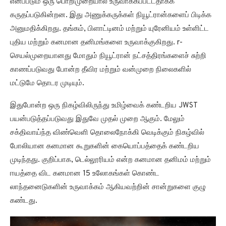
எனப்படும் ஒரு பொறிமுறையால் உருவாக்கப்பட்டதாகக்
கருதப்படுகின்றன. இது அணுக்கருக்கள் நியூட்ரான்களைப் பிடிக்க
அனுமதிக்கிறது. தங்கம், பிளாட்டினம் மற்றும் யுரேனியம் உள்ளிட்ட
புதிய மற்றும் கனமான தனிமங்களை உருவாக்குகிறது. r-
செயல்முறையானது மோதும் நியூட்ரான் நட்சத்திரங்களைச் சுற்றி
காணப்படுவது போன்ற தீவிர மற்றும் வன்முறை நிலைகளில்
மட்டுமே தொடர முடியும்.
இதுபோன்ற ஒரு நிகழ்விலிருந்து உமிழ்வைக் கண்டறிய JWST
பயன்படுத்தப்படுவது இதுவே முதல் முறை ஆகும். மேலும்
சக்திவாய்ந்த விண்வெளி தொலைநோக்கி வெடிக்கும் நிகழ்வில்
போலியான கனமான கூறுகளின் கையொப்பத்தைக் கண்டறிய
முடிந்தது. குறிப்பாக, டெல்லூரியம் என்ற கனமான தனிமம் மற்றும்
ஈயத்தை விட கனமான 15 உலோகங்கள் கொண்ட
லாந்தனைடுகளின் உருவாக்கம் ஆகியவற்றின் சான்றுகளை குழு
கண்டது.