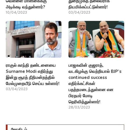
வெள்ளை மாளிகைக்கு
துறைமுகத் தலைவராக
அடிக்கடி வந்துள்ளார்?
நியமிக்கப்பட்டுள்ளார்!
10/04/2023
03/04/2023
ராகுல் காந்தி தண்டனையை
பாஜகவின் குஜராத்,
Surname Modi எதிர்த்து
வடகிழக்கு வெற்றியால் BJP’s
இன்று சூரத் நீதிமன்றத்தில்
continued success
மேல்முறையீடு செய்ய உள்ளார்!
எதிர்க்கட்சிகள்
பதற்றமடைந்துள்ளன என
03/04/2023
பிரதமர் மோடி
தெரிவித்துள்ளார்!
28/03/2023
ஜோதிடம்