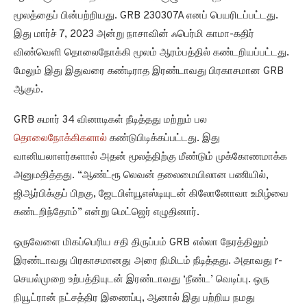
மூலத்தைப் பின்பற்றியது. GRB 230307A எனப் பெயரிடப்பட்டது.
இது மார்ச் 7, 2023 அன்று நாசாவின் ஃபெர்மி காமா-கதிர்
விண்வெளி தொலைநோக்கி மூலம் ஆரம்பத்தில் கண்டறியப்பட்டது.
மேலும் இது இதுவரை கண்டிராத இரண்டாவது பிரகாசமான GRB
ஆகும்.
GRB சுமார் 34 வினாடிகள் நீடித்தது மற்றும் பல
தொலைநோக்கிகளால்
கண்டுபிடிக்கப்பட்டது. இது
வானியலாளர்களால் அதன் மூலத்திற்கு மீண்டும் முக்கோணமாக்க
அனுமதித்தது. “ஆண்ட்ரூ லெவன் தலைமையிலான பணியில்,
ஜிஆர்பிக்குப் பிறகு, ஜேடபிள்யூஎஸ்டியுடன் கிலோனோவா உமிழ்வை
கண்டறிந்தோம்” என்று மெட்ஜெர் எழுதினார்.
ஒருவேளை மிகப்பெரிய சதி திருப்பம் GRB எல்லா நேரத்திலும்
இரண்டாவது பிரகாசமானது அரை நிமிடம் நீடித்தது. அதாவது r-
செயல்முறை உற்பத்தியுடன் இரண்டாவது ‘நீண்ட’ வெடிப்பு. ஒரு
நியூட்ரான் நட்சத்திர இணைப்பு, ஆனால் இது பற்றிய நமது