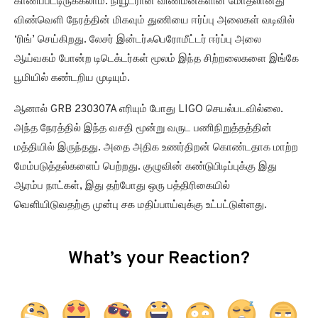
காணப்பட்டிருக்கலாம். நியூட்ரான் விண்மீன்களின் மோதலானது
விண்வெளி நேரத்தின் மிகவும் துணியை ஈர்ப்பு அலைகள் வடிவில்
‘ரிங்’ செய்கிறது. லேசர் இன்டர்ஃபெரோமீட்டர் ஈர்ப்பு அலை
ஆய்வகம் போன்ற டிடெக்டர்கள் மூலம் இந்த சிற்றலைகளை இங்கே
பூமியில் கண்டறிய முடியும்.
ஆனால் GRB 230307A எரியும் போது LIGO செயல்படவில்லை.
அந்த நேரத்தில் இந்த வசதி மூன்று வருட பணிநிறுத்தத்தின்
மத்தியில் இருந்தது. அதை அதிக உணர்திறன் கொண்டதாக மாற்ற
மேம்படுத்தல்களைப் பெற்றது. குழுவின் கண்டுபிடிப்புக்கு இது
ஆரம்ப நாட்கள், இது தற்போது ஒரு பத்திரிகையில்
வெளியிடுவதற்கு முன்பு சக மதிப்பாய்வுக்கு உட்பட்டுள்ளது.
What’s your Reaction?