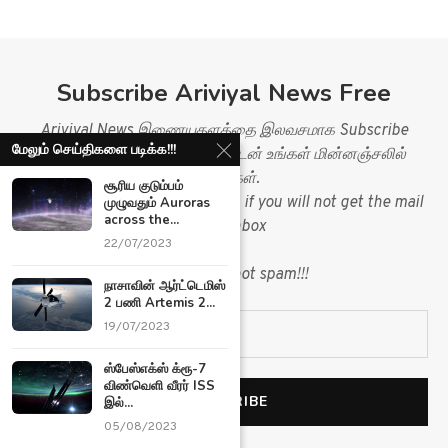
Subscribe Ariviyal News Free
Ariviyal News இணையதளத்தை இலவசமாக Subscribe
மேலும் செய்திகளை படிக்க!!!
செய்து செய்திகளை உடனுக்குடன் உங்கள் மின்னஞ்சலில்
பெறுங்கள்.
சூரிய குடும்பம்
Please check your spam folder, if you will not get the mail
முழுவதும் Auroras
across the...
in you inbox
22/07/2023
&
mark mail as not spam!!!
நாசாவின் ஆர்ட்டெமிஸ்
2 பணி Artemis 2...
19/07/2023
ஸ்பேஸ்எக்ஸ் க்ரூ-7
விண்வெளி வீரர் ISS
இல்...
05/08/2023