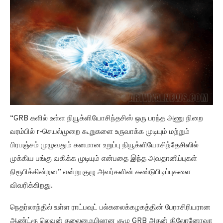
“GRB களில் உள்ள நியூக்ளியோசிந்தசிஸ் ஒரு பரந்த அணு நிறை
வரம்பில் r-செயல்முறை கூறுகளை உருவாக்க முடியும் மற்றும்
பிரபஞ்சம் முழுவதும் கனமான உறுப்பு நியூக்ளியோசிந்தேசிஸில்
முக்கிய பங்கு வகிக்க முடியும் என்பதை இந்த அவதானிப்புகள்
நிரூபிக்கின்றன” என்று குழு அவர்களின் கண்டுபிடிப்புகளை
விவரிக்கிறது.
நெதர்லாந்தில் உள்ள ராட்பவுட் பல்கலைக்கழகத்தின் பேராசிரியரான
ஆண்ட்ரூ லெவன் தலைமையிலான குழு GRB அதன் கிலோனோவா