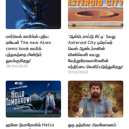
மார்வெல் காமிக்ஸ் புதிய
‘ஆஸ்டெராய்டு சிட்டி’ 1வது
ஏலியன் The new Alien
Asteroid City டிரெய்லர்
comic book காமிக்
வெஸ் ஆண்டர்சனின்
புத்தகத்தை மீண்டும்
விண்வெளி வயது
துவக்குகிறது!
வேற்றுகிரகவாசிகளின்
சந்திப்பை வெளிப்படுத்துகிறது!
28/04/2023
31/03/2023
ஹலோ டுமாரோவில் Hello
ஒரு தத்விகா அவலோகனம்