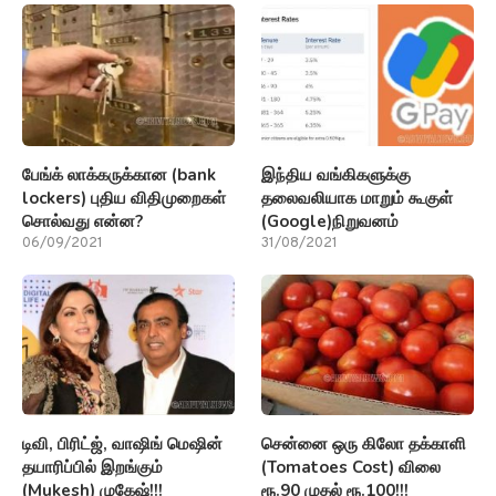
பேங்க் லாக்கருக்கான (bank
இந்திய வங்கிகளுக்கு
lockers) புதிய விதிமுறைகள்
தலைவலியாக மாறும் கூகுள்
சொல்வது என்ன?
(Google)நிறுவனம்
06/09/2021
31/08/2021
டிவி, பிரிட்ஜ், வாஷிங் மெஷின்
சென்னை ஒரு கிலோ தக்காளி
தயாரிப்பில் இறங்கும்
(Tomatoes Cost) விலை
(Mukesh) முகேஷ்!!!
ரூ.90 முதல் ரூ.100!!!