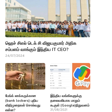
ஹெச் சிஎல் டெக் சி விஜயகுமார் அதிக
சம்பளம் வாங்கும் இந்திய IT CEO?
24/07/2024
பேங்க் லாக்கருக்கான
இந்திய வங்கிகளுக்கு
(bank lockers) புதிய
தலைவலியாக மாறும்
விதிமுறைகள் சொல்வது
கூகுள் (Google)நிறுவனம்
என்ன?
31/08/2021