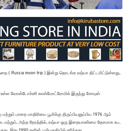
ை ( Russia moon trip ) இன்று தொடங்க ரஷ்யா திட்டமிட்டுள்ளது,
் உள்ள வோஸ்டோச்னி காஸ்மோட்ரோமில் இருந்து சோயுஸ்
்றும் பாறை மாதிரியை பூமிக்கு திருப்பியனுப்பிய 1976 ஆம்
ை. மற்றும், அந்த நேரத்தில், ரஷ்யா ஒரு இறையாண்மை தேசமாக கூட
ு, இது 1990 களின் முற்பகுதியில் சரிந்தது.