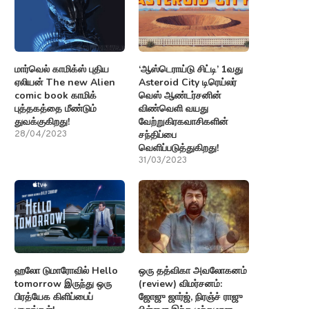
மார்வெல் காமிக்ஸ் புதிய
‘ஆஸ்டெராய்டு சிட்டி’ 1வது
ஏலியன் The new Alien
Asteroid City டிரெய்லர்
comic book காமிக்
வெஸ் ஆண்டர்சனின்
புத்தகத்தை மீண்டும்
விண்வெளி வயது
துவக்குகிறது!
வேற்றுகிரகவாசிகளின்
சந்திப்பை
28/04/2023
வெளிப்படுத்துகிறது!
31/03/2023
ஹலோ டுமாரோவில் Hello
ஒரு தத்விகா அவலோகனம்
tomorrow இருந்து ஒரு
(review) விமர்சனம்:
பிரத்யேக கிளிப்பைப்
ஜோஜு ஜார்ஜ், நிரஞ்ச் ராஜு