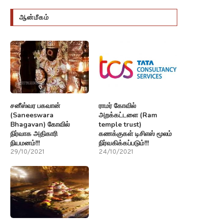
ஆன்மீகம்
சனீஸ்வர பகவான்
ராமர் கோவில்
(Saneeswara
அறக்கட்டளை (Ram
Bhagavan) கோவில்
temple trust)
நிர்வாக அதிகாரி
கணக்குகள் டிசிஎஸ் மூலம்
நியமனம்!!!
நிர்வகிக்கப்படும்!!!
29/10/2021
24/10/2021