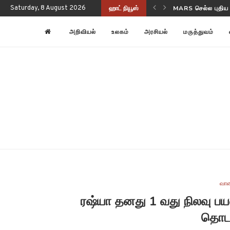
Saturday, 8 August 2026
ஹாட் நியூஸ்
NASA-ISRO NISAR
அறிவியல்
உலகம்
அரசியல்
மருத்துவம்
வான
ரஷ்யா தனது 1 வது நிலவு ப
தொடங