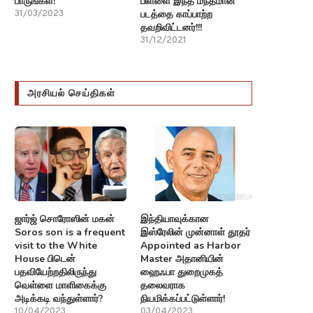
பாருங்கள்!
பிள்ளை இந்த மந்தமான
படத்தை காப்பாற்ற
31/03/2023
தவறிவிட்டனர்!!!
31/12/2021
அரசியல் செய்திகள்
ஜார்ஜ் சொரோஸின் மகன்
இந்தியாவுக்கான
Soros son is a frequent
இஸ்ரேலின் முன்னாள் தூதர்
visit to the White
Appointed as Harbor
House பிடென்
Master அதானியின்
பதவியேற்றதிலிருந்து
ஹைஃபா துறைமுகத்
வெள்ளை மாளிகைக்கு
தலைவராக
அடிக்கடி வந்துள்ளார்?
நியமிக்கப்பட்டுள்ளார்!
10/04/2023
03/04/2023