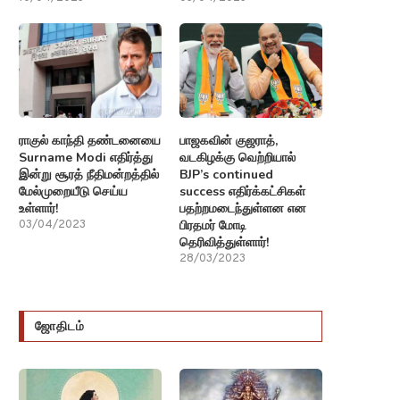
ராகுல் காந்தி தண்டனையை
பாஜகவின் குஜராத்,
Surname Modi எதிர்த்து
வடகிழக்கு வெற்றியால்
இன்று சூரத் நீதிமன்றத்தில்
BJP’s continued
மேல்முறையீடு செய்ய
success எதிர்க்கட்சிகள்
உள்ளார்!
பதற்றமடைந்துள்ளன என
பிரதமர் மோடி
03/04/2023
தெரிவித்துள்ளார்!
28/03/2023
ஜோதிடம்