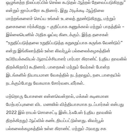
ஒழுங்கற்ற நிலப்பரப்பில் செல்ல கூடுதல் ஆற்றல் தேவைப்படுகிறது”
என்றும் ஜாம்பாரோ கூறினார். இது அடிக்கடி ஆழ்நிலை
மாற்றங்களைச் செய்ய உங்கள் உடலைத் தூண்டுகிறது, மற்றும்
தசைகளை ஈர்க்கிறது – குறிப்பாக கணுக்கால் மற்றும் பாதத்தில் –
இல்லையெனில் அதிக ஓய்வு கிடைக்கும். இந்த தசைகள்
“உறுதிப்படுத்தலை உறுதிப்படுத்த சுறுசுறுப்பாக சுருங்க வேண்டும்”
என்று இங்கிலாந்தில் உள்ள லிவர்பூல் பல்கலைக்கழகத்தின்
உயிரியக்கவியல் ஆராய்ச்சியாளர் பார்பரா கிராண்ட் (புதிய தாவலில்
திறக்கிறார்) கூறினார். பாறைகள் மற்றும் வேர்கள் போன்ற
இடங்களில் நியாயமான வேகத்தில் நடந்தாலும், நடைபாதையில்
நடக்கும்போது வேகமாக சோர்வடைவீர்கள்.
மற்றொரு யோசனை என்னவென்றால், மக்கள் கடினமான
மேற்பரப்புகளை விட மணலில் வித்தியாசமாக நடப்பார்கள் என்பது
2022 இல் ராயல் சொசைட்டி இன்டர்ஃபேஸ் (புதிய தாவலில்
திறக்கிறது) ஆய்வில் கண்டறியப்பட்டுள்ளது. லிவர்பூல்
பல்கலைக்கழகத்தில் உள்ள கிராண்ட் மற்றும் அவரது சக