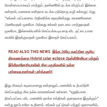
மென்மையாகவும் மாற்றும். தண்ணீரில் நடக்க விருப்பம் இல்லை
என்றால், மணலை எளிதாக கடக்க மற்றொரு வழி உள்ளது: அது
“உங்கள் பரப்பளவை அதிகரிக்க உதவுகின்றது. காலணிகளை
அணிவதன் மூலமோ அல்லது உங்கள் நடையை மாற்றுவதன்
மூலமோ, இல்லையெனில் செய்யக்கூடியதை விட தட்டையான
காலில் இறங்குவதன் மூலமோ இதைச் செய்யலாம்.
READ ALSO THIS NEWS
இந்த அரிய கலப்பின சூரிய
கிரகணத்தை Hybrid solar eclipse ஆஸ்திரேலியா மற்றும்
இந்தோனேசியாவின் சில பகுதிகளில் உள்ள
பார்வையாளர்கள் பார்த்தனர்!
இது மிகவும் கடினமானது என்றாலும், மணலில் உடற்பயிற்சி
செய்வதற்கு சில நல்ல காரணங்கள் உள்ளன. “உறுதியான
நிலப்பரப்பை விட மணலில் தாக்க சக்திகள் குறைவாக இருக்கும்”
என்று ஜாம்பாரோ கூறினார். உங்கள் மூட்டுகள் மற்றும் தசைகளில்,