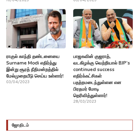
10/04/2023
03/04/2023
ராகுல் காந்தி தண்டனையை
பாஜகவின் குஜராத்,
Surname Modi எதிர்த்து
வடகிழக்கு வெற்றியால் BJP’s
இன்று சூரத் நீதிமன்றத்தில்
continued success
மேல்முறையீடு செய்ய உள்ளார்!
எதிர்க்கட்சிகள்
பதற்றமடைந்துள்ளன என
03/04/2023
பிரதமர் மோடி
தெரிவித்துள்ளார்!
28/03/2023
ஜோதிடம்