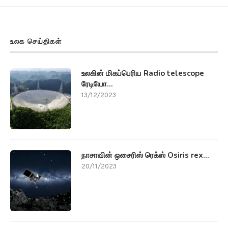
உலக செய்திகள்
உலகின் மிகப்பெரிய Radio telescope
ரேடியோ...
13/12/2023
நாசாவின் ஒசைரிஸ் ரெக்ஸ் Osiris rex...
20/11/2023