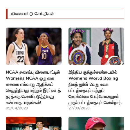
விளையாட்டு செய்திகள்
NCAA தலைப்பு விளையாட்டில்
இந்திய குத்துச்சண்டையில்
Womens NCAA ஒரு கை
Womens World Boxing
சைகை எவ்வாறு ஆதிக்கம்
நிகத் ஜரீன் 2வது உலக
செலுத்தியது மற்றும் இரட்டைத்
பட்டத்தையும் மற்றும்
தரத்தை வெளிப்படுத்தியது
லோவ்லினா போர்கோஹைன்
என்பதை பாருங்கள்!
முதல் பட்டத்தையும் வென்றார்.
05/04/2023
27/03/2023