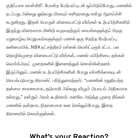
குறிப்பாக கான்கிரீட் போன்ற மேற்பரப்புடன் ஒப்பிடும்போது, மணலில்
நடப்பது அல்லது ஓடுவது மிகவும் எளிதானது என்று ஆராய்ச்சி
கூறுகிறது. இதன் பொருள் விளையாட்டு வீரர்கள் உடற்பயிற்சிகளில்
இருந்து விரைவாக மீண்டு வருவதற்கும் காயங்களுக்குப் பிறகு
மறுவாழ்வு பெறுபவர்களுக்கும் மணல் ஒரு சிறந்த மேற்பரப்பு.
உண்மையில், NBA நட்சத்திரம் ரஸ்ஸல் வெஸ்ட்புரூக் உட்பட பல
தொழில்முறை விளையாட்டு வீரர்கள், மணல் பயிற்சியை தங்கள்
வொர்க்அவுட் முறைகளில் இணைத்துக் கொள்கின்றனர்.
இருப்பினும், மணல் உடற்பயிற்சிகளின் போது எச்சரிக்கையுடன்
செயல்படுமாறு கிராண்ட் பரிந்துரைத்தார். “மணலின் உறுதியற்ற
தன்மை காரணமாக, தடுமாறி அல்லது விழும் அபாயம் அதிகமாக
உள்ளது,” என்றும் அவர் கூறினார். எனவே அடுத்த முறை நீங்கள்
மணலில் நன்றாக, நிதானமாக உலா செல்லும்போது, இதை
நினைவில் கொள்ளுங்கள்.
What’s your Reaction?