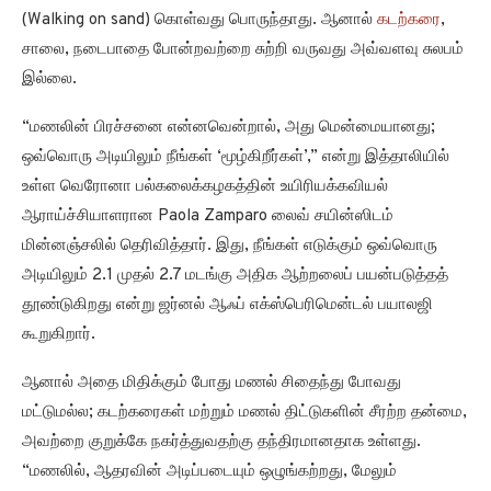
(Walking on sand) கொள்வது பொருந்தாது. ஆனால்
கடற்கரை
,
சாலை, நடைபாதை போன்றவற்றை சுற்றி வருவது அவ்வளவு சுலபம்
இல்லை.
“மணலின் பிரச்சனை என்னவென்றால், அது மென்மையானது;
ஒவ்வொரு அடியிலும் நீங்கள் ‘மூழ்கிறீர்கள்’,” என்று இத்தாலியில்
உள்ள வெரோனா பல்கலைக்கழகத்தின் உயிரியக்கவியல்
ஆராய்ச்சியாளரான Paola Zamparo லைவ் சயின்ஸிடம்
மின்னஞ்சலில் தெரிவித்தார். இது, நீங்கள் எடுக்கும் ஒவ்வொரு
அடியிலும் 2.1 முதல் 2.7 மடங்கு அதிக ஆற்றலைப் பயன்படுத்தத்
தூண்டுகிறது என்று ஜர்னல் ஆஃப் எக்ஸ்பெரிமென்டல் பயாலஜி
கூறுகிறார்.
ஆனால் அதை மிதிக்கும் போது மணல் சிதைந்து போவது
மட்டுமல்ல; கடற்கரைகள் மற்றும் மணல் திட்டுகளின் சீரற்ற தன்மை,
அவற்றை குறுக்கே நகர்த்துவதற்கு தந்திரமானதாக உள்ளது.
“மணலில், ஆதரவின் அடிப்படையும் ஒழுங்கற்றது, மேலும்