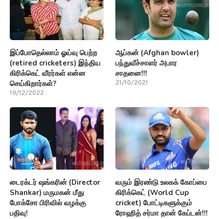
இப்போதெல்லாம் ஓய்வு பெற்ற
ஆப்கன் (Afghan bowler)
(retired cricketers) இந்திய
பந்துவீச்சாளர் அபார
கிரிக்கெட் வீரர்கள் என்ன
சாதனை!!!
செய்கிறார்கள்?
21/10/2021
19/12/2022
டைரக்டர் ஷங்கரின் (Director
வரும் இரண்டு உலகக் கோப்பை
Shankar) மருமகன் மீது
கிரிக்கெட் (World Cup
போக்சோ பிரிவில் வழக்கு
cricket) போட்டிகளுக்கும்
பதிவு!
ரோஹித் சர்மா தான் கேப்டன்!!!