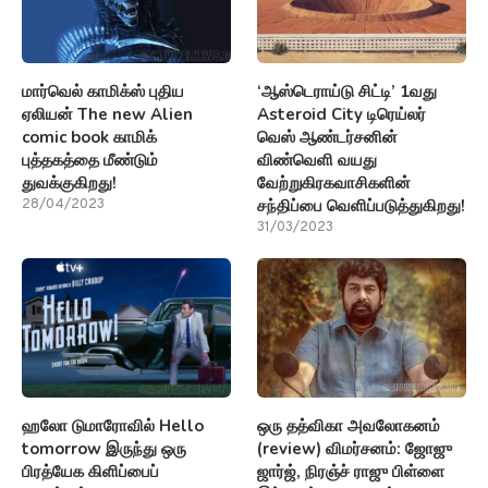
மார்வெல் காமிக்ஸ் புதிய
‘ஆஸ்டெராய்டு சிட்டி’ 1வது
ஏலியன் The new Alien
Asteroid City டிரெய்லர்
comic book காமிக்
வெஸ் ஆண்டர்சனின்
புத்தகத்தை மீண்டும்
விண்வெளி வயது
துவக்குகிறது!
வேற்றுகிரகவாசிகளின்
சந்திப்பை வெளிப்படுத்துகிறது!
28/04/2023
31/03/2023
ஹலோ டுமாரோவில் Hello
ஒரு தத்விகா அவலோகனம்
tomorrow இருந்து ஒரு
(review) விமர்சனம்: ஜோஜு
பிரத்யேக கிளிப்பைப்
ஜார்ஜ், நிரஞ்ச் ராஜு பிள்ளை