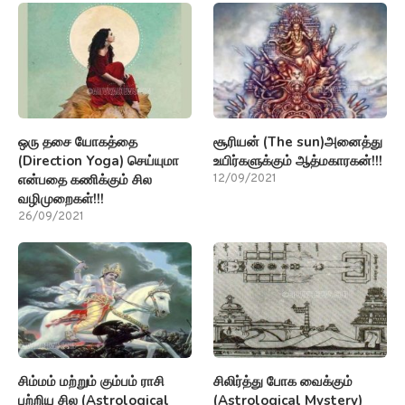
ஒரு தசை யோகத்தை
சூரியன் (The sun)அனைத்து
(Direction Yoga) செய்யுமா
உயிர்களுக்கும் ஆத்மகாரகன்!!!
என்பதை கணிக்கும் சில
12/09/2021
வழிமுறைகள்!!!
26/09/2021
சிம்மம் மற்றும் கும்பம் ராசி
சிலிர்த்து போக வைக்கும்
பற்றிய சில (Astrological
(Astrological Mystery)