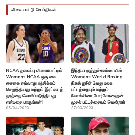
விளையாட்டு செய்திகள்
NCAA தலைப்பு விளையாட்டில்
இந்திய குத்துச்சண்டையில்
Womens NCAA ஒரு கை
Womens World Boxing
சைகை எவ்வாறு ஆதிக்கம்
நிகத் ஜரீன் 2வது உலக
செலுத்தியது மற்றும் இரட்டைத்
பட்டத்தையும் மற்றும்
தரத்தை வெளிப்படுத்தியது
லோவ்லினா போர்கோஹைன்
என்பதை பாருங்கள்!
முதல் பட்டத்தையும் வென்றார்.
05/04/2023
27/03/2023