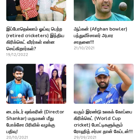
இப்போதெல்லாம் ஓய்வு பெற்ற
ஆப்கன் (Afghan bowler)
(retired cricketers) இந்திய
பந்துவீச்சாளர் அபார
கிரிக்கெட் வீரர்கள் என்ன
சாதனை!!!
செய்கிறார்கள்?
21/10/2021
19/12/2022
டைரக்டர் ஷங்கரின் (Director
வரும் இரண்டு உலகக் கோப்பை
Shankar) மருமகன் மீது
கிரிக்கெட் (World Cup
போக்சோ பிரிவில் வழக்கு
cricket) போட்டிகளுக்கும்
பதிவு!
ரோஹித் சர்மா தான் கேப்டன்!!!
20/10/2021
29/09/2021