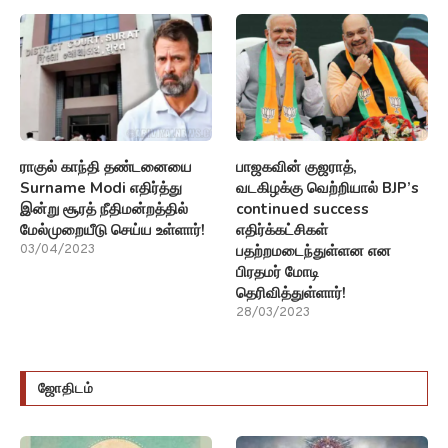
ராகுல் காந்தி தண்டனையை
பாஜகவின் குஜராத்,
Surname Modi எதிர்த்து
வடகிழக்கு வெற்றியால் BJP’s
இன்று சூரத் நீதிமன்றத்தில்
continued success
மேல்முறையீடு செய்ய உள்ளார்!
எதிர்க்கட்சிகள்
பதற்றமடைந்துள்ளன என
03/04/2023
பிரதமர் மோடி
தெரிவித்துள்ளார்!
28/03/2023
ஜோதிடம்