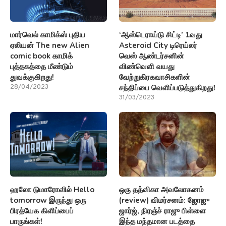
மார்வெல் காமிக்ஸ் புதிய
‘ஆஸ்டெராய்டு சிட்டி’ 1வது
ஏலியன் The new Alien
Asteroid City டிரெய்லர்
comic book காமிக்
வெஸ் ஆண்டர்சனின்
புத்தகத்தை மீண்டும்
விண்வெளி வயது
துவக்குகிறது!
வேற்றுகிரகவாசிகளின்
சந்திப்பை வெளிப்படுத்துகிறது!
28/04/2023
31/03/2023
ஹலோ டுமாரோவில் Hello
ஒரு தத்விகா அவலோகனம்
tomorrow இருந்து ஒரு
(review) விமர்சனம்: ஜோஜு
பிரத்யேக கிளிப்பைப்
ஜார்ஜ், நிரஞ்ச் ராஜு பிள்ளை
பாருங்கள்!
இந்த மந்தமான படத்தை