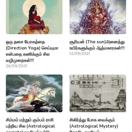
ஒரு தசை யோகத்தை
சூரியன் (The sun)அனைத்து
(Direction Yoga) செய்யுமா
உயிர்களுக்கும் ஆத்மகாரகன்!!!
என்பதை கணிக்கும் சில
12/09/2021
வழிமுறைகள்!!!
26/09/2021
சிம்மம் மற்றும் கும்பம் ராசி
சிலிர்த்து போக வைக்கும்
பற்றிய சில (Astrological
(Astrological Mystery)