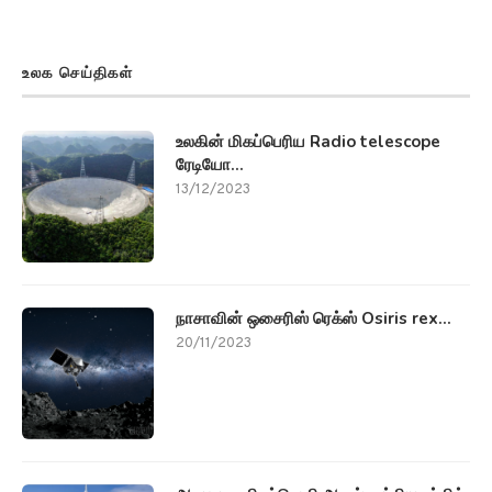
உலக செய்திகள்
உலகின் மிகப்பெரிய Radio telescope
ரேடியோ...
13/12/2023
நாசாவின் ஒசைரிஸ் ரெக்ஸ் Osiris rex...
20/11/2023