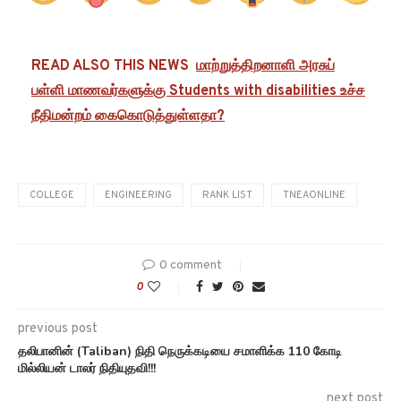
READ ALSO THIS NEWS
மாற்றுத்திறனாளி அரசுப்
பள்ளி மாணவர்களுக்கு Students with disabilities உச்ச
நீதிமன்றம் கைகொடுத்துள்ளதா?
COLLEGE
ENGINEERING
RANK LIST
TNEAONLINE
0 comment
0
previous post
தலிபானின் (Taliban) நிதி நெருக்கடியை சமாளிக்க 110 கோடி
மில்லியன் டாலர் நிதியுதவி!!!
next post