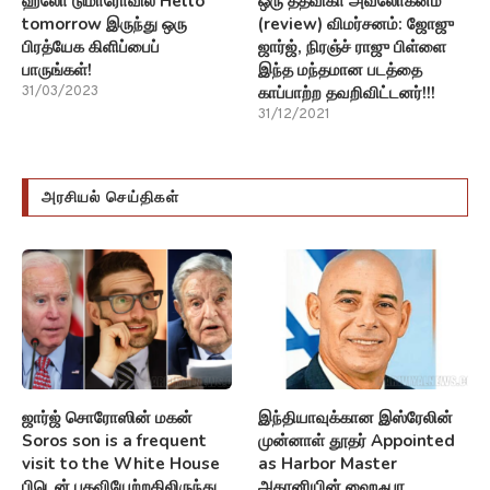
ஹலோ டுமாரோவில் Hello
ஒரு தத்விகா அவலோகனம்
tomorrow இருந்து ஒரு
(review) விமர்சனம்: ஜோஜு
பிரத்யேக கிளிப்பைப்
ஜார்ஜ், நிரஞ்ச் ராஜு பிள்ளை
பாருங்கள்!
இந்த மந்தமான படத்தை
காப்பாற்ற தவறிவிட்டனர்!!!
31/03/2023
31/12/2021
அரசியல் செய்திகள்
ஜார்ஜ் சொரோஸின் மகன்
இந்தியாவுக்கான இஸ்ரேலின்
Soros son is a frequent
முன்னாள் தூதர் Appointed
visit to the White House
as Harbor Master
பிடென் பதவியேற்றதிலிருந்து
அதானியின் ஹைஃபா