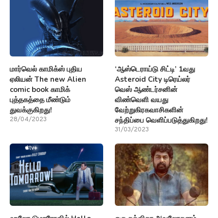
மார்வெல் காமிக்ஸ் புதிய
‘ஆஸ்டெராய்டு சிட்டி’ 1வது
ஏலியன் The new Alien
Asteroid City டிரெய்லர்
comic book காமிக்
வெஸ் ஆண்டர்சனின்
புத்தகத்தை மீண்டும்
விண்வெளி வயது
துவக்குகிறது!
வேற்றுகிரகவாசிகளின்
சந்திப்பை வெளிப்படுத்துகிறது!
28/04/2023
31/03/2023