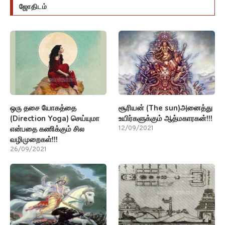
ஜோதிடம்
ஒரு தசை யோகத்தை
சூரியன் (The sun)அனைத்து
(Direction Yoga) செய்யுமா
உயிர்களுக்கும் ஆத்மகாரகன்!!!
என்பதை கணிக்கும் சில
12/09/2021
வழிமுறைகள்!!!
26/09/2021