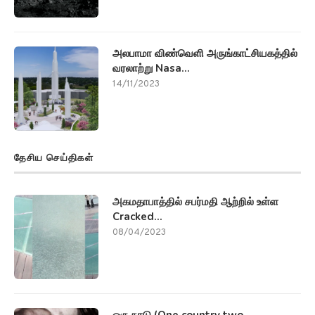
அலபாமா விண்வெளி அருங்காட்சியகத்தில்
வரலாற்று Nasa...
14/11/2023
தேசிய செய்திகள்
அகமதாபாத்தில் சபர்மதி ஆற்றில் உள்ள
Cracked...
08/04/2023
ஒரு நாடு (One country two...