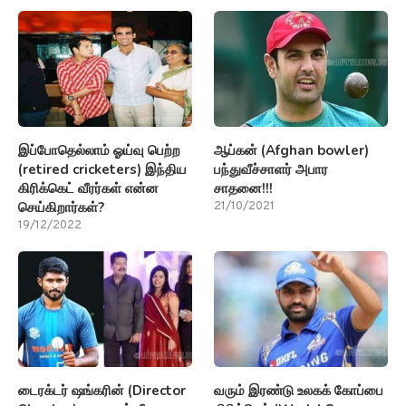
இப்போதெல்லாம் ஓய்வு பெற்ற
ஆப்கன் (Afghan bowler)
(retired cricketers) இந்திய
பந்துவீச்சாளர் அபார
கிரிக்கெட் வீரர்கள் என்ன
சாதனை!!!
செய்கிறார்கள்?
21/10/2021
19/12/2022
டைரக்டர் ஷங்கரின் (Director
வரும் இரண்டு உலகக் கோப்பை