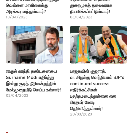
வெள்ளை மாளிகைக்கு
துறைமுகத் தலைவராக
அடிக்கடி வந்துள்ளார்?
நியமிக்கப்பட்டுள்ளார்!
10/04/2023
03/04/2023
ராகுல் காந்தி தண்டனையை
பாஜகவின் குஜராத்,
Surname Modi எதிர்த்து
வடகிழக்கு வெற்றியால் BJP’s
இன்று சூரத் நீதிமன்றத்தில்
continued success
மேல்முறையீடு செய்ய உள்ளார்!
எதிர்க்கட்சிகள்
பதற்றமடைந்துள்ளன என
03/04/2023
பிரதமர் மோடி
தெரிவித்துள்ளார்!
28/03/2023