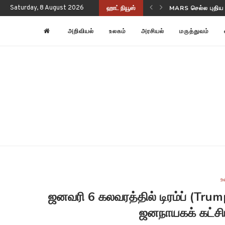
Saturday, 8 August 2026
ஹாட் நியூஸ்
NASA-ISRO NISAR
அறிவியல்
உலகம்
அரசியல்
மருத்துவம்
உ
ஜனவரி 6 கலவரத்தில் டிரம்ப் (Trump
ஜனநாயகக் கட்சிய