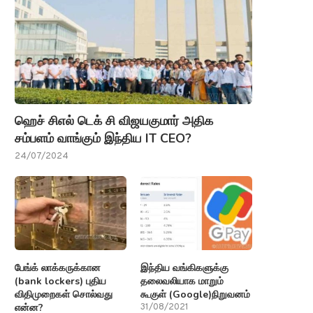
ஹெச் சிஎல் டெக் சி விஜயகுமார் அதிக
சம்பளம் வாங்கும் இந்திய IT CEO?
24/07/2024
பேங்க் லாக்கருக்கான
இந்திய வங்கிகளுக்கு
(bank lockers) புதிய
தலைவலியாக மாறும்
விதிமுறைகள் சொல்வது
கூகுள் (Google)நிறுவனம்
என்ன?
31/08/2021