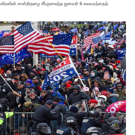
ங்கிரஸின் சான்றிதழை சீர்குலைத்த ஜனவரி 6 கலவரத்தைத்