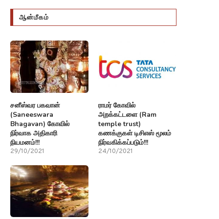
ஆன்மீகம்
சனீஸ்வர பகவான்
ராமர் கோவில்
(Saneeswara
அறக்கட்டளை (Ram
Bhagavan) கோவில்
temple trust)
நிர்வாக அதிகாரி
கணக்குகள் டிசிஎஸ் மூலம்
நியமனம்!!!
நிர்வகிக்கப்படும்!!!
29/10/2021
24/10/2021