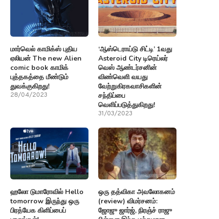
மார்வெல் காமிக்ஸ் புதிய
‘ஆஸ்டெராய்டு சிட்டி’ 1வது
ஏலியன் The new Alien
Asteroid City டிரெய்லர்
comic book காமிக்
வெஸ் ஆண்டர்சனின்
புத்தகத்தை மீண்டும்
விண்வெளி வயது
துவக்குகிறது!
வேற்றுகிரகவாசிகளின்
சந்திப்பை
28/04/2023
வெளிப்படுத்துகிறது!
31/03/2023
ஹலோ டுமாரோவில் Hello
ஒரு தத்விகா அவலோகனம்
tomorrow இருந்து ஒரு
(review) விமர்சனம்:
பிரத்யேக கிளிப்பைப்
ஜோஜு ஜார்ஜ், நிரஞ்ச் ராஜு