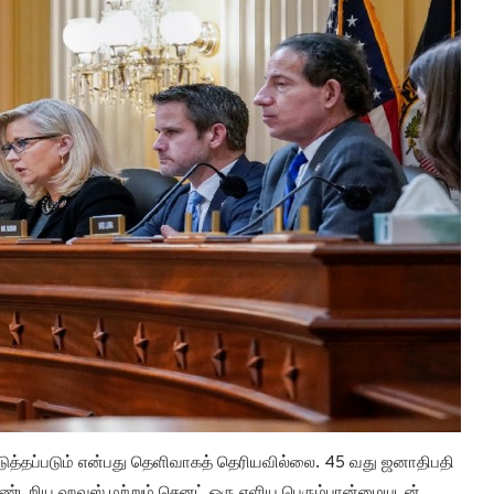
்படுத்தப்படும் என்பது தெளிவாகத் தெரியவில்லை. 45 வது ஜனாதிபதி
் கண்டறிய ஹவுஸ் மற்றும் செனட் ஒரு எளிய பெரும்பான்மையுடன்