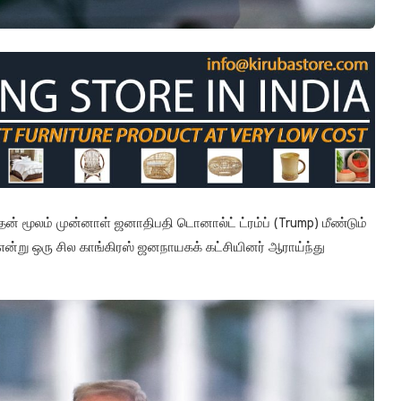
ன் மூலம் முன்னாள் ஜனாதிபதி டொனால்ட் ட்ரம்ப் (Trump) மீண்டும்
ா என்று ஒரு சில காங்கிரஸ் ஜனநாயகக் கட்சியினர் ஆராய்ந்து