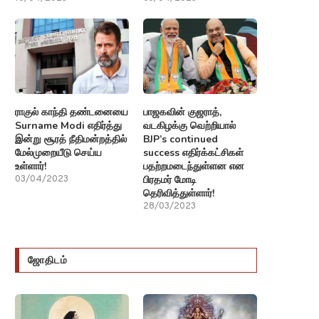
ராகுல் காந்தி தண்டனையை
பாஜகவின் குஜராத்,
Surname Modi எதிர்த்து
வடகிழக்கு வெற்றியால்
இன்று சூரத் நீதிமன்றத்தில்
BJP’s continued
மேல்முறையீடு செய்ய
success எதிர்க்கட்சிகள்
உள்ளார்!
பதற்றமடைந்துள்ளன என
பிரதமர் மோடி
03/04/2023
தெரிவித்துள்ளார்!
28/03/2023
ஜோதிடம்