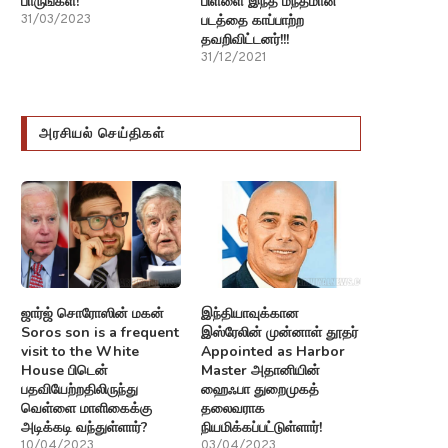
பாருங்கள்!
பிள்ளை இந்த மந்தமான
படத்தை காப்பாற்ற
31/03/2023
தவறிவிட்டனர்!!!
31/12/2021
அரசியல் செய்திகள்
ஜார்ஜ் சொரோஸின் மகன்
இந்தியாவுக்கான
Soros son is a frequent
இஸ்ரேலின் முன்னாள் தூதர்
visit to the White
Appointed as Harbor
House பிடென்
Master அதானியின்
பதவியேற்றதிலிருந்து
ஹைஃபா துறைமுகத்
வெள்ளை மாளிகைக்கு
தலைவராக
அடிக்கடி வந்துள்ளார்?
நியமிக்கப்பட்டுள்ளார்!
10/04/2023
03/04/2023