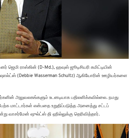
ினர் ஜெமி ராஸ்கின் (D-Md.), ஹவுஸ் ஜூடிசியரி கமிட்டியின்
ேன் ஷால்ட்ஸ் (Debbie Wasserman Schultz) ஆகியோரின் ஊழியர்களை
பினர்களின் அலுவலகங்களும் உடனடியாக பதிலளிக்கவில்லை. நமது
ற்க மாட்டார்கள் என்பதை உறுதிப்படுத்த அனைத்து சட்டப்
ு வாசர்மேன் ஷுல்ட்ஸ் தி ஹில்லுக்கு தெரிவித்தார்.