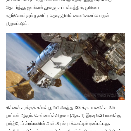
ரூபியோ காப்புப் பிரதியாக செயல்படுகிறார். இந்த பிடிப்பைத்
தொடர்ந்து, ஐஎஸ்எஸ் துறைமுகப் பக்கத்தில், பூமியை
எதிர்கொள்ளும் யூனிட்டி தொகுதியில் கைவினைப்பொருள்
நிறுவப்படும்.
சிக்னஸ் சரக்குக் கப்பல் பூமியிலிருந்து ISS க்கு பயணிக்க 2.5
நாட்கள் ஆகும். செவ்வாய்க்கிழமை (ஆக. 1) இரவு 8:31 மணிக்கு
நார்த்ரோப் க்ரம்மனின் அன்டரேஸ் ராக்கெட்டில் ஏவப்பட்டது.