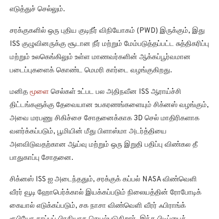
எடுத்துச் செல்லும்.
சரக்குகளில் ஒரு புதிய குடிநீர் விநியோகம் (PWD) இருக்கும், இது
ISS குழுவினருக்கு சூடான நீர் மற்றும் மேம்படுத்தப்பட்ட சுத்திகரிப்பு
மற்றும் உலகெங்கிலும் உள்ள மாணவர்களின் ஆக்கப்பூர்வமான
படைப்புகளைக் கொண்ட மெமரி கார்டை வழங்குகிறது.
மனித
மூளை
செல்கள் உட்பட பல அதிநவீன ISS ஆராய்ச்சி
திட்டங்களுக்கு தேவையான உபகரணங்களையும் சிக்னஸ் வழங்கும்,
அவை மரபணு சிகிச்சை சோதனைக்காக 3D செல் மாதிரிகளாக
வளர்க்கப்படும், பூமியின் மீது பிளாஸ்மா அடர்த்தியை
அளவிடுவதற்கான ஆய்வு மற்றும் ஒரு இறுதி பதிப்பு விண்கல தீ
பாதுகாப்பு சோதனை.
சிக்னஸ் ISS ஐ அடைந்ததும், சரக்குக் கப்பல் NASA விண்வெளி
வீரர் வூடி ஹோபெர்க்கால் இயக்கப்படும் நிலையத்தின் ரோபோடிக்
கையால் எடுக்கப்படும், சக நாசா விண்வெளி வீரர் ஃபிராங்க்