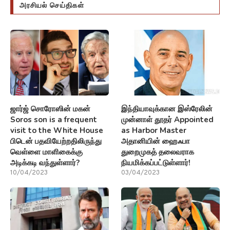
அரசியல் செய்திகள்
ஜார்ஜ் சொரோஸின் மகன்
இந்தியாவுக்கான இஸ்ரேலின்
Soros son is a frequent
முன்னாள் தூதர் Appointed
visit to the White House
as Harbor Master
பிடென் பதவியேற்றதிலிருந்து
அதானியின் ஹைஃபா
வெள்ளை மாளிகைக்கு
துறைமுகத் தலைவராக
அடிக்கடி வந்துள்ளார்?
நியமிக்கப்பட்டுள்ளார்!
10/04/2023
03/04/2023