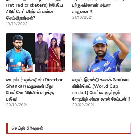
(retired cricketers) இந்திய
பந்துவீச்சாளர் அபார
கிரிக்கெட் வீரர்கள் என்ன
சாதனை!!!
செய்கிறார்கள்?
21/10/2021
19/12/2022
டைரக்டர் ஷங்கரின் (Director
வரும் இரண்டு உலகக் கோப்பை
Shankar) மருமகன் மீது
கிரிக்கெட் (World Cup
போக்சோ பிரிவில் வழக்கு
cricket) போட்டிகளுக்கும்
பதிவு!
ரோஹித் சர்மா தான் கேப்டன்!!!
20/10/2021
29/09/2021
செய்தி பிரிவுகள்