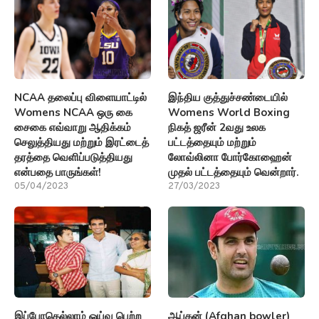
NCAA தலைப்பு விளையாட்டில்
இந்திய குத்துச்சண்டையில்
Womens NCAA ஒரு கை
Womens World Boxing
சைகை எவ்வாறு ஆதிக்கம்
நிகத் ஜரீன் 2வது உலக
செலுத்தியது மற்றும் இரட்டைத்
பட்டத்தையும் மற்றும்
தரத்தை வெளிப்படுத்தியது
லோவ்லினா போர்கோஹைன்
என்பதை பாருங்கள்!
முதல் பட்டத்தையும் வென்றார்.
05/04/2023
27/03/2023
இப்போதெல்லாம் ஓய்வு பெற்ற
ஆப்கன் (Afghan bowler)