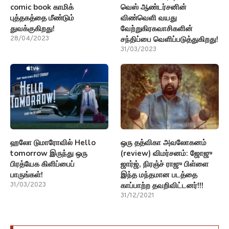
comic book காமிக்
வெஸ் ஆண்டர்சனின்
புத்தகத்தை மீண்டும்
விண்வெளி வயது
துவக்குகிறது!
வேற்றுகிரகவாசிகளின்
சந்திப்பை வெளிப்படுத்துகிறது!
28/04/2023
31/03/2023
ஹலோ டுமாரோவில் Hello
ஒரு தத்விகா அவலோகனம்
tomorrow இருந்து ஒரு
(review) விமர்சனம்: ஜோஜு
பிரத்யேக கிளிப்பைப்
ஜார்ஜ், நிரஞ்ச் ராஜு பிள்ளை
பாருங்கள்!
இந்த மந்தமான படத்தை
காப்பாற்ற தவறிவிட்டனர்!!!
31/03/2023
31/12/2021