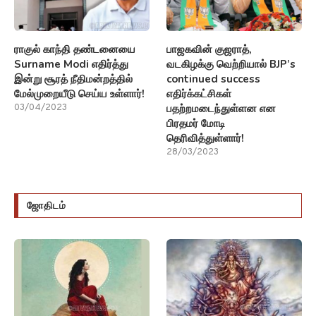
ராகுல் காந்தி தண்டனையை
பாஜகவின் குஜராத்,
Surname Modi எதிர்த்து
வடகிழக்கு வெற்றியால் BJP’s
இன்று சூரத் நீதிமன்றத்தில்
continued success
மேல்முறையீடு செய்ய உள்ளார்!
எதிர்க்கட்சிகள்
பதற்றமடைந்துள்ளன என
03/04/2023
பிரதமர் மோடி
தெரிவித்துள்ளார்!
28/03/2023
ஜோதிடம்