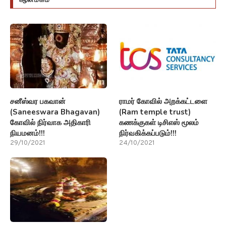
சனீஸ்வர பகவான்
ராமர் கோவில் அறக்கட்டளை
(Saneeswara Bhagavan)
(Ram temple trust)
கோவில் நிர்வாக அதிகாரி
கணக்குகள் டிசிஎஸ் மூலம்
நியமனம்!!!
நிர்வகிக்கப்படும்!!!
29/10/2021
24/10/2021