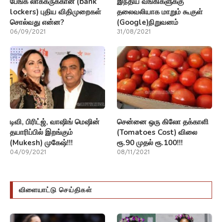
பேங்க் லாக்கருக்கான (bank
இந்திய வங்கிகளுக்கு
lockers) புதிய விதிமுறைகள்
தலைவலியாக மாறும் கூகுள்
சொல்வது என்ன?
(Google)நிறுவனம்
06/09/2021
31/08/2021
டிவி, பிரிட்ஜ், வாஷிங் மெஷின்
சென்னை ஒரு கிலோ தக்காளி
தயாரிப்பில் இறங்கும்
(Tomatoes Cost) விலை
(Mukesh) முகேஷ்!!!
ரூ.90 முதல் ரூ.100!!!
04/09/2021
08/11/2021
விளையாட்டு செய்திகள்