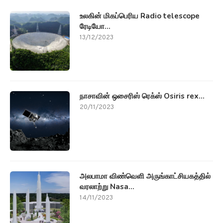
உலகின் மிகப்பெரிய Radio telescope
ரேடியோ...
13/12/2023
நாசாவின் ஒசைரிஸ் ரெக்ஸ் Osiris rex...
20/11/2023
அலபாமா விண்வெளி அருங்காட்சியகத்தில்
வரலாற்று Nasa...
14/11/2023