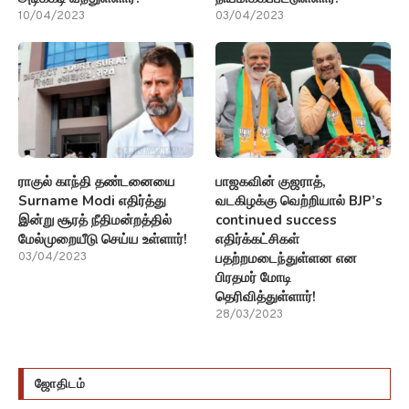
10/04/2023
03/04/2023
ராகுல் காந்தி தண்டனையை
பாஜகவின் குஜராத்,
Surname Modi எதிர்த்து
வடகிழக்கு வெற்றியால் BJP’s
இன்று சூரத் நீதிமன்றத்தில்
continued success
மேல்முறையீடு செய்ய உள்ளார்!
எதிர்க்கட்சிகள்
பதற்றமடைந்துள்ளன என
03/04/2023
பிரதமர் மோடி
தெரிவித்துள்ளார்!
28/03/2023
ஜோதிடம்