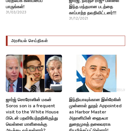
பிரத்யேக கிளிப்பைப்
ஜார்ஜ், நிரஞ்ச் ராஜு பிள்ளை
பாருங்கள்!
இந்த மந்தமான படத்தை
காப்பாற்ற தவறிவிட்டனர்!!!
31/03/2023
31/12/2021
அரசியல் செய்திகள்
ஜார்ஜ் சொரோஸின் மகன்
இந்தியாவுக்கான இஸ்ரேலின்
Soros son is a frequent
முன்னாள் தூதர் Appointed
visit to the White House
as Harbor Master
பிடென் பதவியேற்றதிலிருந்து
அதானியின் ஹைஃபா
வெள்ளை மாளிகைக்கு
துறைமுகத் தலைவராக
அடிக்கடி வந்துள்ளார்?
நியமிக்கப்பட்டுள்ளார்!