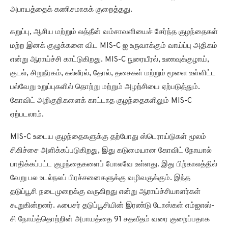
அபாயத்தைக் கணிசமாகக் குறைத்தது.
கறுப்பு, ஆசிய மற்றும் லத்தீன் வம்சாவளியைச் சேர்ந்த குழந்தைகள்
மற்ற இனக் குழுக்களை விட MIS-C ஐ உருவாக்கும் வாய்ப்பு அதிகம்
என்று ஆராய்ச்சி காட்டுகிறது. MIS-C நுரையீரல், உணவுக்குழாய்,
குடல், சிறுநீரகம், கல்லீரல், தோல், தசைகள் மற்றும் மூளை உள்ளிட்ட
பல்வேறு உறுப்புகளில் தொற்று மற்றும் அழற்சியை ஏற்படுத்தும்.
கோவிட் அறிகுறிகளைக் காட்டாத குழந்தைகளிலும் MIS-C
ஏற்படலாம்.
MIS-C உடைய குழந்தைகளுக்கு தற்போது ஸ்டெராய்டுகள் மூலம்
சிகிச்சை அளிக்கப்படுகிறது, இது கடுமையான கோவிட் நோயால்
பாதிக்கப்பட்ட குழந்தைகளைப் போலவே உள்ளது. இது பிற்காலத்தில்
வேறு பல உடல்நலப் பிரச்சனைகளுக்கு வழிவகுக்கும். இந்த
தடுப்பூசி நடைமுறைக்கு வருகிறது என்று ஆராய்ச்சியாளர்கள்
கூறுகின்றனர். ஃபைசர் தடுப்பூசியின் இரண்டு டோஸ்கள் எம்ஐஎஸ்-
சி நோய்த்தொற்றின் அபாயத்தை 91 சதவீதம் வரை குறைப்பதாக