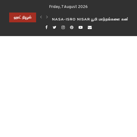
Friday, 7 August 2026
ிடித்த விஞ்ஞானிகள்!
ஹாட் நியூஸ்
NASA-ISRO NISAR பூமி மாற்றங்களை கண்காணி