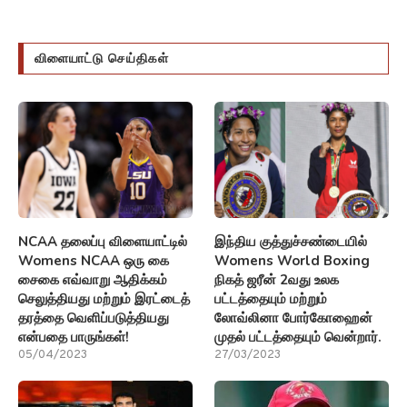
விளையாட்டு செய்திகள்
NCAA தலைப்பு விளையாட்டில்
இந்திய குத்துச்சண்டையில்
Womens NCAA ஒரு கை
Womens World Boxing
சைகை எவ்வாறு ஆதிக்கம்
நிகத் ஜரீன் 2வது உலக
செலுத்தியது மற்றும் இரட்டைத்
பட்டத்தையும் மற்றும்
தரத்தை வெளிப்படுத்தியது
லோவ்லினா போர்கோஹைன்
என்பதை பாருங்கள்!
முதல் பட்டத்தையும் வென்றார்.
05/04/2023
27/03/2023