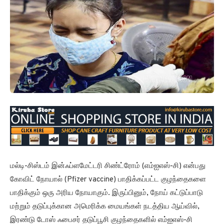
மல்டி-சிஸ்டம் இன்ஃப்ளமேட்டரி சிண்ட்ரோம் (எம்ஐஎஸ்-சி) என்பது
கோவிட் நோயால் (Pfizer vaccine) பாதிக்கப்பட்ட குழந்தைகளை
பாதிக்கும் ஒரு அரிய நோயாகும். இருப்பினும், நோய் கட்டுப்பாடு
மற்றும் தடுப்புக்கான அமெரிக்க மையங்கள் நடத்திய ஆய்வில்,
இரண்டு டோஸ் ஃபைசர் தடுப்பூசி குழந்தைகளில் எம்ஐஎஸ்-சி