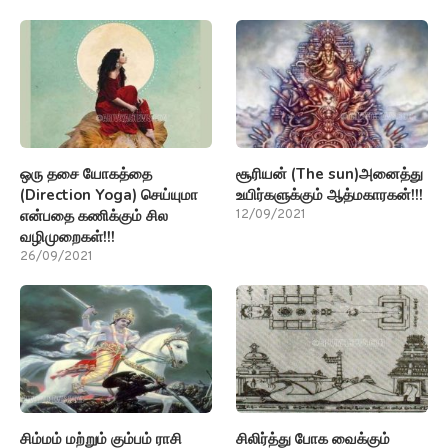
ஒரு தசை யோகத்தை
சூரியன் (The sun)அனைத்து
(Direction Yoga) செய்யுமா
உயிர்களுக்கும் ஆத்மகாரகன்!!!
என்பதை கணிக்கும் சில
12/09/2021
வழிமுறைகள்!!!
26/09/2021
சிம்மம் மற்றும் கும்பம் ராசி
சிலிர்த்து போக வைக்கும்