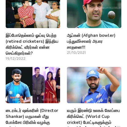
இப்போதெல்லாம் ஓய்வு பெற்ற
ஆப்கன் (Afghan bowler)
(retired cricketers) இந்திய
பந்துவீச்சாளர் அபார
கிரிக்கெட் வீரர்கள் என்ன
சாதனை!!!
செய்கிறார்கள்?
21/10/2021
19/12/2022
டைரக்டர் ஷங்கரின் (Director
வரும் இரண்டு உலகக் கோப்பை
Shankar) மருமகன் மீது
கிரிக்கெட் (World Cup
போக்சோ பிரிவில் வழக்கு
cricket) போட்டிகளுக்கும்