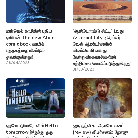
மார்வெல் காமிக்ஸ் புதிய
‘ஆஸ்டெராய்டு சிட்டி’ 1வது
ஏலியன் The new Alien
Asteroid City டிரெய்லர்
comic book காமிக்
வெஸ் ஆண்டர்சனின்
புத்தகத்தை மீண்டும்
விண்வெளி வயது
துவக்குகிறது!
வேற்றுகிரகவாசிகளின்
சந்திப்பை வெளிப்படுத்துகிறது!
28/04/2023
31/03/2023
ஹலோ டுமாரோவில் Hello
ஒரு தத்விகா அவலோகனம்
tomorrow இருந்து ஒரு
(review) விமர்சனம்: ஜோஜு