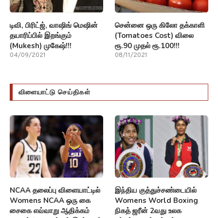
டிவி, பிரிட்ஜ், வாஷிங் மெஷின்
சென்னை ஒரு கிலோ தக்காளி
தயாரிப்பில் இறங்கும்
(Tomatoes Cost) விலை
(Mukesh) முகேஷ்!!!
ரூ.90 முதல் ரூ.100!!!
04/09/2021
08/11/2021
விளையாட்டு செய்திகள்
NCAA தலைப்பு விளையாட்டில்
இந்திய குத்துச்சண்டையில்
Womens NCAA ஒரு கை
Womens World Boxing
சைகை எவ்வாறு ஆதிக்கம்
நிகத் ஜரீன் 2வது உலக