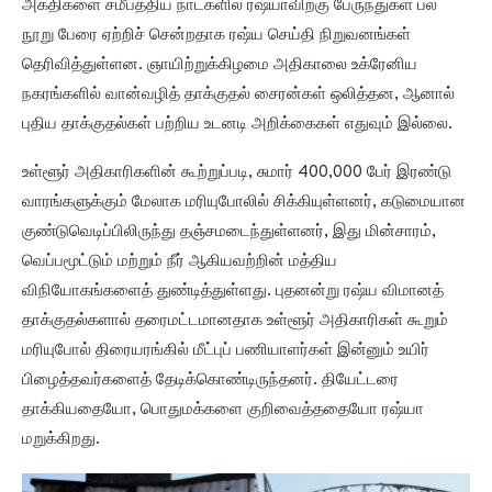
அகதிகளை சமீபத்திய நாட்களில் ரஷ்யாவிற்கு பேருந்துகள் பல
நூறு பேரை ஏற்றிச் சென்றதாக ரஷ்ய செய்தி நிறுவனங்கள்
தெரிவித்துள்ளன. ஞாயிற்றுக்கிழமை அதிகாலை உக்ரேனிய
நகரங்களில் வான்வழித் தாக்குதல் சைரன்கள் ஒலித்தன, ஆனால்
புதிய தாக்குதல்கள் பற்றிய உடனடி அறிக்கைகள் எதுவும் இல்லை.
உள்ளூர் அதிகாரிகளின் கூற்றுப்படி, சுமார் 400,000 பேர் இரண்டு
வாரங்களுக்கும் மேலாக மரியுபோலில் சிக்கியுள்ளனர், கடுமையான
குண்டுவெடிப்பிலிருந்து தஞ்சமடைந்துள்ளனர், இது மின்சாரம்,
வெப்பமூட்டும் மற்றும் நீர் ஆகியவற்றின் மத்திய
விநியோகங்களைத் துண்டித்துள்ளது. புதனன்று ரஷ்ய விமானத்
தாக்குதல்களால் தரைமட்டமானதாக உள்ளூர் அதிகாரிகள் கூறும்
மரியுபோல் திரையரங்கில் மீட்புப் பணியாளர்கள் இன்னும் உயிர்
பிழைத்தவர்களைத் தேடிக்கொண்டிருந்தனர். தியேட்டரை
தாக்கியதையோ, பொதுமக்களை குறிவைத்ததையோ ரஷ்யா
மறுக்கிறது.