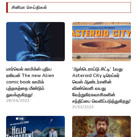
சினிமா செய்திகள்
மார்வெல் காமிக்ஸ் புதிய
‘ஆஸ்டெராய்டு சிட்டி’ 1வது
ஏலியன் The new Alien
Asteroid City டிரெய்லர்
comic book காமிக்
வெஸ் ஆண்டர்சனின்
புத்தகத்தை மீண்டும்
விண்வெளி வயது
துவக்குகிறது!
வேற்றுகிரகவாசிகளின்
சந்திப்பை வெளிப்படுத்துகிறது!
28/04/2023
31/03/2023