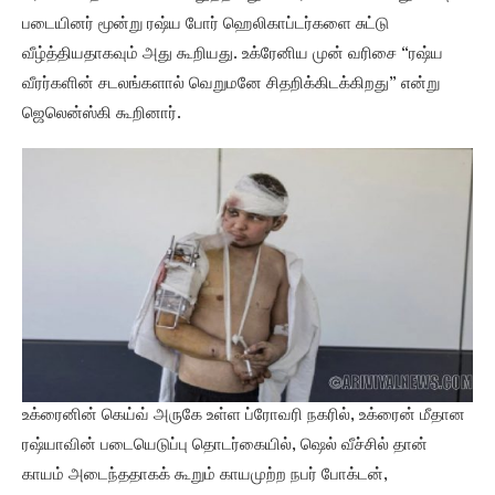
படையினர் மூன்று ரஷ்ய போர் ஹெலிகாப்டர்களை சுட்டு
வீழ்த்தியதாகவும் அது கூறியது. உக்ரேனிய முன் வரிசை “ரஷ்ய
வீரர்களின் சடலங்களால் வெறுமனே சிதறிக்கிடக்கிறது” என்று
ஜெலென்ஸ்கி கூறினார்.
உக்ரைனின் கெய்வ் அருகே உள்ள ப்ரோவரி நகரில், உக்ரைன் மீதான
ரஷ்யாவின் படையெடுப்பு தொடர்கையில், ஷெல் வீச்சில் தான்
காயம் அடைந்ததாகக் கூறும் காயமுற்ற நபர் போக்டன்,