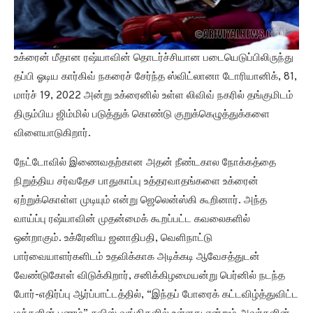
உக்ரைன் மீதான ரஷ்யாவின் தொடர்ச்சியான படையெடுப்பிலிருந்து
தப்பி ஓடிய கார்கிவ் நகரைச் சேர்ந்த ஸ்விட்லானா டோரியானிக், 81,
மார்ச் 19, 2022 அன்று உக்ரைனில் உள்ள லிவிவ் நகரில் தங்குமிடம்
திரும்பிய ஜிம்மில் படுத்துக் கொண்டு குறுக்கெழுத்துக்களை
விளையாடுகிறார்.
நேட்டோவில் இணைவதற்கான அதன் நீண்டகால நோக்கத்தை
நிறுத்திய சர்வதேச பாதுகாப்பு உத்தரவாதங்களை உக்ரைன்
ஏற்றுக்கொள்ள முடியும் என்று ஜெலென்ஸ்கி கூறினார். அந்த
வாய்ப்பு ரஷ்யாவின் முதன்மைக் கூறப்பட்ட கவலைகளில்
ஒன்றாகும். உக்ரேனிய ஜனாதிபதி, வெளிநாட்டு
பார்வையாளர்களிடம் உதவிக்காக அடிக்கடி ஆவேசத்துடன்
வேண்டுகோள் விடுக்கிறார், சனிக்கிழமையன்று பெர்னில் நடந்த
போர்-எதிர்ப்பு ஆர்ப்பாட்டத்தில், “இந்தப் போரைக் கட்டவிழ்த்துவிட்ட