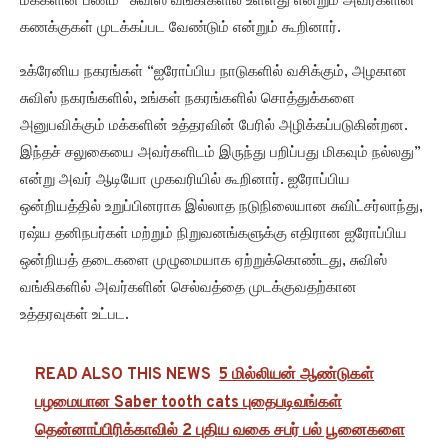
மக்களின் பணம்” சுவிஸ் வங்கிகளில் உள்ளது என்றும் அவர்களின்
கணக்குகள் முடக்கப்பட வேண்டும் என்றும் கூறினார்.
உக்ரேனிய நகரங்கள் “ஐரோப்பிய நாடுகளில் வசிக்கும், அழகான
சுவிஸ் நகரங்களில், உங்கள் நகரங்களில் சொத்துக்களை
அனுபவிக்கும் மக்களின் உத்தரவின் பேரில் அழிக்கப்படுகின்றன.
இந்தச் சலுகையை அவர்களிடம் இருந்து பறிப்பது மிகவும் நல்லது”
என்று அவர் ஆடியோ முகவரியில் கூறினார். ஐரோப்பிய
ஒன்றியத்தில் உறுப்பினராக இல்லாத நடுநிலையான சுவிட்சர்லாந்து,
ரஷ்ய தனிநபர்கள் மற்றும் நிறுவனங்களுக்கு எதிரான ஐரோப்பிய
ஒன்றியத் தடைகளை முழுமையாக ஏற்றுக்கொண்டது, சுவிஸ்
வங்கிகளில் அவர்களின் செல்வத்தை முடக்குவதற்கான
உத்தரவுகள் உட்பட.
READ ALSO THIS NEWS
5 மில்லியன் ஆண்டுகள்
பழமையான Saber tooth cats புதைபடிவங்கள்
தென்னாப்பிரிக்காவில் 2 புதிய வகை சபர் பல் பூனைகளை