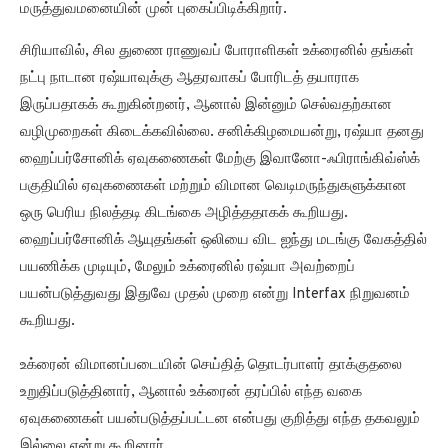
மருத்துவமனையின் முன் புகைப்பிடிக்கிறார்.
சிரியாவில், சில துணை ராணுவப் போராளிகள் உக்ரைனில் தங்கள்
நட்பு நாடான ரஷ்யாவுக்கு ஆதரவாகப் போரிடத் தயாராக
இருப்பதாகக் கூறுகின்றனர், ஆனால் இன்னும் செல்வதற்கான
வழிமுறைகள் கிடைக்கவில்லை. சனிக்கிழமையன்று, ரஷ்யா தனது
ஹைப்பர்சோனிக் ஏவுகணைகள் மேற்கு இவானோ-ஃபிராங்கிவ்ஸ்க்
பகுதியில் ஏவுகணைகள் மற்றும் விமான வெடிமருந்துகளுக்கான
ஒரு பெரிய நிலத்தடி கிடங்கை அழித்ததாகக் கூறியது.
ஹைப்பர்சோனிக் ஆயுதங்கள் ஒலியை விட ஐந்து மடங்கு வேகத்தில்
பயணிக்க முடியும், மேலும் உக்ரைனில் ரஷ்யா அவற்றைப்
பயன்படுத்துவது இதுவே முதல் முறை என்று Interfax நிறுவனம்
கூறியது.
உக்ரைன் விமானப்படையின் செய்தித் தொடர்பாளர் தாக்குதலை
உறுதிப்படுத்தினார், ஆனால் உக்ரைன் தரப்பில் எந்த வகை
ஏவுகணைகள் பயன்படுத்தப்பட்டன என்பது குறித்து எந்த தகவலும்
இல்லை என்று கூறினார்.