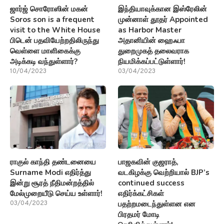
ஜார்ஜ் சொரோஸின் மகன்
இந்தியாவுக்கான இஸ்ரேலின்
Soros son is a frequent
முன்னாள் தூதர் Appointed
visit to the White House
as Harbor Master
பிடென் பதவியேற்றதிலிருந்து
அதானியின் ஹைஃபா
வெள்ளை மாளிகைக்கு
துறைமுகத் தலைவராக
அடிக்கடி வந்துள்ளார்?
நியமிக்கப்பட்டுள்ளார்!
10/04/2023
03/04/2023
ராகுல் காந்தி தண்டனையை
பாஜகவின் குஜராத்,
Surname Modi எதிர்த்து
வடகிழக்கு வெற்றியால் BJP’s
இன்று சூரத் நீதிமன்றத்தில்
continued success
மேல்முறையீடு செய்ய உள்ளார்!
எதிர்க்கட்சிகள்
பதற்றமடைந்துள்ளன என
03/04/2023
பிரதமர் மோடி