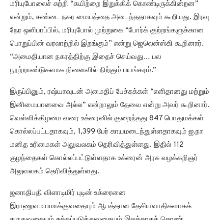
மரியுபோலைச் சுற்றி “கயிற்றை இறுக்கிக் கொண்டிருக்கின்றன”
என்றும், சண்டை நகர மையத்தை அடைந்ததாகவும் கூறியது. இரவு
நேர ஒளிபரப்பில், மரியுபோல் முற்றுகை “போர்க் குற்றங்களுக்கான
பொறுப்பின் வரலாற்றில் இறங்கும்” என்று ஜெலென்ஸ்கி கூறினார்.
“அமைதியான நகரத்திற்கு இதைச் செய்வது… பல
நூற்றாண்டுகளாக நினைவில் நிற்கும் பயங்கரம்.”
இருப்பினும், ரஷ்யாவுடன் அமைதிப் பேச்சுக்கள் “எளிதானது மற்றும்
இனிமையானவை அல்ல” என்றாலும் தேவை என்று அவர் கூறினார்.
வெள்ளிக்கிழமை வரை உக்ரைனில் குறைந்தது 847 பொதுமக்கள்
கொல்லப்பட்டதாகவும், 1,399 பேர் காயமடைந்துள்ளதாகவும் ஐ.நா
மனித உரிமைகள் அலுவலகம் தெரிவித்துள்ளது. இதில் 112
குழந்தைகள் கொல்லப்பட்டுள்ளதாக உக்ரைன் அரசு வழக்கறிஞர்
அலுவலகம் தெரிவித்துள்ளது.
ஜனாதிபதி விளாடிமிர் புடின் உக்ரைனை
இராணுவமயமாக்குவதையும் ஆபத்தான தேசியவாதிகளாகக்
கருதுவதையும் சுத்தப்படுத்துவதையும் இலக்காகக் கொண்ட