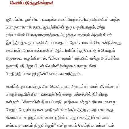
வெளிப்படுத்துகின்றன!
ஐரோப்பிய ஒன்றிய நடவடிக்கைகள் மேற்கத்திய நாடுகளின் பரந்த
பொருளாதாரத் தடை முயற்சியின் ஒரு பகுதியாகும், இது
ரஷ்யாவின் பொருளாதாரத்தை அழுத்துவதையும் அதன் போர்
இயந்திரத்தை பட்டினி கிடப்பதையும் நோக்கமாகக் கொண்டுள்ளது.
உக்ரைன் மீதான ரஷ்யாவின் ஆக்கிரமிப்புக்கு பெய்ஜிங் பொருள்
ஆதரவை வழங்கினால், “விளைவுகள்” ஏற்படும் என்று அமெரிக்க
ஜனாதிபதி ஜோ பிடன் வெள்ளிக்கிழமை தனது சீனப்
பிரதிநிதியான ஜி ஜின்பிங்கை எச்சரித்தார்.
சனிக்கிழமையன்று, சீன வெளியுறவு அமைச்சர் வாங் யீ, உக்ரைன்
நெருக்கடியில் சீனா வரலாற்றின் வலது பக்கத்தில் நிற்கிறது
என்றார். “சீனாவின் நிலைப்பாடு புறநிலை மற்றும் நியாயமானது,
மேலும் பெரும்பாலான நாடுகளின் விருப்பத்திற்கு ஏற்ப உள்ளது.
சீனாவின் கூற்றுக்கள் வரலாற்றின் வலது பக்கத்தில் உள்ளன
என்பதை காலம் நிரூபிக்கும்” என்று வாங் செய்தியாளர்களிடம்