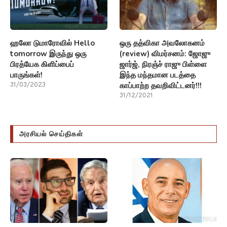
ஹலோ டுமாரோவில் Hello
ஒரு தத்விகா அவலோகனம்
tomorrow இருந்து ஒரு
(review) விமர்சனம்: ஜோஜு
பிரத்யேக கிளிப்பைப்
ஜார்ஜ், நிரஞ்ச் ராஜு பிள்ளை
பாருங்கள்!
இந்த மந்தமான படத்தை
காப்பாற்ற தவறிவிட்டனர்!!!
31/03/2023
31/12/2021
அரசியல் செய்திகள்