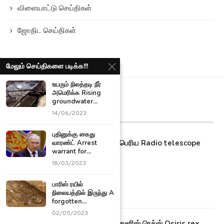
விளையாட்டு செய்திகள்
ஜோதிட செய்திகள்
மேலும் செய்திகளை படிக்க!!!
உயரும் நிலத்தடி நீர்
அமெரிக்க Rising
groundwater...
உலக செய்திகள்
14/06/2023
புதினுக்கு கைது
உலகின் மிகப்பெரிய Radio telescope
வாரண்ட் Arrest
warrant for...
ரேடியோ...
18/03/2023
13/12/2023
பாரிஸ் ரயில்
நிலையத்தில் இருந்து A
forgotten...
02/05/2023
நாசாவின் ஒசைரிஸ் ரெக்ஸ் Osiris rex...