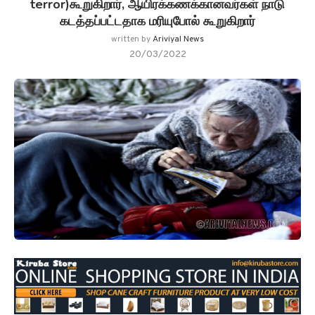
terror)கூறுகிறார், ஆயிரக்கணக்கானவர்கள் நாடு
கடத்தப்பட்டதாக மரியுபோல் கூறுகிறார்
written by
Ariviyal News
20/03/2022