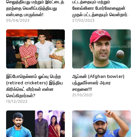
செலுத்தியது மற்றும் இரட்டைத்
பட்டத்தையும் மற்றும்
தரத்தை வெளிப்படுத்தியது
லோவ்லினா போர்கோஹைன்
என்பதை பாருங்கள்!
முதல் பட்டத்தையும் வென்றார்.
05/04/2023
27/03/2023
இப்போதெல்லாம் ஓய்வு பெற்ற
ஆப்கன் (Afghan bowler)
(retired cricketers) இந்திய
பந்துவீச்சாளர் அபார
கிரிக்கெட் வீரர்கள் என்ன
சாதனை!!!
செய்கிறார்கள்?
21/10/2021
19/12/2022