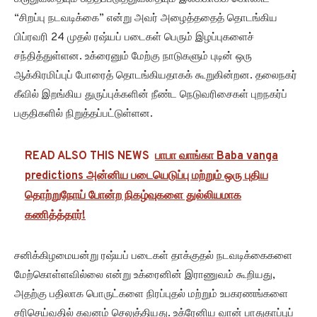
“சிறப்பு நடவடிக்கை” என்று அவர் அழைத்ததைத் தொடங்கிய
பிப்ரவரி 24 முதல் ரஷ்யப் படைகள் பெரும் இழப்புகளைச்
சந்தித்துள்ளன. உக்ரைனும் மேற்கு நாடுகளும் புடின் ஒரு
ஆக்கிரமிப்புப் போரைத் தொடங்கியதாகக் கூறுகின்றன. தலைநகர்
கீவில் இறங்கிய துருப்புக்களின் நீண்ட நெடுவரிசைகள் புறநகர்ப்
பகுதிகளில் நிறுத்தப்பட்டுள்ளன.
READ ALSO THIS NEWS
பாபா வாங்கா Baba vanga
predictions அன்னிய படையெடுப்பு மற்றும் ஒரு புதிய
தொற்றுநோய் போன்ற நிகழ்வுகளை துல்லியமாக
கணித்த்தார்!
சனிக்கிழமையன்று ரஷ்யப் படைகள் தாக்குதல் நடவடிக்கைகளை
மேற்கொள்ளவில்லை என்று உக்ரைனின் இராணுவம் கூறியது,
அதற்கு பதிலாக பொருட்களை நிரப்புதல் மற்றும் உபகரணங்களை
சரிசெய்வதில் கவனம் செலுத்தியது. உக்ரேனிய வான் பாதுகாப்புப்