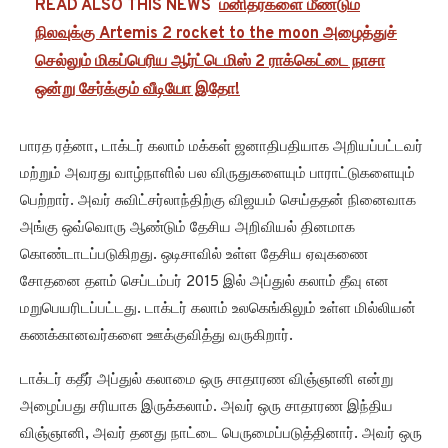
READ ALSO THIS NEWS
மனிதர்களை மீண்டும்
நிலவுக்கு Artemis 2 rocket to the moon அழைத்துச்
செல்லும் மிகப்பெரிய ஆர்ட்டெமிஸ் 2 ராக்கெட்டை நாசா
ஒன்று சேர்க்கும் வீடியோ இதோ!
பாரத ரத்னா, டாக்டர் கலாம் மக்கள் ஜனாதிபதியாக அறியப்பட்டவர்
மற்றும் அவரது வாழ்நாளில் பல விருதுகளையும் பாராட்டுகளையும்
பெற்றார். அவர் சுவிட்சர்லாந்திற்கு விஜயம் செய்ததன் நினைவாக
அங்கு ஒவ்வொரு ஆண்டும் தேசிய அறிவியல் தினமாக
கொண்டாடப்படுகிறது. ஒடிசாவில் உள்ள தேசிய ஏவுகணை
சோதனை தளம் செப்டம்பர் 2015 இல் அப்துல் கலாம் தீவு என
மறுபெயரிடப்பட்டது. டாக்டர் கலாம் உலகெங்கிலும் உள்ள மில்லியன்
கணக்கானவர்களை ஊக்குவித்து வருகிறார்.
டாக்டர் கதீர் அப்துல் கலாமை ஒரு சாதாரண விஞ்ஞானி என்று
அழைப்பது சரியாக இருக்கலாம். அவர் ஒரு சாதாரண இந்திய
விஞ்ஞானி, அவர் தனது நாட்டை பெருமைப்படுத்தினார். அவர் ஒரு