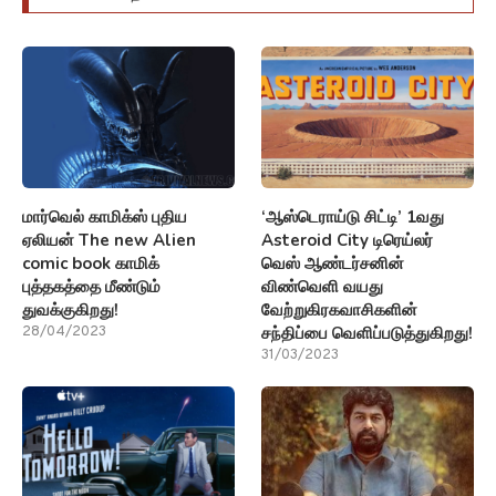
மார்வெல் காமிக்ஸ் புதிய
‘ஆஸ்டெராய்டு சிட்டி’ 1வது
ஏலியன் The new Alien
Asteroid City டிரெய்லர்
comic book காமிக்
வெஸ் ஆண்டர்சனின்
புத்தகத்தை மீண்டும்
விண்வெளி வயது
துவக்குகிறது!
வேற்றுகிரகவாசிகளின்
சந்திப்பை வெளிப்படுத்துகிறது!
28/04/2023
31/03/2023