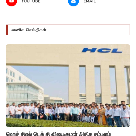
YOUTUBE
EMAIL
வணிக செய்திகள்
ஹெச் சிஎல் டெக் சி விஜயகுமார் அதிக சம்பளம்