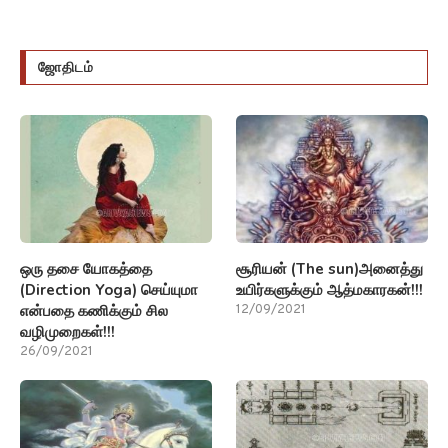
ஜோதிடம்
ஒரு தசை யோகத்தை
சூரியன் (The sun)அனைத்து
(Direction Yoga) செய்யுமா
உயிர்களுக்கும் ஆத்மகாரகன்!!!
என்பதை கணிக்கும் சில
12/09/2021
வழிமுறைகள்!!!
26/09/2021