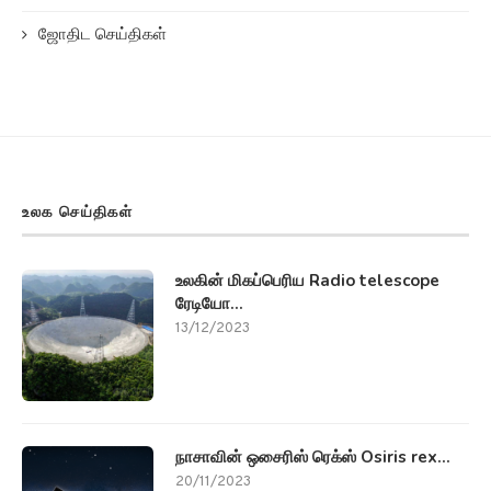
ஜோதிட செய்திகள்
உலக செய்திகள்
உலகின் மிகப்பெரிய Radio telescope
ரேடியோ...
13/12/2023
நாசாவின் ஒசைரிஸ் ரெக்ஸ் Osiris rex...
20/11/2023