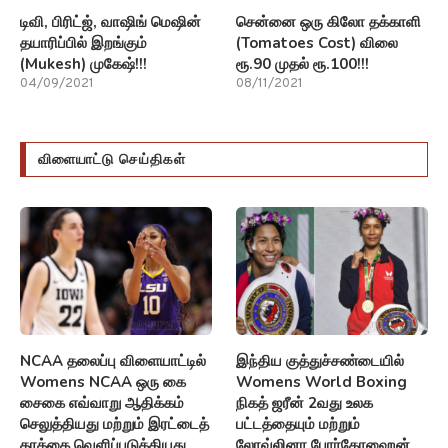
டிவி, பிரிட்ஜ், வாஷிங் மெஷின்
சென்னை ஒரு கிலோ தக்காளி
தயாரிப்பில் இறங்கும்
(Tomatoes Cost) விலை
(Mukesh) முகேஷ்!!!
ரூ.90 முதல் ரூ.100!!!
04/09/2021
08/11/2021
விளையாட்டு செய்திகள்
NCAA தலைப்பு விளையாட்டில்
இந்திய குத்துச்சண்டையில்
Womens NCAA ஒரு கை
Womens World Boxing
சைகை எவ்வாறு ஆதிக்கம்
நிகத் ஜரீன் 2வது உலக
செலுத்தியது மற்றும் இரட்டைத்
பட்டத்தையும் மற்றும்
தரத்தை வெளிப்படுத்தியது
லோவ்லினா போர்கோஹைன்