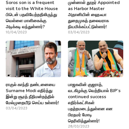
Soros son is a frequent
முன்னாள் தூதர் Appointed
visit to the White House
as Harbor Master
பிடென் பதவியேற்றதிலிருந்து
அதானியின் ஹைஃபா
வெள்ளை மாளிகைக்கு
துறைமுகத் தலைவராக
அடிக்கடி வந்துள்ளார்?
நியமிக்கப்பட்டுள்ளார்!
10/04/2023
03/04/2023
ராகுல் காந்தி தண்டனையை
பாஜகவின் குஜராத்,
Surname Modi எதிர்த்து
வடகிழக்கு வெற்றியால் BJP’s
இன்று சூரத் நீதிமன்றத்தில்
continued success
மேல்முறையீடு செய்ய உள்ளார்!
எதிர்க்கட்சிகள்
பதற்றமடைந்துள்ளன என
03/04/2023
பிரதமர் மோடி
தெரிவித்துள்ளார்!
28/03/2023