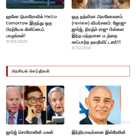
ஹலோ டுமாரோவில் Hello
ஒரு தத்விகா அவலோகனம்
tomorrow இருந்து ஒரு
(review) விமர்சனம்: ஜோஜு
பிரத்யேக கிளிப்பைப்
ஜார்ஜ், நிரஞ்ச் ராஜு பிள்ளை
பாருங்கள்!
இந்த மந்தமான படத்தை
காப்பாற்ற தவறிவிட்டனர்!!!
31/03/2023
31/12/2021
அரசியல் செய்திகள்
ஜார்ஜ் சொரோஸின் மகன்
இந்தியாவுக்கான இஸ்ரேலின்