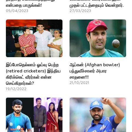
என்பதை பாருங்கள்!
முதல் பட்டத்தையும் வென்றார்.
05/04/2023
27/03/2023
இப்போதெல்லாம் ஓய்வு பெற்ற
ஆப்கன் (Afghan bowler)
(retired cricketers) இந்திய
பந்துவீச்சாளர் அபார
கிரிக்கெட் வீரர்கள் என்ன
சாதனை!!!
செய்கிறார்கள்?
21/10/2021
19/12/2022