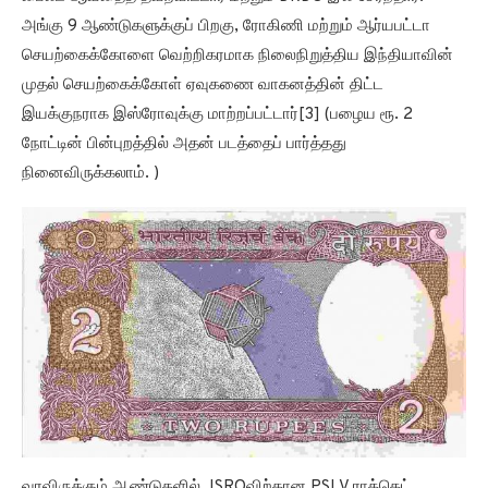
அங்கு 9 ஆண்டுகளுக்குப் பிறகு, ரோகிணி மற்றும் ஆர்யபட்டா
செயற்கைக்கோளை வெற்றிகரமாக நிலைநிறுத்திய இந்தியாவின்
முதல் செயற்கைக்கோள் ஏவுகணை வாகனத்தின் திட்ட
இயக்குநராக இஸ்ரோவுக்கு மாற்றப்பட்டார்[3] (பழைய ரூ. 2
நோட்டின் பின்புறத்தில் அதன் படத்தைப் பார்த்தது
நினைவிருக்கலாம். )
வரவிருக்கும் ஆண்டுகளில், ISROவிற்கான PSLV ராக்கெட்