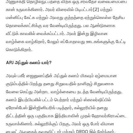
அணுசக்தி தொழில்நுட்பத்தை விற்க ஒரு சர்வதேச வலையமைப்பை
கான் உருவாக்கினார். அவர் விரைவில் பிடிபட்டார்[2] மற்றும்
மன்னிப்பு கேட்க மற்றும் அவரது குற்றத்தை ஏற்றுக்கொள்ள தேசிய
தொலைக்காட்சிக்கு வர வேண்டியிருந்தது. பல ஆண்டுகளாக
வீட்டுக் காவலில் வைக்கப்பட்டார். அவர் இன்று இழிவான
வாழ்க்கை வாழ்கிறார், மேலும் எப்போதாவது ஊடகங்களுக்கு பேட்டி
கொடுக்கிறார்.
APJ அப்துல் கலாம் யார்?
அவுல் பகீர் ஜைனுலாப்தீன் அப்துல் கலாம் மிகவும் ஏழ்மையான
குடும்பத்தில் பிறந்து தனது சிறுவயதில் நாளிதழ் சிறுவனாக
வேலை செய்து அன்றாட வாழ்க்கையை நடத்த வேண்டியிருந்தது.
கலாம் இயற்பியலில் பட்டம் பெற்றார் மற்றும் ஸ்காலர்ஷிப்பில்
ஏரோஸ்பேஸ் இன்ஜினியரிங் படித்தார், கல்லூரியில் தனது
திட்டத்தின் ஒரு பகுதியாக இந்தியாவின் முதல் ஹோவர்கிராஃப்டை
உருவாக்கினார். கல்லூரிக்குப் பிறகு, அவர் ஒரு போர் விமான
பைலட் ஆவதைத் தவறவிட்டார் மற்றும் DRDO இல் சேர்ந்தார்.