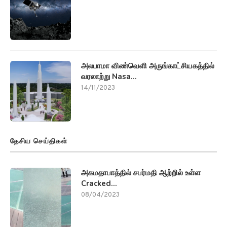
அலபாமா விண்வெளி அருங்காட்சியகத்தில்
வரலாற்று Nasa...
14/11/2023
தேசிய செய்திகள்
அகமதாபாத்தில் சபர்மதி ஆற்றில் உள்ள
Cracked...
08/04/2023