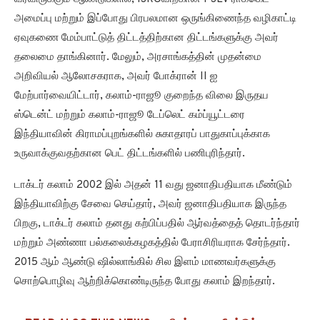
அமைப்பு மற்றும் இப்போது பிரபலமான ஒருங்கிணைந்த வழிகாட்டி
ஏவுகணை மேம்பாட்டுத் திட்டத்திற்கான திட்டங்களுக்கு அவர்
தலைமை தாங்கினார். மேலும், அரசாங்கத்தின் முதன்மை
அறிவியல் ஆலோசகராக, அவர் போக்ரான் II ஐ
மேற்பார்வையிட்டார், கலாம்-ராஜூ குறைந்த விலை இருதய
ஸ்டென்ட் மற்றும் கலாம்-ராஜூ டேப்லெட் கம்ப்யூட்டரை
இந்தியாவின் கிராமப்புறங்களில் சுகாதாரப் பாதுகாப்புக்காக
உருவாக்குவதற்கான பெட் திட்டங்களில் பணிபுரிந்தார்.
டாக்டர் கலாம் 2002 இல் அதன் 11 வது ஜனாதிபதியாக மீண்டும்
இந்தியாவிற்கு சேவை செய்தார், அவர் ஜனாதிபதியாக இருந்த
பிறகு, டாக்டர் கலாம் தனது கற்பிப்பதில் ஆர்வத்தைத் தொடர்ந்தார்
மற்றும் அண்ணா பல்கலைக்கழகத்தில் பேராசிரியராக சேர்ந்தார்.
2015 ஆம் ஆண்டு ஷில்லாங்கில் சில இளம் மாணவர்களுக்கு
சொற்பொழிவு ஆற்றிக்கொண்டிருந்த போது கலாம் இறந்தார்.