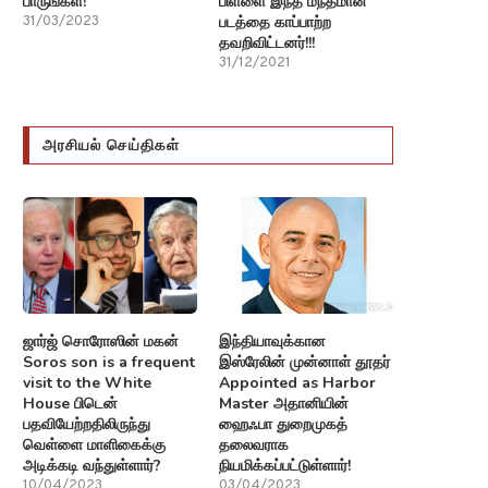
பாருங்கள்!
பிள்ளை இந்த மந்தமான
படத்தை காப்பாற்ற
31/03/2023
தவறிவிட்டனர்!!!
31/12/2021
அரசியல் செய்திகள்
ஜார்ஜ் சொரோஸின் மகன்
இந்தியாவுக்கான
Soros son is a frequent
இஸ்ரேலின் முன்னாள் தூதர்
visit to the White
Appointed as Harbor
House பிடென்
Master அதானியின்
பதவியேற்றதிலிருந்து
ஹைஃபா துறைமுகத்
வெள்ளை மாளிகைக்கு
தலைவராக
அடிக்கடி வந்துள்ளார்?
நியமிக்கப்பட்டுள்ளார்!
10/04/2023
03/04/2023