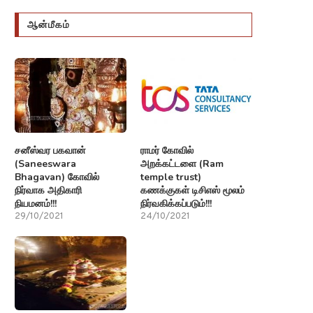
ஆன்மீகம்
சனீஸ்வர பகவான்
ராமர் கோவில்
(Saneeswara
அறக்கட்டளை (Ram
Bhagavan) கோவில்
temple trust)
நிர்வாக அதிகாரி
கணக்குகள் டிசிஎஸ் மூலம்
நியமனம்!!!
நிர்வகிக்கப்படும்!!!
29/10/2021
24/10/2021