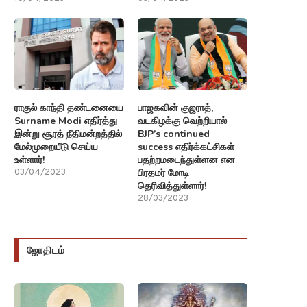
ராகுல் காந்தி தண்டனையை
பாஜகவின் குஜராத்,
Surname Modi எதிர்த்து
வடகிழக்கு வெற்றியால்
இன்று சூரத் நீதிமன்றத்தில்
BJP’s continued
மேல்முறையீடு செய்ய
success எதிர்க்கட்சிகள்
உள்ளார்!
பதற்றமடைந்துள்ளன என
பிரதமர் மோடி
03/04/2023
தெரிவித்துள்ளார்!
28/03/2023
ஜோதிடம்