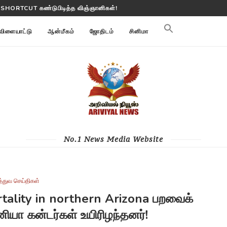
 பூமி மாற்றங்களை கண்காணிக்கிறது
விளையாட்டு
ஆன்மீகம்
ஜோதிடம்
சினிமா
No.1 News Media Website
த்துவ செய்திகள்
tality in northern Arizona பறவைக்
னியா கன்டர்கள் உயிரிழந்தனர்!