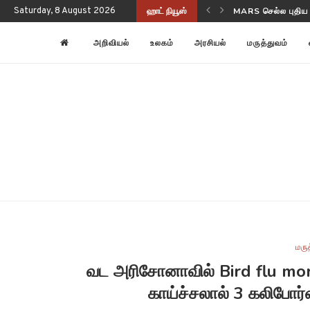
Saturday, 8 August 2026
ஹாட் நியூஸ்
NASA-ISRO NISAR
அறிவியல்
உலகம்
அரசியல்
மருத்துவம்
மரு
வட அரிசோனாவில் Bird flu mor
காய்ச்சலால் 3 கலிபோர்