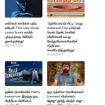
மார்வெல் காமிக்ஸ் புதிய
‘ஆஸ்டெராய்டு சிட்டி’ 1வது
ஏலியன் The new Alien
Asteroid City டிரெய்லர்
comic book காமிக்
வெஸ் ஆண்டர்சனின்
புத்தகத்தை மீண்டும்
விண்வெளி வயது
துவக்குகிறது!
வேற்றுகிரகவாசிகளின்
சந்திப்பை
28/04/2023
வெளிப்படுத்துகிறது!
31/03/2023
ஹலோ டுமாரோவில் Hello
ஒரு தத்விகா அவலோகனம்
tomorrow இருந்து ஒரு
(review) விமர்சனம்:
பிரத்யேக கிளிப்பைப்
ஜோஜு ஜார்ஜ், நிரஞ்ச் ராஜு