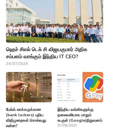
ஹெச் சிஎல் டெக் சி விஜயகுமார் அதிக
சம்பளம் வாங்கும் இந்திய IT CEO?
24/07/2024
பேங்க் லாக்கருக்கான
இந்திய வங்கிகளுக்கு
(bank lockers) புதிய
தலைவலியாக மாறும்
விதிமுறைகள் சொல்வது
கூகுள் (Google)நிறுவனம்
என்ன?
31/08/2021