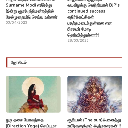
Surname Modi எதிர்த்து
வடகிழக்கு வெற்றியால் BJP’s
இன்று சூரத் நீதிமன்றத்தில்
continued success
மேல்முறையீடு செய்ய உள்ளார்!
எதிர்க்கட்சிகள்
பதற்றமடைந்துள்ளன என
03/04/2023
பிரதமர் மோடி
தெரிவித்துள்ளார்!
28/03/2023
ஜோதிடம்
ஒரு தசை யோகத்தை
சூரியன் (The sun)அனைத்து
(Direction Yoga) செய்யுமா
உயிர்களுக்கும் ஆத்மகாரகன்!!!