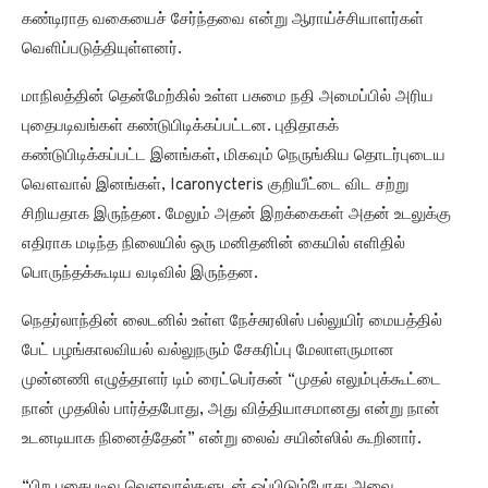
கண்டிராத வகையைச் சேர்ந்தவை என்று ஆராய்ச்சியாளர்கள்
வெளிப்படுத்தியுள்ளனர்.
மாநிலத்தின் தென்மேற்கில் உள்ள பசுமை நதி அமைப்பில் அரிய
புதைபடிவங்கள் கண்டுபிடிக்கப்பட்டன. புதிதாகக்
கண்டுபிடிக்கப்பட்ட இனங்கள், மிகவும் நெருங்கிய தொடர்புடைய
வௌவால் இனங்கள், Icaronycteris குறியீட்டை விட சற்று
சிறியதாக இருந்தன. மேலும் அதன் இறக்கைகள் அதன் உடலுக்கு
எதிராக மடிந்த நிலையில் ஒரு மனிதனின் கையில் எளிதில்
பொருந்தக்கூடிய வடிவில் இருந்தன.
நெதர்லாந்தின் லைடனில் உள்ள நேச்சுரலிஸ் பல்லுயிர் மையத்தில்
பேட் பழங்காலவியல் வல்லுநரும் சேகரிப்பு மேலாளருமான
முன்னணி எழுத்தாளர் டிம் ரைட்பெர்கன் “முதல் எலும்புக்கூட்டை
நான் முதலில் பார்த்தபோது, ​​அது வித்தியாசமானது என்று நான்
உடனடியாக நினைத்தேன்” என்று லைவ் சயின்ஸில் கூறினார்.
“பிற புதைபடிவ வெளவால்களுடன் ஒப்பிடும்போது அவை