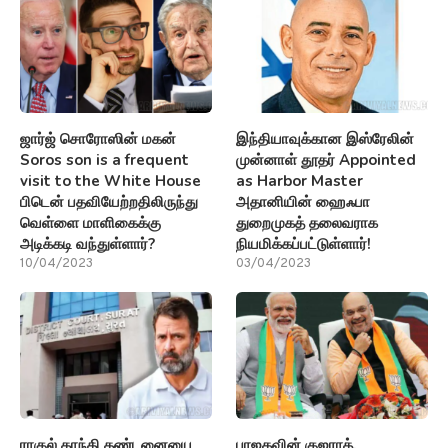
ஜார்ஜ் சொரோஸின் மகன்
இந்தியாவுக்கான இஸ்ரேலின்
Soros son is a frequent
முன்னாள் தூதர் Appointed
visit to the White House
as Harbor Master
பிடென் பதவியேற்றதிலிருந்து
அதானியின் ஹைஃபா
வெள்ளை மாளிகைக்கு
துறைமுகத் தலைவராக
அடிக்கடி வந்துள்ளார்?
நியமிக்கப்பட்டுள்ளார்!
10/04/2023
03/04/2023
ராகுல் காந்தி தண்டனையை
பாஜகவின் குஜராத்,