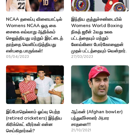
NCAA தலைப்பு விளையாட்டில்
இந்திய குத்துச்சண்டையில்
Womens NCAA ஒரு கை
Womens World Boxing
சைகை எவ்வாறு ஆதிக்கம்
நிகத் ஜரீன் 2வது உலக
செலுத்தியது மற்றும் இரட்டைத்
பட்டத்தையும் மற்றும்
தரத்தை வெளிப்படுத்தியது
லோவ்லினா போர்கோஹைன்
என்பதை பாருங்கள்!
முதல் பட்டத்தையும் வென்றார்.
05/04/2023
27/03/2023
இப்போதெல்லாம் ஓய்வு பெற்ற
ஆப்கன் (Afghan bowler)
(retired cricketers) இந்திய
பந்துவீச்சாளர் அபார
கிரிக்கெட் வீரர்கள் என்ன
சாதனை!!!
செய்கிறார்கள்?
21/10/2021