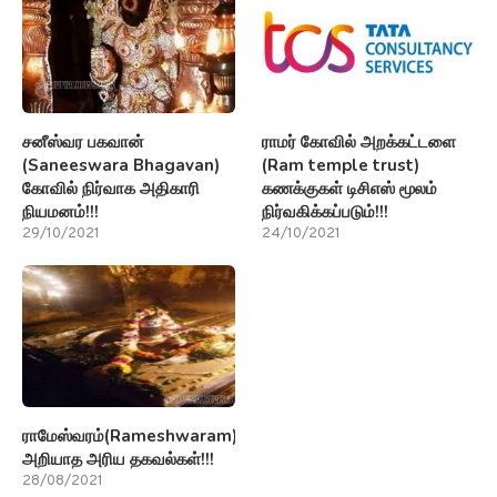
சனீஸ்வர பகவான்
ராமர் கோவில் அறக்கட்டளை
(Saneeswara Bhagavan)
(Ram temple trust)
கோவில் நிர்வாக அதிகாரி
கணக்குகள் டிசிஎஸ் மூலம்
நியமனம்!!!
நிர்வகிக்கப்படும்!!!
29/10/2021
24/10/2021
ராமேஸ்வரம்(Rameshwaram)பற்றி
அறியாத அரிய தகவல்கள்!!!
28/08/2021