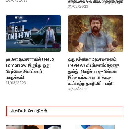
சந்திப்பை வெளிப்படுத்துகிறது!
28/04/2023
31/03/2023
ஹலோ டுமாரோவில் Hello
ஒரு தத்விகா அவலோகனம்
tomorrow இருந்து ஒரு
(review) விமர்சனம்: ஜோஜு
பிரத்யேக கிளிப்பைப்
ஜார்ஜ், நிரஞ்ச் ராஜு பிள்ளை
பாருங்கள்!
இந்த மந்தமான படத்தை
காப்பாற்ற தவறிவிட்டனர்!!!
31/03/2023
31/12/2021
அரசியல் செய்திகள்