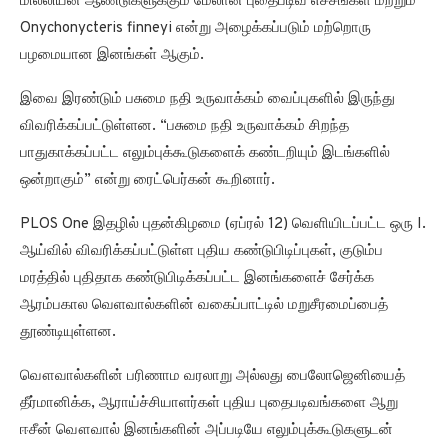
மில்லியன் ஆண்டுகளுக்கும் மேலான புதைபடிவ எச்சங்கள் மற்றும்
Onychonycteris finneyi என்று அழைக்கப்படும் மற்றொரு
பழமையான இனங்கள் ஆகும்.
இவை இரண்டும் பசுமை நதி உருவாக்கம் வைப்புகளில் இருந்து
விவரிக்கப்பட்டுள்ளன. “பசுமை நதி உருவாக்கம் சிறந்த
பாதுகாக்கப்பட்ட எலும்புக்கூடுகளைக் கண்டறியும் இடங்களில்
ஒன்றாகும்” என்று ரைட்பெர்கன் கூறினார்.
PLOS One இதழில் புதன்கிழமை (ஏப்ரல் 12) வெளியிடப்பட்ட ஒரு I.
ஆய்வில் விவரிக்கப்பட்டுள்ள புதிய கண்டுபிடிப்புகள், குடும்ப
மரத்தில் புதிதாக கண்டுபிடிக்கப்பட்ட இனங்களைச் சேர்க்க
ஆரம்பகால வெளவால்களின் வகைப்பாட்டில் மறுசீரமைப்பைத்
தூண்டியுள்ளன.
வௌவால்களின் பரிணாம வரலாறு அல்லது பைலோஜெனியைத்
தீர்மானிக்க, ஆராய்ச்சியாளர்கள் புதிய புதைபடிவங்களை ஆறு
ஈசீன் வௌவால் இனங்களின் அப்படியே எலும்புக்கூடுகளுடன்