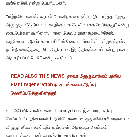
கன்னெல்லி என்று பெயரிட்டனர்.
“மற்ற வெளவால்களுடன் அளவீடுகளை ஒப்பிட்டுப் பார்த்த பிறகு,
அது ஒரு வித்தியாசமான இனமாக தெளிவாகத் தெரிந்தது” என்று
ரைட்பெர்கன் கூறினார். “நான் மிகவும் உற்சாகமடைந்தேன்,
ஒருவேளை ஆரம்பகால ஈசீனின் வௌவால்களின் பன்முகத்தன்மை
நாம் நினைத்ததை விட அதிகமாக இருந்திருக்கலாம் என்று நான்
ஆச்சரியப்பட்டேன்” என்று கூறினார்.
READ ALSO THIS NEWS
தாவர மீளுருவாக்கம் பற்றிய
Plant regeneration ரகசியங்களை ஆய்வு
வெளிப்படுத்துகின்றது!
வட அமெரிக்காவில் உள்ள Icaronycteris இன் மற்ற பதிவு
செய்யப்பட்ட இனங்கள் I. இன்டெக்ஸுடன் ஒரு சகோதரி உறவையும்
விஞ்ஞானிகள் கண்டறிந்துள்ளனர், அதாவது அவர்கள்
ஒருவருக்கொருவர் நெருங்கிய உறவினர்கள்.