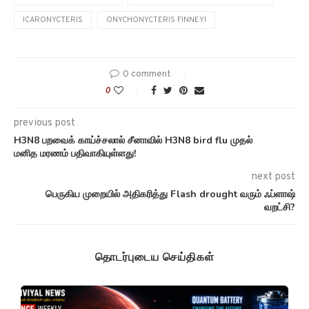
ICARONYCTERIS
ONYCHONYCTERIS FINNEYI
0 comment
0
previous post
H3N8 பறவைக் காய்ச்சலால் சீனாவில் H3N8 bird flu முதல்
மனித மரணம் பதிவாகியுள்ளது!
next post
பெருகிய முறையில் அதிகரித்து Flash drought வரும் ஃப்ளாஷ்
வறட்சி?
தொடர்புடைய செய்திகள்