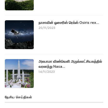
நாசாவின் ஒசைரிஸ் ரெக்ஸ் Osiris rex...
20/11/2023
அலபாமா விண்வெளி அருங்காட்சியகத்தில்
வரலாற்று Nasa...
14/11/2023
தேசிய செய்திகள்