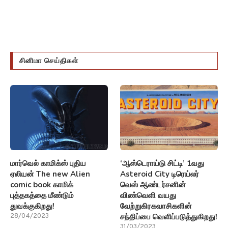
சினிமா செய்திகள்
மார்வெல் காமிக்ஸ் புதிய
‘ஆஸ்டெராய்டு சிட்டி’ 1வது
ஏலியன் The new Alien
Asteroid City டிரெய்லர்
comic book காமிக்
வெஸ் ஆண்டர்சனின்
புத்தகத்தை மீண்டும்
விண்வெளி வயது
துவக்குகிறது!
வேற்றுகிரகவாசிகளின்
சந்திப்பை வெளிப்படுத்துகிறது!
28/04/2023
31/03/2023