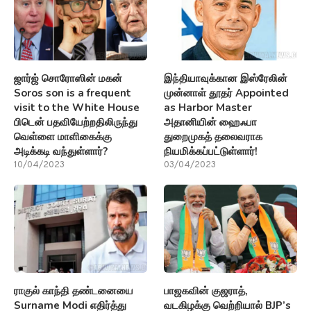
ஜார்ஜ் சொரோஸின் மகன்
இந்தியாவுக்கான இஸ்ரேலின்
Soros son is a frequent
முன்னாள் தூதர் Appointed
visit to the White House
as Harbor Master
பிடென் பதவியேற்றதிலிருந்து
அதானியின் ஹைஃபா
வெள்ளை மாளிகைக்கு
துறைமுகத் தலைவராக
அடிக்கடி வந்துள்ளார்?
நியமிக்கப்பட்டுள்ளார்!
10/04/2023
03/04/2023
ராகுல் காந்தி தண்டனையை
பாஜகவின் குஜராத்,
Surname Modi எதிர்த்து
வடகிழக்கு வெற்றியால் BJP’s