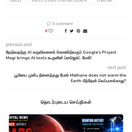
SPACEX
SPACEX SCRAPS STARSHIP LAUNCH
STARLINK
0 comment
0
previous post
தேடுவதற்கு AI கருவிகளைக் கொண்டுவரும் Google’s Project
Magi brings AI tools கூகுளின் ப்ராஜெக்ட் மேகி!
next post
பூமியை முன்பு நினைத்தது போல் Methane does not warm the
Earth மீத்தேன் வெப்பமாக்காது?
தொடர்புடைய செய்திகள்