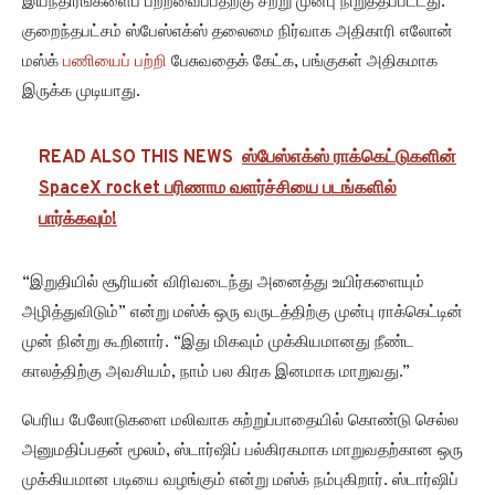
இயந்திரங்களைப் பற்றவைப்பதற்கு சற்று முன்பு நிறுத்தப்பட்டது.
குறைந்தபட்சம் ஸ்பேஸ்எக்ஸ் தலைமை நிர்வாக அதிகாரி எலோன்
மஸ்க்
பணியைப் பற்றி
பேசுவதைக் கேட்க, பங்குகள் அதிகமாக
இருக்க முடியாது.
READ ALSO THIS NEWS
ஸ்பேஸ்எக்ஸ் ராக்கெட்டுகளின்
SpaceX rocket பரிணாம வளர்ச்சியை படங்களில்
பார்க்கவும்!
“இறுதியில் சூரியன் விரிவடைந்து அனைத்து உயிர்களையும்
அழித்துவிடும்” என்று மஸ்க் ஒரு வருடத்திற்கு முன்பு ராக்கெட்டின்
முன் நின்று கூறினார். “இது மிகவும் முக்கியமானது நீண்ட
காலத்திற்கு அவசியம், நாம் பல கிரக இனமாக மாறுவது.”
பெரிய பேலோடுகளை மலிவாக சுற்றுப்பாதையில் கொண்டு செல்ல
அனுமதிப்பதன் மூலம், ஸ்டார்ஷிப் பல்கிரகமாக மாறுவதற்கான ஒரு
முக்கியமான படியை வழங்கும் என்று மஸ்க் நம்புகிறார். ஸ்டார்ஷிப்