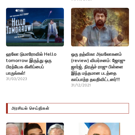
ஹலோ டுமாரோவில் Hello
ஒரு தத்விகா அவலோகனம்
tomorrow இருந்து ஒரு
(review) விமர்சனம்: ஜோஜு
பிரத்யேக கிளிப்பைப்
ஜார்ஜ், நிரஞ்ச் ராஜு பிள்ளை
பாருங்கள்!
இந்த மந்தமான படத்தை
காப்பாற்ற தவறிவிட்டனர்!!!
31/03/2023
31/12/2021
அரசியல் செய்திகள்