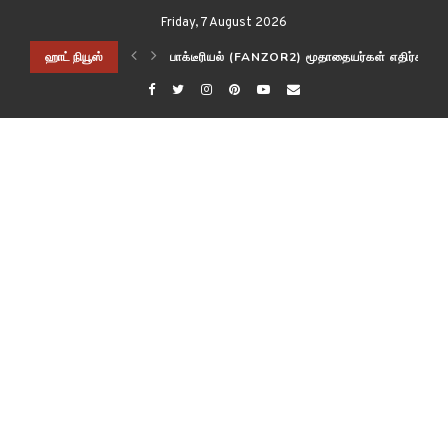
Friday, 7 August 2026
 எதிர்கால மரபணு பொறியியல் முயற்சிகளுக்கு இதை ஒரு பயனுள்ள கருவியாக மாற்றல
ஹாட் நியூஸ்
ஹெச் சிஎல் டெக் சி விஜயகுமார் அதிக சம்பளம் வா