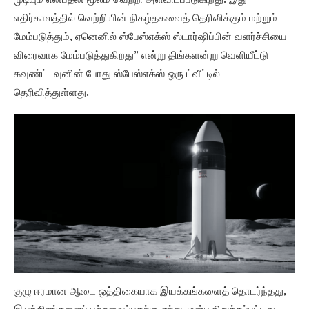
முடியும் என்பதன் மூலம் வெற்றி அளவிடப்படுகிறது. இது
எதிர்காலத்தில் வெற்றியின் நிகழ்தகவைத் தெரிவிக்கும் மற்றும்
மேம்படுத்தும், ஏனெனில் ஸ்பேஸ்எக்ஸ் ஸ்டார்ஷிப்பின் வளர்ச்சியை
விரைவாக மேம்படுத்துகிறது” என்று திங்களன்று வெளியீட்டு
கவுண்ட்டவுனின் போது ஸ்பேஸ்எக்ஸ் ஒரு ட்வீட்டில்
தெரிவித்துள்ளது.
குழு ஈரமான ஆடை ஒத்திகையாக இயக்கங்களைத் தொடர்ந்தது,