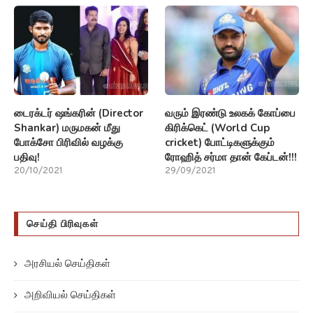
டைரக்டர் ஷங்கரின் (Director
வரும் இரண்டு உலகக் கோப்பை
Shankar) மருமகன் மீது
கிரிக்கெட் (World Cup
போக்சோ பிரிவில் வழக்கு
cricket) போட்டிகளுக்கும்
பதிவு!
ரோஹித் சர்மா தான் கேப்டன்!!!
20/10/2021
29/09/2021
செய்தி பிரிவுகள்
அரசியல் செய்திகள்
அறிவியல் செய்திகள்