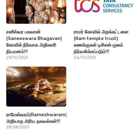
சனீஸ்வர பகவான்
ராமர் கோவில் அறக்கட்டளை
(Saneeswara Bhagavan)
(Ram temple trust)
கோவில் நிர்வாக அதிகாரி
கணக்குகள் டிசிஎஸ் மூலம்
நியமனம்!!!
நிர்வகிக்கப்படும்!!!
29/10/2021
24/10/2021
ராமேஸ்வரம்(Rameshwaram)பற்றி
அறியாத அரிய தகவல்கள்!!!
28/08/2021