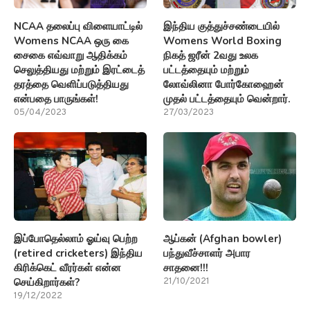
NCAA தலைப்பு விளையாட்டில்
இந்திய குத்துச்சண்டையில்
Womens NCAA ஒரு கை
Womens World Boxing
சைகை எவ்வாறு ஆதிக்கம்
நிகத் ஜரீன் 2வது உலக
செலுத்தியது மற்றும் இரட்டைத்
பட்டத்தையும் மற்றும்
தரத்தை வெளிப்படுத்தியது
லோவ்லினா போர்கோஹைன்
என்பதை பாருங்கள்!
முதல் பட்டத்தையும் வென்றார்.
05/04/2023
27/03/2023
இப்போதெல்லாம் ஓய்வு பெற்ற
ஆப்கன் (Afghan bowler)
(retired cricketers) இந்திய
பந்துவீச்சாளர் அபார
கிரிக்கெட் வீரர்கள் என்ன
சாதனை!!!
செய்கிறார்கள்?
21/10/2021
19/12/2022