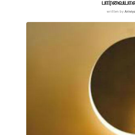
பார்வையாளர
written by
Ariviy