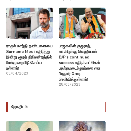
ராகுல் காந்தி தண்டனையை
பாஜகவின் குஜராத்,
Surname Modi எதிர்த்து
வடகிழக்கு வெற்றியால்
இன்று சூரத் நீதிமன்றத்தில்
BJP’s continued
மேல்முறையீடு செய்ய
success எதிர்க்கட்சிகள்
உள்ளார்!
பதற்றமடைந்துள்ளன என
பிரதமர் மோடி
03/04/2023
தெரிவித்துள்ளார்!
28/03/2023
ஜோதிடம்