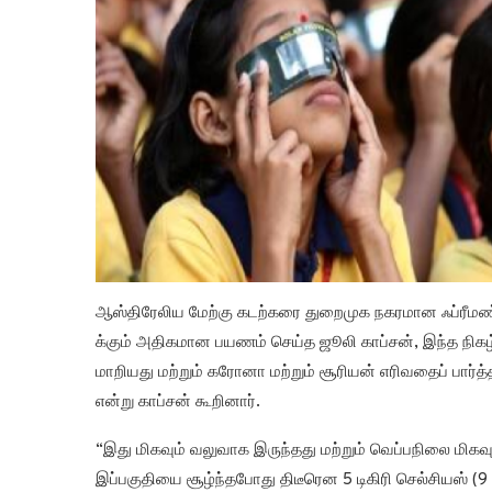
ஆஸ்திரேலிய மேற்கு கடற்கரை துறைமுக நகரமான ஃப்ரீமண்டி
க்கும் அதிகமான பயணம் செய்த ஜூலி காப்சன், இந்த நிகழ்வ
மாறியது மற்றும் கரோனா மற்றும் சூரியன் எரிவதைப் பார்த
என்று காப்சன் கூறினார்.
“இது மிகவும் வலுவாக இருந்தது மற்றும் வெப்பநிலை மிகவும
இப்பகுதியை சூழ்ந்தபோது திடீரென 5 டிகிரி செல்சியஸ் (9 டி