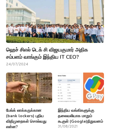
ஹெச் சிஎல் டெக் சி விஜயகுமார் அதிக
சம்பளம் வாங்கும் இந்திய IT CEO?
24/07/2024
பேங்க் லாக்கருக்கான
இந்திய வங்கிகளுக்கு
(bank lockers) புதிய
தலைவலியாக மாறும்
விதிமுறைகள் சொல்வது
கூகுள் (Google)நிறுவனம்
என்ன?
31/08/2021