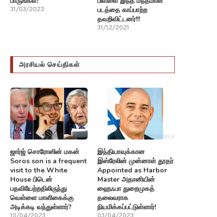
பாருங்கள்!
பிள்ளை இந்த மந்தமான
படத்தை காப்பாற்ற
31/03/2023
தவறிவிட்டனர்!!!
31/12/2021
அரசியல் செய்திகள்
ஜார்ஜ் சொரோஸின் மகன்
இந்தியாவுக்கான
Soros son is a frequent
இஸ்ரேலின் முன்னாள் தூதர்
visit to the White
Appointed as Harbor
House பிடென்
Master அதானியின்
பதவியேற்றதிலிருந்து
ஹைஃபா துறைமுகத்
வெள்ளை மாளிகைக்கு
தலைவராக
அடிக்கடி வந்துள்ளார்?
நியமிக்கப்பட்டுள்ளார்!
10/04/2023
03/04/2023