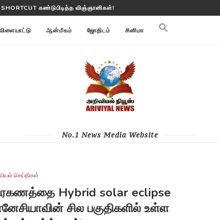
 பூமி மாற்றங்களை கண்காணிக்கிறது
விளையாட்டு
ஆன்மீகம்
ஜோதிடம்
சினிமா
No.1 News Media Website
வியல் செய்திகள்
கிரகணத்தை Hybrid solar eclipse
ோனேசியாவின் சில பகுதிகளில் உள்ள