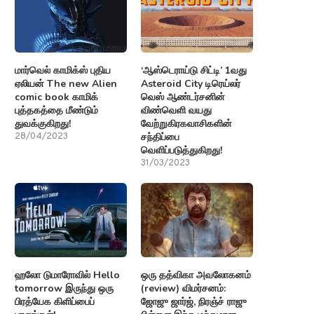
மார்வெல் காமிக்ஸ் புதிய
‘ஆஸ்டெராய்டு சிட்டி’ 1வது
ஏலியன் The new Alien
Asteroid City டிரெய்லர்
comic book காமிக்
வெஸ் ஆண்டர்சனின்
புத்தகத்தை மீண்டும்
விண்வெளி வயது
துவக்குகிறது!
வேற்றுகிரகவாசிகளின்
சந்திப்பை
28/04/2023
வெளிப்படுத்துகிறது!
31/03/2023
ஹலோ டுமாரோவில் Hello
ஒரு தத்விகா அவலோகனம்
tomorrow இருந்து ஒரு
(review) விமர்சனம்:
பிரத்யேக கிளிப்பைப்
ஜோஜு ஜார்ஜ், நிரஞ்ச் ராஜு