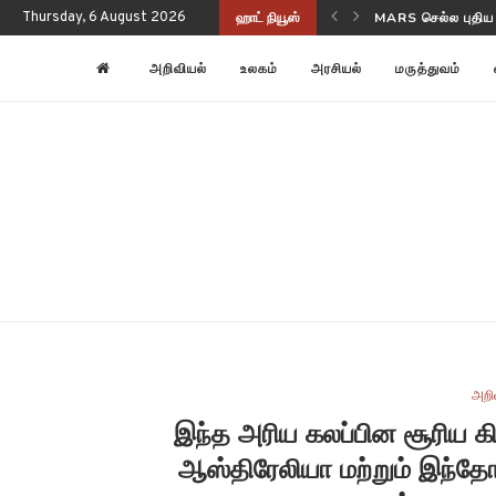
Thursday, 6 August 2026
ஹாட் நியூஸ்
NASA-ISRO NISAR
அறிவியல்
உலகம்
அரசியல்
மருத்துவம்
அறி
இந்த அரிய கலப்பின சூரிய 
ஆஸ்திரேலியா மற்றும் இந்த