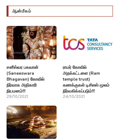
ஆன்மீகம்
சனீஸ்வர பகவான்
ராமர் கோவில்
(Saneeswara
அறக்கட்டளை (Ram
Bhagavan) கோவில்
temple trust)
நிர்வாக அதிகாரி
கணக்குகள் டிசிஎஸ் மூலம்
நியமனம்!!!
நிர்வகிக்கப்படும்!!!
29/10/2021
24/10/2021