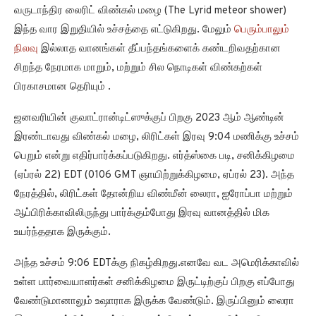
வருடாந்திர லைரிட் விண்கல் மழை (The Lyrid meteor shower)
இந்த வார இறுதியில் உச்சத்தை எட்டுகிறது. மேலும்
பெரும்பாலும்
நிலவு
இல்லாத வானங்கள் தீப்பந்தங்களைக் கண்டறிவதற்கான
சிறந்த நேரமாக மாறும், மற்றும் சில நொடிகள் விண்கற்கள்
பிரகாசமான தெரியும் .
ஜனவரியின் குவாட்ரான்டிட்ஸுக்குப் பிறகு 2023 ஆம் ஆண்டின்
இரண்டாவது விண்கல் மழை, லிரிட்கள் இரவு 9:04 மணிக்கு உச்சம்
பெறும் என்று எதிர்பார்க்கப்படுகிறது. எர்த்ஸ்கை படி, சனிக்கிழமை
(ஏப்ரல் 22) EDT (0106 GMT ஞாயிற்றுக்கிழமை, ஏப்ரல் 23). அந்த
நேரத்தில், லிரிட்கள் தோன்றிய விண்மீன் லைரா, ஐரோப்பா மற்றும்
ஆப்பிரிக்காவிலிருந்து பார்க்கும்போது இரவு வானத்தில் மிக
உயர்ந்ததாக இருக்கும்.
அந்த உச்சம் 9:06 EDTக்கு நிகழ்கிறது.எனவே வட அமெரிக்காவில்
உள்ள பார்வையாளர்கள் சனிக்கிழமை இருட்டிற்குப் பிறகு எப்போது
வேண்டுமானாலும் உஷாராக இருக்க வேண்டும். இருப்பினும் லைரா