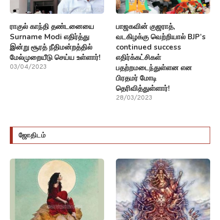
ராகுல் காந்தி தண்டனையை
பாஜகவின் குஜராத்,
Surname Modi எதிர்த்து
வடகிழக்கு வெற்றியால் BJP’s
இன்று சூரத் நீதிமன்றத்தில்
continued success
மேல்முறையீடு செய்ய உள்ளார்!
எதிர்க்கட்சிகள்
பதற்றமடைந்துள்ளன என
03/04/2023
பிரதமர் மோடி
தெரிவித்துள்ளார்!
28/03/2023
ஜோதிடம்