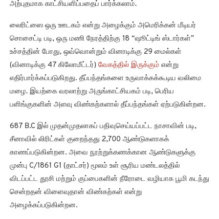
அற்புதமாக காட்சியளிப்பதைப் பார்க்கலாம்.
லைரிட்ஸை ஒரு ஊடகம் என்று அழைக்கும் அமெரிக்கன் மீடியர்
சொசைட்டி படி, ஒரு மணி நேரத்திற்கு 18 “ஷூட்டிங் ஸ்டார்கள்”
உச்சத்தின் போது, ஒவ்வொன்றும் வினாடிக்கு 29 மைல்கள்
(வினாடிக்கு 47 கிலோமீட்டர்)
வேகத்தில் இருக்கும்
என்று
எதிர்பார்க்கப்படுகிறது. தீப்பந்தங்களை உருவாக்கக்கூடிய வலிமை
மழை. இயற்கை வரலாற்று அருங்காட்சியகம் படி, பெரிய
பளிங்குகளின் அளவு விண்கற்களால் தீப்பந்தங்கள் ஏற்படுகின்றன.
687 B.C இல் முதன்முதலாகப் பதிவுசெய்யப்பட்ட நாசாவின் படி,
சீனாவில் லிரிட்கள் குறைந்தது 2,700 ஆண்டுகளாகக்
காணப்படுகின்றன. அவை நூற்றுக்கணக்கான ஆண்டுகளுக்கு
முன்பு C/1861 G1 (தாட்சர்) மூலம் உள் சூரிய மண்டலத்தில்
விடப்பட்ட தூசி மற்றும் குப்பைகளின் நீரோடை வழியாக பூமி கடந்து
சென்றதன் விளைவுதான் விண்கற்கள் என்று
அழைக்கப்படுகின்றன.