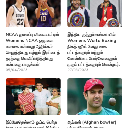
NCAA தலைப்பு விளையாட்டில்
இந்திய குத்துச்சண்டையில்
Womens NCAA ஒரு கை
Womens World Boxing
சைகை எவ்வாறு ஆதிக்கம்
நிகத் ஜரீன் 2வது உலக
செலுத்தியது மற்றும் இரட்டைத்
பட்டத்தையும் மற்றும்
தரத்தை வெளிப்படுத்தியது
லோவ்லினா போர்கோஹைன்
என்பதை பாருங்கள்!
முதல் பட்டத்தையும் வென்றார்.
05/04/2023
27/03/2023
இப்போதெல்லாம் ஓய்வு பெற்ற
ஆப்கன் (Afghan bowler)