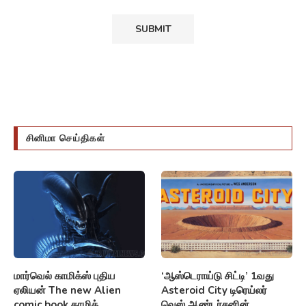
சினிமா செய்திகள்
மார்வெல் காமிக்ஸ் புதிய
‘ஆஸ்டெராய்டு சிட்டி’ 1வது
ஏலியன் The new Alien
Asteroid City டிரெய்லர்
comic book காமிக்
வெஸ் ஆண்டர்சனின்