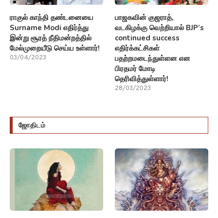
ராகுல் காந்தி தண்டனையை
பாஜகவின் குஜராத்,
Surname Modi எதிர்த்து
வடகிழக்கு வெற்றியால் BJP’s
இன்று சூரத் நீதிமன்றத்தில்
continued success
மேல்முறையீடு செய்ய உள்ளார்!
எதிர்க்கட்சிகள்
பதற்றமடைந்துள்ளன என
03/04/2023
பிரதமர் மோடி
தெரிவித்துள்ளார்!
28/03/2023
ஜோதிடம்