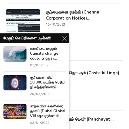
குப்பைகளை தூக்கி (Chennai
Corporation Notice)...
16/10/2021
மேலும் செய்திகளை படிக்க!!!
காலநிலை மாற்றம்
Climate change
மாவட்ட செய்திகள்
could trigger...
03/06/2023
தமிழகத்தில் தொடரும் (Caste killings)
சூரியனை விட
சாதி...
10,000 மடங்கு பெரிய
09/11/2021
நட்சத்திரங்களால்...
20/03/2023
பாதகமான வானிலை;
துபாய் (Dubai Global
Village)குளோபல்...
22 வயது இளம் பெண் (Panchayat...
02/01/2022
20/10/2021