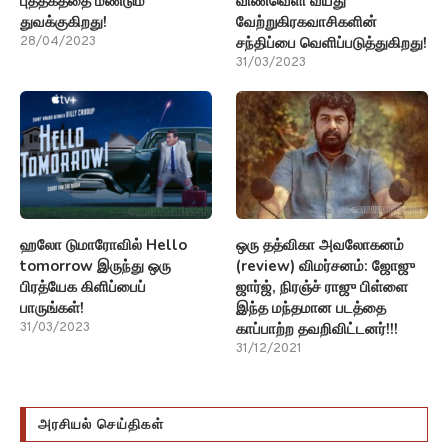
புத்தகத்தை மீண்டும்
விண்வெளி வயது
துவக்குகிறது!
வேற்றுகிரகவாசிகளின்
சந்திப்பை வெளிப்படுத்துகிறது!
28/04/2023
31/03/2023
ஹலோ டுமாரோவில் Hello
ஒரு தத்விகா அவலோகனம்
tomorrow இருந்து ஒரு
(review) விமர்சனம்: ஜோஜு
பிரத்யேக கிளிப்பைப்
ஜார்ஜ், நிரஞ்ச் ராஜு பிள்ளை
பாருங்கள்!
இந்த மந்தமான படத்தை
காப்பாற்ற தவறிவிட்டனர்!!!
31/03/2023
31/12/2021
அரசியல் செய்திகள்