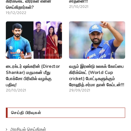
கிரிக்கெட் வீரர்கள் என்ன
சாதனை!!!
செய்கிறார்கள்?
21/10/2021
19/12/2022
டைரக்டர் ஷங்கரின் (Director
வரும் இரண்டு உலகக் கோப்பை
Shankar) மருமகன் மீது
கிரிக்கெட் (World Cup
போக்சோ பிரிவில் வழக்கு
cricket) போட்டிகளுக்கும்
பதிவு!
ரோஹித் சர்மா தான் கேப்டன்!!!
20/10/2021
29/09/2021
செய்தி பிரிவுகள்
அரசியல் செய்திகள்