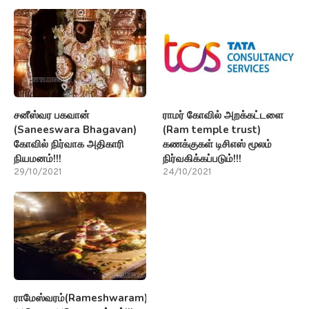
சனீஸ்வர பகவான்
ராமர் கோவில் அறக்கட்டளை
(Saneeswara Bhagavan)
(Ram temple trust)
கோவில் நிர்வாக அதிகாரி
கணக்குகள் டிசிஎஸ் மூலம்
நியமனம்!!!
நிர்வகிக்கப்படும்!!!
29/10/2021
24/10/2021
ராமேஸ்வரம்(Rameshwaram)பற்றி