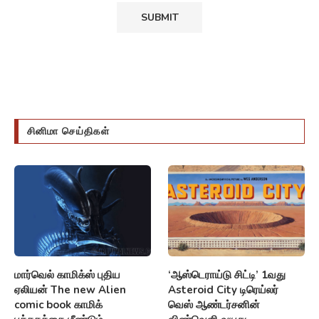
சினிமா செய்திகள்
மார்வெல் காமிக்ஸ் புதிய
‘ஆஸ்டெராய்டு சிட்டி’ 1வது
ஏலியன் The new Alien
Asteroid City டிரெய்லர்
comic book காமிக்
வெஸ் ஆண்டர்சனின்