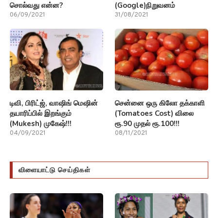
சொல்வது என்ன?
(Google)நிறுவனம்
06/09/2021
31/08/2021
டிவி, பிரிட்ஜ், வாஷிங் மெஷின்
சென்னை ஒரு கிலோ தக்காளி
தயாரிப்பில் இறங்கும்
(Tomatoes Cost) விலை
(Mukesh) முகேஷ்!!!
ரூ.90 முதல் ரூ.100!!!
04/09/2021
08/11/2021
விளையாட்டு செய்திகள்