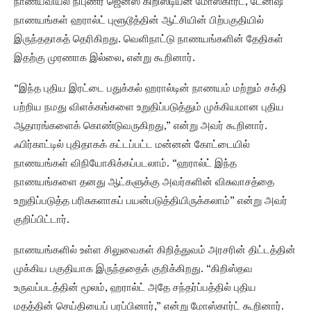
நாணயவியல் நிபுணர் ஜென்ஸ் கிறிஸ்டியன் மோஸ்கார்ட், டேனிஷ்
நாணயங்கள் ஹரால்ட் புளூடூத்தின் ஆட்சியின் பிற்பகுதியில்
இருந்ததாகத் தெரிகிறது. வெளிநாட்டு நாணயங்களின் தேதிகள்
இதற்கு முரணாக இல்லை, என்று கூறினார்.
“இந்த புதிய இரட்டை பதுக்கல் ஹரால்டின் நாணயம் மற்றும் சக்தி
பற்றிய நமது விளக்கங்களை உறுதிப்படுத்தும் முக்கியமான புதிய
ஆதாரங்களைக் கொண்டுவருகிறது,” என்று அவர் கூறினார்.
ஃபிர்காட்டில் புதிதாகக் கட்டப்பட்ட மன்னன் கோட்டையில்
நாணயங்கள் விநியோகிக்கப்படலாம். “ஹரால்ட் இந்த
நாணயங்களை தனது ஆட்களுக்கு அவர்களின் விசுவாசத்தை
உறுதிப்படுத்த பரிசுகளாகப் பயன்படுத்தியிருக்கலாம்” என்று அவர்
குறிப்பிட்டார்.
நாணயங்களில் உள்ள சிலுவைகள் கிறித்துவம் அரசரின் திட்டத்தின்
முக்கிய பகுதியாக இருந்ததைக் குறிக்கிறது. “கிறிஸ்தவ
உருவப்படத்தின் மூலம், ஹரால்ட் அதே சந்தர்ப்பத்தில் புதிய
மதத்தின் செய்தியைப் பரப்பினார்,” என்று மோஸ்கார்ட் கூறினார்.