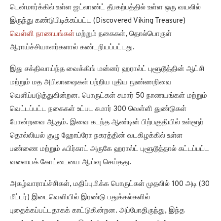
டென்மார்க்கில் உள்ள ஜட்லாண்ட் தீபகற்பத்தில் உள்ள ஒரு வயலில்
இருந்து கண்டுபிடிக்கப்பட்ட (Discovered Viking Treasure)
வெள்ளி நாணயங்கள்
மற்றும் நகைகள், தொல்பொருள்
ஆராய்ச்சியாளர்களால் கண்டறியப்பட்டது.
இது சக்திவாய்ந்த வைக்கிங் மன்னர் ஹரால்ட் புளூடூத்தின் ஆட்சி
மற்றும் மத அபிலாஷைகள் பற்றிய புதிய நுண்ணறிவை
வெளிப்படுத்துகின்றன. பொருட்கள் சுமார் 50 நாணயங்கள் மற்றும்
வெட்டப்பட்ட நகைகள் உட்பட சுமார் 300 வெள்ளி துண்டுகள்
போன்றவை ஆகும். இவை கடந்த ஆண்டின் பிற்பகுதியில் உள்ளூர்
தொல்லியல் குழு ஹோப்ரோ நகரத்தின் வடகிழக்கில் உள்ள
பண்ணை மற்றும் ஃபிர்காட் அருகே ஹரால்ட் புளூடூத்தால் கட்டப்பட்ட
வளையக் கோட்டையை ஆய்வு செய்தது.
அகழ்வாராய்ச்சிகள், மதிப்புமிக்க பொருட்கள் முதலில் 100 அடி (30
மீட்டர்) இடைவெளியில் இரண்டு பதுக்கல்களில்
புதைக்கப்பட்டதாகக் காட்டுகின்றன. அப்போதிருந்து, இந்த