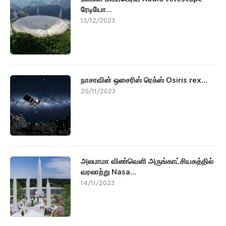
ரேடியோ...
13/12/2023
நாசாவின் ஒசைரிஸ் ரெக்ஸ் Osiris rex...
20/11/2023
அலபாமா விண்வெளி அருங்காட்சியகத்தில்
வரலாற்று Nasa...
14/11/2023