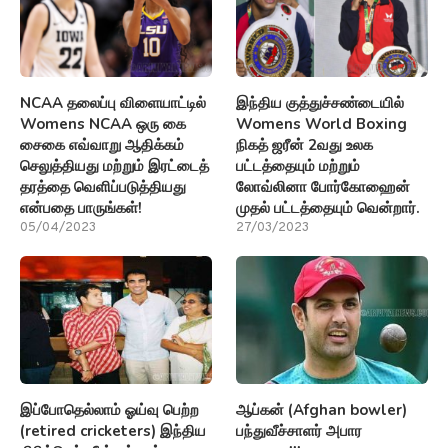
NCAA தலைப்பு விளையாட்டில்
இந்திய குத்துச்சண்டையில்
Womens NCAA ஒரு கை
Womens World Boxing
சைகை எவ்வாறு ஆதிக்கம்
நிகத் ஜரீன் 2வது உலக
செலுத்தியது மற்றும் இரட்டைத்
பட்டத்தையும் மற்றும்
தரத்தை வெளிப்படுத்தியது
லோவ்லினா போர்கோஹைன்
என்பதை பாருங்கள்!
முதல் பட்டத்தையும் வென்றார்.
05/04/2023
27/03/2023
இப்போதெல்லாம் ஓய்வு பெற்ற
ஆப்கன் (Afghan bowler)
(retired cricketers) இந்திய
பந்துவீச்சாளர் அபார