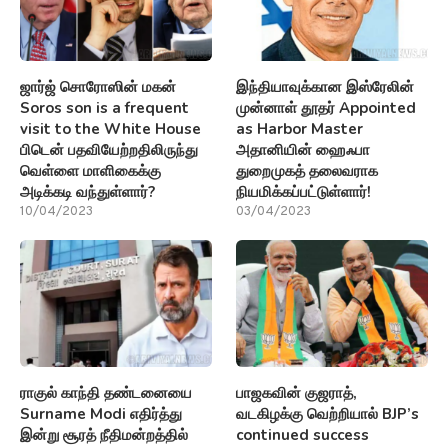
ஜார்ஜ் சொரோஸின் மகன்
இந்தியாவுக்கான இஸ்ரேலின்
Soros son is a frequent
முன்னாள் தூதர் Appointed
visit to the White House
as Harbor Master
பிடென் பதவியேற்றதிலிருந்து
அதானியின் ஹைஃபா
வெள்ளை மாளிகைக்கு
துறைமுகத் தலைவராக
அடிக்கடி வந்துள்ளார்?
நியமிக்கப்பட்டுள்ளார்!
10/04/2023
03/04/2023
ராகுல் காந்தி தண்டனையை
பாஜகவின் குஜராத்,
Surname Modi எதிர்த்து
வடகிழக்கு வெற்றியால் BJP’s
இன்று சூரத் நீதிமன்றத்தில்
continued success