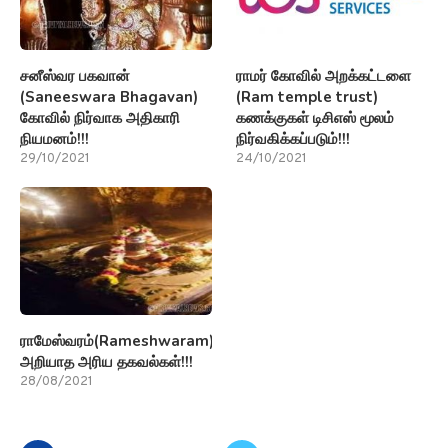
சனீஸ்வர பகவான்
ராமர் கோவில் அறக்கட்டளை
(Saneeswara Bhagavan)
(Ram temple trust)
கோவில் நிர்வாக அதிகாரி
கணக்குகள் டிசிஎஸ் மூலம்
நியமனம்!!!
நிர்வகிக்கப்படும்!!!
29/10/2021
24/10/2021
ராமேஸ்வரம்(Rameshwaram)பற்றி
அறியாத அரிய தகவல்கள்!!!
28/08/2021