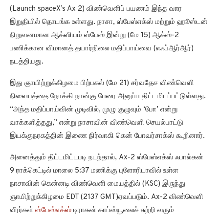
(Launch spaceX’s Ax 2) விண்வெளிப் பயணம் இந்த வார
இறுதியில் தொடங்க உள்ளது. நாசா, ஸ்பேஸ்எக்ஸ் மற்றும் ஹூஸ்டன்
நிறுவனமான ஆக்ஸியம் ஸ்பேஸ் இன்று (மே 15) ஆக்ஸ்-2
பணிக்கான விமானத் தயார்நிலை மதிப்பாய்வை (எஃப்ஆர்ஆர்)
நடத்தியது.
இது ஞாயிற்றுக்கிழமை பிற்பகல் (மே 21) சர்வதேச விண்வெளி
நிலையத்தை நோக்கி நான்கு பேரை அனுப்ப திட்டமிடப்பட்டுள்ளது.
“அந்த மதிப்பாய்வின் முடிவில், முழு குழுவும் ‘போ’ என்று
வாக்களித்தது,” என்று நாசாவின் விண்வெளி செயல்பாட்டு
இயக்குநரகத்தின் இணை நிர்வாகி கென் போவர்சாக்ஸ் கூறினார்.
அனைத்தும் திட்டமிட்டபடி நடந்தால், Ax-2 ஸ்பேஸ்எக்ஸ் ஃபால்கன்
9 ராக்கெட்டில் மாலை 5:37 மணிக்கு புளோரிடாவில் உள்ள
நாசாவின் கென்னடி விண்வெளி மையத்தில் (KSC) இருந்து
ஞாயிற்றுக்கிழமை EDT (2137 GMT)ஏவப்படும். Ax-2 விண்வெளி
வீரர்கள்
ஸ்பேஸ்எக்ஸ்
டிராகன் காப்ஸ்யூலைச் சுற்றி வரும்