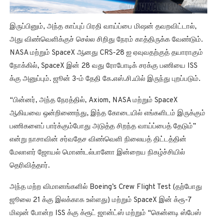
இருப்பினும், அந்த காப்புப் பிரதி வாய்ப்பை மிஷன் தவறவிட்டால்,
அது விண்வெளிக்குச் செல்ல சிறிது நேரம் காத்திருக்க வேண்டும்.
NASA மற்றும் SpaceX ஆனது CRS-28 ஐ ஏவுவதற்குத் தயாராகும்
நோக்கில், SpaceX இன் 28 வது ரோபோடிக் சரக்கு பணியை ISS
க்கு அனுப்பும். ஜூன் 3-ம் தேதி கே.எஸ்.சி.யில் இருந்து புறப்படும்.
“பின்னர், அந்த நேரத்தில், Axiom, NASA மற்றும் SpaceX
ஆகியவை ஒன்றிணைந்து, இந்த கோடையில் எங்களிடம் இருக்கும்
பணிகளைப் பார்க்கும்போது அடுத்த சிறந்த வாய்ப்பைத் தேடும்”
என்று நாசாவின் சர்வதேச விண்வெளி நிலையத் திட்டத்தின்
மேலாளர் ஜோயல் மொண்டல்பானோ இன்றைய நிகழ்ச்சியில்
தெரிவித்தார்.
அந்த மற்ற விமானங்களில் Boeing’s Crew Flight Test (தற்போது
ஜூலை 21 க்கு இலக்காக உள்ளது) மற்றும் SpaceX இன் க்ரூ-7
மிஷன் போன்ற ISS க்கு க்ரூட் ஜான்ட்ஸ் மற்றும் “கென்னடி ஸ்பேஸ்