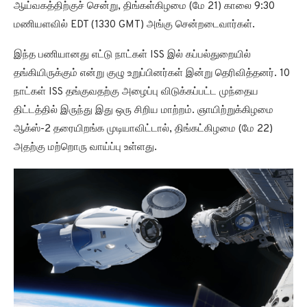
ஆய்வகத்திற்குச் சென்று, திங்கள்கிழமை (மே 21) காலை 9:30
மணியளவில் EDT (1330 GMT) அங்கு சென்றடைவார்கள்.
இந்த பணியானது எட்டு நாட்கள் ISS இல் கப்பல்துறையில்
தங்கியிருக்கும் என்று குழு உறுப்பினர்கள் இன்று தெரிவித்தனர். 10
நாட்கள் ISS தங்குவதற்கு அழைப்பு விடுக்கப்பட்ட முந்தைய
திட்டத்தில் இருந்து இது ஒரு சிறிய மாற்றம். ஞாயிற்றுக்கிழமை
ஆக்ஸ்-2 தரையிறங்க முடியாவிட்டால், திங்கட்கிழமை (மே 22)
அதற்கு மற்றொரு வாய்ப்பு உள்ளது.