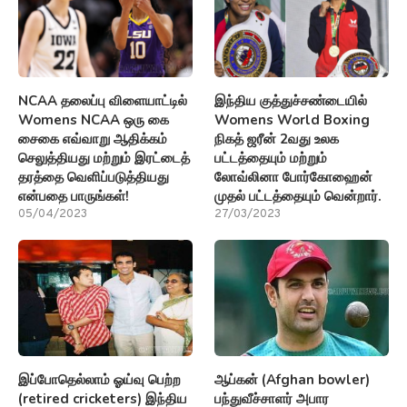
NCAA தலைப்பு விளையாட்டில்
இந்திய குத்துச்சண்டையில்
Womens NCAA ஒரு கை
Womens World Boxing
சைகை எவ்வாறு ஆதிக்கம்
நிகத் ஜரீன் 2வது உலக
செலுத்தியது மற்றும் இரட்டைத்
பட்டத்தையும் மற்றும்
தரத்தை வெளிப்படுத்தியது
லோவ்லினா போர்கோஹைன்
என்பதை பாருங்கள்!
முதல் பட்டத்தையும் வென்றார்.
05/04/2023
27/03/2023
இப்போதெல்லாம் ஓய்வு பெற்ற
ஆப்கன் (Afghan bowler)
(retired cricketers) இந்திய
பந்துவீச்சாளர் அபார