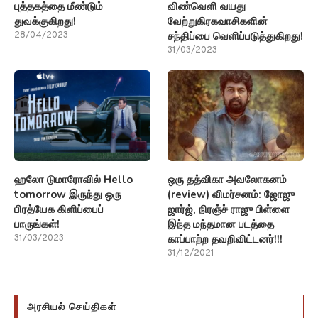
புத்தகத்தை மீண்டும்
விண்வெளி வயது
துவக்குகிறது!
வேற்றுகிரகவாசிகளின்
சந்திப்பை வெளிப்படுத்துகிறது!
28/04/2023
31/03/2023
ஹலோ டுமாரோவில் Hello
ஒரு தத்விகா அவலோகனம்
tomorrow இருந்து ஒரு
(review) விமர்சனம்: ஜோஜு
பிரத்யேக கிளிப்பைப்
ஜார்ஜ், நிரஞ்ச் ராஜு பிள்ளை
பாருங்கள்!
இந்த மந்தமான படத்தை
காப்பாற்ற தவறிவிட்டனர்!!!
31/03/2023
31/12/2021
அரசியல் செய்திகள்