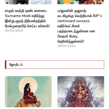
ராகுல் காந்தி தண்டனையை
பாஜகவின் குஜராத்,
Surname Modi எதிர்த்து
வடகிழக்கு வெற்றியால் BJP’s
இன்று சூரத் நீதிமன்றத்தில்
continued success
மேல்முறையீடு செய்ய உள்ளார்!
எதிர்க்கட்சிகள்
பதற்றமடைந்துள்ளன என
03/04/2023
பிரதமர் மோடி
தெரிவித்துள்ளார்!
28/03/2023
ஜோதிடம்