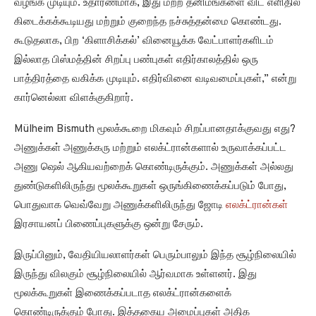
வழங்க முடியும். உதாரணமாக, இது மற்ற தனிமங்களை விட எளிதில்
கிடைக்கக்கூடியது மற்றும் குறைந்த நச்சுத்தன்மை கொண்டது.
கூடுதலாக, பிற ‘கிளாசிக்கல்’ வினையூக்க வேட்பாளர்களிடம்
இல்லாத பிஸ்மத்தின் சிறப்பு பண்புகள் எதிர்காலத்தில் ஒரு
பாத்திரத்தை வகிக்க முடியும். எதிர்வினை வடிவமைப்புகள்,” என்று
கார்னெல்லா விளக்குகிறார்.
Mülheim Bismuth மூலக்கூறை மிகவும் சிறப்பானதாக்குவது எது?
அணுக்கள் அணுக்கரு மற்றும் எலக்ட்ரான்களால் உருவாக்கப்பட்ட
அணு ஷெல் ஆகியவற்றைக் கொண்டிருக்கும். அணுக்கள் அல்லது
துண்டுகளிலிருந்து மூலக்கூறுகள் ஒருங்கிணைக்கப்படும் போது,
பொதுவாக வெவ்வேறு அணுக்களிலிருந்து ஜோடி
எலக்ட்ரான்கள்
இரசாயனப் பிணைப்புகளுக்கு ஒன்று சேரும்.
இருப்பினும், வேதியியலாளர்கள் பெரும்பாலும் இந்த சூழ்நிலையில்
இருந்து விலகும் சூழ்நிலையில் ஆர்வமாக உள்ளனர். இது
மூலக்கூறுகள் இணைக்கப்படாத எலக்ட்ரான்களைக்
கொண்டிருக்கும் போது. இத்தகைய அமைப்புகள் அதிக