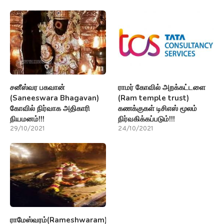
சனீஸ்வர பகவான்
ராமர் கோவில் அறக்கட்டளை
(Saneeswara Bhagavan)
(Ram temple trust)
கோவில் நிர்வாக அதிகாரி
கணக்குகள் டிசிஎஸ் மூலம்
நியமனம்!!!
நிர்வகிக்கப்படும்!!!
29/10/2021
24/10/2021
ராமேஸ்வரம்(Rameshwaram)பற்றி