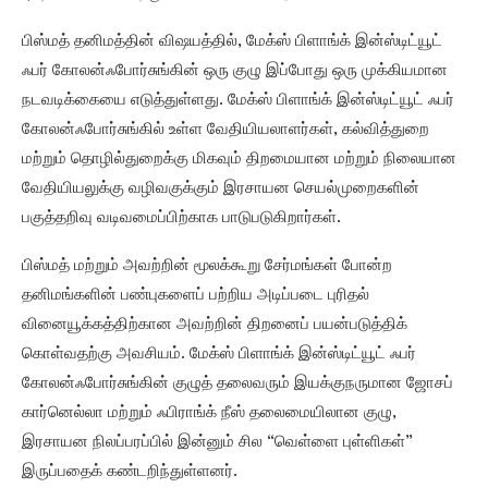
பிஸ்மத் தனிமத்தின் விஷயத்தில், மேக்ஸ் பிளாங்க் இன்ஸ்டிட்யூட்
ஃபர் கோலன்ஃபோர்சுங்கின் ஒரு குழு இப்போது ஒரு முக்கியமான
நடவடிக்கையை எடுத்துள்ளது. மேக்ஸ் பிளாங்க் இன்ஸ்டிட்யூட் ஃபர்
கோலன்ஃபோர்சுங்கில் உள்ள வேதியியலாளர்கள், கல்வித்துறை
மற்றும் தொழில்துறைக்கு மிகவும் திறமையான மற்றும் நிலையான
வேதியியலுக்கு வழிவகுக்கும் இரசாயன செயல்முறைகளின்
பகுத்தறிவு வடிவமைப்பிற்காக பாடுபடுகிறார்கள்.
பிஸ்மத் மற்றும் அவற்றின் மூலக்கூறு சேர்மங்கள் போன்ற
தனிமங்களின் பண்புகளைப் பற்றிய அடிப்படை புரிதல்
வினையூக்கத்திற்கான அவற்றின் திறனைப் பயன்படுத்திக்
கொள்வதற்கு அவசியம். மேக்ஸ் பிளாங்க் இன்ஸ்டிட்யூட் ஃபர்
கோலன்ஃபோர்சுங்கின் குழுத் தலைவரும் இயக்குநருமான ஜோசப்
கார்னெல்லா மற்றும் ஃபிராங்க் நீஸ் தலைமையிலான குழு,
இரசாயன நிலப்பரப்பில் இன்னும் சில “வெள்ளை புள்ளிகள்”
இருப்பதைக் கண்டறிந்துள்ளனர்.