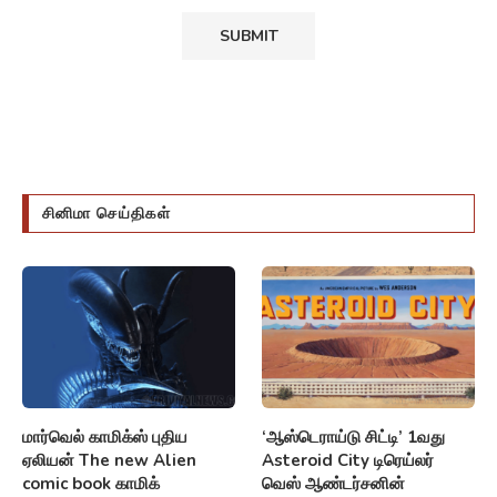
சினிமா செய்திகள்
மார்வெல் காமிக்ஸ் புதிய
‘ஆஸ்டெராய்டு சிட்டி’ 1வது
ஏலியன் The new Alien
Asteroid City டிரெய்லர்
comic book காமிக்
வெஸ் ஆண்டர்சனின்