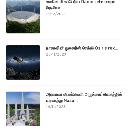
உலகின் மிகப்பெரிய Radio telescope
ரேடியோ...
13/12/2023
நாசாவின் ஒசைரிஸ் ரெக்ஸ் Osiris rex...
20/11/2023
அலபாமா விண்வெளி அருங்காட்சியகத்தில்
வரலாற்று Nasa...
14/11/2023