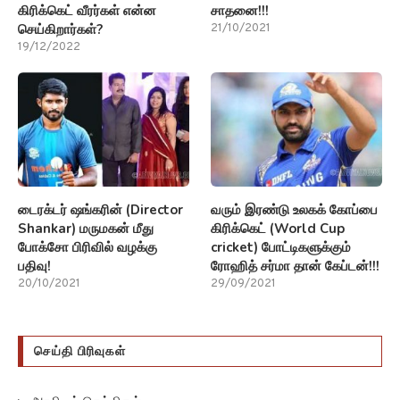
கிரிக்கெட் வீரர்கள் என்ன
சாதனை!!!
செய்கிறார்கள்?
21/10/2021
19/12/2022
டைரக்டர் ஷங்கரின் (Director
வரும் இரண்டு உலகக் கோப்பை
Shankar) மருமகன் மீது
கிரிக்கெட் (World Cup
போக்சோ பிரிவில் வழக்கு
cricket) போட்டிகளுக்கும்
பதிவு!
ரோஹித் சர்மா தான் கேப்டன்!!!
20/10/2021
29/09/2021
செய்தி பிரிவுகள்