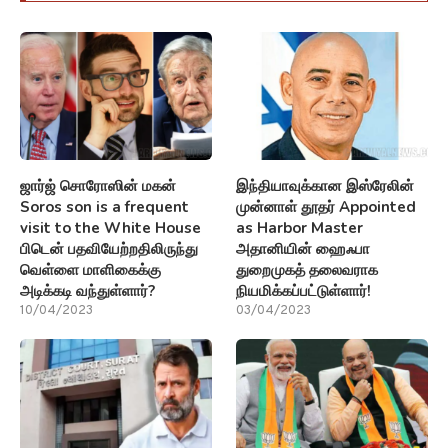
ஜார்ஜ் சொரோஸின் மகன்
இந்தியாவுக்கான இஸ்ரேலின்
Soros son is a frequent
முன்னாள் தூதர் Appointed
visit to the White House
as Harbor Master
பிடென் பதவியேற்றதிலிருந்து
அதானியின் ஹைஃபா
வெள்ளை மாளிகைக்கு
துறைமுகத் தலைவராக
அடிக்கடி வந்துள்ளார்?
நியமிக்கப்பட்டுள்ளார்!
10/04/2023
03/04/2023