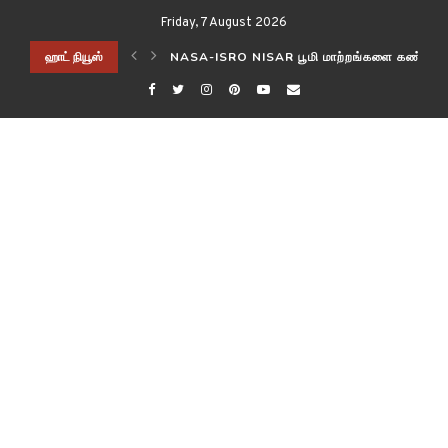
Friday, 7 August 2026
ிடித்த விஞ்ஞானிகள்!
ஹாட் நியூஸ்
NASA-ISRO NISAR பூமி மாற்றங்களை கண்காணி