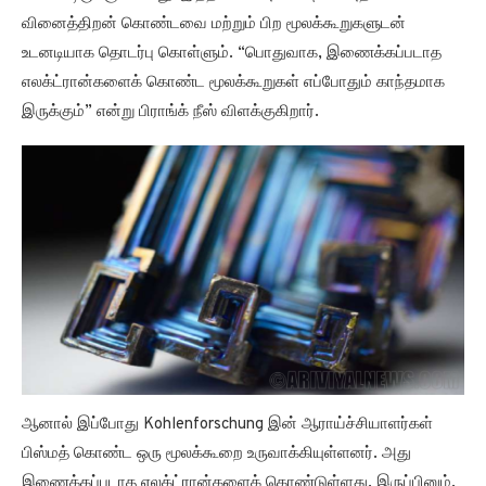
வினைத்திறன் கொண்டவை மற்றும் பிற மூலக்கூறுகளுடன்
உடனடியாக தொடர்பு கொள்ளும். “பொதுவாக, இணைக்கப்படாத
எலக்ட்ரான்களைக் கொண்ட மூலக்கூறுகள் எப்போதும் காந்தமாக
இருக்கும்” என்று பிராங்க் நீஸ் விளக்குகிறார்.
ஆனால் இப்போது Kohlenforschung இன் ஆராய்ச்சியாளர்கள்
பிஸ்மத் கொண்ட ஒரு மூலக்கூறை உருவாக்கியுள்ளனர். அது
இணைக்கப்படாத எலக்ட்ரான்களைக் கொண்டுள்ளது. இருப்பினும்,