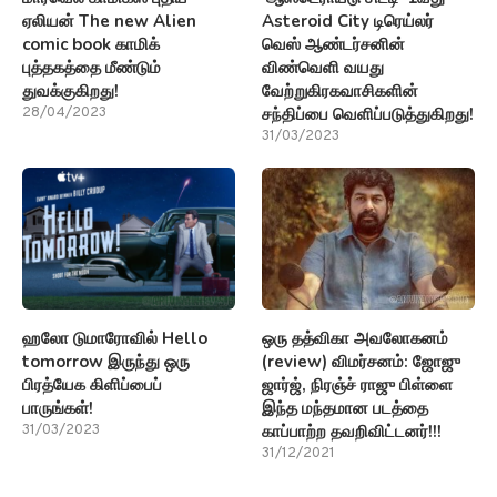
ஏலியன் The new Alien
Asteroid City டிரெய்லர்
comic book காமிக்
வெஸ் ஆண்டர்சனின்
புத்தகத்தை மீண்டும்
விண்வெளி வயது
துவக்குகிறது!
வேற்றுகிரகவாசிகளின்
சந்திப்பை வெளிப்படுத்துகிறது!
28/04/2023
31/03/2023
ஹலோ டுமாரோவில் Hello
ஒரு தத்விகா அவலோகனம்
tomorrow இருந்து ஒரு
(review) விமர்சனம்: ஜோஜு
பிரத்யேக கிளிப்பைப்
ஜார்ஜ், நிரஞ்ச் ராஜு பிள்ளை
பாருங்கள்!
இந்த மந்தமான படத்தை
காப்பாற்ற தவறிவிட்டனர்!!!
31/03/2023
31/12/2021