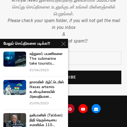
Ariviyal News இணையதளத்தை இலவசமாக Subscribe
செய்து செய்திகளை உடனுக்குடன் உங்கள் மின்னஞ்சலில்
பெறுங்கள்.
Please check your spam folder, if you will not get the mail
in you inbox
&
mark mail as not spam!!!
மேலும் செய்திகளை படிக்க!!!
சுற்றுலாப் பயணிகளை
The submarine
take tourists...
21/06/2023
நாசாவின் ஆர்ட்டெமிஸ்
Nasas artemis
உடன்படிக்கையில்
அமைதியான...
21/09/2023
தலிபானின் (Taliban)
நிதி நெருக்கடியை
சமாளிக்க 110...