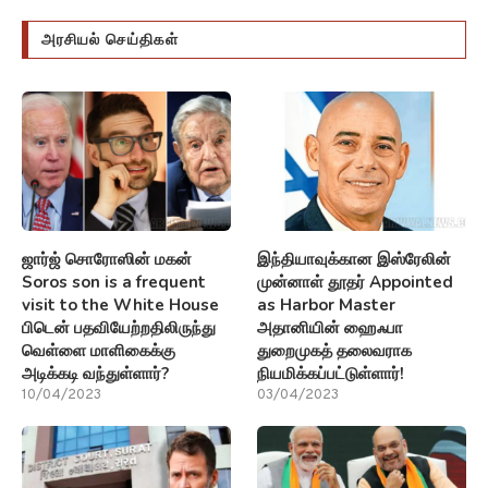
அரசியல் செய்திகள்
ஜார்ஜ் சொரோஸின் மகன்
இந்தியாவுக்கான இஸ்ரேலின்
Soros son is a frequent
முன்னாள் தூதர் Appointed
visit to the White House
as Harbor Master
பிடென் பதவியேற்றதிலிருந்து
அதானியின் ஹைஃபா
வெள்ளை மாளிகைக்கு
துறைமுகத் தலைவராக
அடிக்கடி வந்துள்ளார்?
நியமிக்கப்பட்டுள்ளார்!
10/04/2023
03/04/2023