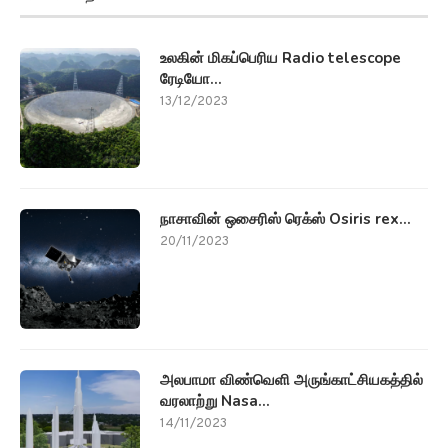
உலகின் மிகப்பெரிய Radio telescope
ரேடியோ...
13/12/2023
நாசாவின் ஒசைரிஸ் ரெக்ஸ் Osiris rex...
20/11/2023
அலபாமா விண்வெளி அருங்காட்சியகத்தில்
வரலாற்று Nasa...
14/11/2023