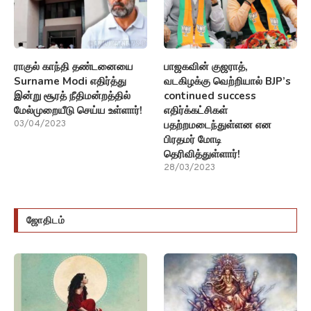
ராகுல் காந்தி தண்டனையை
பாஜகவின் குஜராத்,
Surname Modi எதிர்த்து
வடகிழக்கு வெற்றியால் BJP’s
இன்று சூரத் நீதிமன்றத்தில்
continued success
மேல்முறையீடு செய்ய உள்ளார்!
எதிர்க்கட்சிகள்
பதற்றமடைந்துள்ளன என
03/04/2023
பிரதமர் மோடி
தெரிவித்துள்ளார்!
28/03/2023
ஜோதிடம்