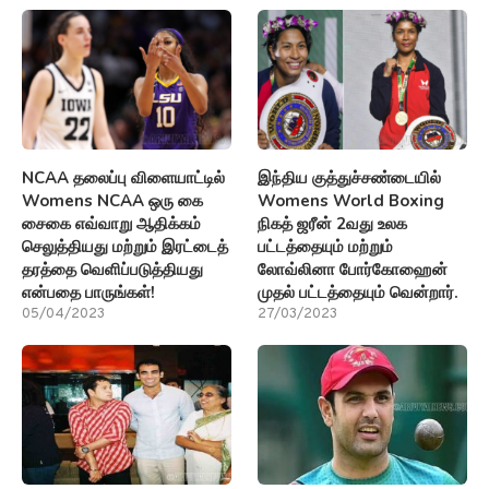
NCAA தலைப்பு விளையாட்டில்
இந்திய குத்துச்சண்டையில்
Womens NCAA ஒரு கை
Womens World Boxing
சைகை எவ்வாறு ஆதிக்கம்
நிகத் ஜரீன் 2வது உலக
செலுத்தியது மற்றும் இரட்டைத்
பட்டத்தையும் மற்றும்
தரத்தை வெளிப்படுத்தியது
லோவ்லினா போர்கோஹைன்
என்பதை பாருங்கள்!
முதல் பட்டத்தையும் வென்றார்.
05/04/2023
27/03/2023