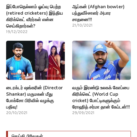
இப்போதெல்லாம் ஓய்வு பெற்ற
ஆப்கன் (Afghan bowler)
(retired cricketers) இந்திய
பந்துவீச்சாளர் அபார
கிரிக்கெட் வீரர்கள் என்ன
சாதனை!!!
செய்கிறார்கள்?
21/10/2021
19/12/2022
டைரக்டர் ஷங்கரின் (Director
வரும் இரண்டு உலகக் கோப்பை
Shankar) மருமகன் மீது
கிரிக்கெட் (World Cup
போக்சோ பிரிவில் வழக்கு
cricket) போட்டிகளுக்கும்
பதிவு!
ரோஹித் சர்மா தான் கேப்டன்!!!
20/10/2021
29/09/2021
செய்தி பிரிவுகள்