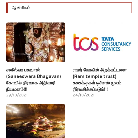
ஆன்மீகம்
சனீஸ்வர பகவான்
ராமர் கோவில் அறக்கட்டளை
(Saneeswara Bhagavan)
(Ram temple trust)
கோவில் நிர்வாக அதிகாரி
கணக்குகள் டிசிஎஸ் மூலம்
நியமனம்!!!
நிர்வகிக்கப்படும்!!!
29/10/2021
24/10/2021