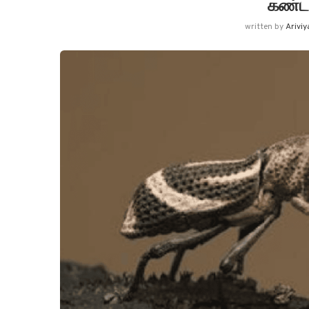
கண்டற
written by
Arivi