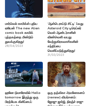
மார்வெல் காமிக்ஸ் புதிய
‘ஆஸ்டெராய்டு சிட்டி’ 1வது
ஏலியன் The new Alien
Asteroid City டிரெய்லர்
comic book காமிக்
வெஸ் ஆண்டர்சனின்
புத்தகத்தை மீண்டும்
விண்வெளி வயது
துவக்குகிறது!
வேற்றுகிரகவாசிகளின்
சந்திப்பை
28/04/2023
வெளிப்படுத்துகிறது!
31/03/2023
ஹலோ டுமாரோவில் Hello
ஒரு தத்விகா அவலோகனம்
tomorrow இருந்து ஒரு
(review) விமர்சனம்:
பிரத்யேக கிளிப்பைப்
ஜோஜு ஜார்ஜ், நிரஞ்ச் ராஜு