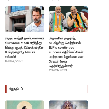
ராகுல் காந்தி தண்டனையை
பாஜகவின் குஜராத்,
Surname Modi எதிர்த்து
வடகிழக்கு வெற்றியால்
இன்று சூரத் நீதிமன்றத்தில்
BJP’s continued
மேல்முறையீடு செய்ய
success எதிர்க்கட்சிகள்
உள்ளார்!
பதற்றமடைந்துள்ளன என
பிரதமர் மோடி
03/04/2023
தெரிவித்துள்ளார்!
28/03/2023
ஜோதிடம்