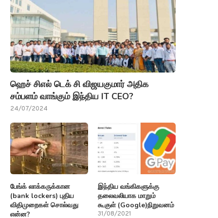
ஹெச் சிஎல் டெக் சி விஜயகுமார் அதிக
சம்பளம் வாங்கும் இந்திய IT CEO?
24/07/2024
பேங்க் லாக்கருக்கான
இந்திய வங்கிகளுக்கு
(bank lockers) புதிய
தலைவலியாக மாறும்
விதிமுறைகள் சொல்வது
கூகுள் (Google)நிறுவனம்
என்ன?
31/08/2021