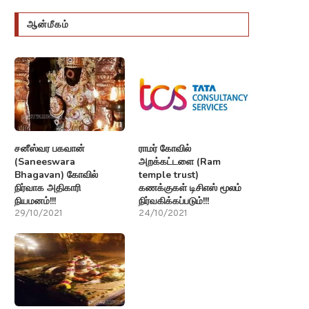
ஆன்மீகம்
சனீஸ்வர பகவான்
ராமர் கோவில்
(Saneeswara
அறக்கட்டளை (Ram
Bhagavan) கோவில்
temple trust)
நிர்வாக அதிகாரி
கணக்குகள் டிசிஎஸ் மூலம்
நியமனம்!!!
நிர்வகிக்கப்படும்!!!
29/10/2021
24/10/2021