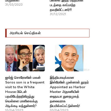
பாருங்கள்!
பிள்ளை இந்த மந்தமான
படத்தை காப்பாற்ற
31/03/2023
தவறிவிட்டனர்!!!
31/12/2021
அரசியல் செய்திகள்
ஜார்ஜ் சொரோஸின் மகன்
இந்தியாவுக்கான
Soros son is a frequent
இஸ்ரேலின் முன்னாள் தூதர்
visit to the White
Appointed as Harbor
House பிடென்
Master அதானியின்
பதவியேற்றதிலிருந்து
ஹைஃபா துறைமுகத்
வெள்ளை மாளிகைக்கு
தலைவராக
அடிக்கடி வந்துள்ளார்?
நியமிக்கப்பட்டுள்ளார்!
10/04/2023
03/04/2023