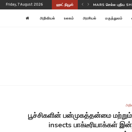
Friday, 7 August 2026
ஹாட் நியூஸ்
NASA-ISRO NISAR பூ
அறிவியல்
உலகம்
அரசியல்
மருத்துவம்
அறி
பூச்சிகளின் பன்முகத்தன்மை மற்றும
insects பாக்டீரியாக்கள் 