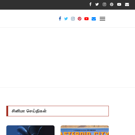
பாக்டீரியல
சினிமா செய்திகள்