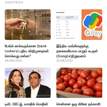
24/07/2024
பேங்க் லாக்கருக்கான (bank
இந்திய வங்கிகளுக்கு
lockers) புதிய விதிமுறைகள்
தலைவலியாக மாறும் கூகுள்
சொல்வது என்ன?
(Google)நிறுவனம்
06/09/2021
31/08/2021
டிவி, பிரிட்ஜ், வாஷிங் மெஷின்
சென்னை ஒரு கிலோ தக்காளி