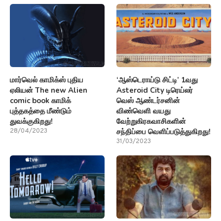
மார்வெல் காமிக்ஸ் புதிய
‘ஆஸ்டெராய்டு சிட்டி’ 1வது
ஏலியன் The new Alien
Asteroid City டிரெய்லர்
comic book காமிக்
வெஸ் ஆண்டர்சனின்
புத்தகத்தை மீண்டும்
விண்வெளி வயது
துவக்குகிறது!
வேற்றுகிரகவாசிகளின்
சந்திப்பை வெளிப்படுத்துகிறது!
28/04/2023
31/03/2023