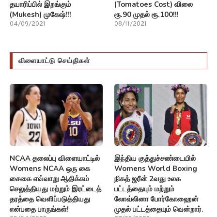
தயாரிப்பில் இறங்கும்
(Tomatoes Cost) விலை
(Mukesh) முகேஷ்!!!
ரூ.90 முதல் ரூ.100!!!
04/09/2021
08/11/2021
விளையாட்டு செய்திகள்
NCAA தலைப்பு விளையாட்டில்
இந்திய குத்துச்சண்டையில்
Womens NCAA ஒரு கை
Womens World Boxing
சைகை எவ்வாறு ஆதிக்கம்
நிகத் ஜரீன் 2வது உலக
செலுத்தியது மற்றும் இரட்டைத்
பட்டத்தையும் மற்றும்
தரத்தை வெளிப்படுத்தியது
லோவ்லினா போர்கோஹைன்
என்பதை பாருங்கள்!
முதல் பட்டத்தையும் வென்றார்.