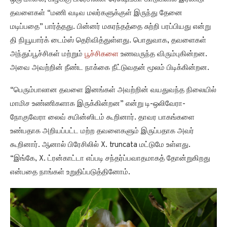
தவளைகள் “மணி வடிவ மலர்களுக்குள் இருந்து தேனை
மடிப்பதை” பார்த்தது. பின்னர் மகரந்தத்தை சுற்றி பரப்பியது என்று
தி நியூயார்க் டைம்ஸ் தெரிவித்துள்ளது. பொதுவாக, தவளைகள்
அந்துப்பூச்சிகள் மற்றும்
பூச்சிகளை
உணவருந்த விரும்புகின்றன.
அவை அவற்றின் நீண்ட நாக்கை நீட்டுவதன் மூலம் பிடிக்கின்றன.
“பெரும்பாலான தவளை இனங்கள் அவற்றின் வயதுவந்த நிலையில்
மாமிச உண்ணிகளாக இருக்கின்றன” என்று டி-ஒலிவேரா-
நோகுவேரா லைவ் சயின்ஸிடம் கூறினார். தாவர பாகங்களை
உண்பதாக அறியப்பட்ட மற்ற தவளைகளும் இருப்பதாக அவர்
கூறினார். ஆனால் பிரேசிலில் X. truncata மட்டுமே உள்ளது.
“இங்கே, X. ட்ரன்காட்டா எப்படி சந்தர்ப்பவாதமாகத் தோன்றுகிறது
என்பதை நாங்கள் உறுதிப்படுத்தினோம்.