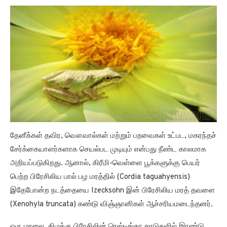
தேனீக்கள் தவிர, வௌவால்கள் மற்றும் பறவைகள் உட்பட, மகரந்தச்
சேர்க்கையாளர்களாக செயல்பட முடியும் என்பது நீண்ட காலமாக
அறியப்படுகிறது. ஆனால், கிரீமி-வெள்ளை பூக்களுக்கு பெயர்
பெற்ற பிரேசிலிய பால் பழ மரத்தில் (Cordia taguahyensis)
இதேபோன்ற நடத்தையை Izecksohn இன் பிரேசிலிய மரத் தவளை
(Xenohyla truncata) கண்டு விஞ்ஞானிகள் ஆச்சரியமடைந்தனர்.
ஒரு மாலை, கிழக்கு பிரேசிலின் ரெஸ்டிங்கா காடுகளில் இரண்டு