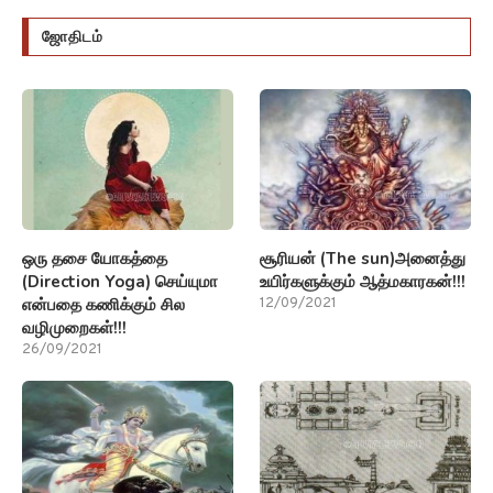
ஜோதிடம்
ஒரு தசை யோகத்தை
சூரியன் (The sun)அனைத்து
(Direction Yoga) செய்யுமா
உயிர்களுக்கும் ஆத்மகாரகன்!!!
என்பதை கணிக்கும் சில
12/09/2021
வழிமுறைகள்!!!
26/09/2021