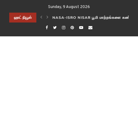
Sunday, 9 August 2026
ிடித்த விஞ்ஞானிகள்!
ஹாட் நியூஸ்
NASA-ISRO NISAR பூமி மாற்றங்களை கண்காணி