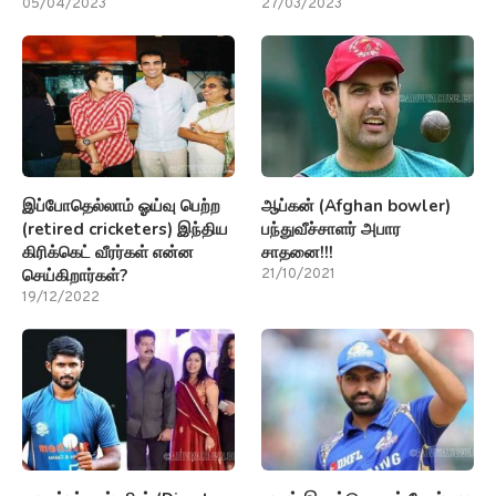
05/04/2023
27/03/2023
இப்போதெல்லாம் ஓய்வு பெற்ற
ஆப்கன் (Afghan bowler)
(retired cricketers) இந்திய
பந்துவீச்சாளர் அபார
கிரிக்கெட் வீரர்கள் என்ன
சாதனை!!!
செய்கிறார்கள்?
21/10/2021
19/12/2022