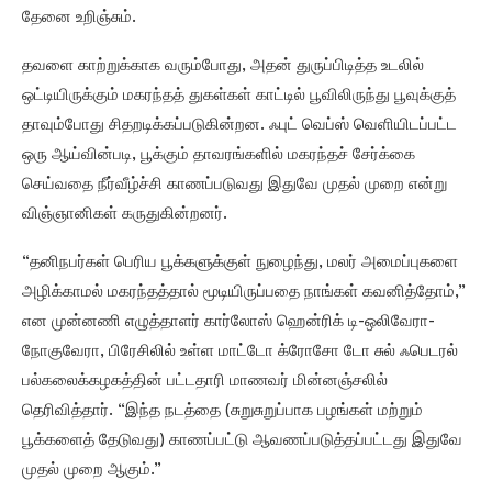
தேனை உறிஞ்சும்.
தவளை காற்றுக்காக வரும்போது, அதன் துருப்பிடித்த உடலில்
ஒட்டியிருக்கும் மகரந்தத் துகள்கள் காட்டில் பூவிலிருந்து பூவுக்குத்
தாவும்போது சிதறடிக்கப்படுகின்றன. ஃபுட் வெப்ஸ் வெளியிடப்பட்ட
ஒரு ஆய்வின்படி, பூக்கும் தாவரங்களில் மகரந்தச் சேர்க்கை
செய்வதை நீர்வீழ்ச்சி காணப்படுவது இதுவே முதல் முறை என்று
விஞ்ஞானிகள் கருதுகின்றனர்.
“தனிநபர்கள் பெரிய பூக்களுக்குள் நுழைந்து, மலர் அமைப்புகளை
அழிக்காமல் மகரந்தத்தால் மூடியிருப்பதை நாங்கள் கவனித்தோம்,”
என முன்னணி எழுத்தாளர் கார்லோஸ் ஹென்ரிக் டி-ஒலிவேரா-
நோகுவேரா, பிரேசிலில் உள்ள மாட்டோ க்ரோசோ டோ சுல் ஃபெடரல்
பல்கலைக்கழகத்தின் பட்டதாரி மாணவர் மின்னஞ்சலில்
தெரிவித்தார். “இந்த நடத்தை (சுறுசுறுப்பாக பழங்கள் மற்றும்
பூக்களைத் தேடுவது) காணப்பட்டு ஆவணப்படுத்தப்பட்டது இதுவே
முதல் முறை ஆகும்.”