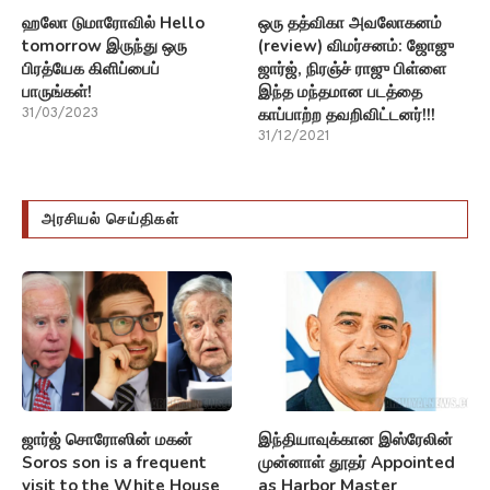
ஹலோ டுமாரோவில் Hello
ஒரு தத்விகா அவலோகனம்
tomorrow இருந்து ஒரு
(review) விமர்சனம்: ஜோஜு
பிரத்யேக கிளிப்பைப்
ஜார்ஜ், நிரஞ்ச் ராஜு பிள்ளை
பாருங்கள்!
இந்த மந்தமான படத்தை
காப்பாற்ற தவறிவிட்டனர்!!!
31/03/2023
31/12/2021
அரசியல் செய்திகள்
ஜார்ஜ் சொரோஸின் மகன்
இந்தியாவுக்கான இஸ்ரேலின்
Soros son is a frequent
முன்னாள் தூதர் Appointed
visit to the White House
as Harbor Master