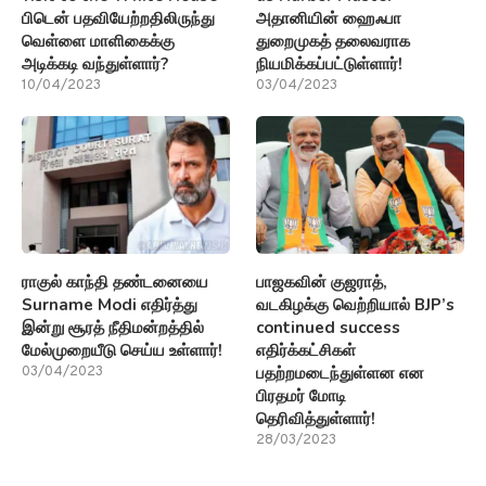
பிடென் பதவியேற்றதிலிருந்து
அதானியின் ஹைஃபா
வெள்ளை மாளிகைக்கு
துறைமுகத் தலைவராக
அடிக்கடி வந்துள்ளார்?
நியமிக்கப்பட்டுள்ளார்!
10/04/2023
03/04/2023
ராகுல் காந்தி தண்டனையை
பாஜகவின் குஜராத்,
Surname Modi எதிர்த்து
வடகிழக்கு வெற்றியால் BJP’s
இன்று சூரத் நீதிமன்றத்தில்
continued success
மேல்முறையீடு செய்ய உள்ளார்!
எதிர்க்கட்சிகள்
பதற்றமடைந்துள்ளன என
03/04/2023
பிரதமர் மோடி
தெரிவித்துள்ளார்!
28/03/2023