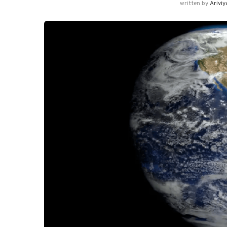
written by
Arivi