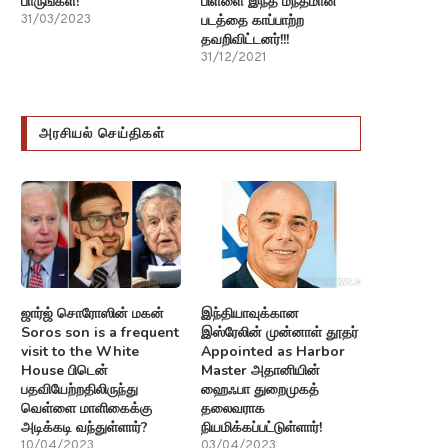
பாருங்கள்!
பிள்ளை இந்த மந்தமான
படத்தை காப்பாற்ற
31/03/2023
தவறிவிட்டனர்!!!
31/12/2021
அரசியல் செய்திகள்
ஜார்ஜ் சொரோஸின் மகன்
இந்தியாவுக்கான
Soros son is a frequent
இஸ்ரேலின் முன்னாள் தூதர்
visit to the White
Appointed as Harbor
House பிடென்
Master அதானியின்
பதவியேற்றதிலிருந்து
ஹைஃபா துறைமுகத்
வெள்ளை மாளிகைக்கு
தலைவராக
அடிக்கடி வந்துள்ளார்?
நியமிக்கப்பட்டுள்ளார்!
10/04/2023
03/04/2023