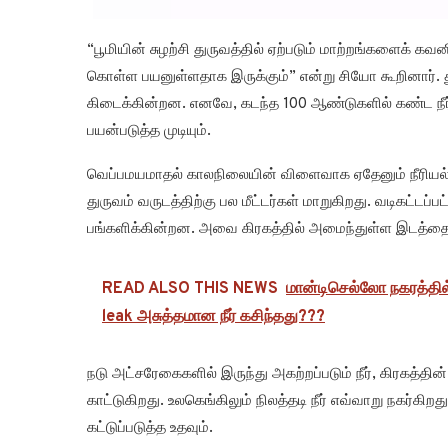
“பூமியின் சுழற்சி துருவத்தில் ஏற்படும் மாற்றங்களைக் கவ
கொள்ள பயனுள்ளதாக இருக்கும்” என்று சியோ கூறினார். துர
கிடைக்கின்றன. எனவே, கடந்த 100 ஆண்டுகளில் கண்ட நீர்
பயன்படுத்த முடியும்.
வெப்பமயமாதல் காலநிலையின் விளைவாக ஏதேனும் நீரியல் ஆட
துருவம் வருடத்திற்கு பல மீட்டர்கள் மாறுகிறது. வடிகட்டப்பட
பங்களிக்கின்றன. அவை கிரகத்தில் அமைந்துள்ள இடத்தை
READ ALSO THIS NEWS
மான்டிசெல்லோ நகரத்தில
leak அசுத்தமான நீர் கசிந்தது???
நடு அட்சரேகைகளில் இருந்து அகற்றப்படும் நீர், கிரகத்தி
காட்டுகிறது. உலகெங்கிலும் நிலத்தடி நீர் எவ்வாறு நகர்கிற
கட்டுப்படுத்த உதவும்.