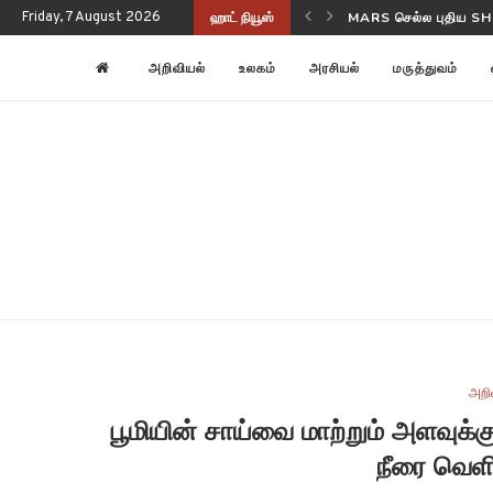
Friday, 7 August 2026
ஹாட் நியூஸ்
NASA-ISRO NISAR பூ
அறிவியல்
உலகம்
அரசியல்
மருத்துவம்
அறி
பூமியின் சாய்வை மாற்றும் அளவுக்க
நீரை வெளி