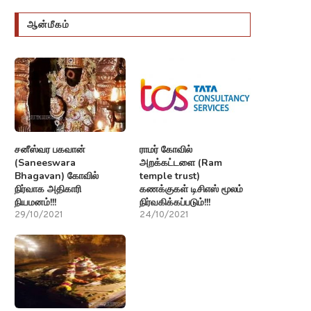
ஆன்மீகம்
சனீஸ்வர பகவான்
ராமர் கோவில்
(Saneeswara
அறக்கட்டளை (Ram
Bhagavan) கோவில்
temple trust)
நிர்வாக அதிகாரி
கணக்குகள் டிசிஎஸ் மூலம்
நியமனம்!!!
நிர்வகிக்கப்படும்!!!
29/10/2021
24/10/2021