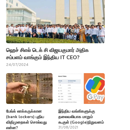
ஹெச் சிஎல் டெக் சி விஜயகுமார் அதிக
சம்பளம் வாங்கும் இந்திய IT CEO?
24/07/2024
பேங்க் லாக்கருக்கான
இந்திய வங்கிகளுக்கு
(bank lockers) புதிய
தலைவலியாக மாறும்
விதிமுறைகள் சொல்வது
கூகுள் (Google)நிறுவனம்
என்ன?
31/08/2021