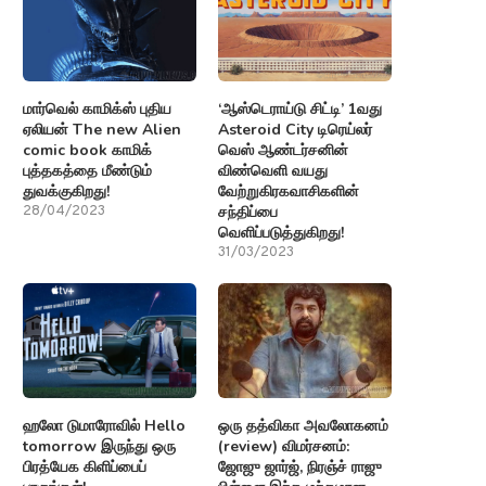
மார்வெல் காமிக்ஸ் புதிய
‘ஆஸ்டெராய்டு சிட்டி’ 1வது
ஏலியன் The new Alien
Asteroid City டிரெய்லர்
comic book காமிக்
வெஸ் ஆண்டர்சனின்
புத்தகத்தை மீண்டும்
விண்வெளி வயது
துவக்குகிறது!
வேற்றுகிரகவாசிகளின்
சந்திப்பை
28/04/2023
வெளிப்படுத்துகிறது!
31/03/2023
ஹலோ டுமாரோவில் Hello
ஒரு தத்விகா அவலோகனம்
tomorrow இருந்து ஒரு
(review) விமர்சனம்:
பிரத்யேக கிளிப்பைப்
ஜோஜு ஜார்ஜ், நிரஞ்ச் ராஜு