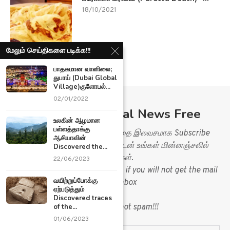
18/10/2021
மேலும் செய்திகளை படிக்க!!!
பாதகமான வானிலை;
துபாய் (Dubai Global
Village)குளோபல்...
02/01/2022
Subscribe Ariviyal News Free
உலகின் ஆழமான
பள்ளத்தாக்கு
Ariviyal News இணையதளத்தை இலவசமாக Subscribe
ஆசியாவின்
செய்து செய்திகளை உடனுக்குடன் உங்கள் மின்னஞ்சலில்
Discovered the...
பெறுங்கள்.
22/06/2023
Please check your spam folder, if you will not get the mail
வயிற்றுப்போக்கு
in you inbox
ஏற்படுத்தும்
&
Discovered traces
mark mail as not spam!!!
of the...
01/06/2023