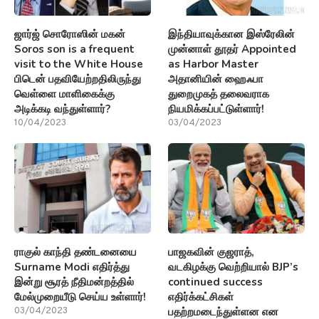
ஜார்ஜ் சொரோஸின் மகன்
இந்தியாவுக்கான இஸ்ரேலின்
Soros son is a frequent
முன்னாள் தூதர் Appointed
visit to the White House
as Harbor Master
பிடென் பதவியேற்றதிலிருந்து
அதானியின் ஹைஃபா
வெள்ளை மாளிகைக்கு
துறைமுகத் தலைவராக
அடிக்கடி வந்துள்ளார்?
நியமிக்கப்பட்டுள்ளார்!
10/04/2023
03/04/2023
ராகுல் காந்தி தண்டனையை
பாஜகவின் குஜராத்,
Surname Modi எதிர்த்து
வடகிழக்கு வெற்றியால் BJP’s
இன்று சூரத் நீதிமன்றத்தில்
continued success
மேல்முறையீடு செய்ய உள்ளார்!
எதிர்க்கட்சிகள்
பதற்றமடைந்துள்ளன என
03/04/2023