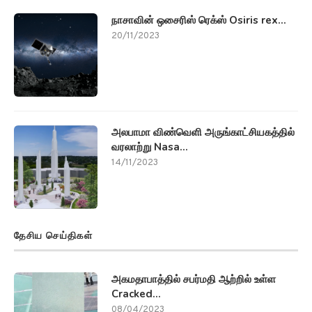
நாசாவின் ஒசைரிஸ் ரெக்ஸ் Osiris rex...
20/11/2023
அலபாமா விண்வெளி அருங்காட்சியகத்தில்
வரலாற்று Nasa...
14/11/2023
தேசிய செய்திகள்
அகமதாபாத்தில் சபர்மதி ஆற்றில் உள்ள
Cracked...
08/04/2023