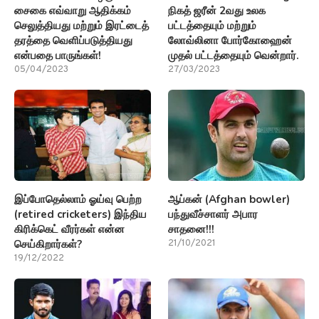
சைகை எவ்வாறு ஆதிக்கம்
நிகத் ஜரீன் 2வது உலக
செலுத்தியது மற்றும் இரட்டைத்
பட்டத்தையும் மற்றும்
தரத்தை வெளிப்படுத்தியது
லோவ்லினா போர்கோஹைன்
என்பதை பாருங்கள்!
முதல் பட்டத்தையும் வென்றார்.
05/04/2023
27/03/2023
இப்போதெல்லாம் ஓய்வு பெற்ற
ஆப்கன் (Afghan bowler)
(retired cricketers) இந்திய
பந்துவீச்சாளர் அபார
கிரிக்கெட் வீரர்கள் என்ன
சாதனை!!!
செய்கிறார்கள்?
21/10/2021
19/12/2022