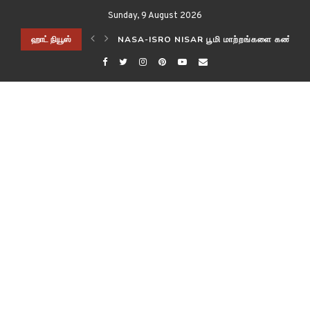
Sunday, 9 August 2026
ிடித்த விஞ்ஞானிகள்!
ஹாட் நியூஸ்
NASA-ISRO NISAR பூமி மாற்றங்களை கண்காணி