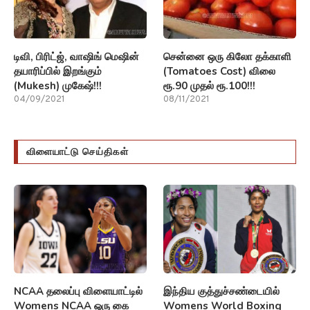
டிவி, பிரிட்ஜ், வாஷிங் மெஷின்
சென்னை ஒரு கிலோ தக்காளி
தயாரிப்பில் இறங்கும்
(Tomatoes Cost) விலை
(Mukesh) முகேஷ்!!!
ரூ.90 முதல் ரூ.100!!!
04/09/2021
08/11/2021
விளையாட்டு செய்திகள்
NCAA தலைப்பு விளையாட்டில்
இந்திய குத்துச்சண்டையில்
Womens NCAA ஒரு கை
Womens World Boxing