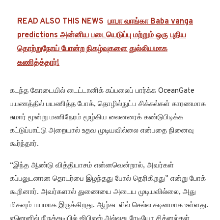
READ ALSO THIS NEWS
பாபா வாங்கா Baba vanga
predictions அன்னிய படையெடுப்பு மற்றும் ஒரு புதிய
தொற்றுநோய் போன்ற நிகழ்வுகளை துல்லியமாக
கணித்த்தார்!
கடந்த கோடையில் டைட்டானிக் கப்பலைப் பார்க்க OceanGate
பயணத்தில் பயணித்த போக், தொழில்நுட்ப சிக்கல்கள் காரணமாக
சுமார் மூன்று மணிநேரம் மூழ்கிய லைனரைக் கண்டுபிடிக்க
கட்டுப்பாட்டு அறையால் உதவ முடியவில்லை என்பதை நினைவு
கூர்ந்தார்.
“இந்த ஆண்டு வித்தியாசம் என்னவென்றால், அவர்கள்
கப்பலுடனான தொடர்பை இழந்தது போல் தெரிகிறது” என்று போக்
கூறினார். அவர்களால் துணையை அடைய முடியவில்லை, அது
மிகவும் பயமாக இருக்கிறது. ஆழ்கடலில் செல்ல கடினமாக உள்ளது.
ஏனெனில் நீருக்கடியில் ஜிபிஎஸ் அல்லது ரேடியோ சிக்னல்கள்