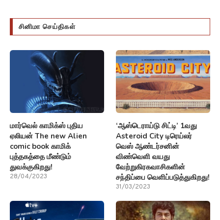
சினிமா செய்திகள்
மார்வெல் காமிக்ஸ் புதிய
‘ஆஸ்டெராய்டு சிட்டி’ 1வது
ஏலியன் The new Alien
Asteroid City டிரெய்லர்
comic book காமிக்
வெஸ் ஆண்டர்சனின்
புத்தகத்தை மீண்டும்
விண்வெளி வயது
துவக்குகிறது!
வேற்றுகிரகவாசிகளின்
சந்திப்பை வெளிப்படுத்துகிறது!
28/04/2023
31/03/2023