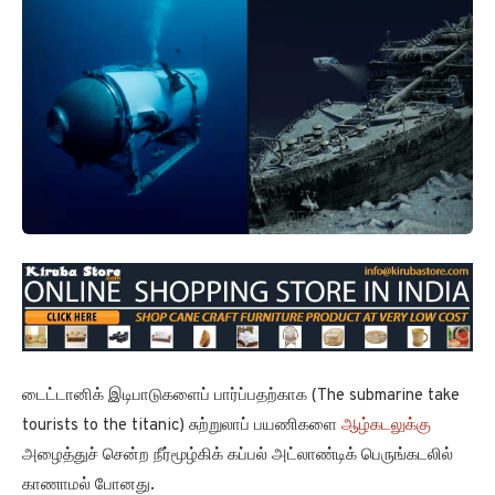
டைட்டானிக் இடிபாடுகளைப் பார்ப்பதற்காக (The submarine take
tourists to the titanic) சுற்றுலாப் பயணிகளை
ஆழ்கடலுக்கு
அழைத்துச் சென்ற நீர்மூழ்கிக் கப்பல் அட்லாண்டிக் பெருங்கடலில்
காணாமல் போனது.