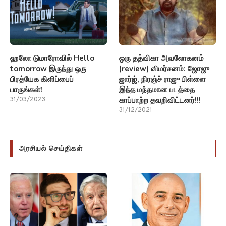
ஹலோ டுமாரோவில் Hello
ஒரு தத்விகா அவலோகனம்
tomorrow இருந்து ஒரு
(review) விமர்சனம்: ஜோஜு
பிரத்யேக கிளிப்பைப்
ஜார்ஜ், நிரஞ்ச் ராஜு பிள்ளை
பாருங்கள்!
இந்த மந்தமான படத்தை
காப்பாற்ற தவறிவிட்டனர்!!!
31/03/2023
31/12/2021
அரசியல் செய்திகள்