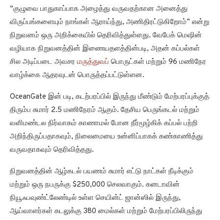
“குழுவை பாதுகாப்பாக அழைத்து வருவதற்கான அனைத்து
விருப்பங்களையும் நாங்கள் ஆராய்ந்து, அணிதிரட்டுகிறோம்” என்று
நிறுவனம் ஒரு அறிக்கையில் தெரிவித்துள்ளது. வேபேக் மெஷின்
வழியாக நிறுவனத்தின் இணையதளத்தின்படி, அதன் கப்பல்கள்
சில அடிப்படை அவசர
மருத்துவப்
பொருட்கள் மற்றும் 96 மணிநேர
வாழ்க்கை ஆதரவுடன் பொருத்தப்பட்டுள்ளன.
OceanGate இன் படி, கடற்பரப்பில் இருந்து மீண்டும் மேற்பரப்புக்குத்
திரும்ப சுமார் 2.5 மணிநேரம் ஆகும். தேசிய பெருங்கடல் மற்றும்
வளிமண்டல நிர்வாகம் காணாமல் போன நீர்மூழ்கிக் கப்பல் பற்றி
அறிந்திருப்பதாகவும், நிலைமையை உன்னிப்பாகக் கண்காணித்து
வருவதாகவும் தெரிவித்தது.
நிறுவனத்தின் ஆழ்கடல் பயணம் சுமார் எட்டு நாட்கள் நீடிக்கும்
மற்றும் ஒரு நபருக்கு $250,000 செலவாகும். கனடாவின்
நியூஃபவுண்ட்லேண்டில் உள்ள செயின்ட் ஜான்ஸில் இருந்து,
ஆய்வாளர்கள் கடலுக்கு 380 மைல்கள் மற்றும் மேற்பரப்பிலிருந்து