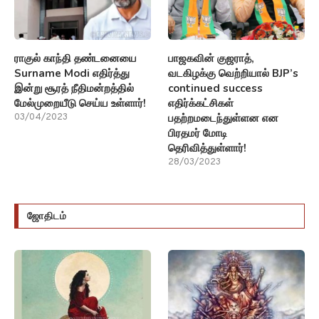
ராகுல் காந்தி தண்டனையை
பாஜகவின் குஜராத்,
Surname Modi எதிர்த்து
வடகிழக்கு வெற்றியால் BJP’s
இன்று சூரத் நீதிமன்றத்தில்
continued success
மேல்முறையீடு செய்ய உள்ளார்!
எதிர்க்கட்சிகள்
பதற்றமடைந்துள்ளன என
03/04/2023
பிரதமர் மோடி
தெரிவித்துள்ளார்!
28/03/2023
ஜோதிடம்