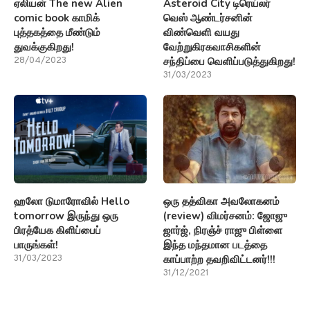
ஏலியன் The new Alien
Asteroid City டிரெய்லர்
comic book காமிக்
வெஸ் ஆண்டர்சனின்
புத்தகத்தை மீண்டும்
விண்வெளி வயது
துவக்குகிறது!
வேற்றுகிரகவாசிகளின்
சந்திப்பை வெளிப்படுத்துகிறது!
28/04/2023
31/03/2023
ஹலோ டுமாரோவில் Hello
ஒரு தத்விகா அவலோகனம்
tomorrow இருந்து ஒரு
(review) விமர்சனம்: ஜோஜு
பிரத்யேக கிளிப்பைப்
ஜார்ஜ், நிரஞ்ச் ராஜு பிள்ளை
பாருங்கள்!
இந்த மந்தமான படத்தை
காப்பாற்ற தவறிவிட்டனர்!!!
31/03/2023
31/12/2021