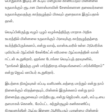
பொதுவாக இடியுடன் கூடிய மழையில் காணப்படும் மின்னலை
உருவாக்கும் சூடான பிளாஸ்மாவின் சேனல்களான தலைவர்களை
உருவாக்குவதற்கு காற்றழுத்தம் மிகவும் குறைவாக இருப்பதால்
தான்.
வெடிப்பிலிருந்து எழும் புழும் வழக்கத்திற்கு மாறாக அதிக
உயரத்தில் மின்னலை உருவாக்கும் அளவுக்கு காற்றழுத்தத்தை
உயர்த்தியிருக்கலாம், என்று வாஷ், வான்கூவரில் உள்ள அமெரிக்க
புவியியல் ஆய்வின் கேஸ்கேட்ஸ் எரிமலை ஆய்வகத்தின் வான்
ஈட்டன் கூறுகிறார். ஹங்கா டோங்கா வெடிப்புத் தரவுகளில்,
“நாங்கள் இதற்கு முன் பார்த்திராத விஷயங்களைப் பார்க்கிறோம்”
என்று ஜெஃப் லாபியர் கூறுகிறார்.
இயற்கை நிகழ்வுகள் எப்படி வளிமண்டலத்தை மாற்றும் என்று நாம்
நினைக்கும் விதத்தையும், மின்னல் இருக்கலாம் என்று நாம்
நினைத்த சூழலையும் மாற்றியது, என்று ஜெர்மன்டவுன், எம்.டி.யை
தளமாகக் கொண்ட மேம்பட்ட சுற்றுச்சூழல் கண்காணிப்பு
நிறுவனத்தின் ஆய்வு இணை ஆசிரியரும் முதன்மை மின்னல்