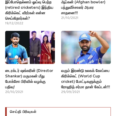
இப்போதெல்லாம் ஓய்வு பெற்ற
ஆப்கன் (Afghan bowler)
(retired cricketers) இந்திய
பந்துவீச்சாளர் அபார
கிரிக்கெட் வீரர்கள் என்ன
சாதனை!!!
செய்கிறார்கள்?
21/10/2021
19/12/2022
டைரக்டர் ஷங்கரின் (Director
வரும் இரண்டு உலகக் கோப்பை
Shankar) மருமகன் மீது
கிரிக்கெட் (World Cup
போக்சோ பிரிவில் வழக்கு
cricket) போட்டிகளுக்கும்
பதிவு!
ரோஹித் சர்மா தான் கேப்டன்!!!
20/10/2021
29/09/2021
செய்தி பிரிவுகள்