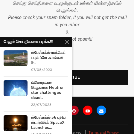
செய்து செய்திகளை உடனுக்குடன் உங்கள் மின்னஞ்சலில்
பெறுங்கள்.
Please check your spam folder, if you will not get the mail
in you inbox
&
mark mail as not spam!!!
மேலும் செய்திகளை படிக்க!!!
ஸ்பேஸ்எக்ஸ் ராக்கெட்
டபுள் ப்ளே ஃபால்கன்
9...
07/08/2023
வினோதமான
மெதுவான Neutron
star challenges
dead...
22/07/2023
ஸ்பேஸ்எக்ஸ் 56 புதிய
ஸ்டார்லிங்க் SpaceX
Launches...
@
2026 Ariviyal News. All rights reserved. |
Terms and Privacy