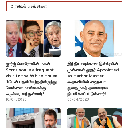
அரசியல் செய்திகள்
ஜார்ஜ் சொரோஸின் மகன்
இந்தியாவுக்கான இஸ்ரேலின்
Soros son is a frequent
முன்னாள் தூதர் Appointed
visit to the White House
as Harbor Master
பிடென் பதவியேற்றதிலிருந்து
அதானியின் ஹைஃபா
வெள்ளை மாளிகைக்கு
துறைமுகத் தலைவராக
அடிக்கடி வந்துள்ளார்?
நியமிக்கப்பட்டுள்ளார்!
10/04/2023
03/04/2023