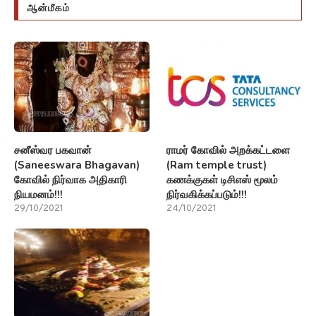
ஆன்மீகம்
சனீஸ்வர பகவான்
ராமர் கோவில் அறக்கட்டளை
(Saneeswara Bhagavan)
(Ram temple trust)
கோவில் நிர்வாக அதிகாரி
கணக்குகள் டிசிஎஸ் மூலம்
நியமனம்!!!
நிர்வகிக்கப்படும்!!!
29/10/2021
24/10/2021