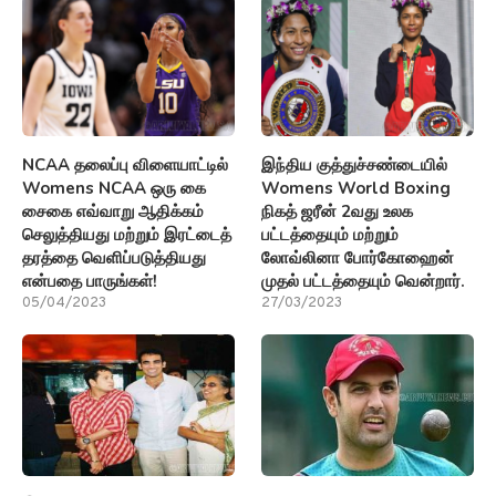
NCAA தலைப்பு விளையாட்டில்
இந்திய குத்துச்சண்டையில்
Womens NCAA ஒரு கை
Womens World Boxing
சைகை எவ்வாறு ஆதிக்கம்
நிகத் ஜரீன் 2வது உலக
செலுத்தியது மற்றும் இரட்டைத்
பட்டத்தையும் மற்றும்
தரத்தை வெளிப்படுத்தியது
லோவ்லினா போர்கோஹைன்
என்பதை பாருங்கள்!
முதல் பட்டத்தையும் வென்றார்.
05/04/2023
27/03/2023