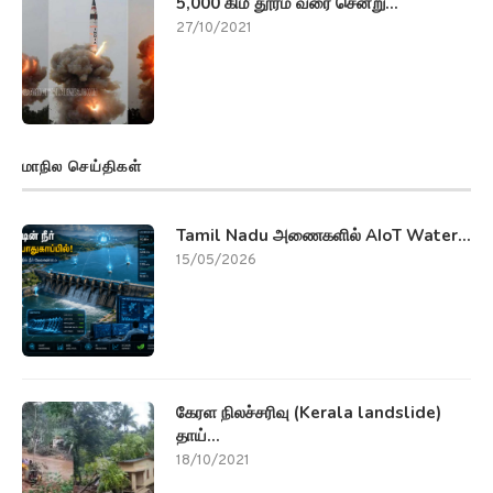
5,000 கிமீ தூரம் வரை சென்று...
27/10/2021
மாநில செய்திகள்
Tamil Nadu அணைகளில் AIoT Water...
15/05/2026
கேரள நிலச்சரிவு (Kerala landslide)
தாய்...
18/10/2021