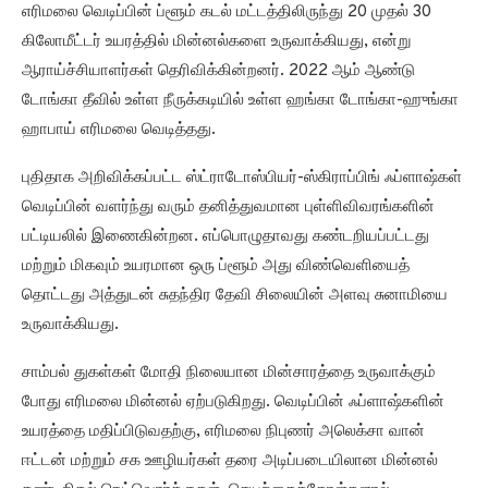
எரிமலை வெடிப்பின் ப்ளூம் கடல் மட்டத்திலிருந்து 20 முதல் 30
கிலோமீட்டர் உயரத்தில் மின்னல்களை உருவாக்கியது, என்று
ஆராய்ச்சியாளர்கள் தெரிவிக்கின்றனர். 2022 ஆம் ஆண்டு
டோங்கா தீவில் உள்ள நீருக்கடியில் உள்ள ஹங்கா டோங்கா-ஹுங்கா
ஹாபாய் எரிமலை வெடித்தது.
புதிதாக அறிவிக்கப்பட்ட ஸ்ட்ராடோஸ்பியர்-ஸ்கிராப்பிங் ஃப்ளாஷ்கள்
வெடிப்பின் வளர்ந்து வரும் தனித்துவமான புள்ளிவிவரங்களின்
பட்டியலில் இணைகின்றன. எப்பொழுதாவது கண்டறியப்பட்டது
மற்றும் மிகவும் உயரமான ஒரு ப்ளூம் அது விண்வெளியைத்
தொட்டது அத்துடன் சுதந்திர தேவி சிலையின் அளவு சுனாமியை
உருவாக்கியது.
சாம்பல் துகள்கள் மோதி நிலையான மின்சாரத்தை உருவாக்கும்
போது எரிமலை மின்னல் ஏற்படுகிறது. வெடிப்பின் ஃப்ளாஷ்களின்
உயரத்தை மதிப்பிடுவதற்கு, எரிமலை நிபுணர் அலெக்சா வான்
ஈட்டன் மற்றும் சக ஊழியர்கள் தரை அடிப்படையிலான மின்னல்