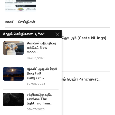
மாவட்ட செய்திகள்
மேலும் செய்திகளை படிக்க!!!
தமிழகத்தில் தொடரும் (Caste killings)
சாதி...
சீனாவின் புதிய நிலவு
ராக்கெட் New
09/11/2021
moon...
04/08/2023
ஆகஸ்ட் முழு ஸ்டர்ஜன்
நிலவு Full
sturgeon...
22 வயது இளம் பெண் (Panchayat...
30/08/2023
20/10/2021
சக்திவாய்ந்த புதிய
வானிலை The
lightning from...
05/07/2023