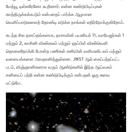
மேத்யூ டிஸ்கரேனோ கூறினார். என்ன கண்டுபிடிப்புகள்
காத்திருக்கக்கூடும் என்பதைப் பார்க்க ஆழமான
வெளிப்பாடுகளைத் தோண்டி எடுக்க நாங்கள் எதிர்நோக்குகிறோம்.
கடந்த சில தசாப்தங்களாக, நாசாவின் பயனியர் 11, வாயேஜர்கள் 1
மற்றும் 2, காசினி விண்கலம் மற்றும் ஹப்பிள் விண்வெளி
தொலைநோக்கி போன்ற பணிகள் சனியின் வளிமண்டலம் மற்றும்
வளையங்களை அவதானித்துள்ளன. JWST ஆல் கைப்பற்றப்பட்ட
படம், விஞ்ஞானிகளாக வரும் ஆண்டுகளில் இந்த ஆய்வகம்
சனியைப் பற்றி என்ன கண்டுபிடிக்கும் என்பதன் ஒரு சுவை
மட்டுமே.