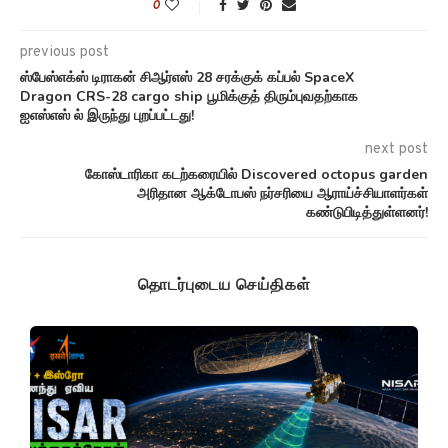
0
previous post
ஸ்பேஸ்எக்ஸ் டிராகன் சிஆர்எஸ் 28 சரக்குக் கப்பல் SpaceX
Dragon CRS-28 cargo ship பூமிக்குத் திரும்புவதற்காக
ஐஎஸ்எஸ் ல் இருந்து புறப்பட்டது!
next post
கோஸ்டாரிகா கடற்கரையில் Discovered octopus garden
அரிதான ஆக்டோபஸ் நர்சரியை ஆராய்ச்சியாளர்கள்
கண்டுபிடித்துள்ளனர்!
தொடர்புடைய செய்திகள்