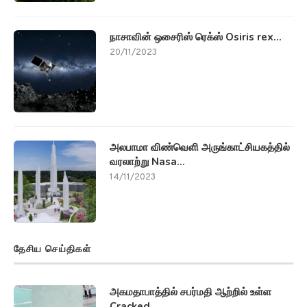
நாசாவின் ஒசைரிஸ் ரெக்ஸ் Osiris rex...
20/11/2023
அலபாமா விண்வெளி அருங்காட்சியகத்தில்
வரலாற்று Nasa...
14/11/2023
தேசிய செய்திகள்
அகமதாபாத்தில் சபர்மதி ஆற்றில் உள்ள
Cracked...