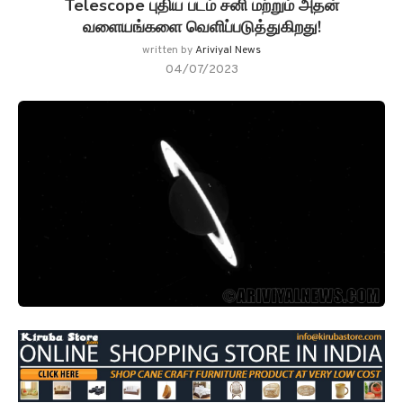
Telescope புதிய படம் சனி மற்றும் அதன்
வளையங்களை வெளிப்படுத்துகிறது!
written by
Ariviyal News
04/07/2023