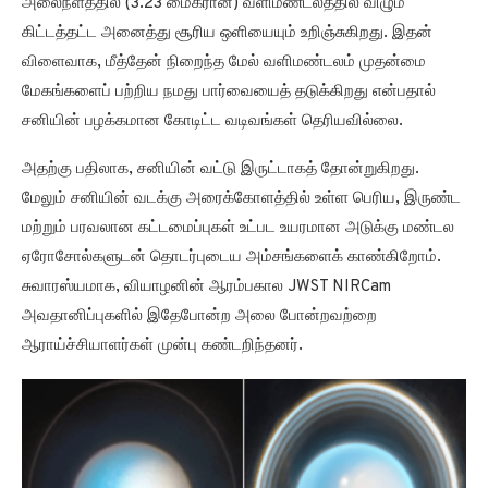
அலைநீளத்தில் (3.23 மைக்ரான்) வளிமண்டலத்தில் விழும்
கிட்டத்தட்ட அனைத்து சூரிய ஒளியையும் உறிஞ்சுகிறது. இதன்
விளைவாக, மீத்தேன் நிறைந்த மேல் வளிமண்டலம் முதன்மை
மேகங்களைப் பற்றிய நமது பார்வையைத் தடுக்கிறது என்பதால்
சனியின் பழக்கமான கோடிட்ட வடிவங்கள் தெரியவில்லை.
அதற்கு பதிலாக, சனியின் வட்டு இருட்டாகத் தோன்றுகிறது.
மேலும் சனியின் வடக்கு அரைக்கோளத்தில் உள்ள பெரிய, இருண்ட
மற்றும் பரவலான கட்டமைப்புகள் உட்பட உயரமான அடுக்கு மண்டல
ஏரோசோல்களுடன் தொடர்புடைய அம்சங்களைக் காண்கிறோம்.
சுவாரஸ்யமாக, வியாழனின் ஆரம்பகால JWST NIRCam
அவதானிப்புகளில் இதேபோன்ற அலை போன்றவற்றை
ஆராய்ச்சியாளர்கள் முன்பு கண்டறிந்தனர்.