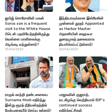
ஜார்ஜ் சொரோஸின் மகன்
இந்தியாவுக்கான இஸ்ரேலின்
Soros son is a frequent
முன்னாள் தூதர் Appointed
visit to the White House
as Harbor Master
பிடென் பதவியேற்றதிலிருந்து
அதானியின் ஹைஃபா
வெள்ளை மாளிகைக்கு
துறைமுகத் தலைவராக
அடிக்கடி வந்துள்ளார்?
நியமிக்கப்பட்டுள்ளார்!
10/04/2023
03/04/2023
ராகுல் காந்தி தண்டனையை
பாஜகவின் குஜராத்,
Surname Modi எதிர்த்து
வடகிழக்கு வெற்றியால் BJP’s
இன்று சூரத் நீதிமன்றத்தில்
continued success
மேல்முறையீடு செய்ய உள்ளார்!
எதிர்க்கட்சிகள்