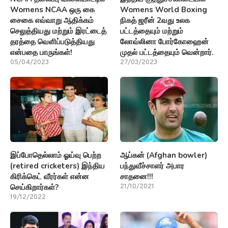
Womens NCAA ஒரு கை
Womens World Boxing
சைகை எவ்வாறு ஆதிக்கம்
நிகத் ஜரீன் 2வது உலக
செலுத்தியது மற்றும் இரட்டைத்
பட்டத்தையும் மற்றும்
தரத்தை வெளிப்படுத்தியது
லோவ்லினா போர்கோஹைன்
என்பதை பாருங்கள்!
முதல் பட்டத்தையும் வென்றார்.
05/04/2023
27/03/2023
இப்போதெல்லாம் ஓய்வு பெற்ற
ஆப்கன் (Afghan bowler)
(retired cricketers) இந்திய
பந்துவீச்சாளர் அபார
கிரிக்கெட் வீரர்கள் என்ன
சாதனை!!!
செய்கிறார்கள்?
21/10/2021
19/12/2022