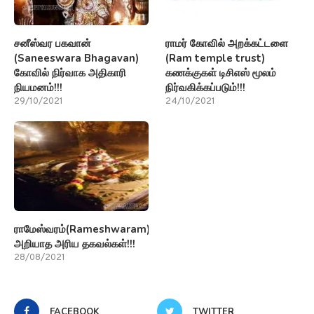
சனீஸ்வர பகவான்
ராமர் கோவில் அறக்கட்டளை
(Saneeswara Bhagavan)
(Ram temple trust)
கோவில் நிர்வாக அதிகாரி
கணக்குகள் டிசிஎஸ் மூலம்
நியமனம்!!!
நிர்வகிக்கப்படும்!!!
29/10/2021
24/10/2021
ராமேஸ்வரம்(Rameshwaram)பற்றி
அறியாத அரிய தகவல்கள்!!!
28/08/2021
FACEBOOK
TWITTER