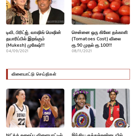
டிவி, பிரிட்ஜ், வாஷிங் மெஷின்
சென்னை ஒரு கிலோ தக்காளி
தயாரிப்பில் இறங்கும்
(Tomatoes Cost) விலை
(Mukesh) முகேஷ்!!!
ரூ.90 முதல் ரூ.100!!!
04/09/2021
08/11/2021
விளையாட்டு செய்திகள்
NCAA தலைப்பு விளையாட்டில்
இந்திய குத்துச்சண்டையில்