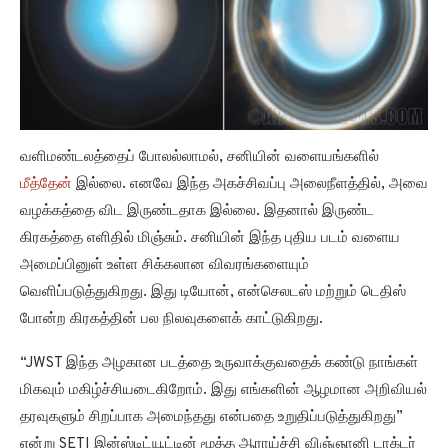
வளிமண்டலத்தைப் போலல்லாமல், சனியின் வளையங்களில்
மீத்தேன்
இல்லை. எனவே இந்த அகச்சிவப்பு அலைநீளத்தில், அவை
வழக்கத்தை விட இருண்டதாக இல்லை. இதனால் இருண்ட
கிரகத்தை எளிதில் மிஞ்சும். சனியின் இந்த புதிய படம் வளைய
அமைப்பினுள் உள்ள சிக்கலான விவரங்களையும்
வெளிப்படுத்துகிறது. இது டியோன், என்செலடஸ் மற்றும் டெதிஸ்
போன்ற கிரகத்தின் பல நிலவுகளைக் காட்டுகிறது.
“JWST இந்த அழகான படத்தை உருவாக்குவதைக் கண்டு நாங்கள்
மிகவும் மகிழ்ச்சியடைகிறோம். இது எங்களின் ஆழமான அறிவியல்
தரவுகளும் சிறப்பாக அமைந்தது என்பதை உறுதிப்படுத்துகிறது”
என்று SETI இன்ஸ்டிட்யூட்டின் மூத்த ஆராய்ச்சி விஞ்ஞானி டாக்டர்