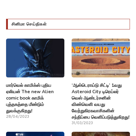
சினிமா செய்திகள்
மார்வெல் காமிக்ஸ் புதிய
‘ஆஸ்டெராய்டு சிட்டி’ 1வது
ஏலியன் The new Alien
Asteroid City டிரெய்லர்
comic book காமிக்
வெஸ் ஆண்டர்சனின்
புத்தகத்தை மீண்டும்
விண்வெளி வயது
துவக்குகிறது!
வேற்றுகிரகவாசிகளின்
சந்திப்பை வெளிப்படுத்துகிறது!
28/04/2023
31/03/2023