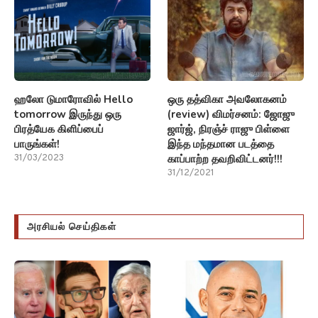
ஹலோ டுமாரோவில் Hello
ஒரு தத்விகா அவலோகனம்
tomorrow இருந்து ஒரு
(review) விமர்சனம்: ஜோஜு
பிரத்யேக கிளிப்பைப்
ஜார்ஜ், நிரஞ்ச் ராஜு பிள்ளை
பாருங்கள்!
இந்த மந்தமான படத்தை
காப்பாற்ற தவறிவிட்டனர்!!!
31/03/2023
31/12/2021
அரசியல் செய்திகள்