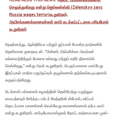
READ ALSO THIS NEWS
ரஷ்யா 'பயங்கரவாதத்தை'
செலுத்துகிறது என்று ஜெலென்ஸ்கி (Zelenskyy says
Russia wages terror)கூறுகிறார்,
ஆயிரக்கணக்கானவர்கள் நாடு கடத்தப்பட்டதாக மரியுபோல்
கூறுகிறார்
நெதர்லாந்து, ஆஸ்திரியா மற்றும் ஜப்பான் போன்ற நாடுகளில்
தெளிவான குறைவுடன். “பின்னர் அமெரிக்கா அவர்கள்
எல்லாவற்றிற்கும் மேலாக உள்ளது மற்றும் எதிர் திசையில்
செல்கிறது,” என்று அவர் கூறுகிறார். பெரும்பாலான மகப்பேறு
இறப்புகள் மாநில மறுஆய்வுக் குழுக்களால் தடுக்கக்கூடியதாகக்
கருதப்படுகிறது.
டெக்சாஸ் பல்கலைக் கழகத்தின் தென்மேற்கு மருத்துவ
மையத்தைச் சேர்ந்த டாக்டர் கேத்தரின் ஸ்போங், கர்ப்பம்
தொடர்பான மரணங்கள் வெவ்வேறு காரணங்களால் ஏற்படலாம்
என்று கூறுகிறார். கார்டியோவாஸ்குலர் நோய், கடுமையான முன்-