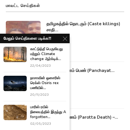
மாவட்ட செய்திகள்
தமிழகத்தில் தொடரும் (Caste killings)
சாதி...
09/11/2021
மேலும் செய்திகளை படிக்க!!!
காட்டுத்தீ பெருகியது
மற்றும் Climate
change ஆர்க்டிக்...
22/04/2023
22 வயது இளம் பெண் (Panchayat...
20/10/2021
நாசாவின் ஒசைரிஸ்
ரெக்ஸ் Osiris rex
பணியில்...
20/11/2023
பாரிஸ் ரயில்
நிலையத்தில் இருந்து A
பரோட்டா மரணம் (Parotta Death) –...
forgotten...
18/10/2021
02/05/2023