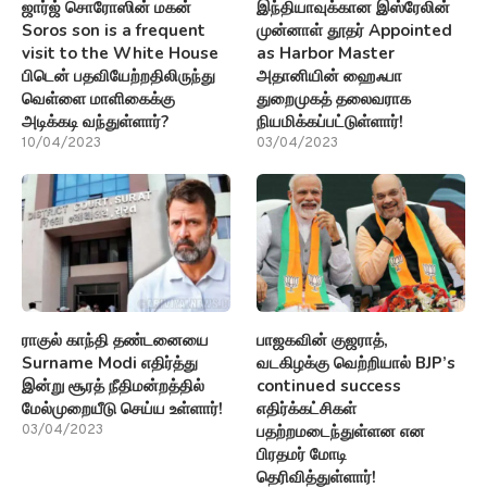
ஜார்ஜ் சொரோஸின் மகன்
இந்தியாவுக்கான இஸ்ரேலின்
Soros son is a frequent
முன்னாள் தூதர் Appointed
visit to the White House
as Harbor Master
பிடென் பதவியேற்றதிலிருந்து
அதானியின் ஹைஃபா
வெள்ளை மாளிகைக்கு
துறைமுகத் தலைவராக
அடிக்கடி வந்துள்ளார்?
நியமிக்கப்பட்டுள்ளார்!
10/04/2023
03/04/2023
ராகுல் காந்தி தண்டனையை
பாஜகவின் குஜராத்,
Surname Modi எதிர்த்து
வடகிழக்கு வெற்றியால் BJP’s
இன்று சூரத் நீதிமன்றத்தில்
continued success
மேல்முறையீடு செய்ய உள்ளார்!
எதிர்க்கட்சிகள்
பதற்றமடைந்துள்ளன என
03/04/2023
பிரதமர் மோடி
தெரிவித்துள்ளார்!