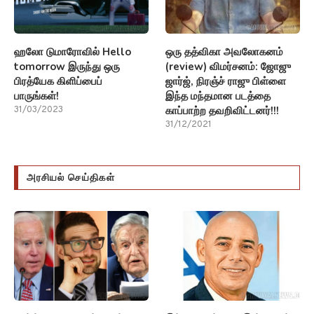
ஹலோ டுமாரோவில் Hello
ஒரு தத்விகா அவலோகனம்
tomorrow இருந்து ஒரு
(review) விமர்சனம்: ஜோஜு
பிரத்யேக கிளிப்பைப்
ஜார்ஜ், நிரஞ்ச் ராஜு பிள்ளை
பாருங்கள்!
இந்த மந்தமான படத்தை
காப்பாற்ற தவறிவிட்டனர்!!!
31/03/2023
31/12/2021
அரசியல் செய்திகள்