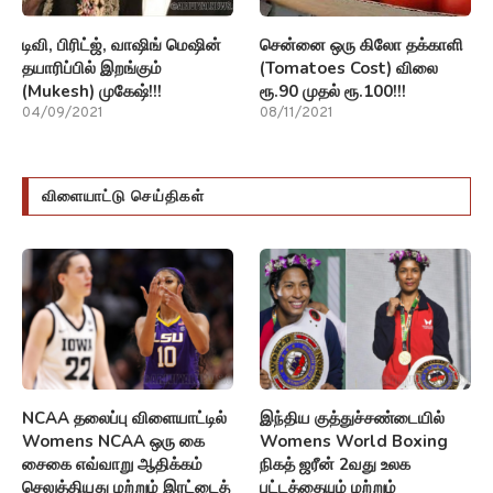
டிவி, பிரிட்ஜ், வாஷிங் மெஷின்
சென்னை ஒரு கிலோ தக்காளி
தயாரிப்பில் இறங்கும்
(Tomatoes Cost) விலை
(Mukesh) முகேஷ்!!!
ரூ.90 முதல் ரூ.100!!!
04/09/2021
08/11/2021
விளையாட்டு செய்திகள்
NCAA தலைப்பு விளையாட்டில்
இந்திய குத்துச்சண்டையில்
Womens NCAA ஒரு கை
Womens World Boxing
சைகை எவ்வாறு ஆதிக்கம்
நிகத் ஜரீன் 2வது உலக
செலுத்தியது மற்றும் இரட்டைத்
பட்டத்தையும் மற்றும்