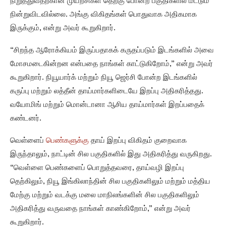
நிறுத்துவதற்கான முயற்சிகள் தெற்கு போன்ற பகுதிகளில் மட்டும்
நின்றுவிடவில்லை. அங்கு விகிதங்கள் பொதுவாக அதிகமாக
இருக்கும், என்று அவர் கூறுகிறார்.
“சிறந்த ஆரோக்கியம் இருப்பதாகக் கருதப்படும் இடங்களில் அவை
மோசமடைகின்றன என்பதை நாங்கள் காட்டுகிறோம்,” என்று அவர்
கூறுகிறார். நியூயார்க் மற்றும் நியூ ஜெர்சி போன்ற இடங்களில்
கருப்பு மற்றும் லத்தீன் தாய்மார்களிடையே இறப்பு அதிகரித்தது.
வயோமிங் மற்றும் மொன்டானா ஆசிய தாய்மார்கள் இறப்பதைக்
கண்டனர்.
வெள்ளைப்
பெண்களுக்கு
தாய் இறப்பு விகிதம் குறைவாக
இருந்தாலும், நாட்டின் சில பகுதிகளில் இது அதிகரித்து வருகிறது.
“வெள்ளை பெண்களைப் பொறுத்தவரை, தாய்வழி இறப்பு
தெற்கிலும், நியூ இங்கிலாந்தின் சில பகுதிகளிலும் மற்றும் மத்திய
மேற்கு மற்றும் வடக்கு மலை மாநிலங்களின் சில பகுதிகளிலும்
அதிகரித்து வருவதை நாங்கள் காண்கிறோம்,” என்று அவர்
கூறுகிறார்.