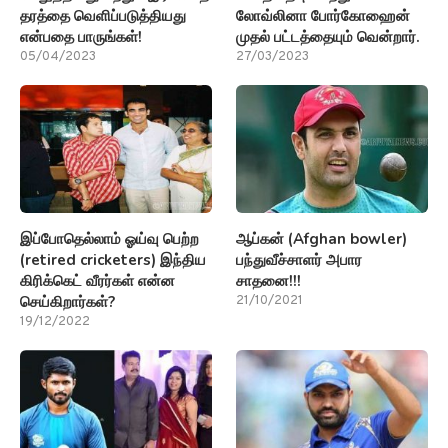
தரத்தை வெளிப்படுத்தியது
லோவ்லினா போர்கோஹைன்
என்பதை பாருங்கள்!
முதல் பட்டத்தையும் வென்றார்.
05/04/2023
27/03/2023
இப்போதெல்லாம் ஓய்வு பெற்ற
ஆப்கன் (Afghan bowler)
(retired cricketers) இந்திய
பந்துவீச்சாளர் அபார
கிரிக்கெட் வீரர்கள் என்ன
சாதனை!!!
செய்கிறார்கள்?
21/10/2021
19/12/2022