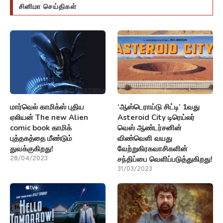
சினிமா செய்திகள்
மார்வெல் காமிக்ஸ் புதிய
‘ஆஸ்டெராய்டு சிட்டி’ 1வது
ஏலியன் The new Alien
Asteroid City டிரெய்லர்
comic book காமிக்
வெஸ் ஆண்டர்சனின்
புத்தகத்தை மீண்டும்
விண்வெளி வயது
துவக்குகிறது!
வேற்றுகிரகவாசிகளின்
சந்திப்பை வெளிப்படுத்துகிறது!
28/04/2023
31/03/2023