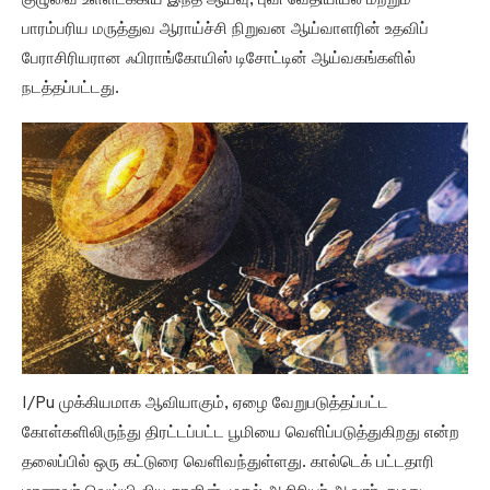
குழுவை உள்ளடக்கிய இந்த ஆய்வு, புவி வேதியியல் மற்றும்
பாரம்பரிய மருத்துவ ஆராய்ச்சி நிறுவன ஆய்வாளரின் உதவிப்
பேராசிரியரான ஃபிராங்கோயிஸ் டிசோட்டின் ஆய்வகங்களில்
நடத்தப்பட்டது.
I/Pu முக்கியமாக ஆவியாகும், ஏழை வேறுபடுத்தப்பட்ட
கோள்களிலிருந்து திரட்டப்பட்ட பூமியை வெளிப்படுத்துகிறது என்ற
தலைப்பில் ஒரு கட்டுரை வெளிவந்துள்ளது. கால்டெக் பட்டதாரி