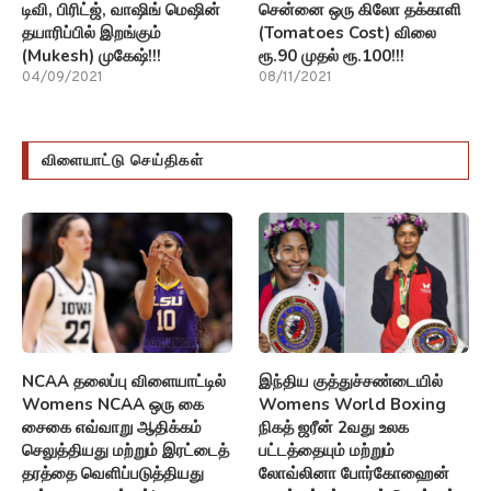
டிவி, பிரிட்ஜ், வாஷிங் மெஷின்
சென்னை ஒரு கிலோ தக்காளி
தயாரிப்பில் இறங்கும்
(Tomatoes Cost) விலை
(Mukesh) முகேஷ்!!!
ரூ.90 முதல் ரூ.100!!!
04/09/2021
08/11/2021
விளையாட்டு செய்திகள்
NCAA தலைப்பு விளையாட்டில்
இந்திய குத்துச்சண்டையில்
Womens NCAA ஒரு கை
Womens World Boxing
சைகை எவ்வாறு ஆதிக்கம்
நிகத் ஜரீன் 2வது உலக
செலுத்தியது மற்றும் இரட்டைத்
பட்டத்தையும் மற்றும்
தரத்தை வெளிப்படுத்தியது
லோவ்லினா போர்கோஹைன்