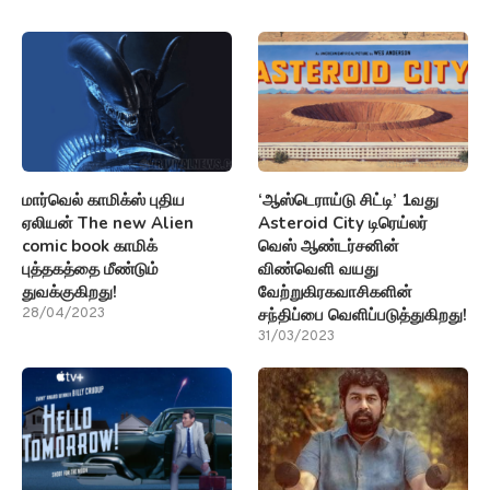
மார்வெல் காமிக்ஸ் புதிய
‘ஆஸ்டெராய்டு சிட்டி’ 1வது
ஏலியன் The new Alien
Asteroid City டிரெய்லர்
comic book காமிக்
வெஸ் ஆண்டர்சனின்
புத்தகத்தை மீண்டும்
விண்வெளி வயது
துவக்குகிறது!
வேற்றுகிரகவாசிகளின்
சந்திப்பை வெளிப்படுத்துகிறது!
28/04/2023
31/03/2023