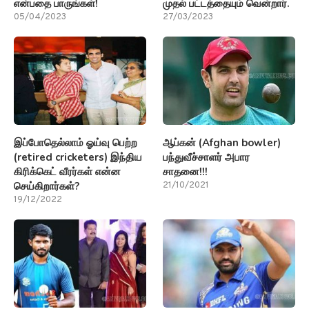
என்பதை பாருங்கள்!
முதல் பட்டத்தையும் வென்றார்.
05/04/2023
27/03/2023
இப்போதெல்லாம் ஓய்வு பெற்ற
ஆப்கன் (Afghan bowler)
(retired cricketers) இந்திய
பந்துவீச்சாளர் அபார
கிரிக்கெட் வீரர்கள் என்ன
சாதனை!!!
செய்கிறார்கள்?
21/10/2021
19/12/2022