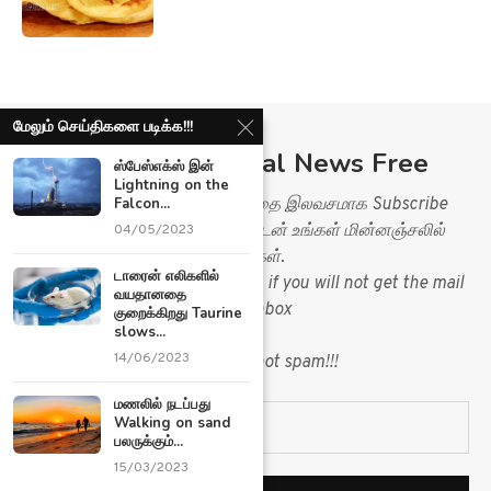
மேலும் செய்திகளை படிக்க!!!
Subscribe Ariviyal News Free
ஸ்பேஸ்எக்ஸ் இன்
Lightning on the
Ariviyal News இணையதளத்தை இலவசமாக Subscribe
Falcon...
செய்து செய்திகளை உடனுக்குடன் உங்கள் மின்னஞ்சலில்
04/05/2023
பெறுங்கள்.
டாரைன் எலிகளில்
Please check your spam folder, if you will not get the mail
வயதானதை
in you inbox
குறைக்கிறது Taurine
slows...
&
14/06/2023
mark mail as not spam!!!
மணலில் நடப்பது
Walking on sand
பலருக்கும்...
15/03/2023