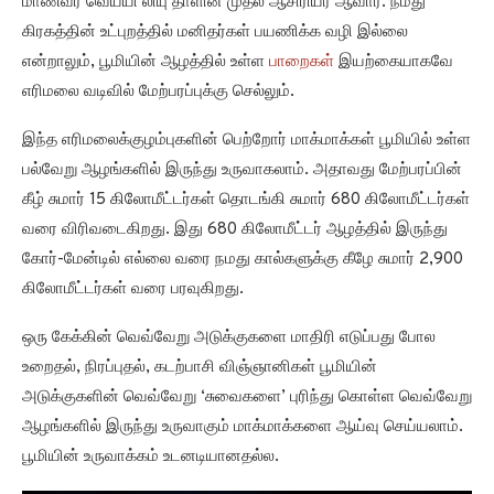
மாணவர் வெய்யி லியு தாளின் முதல் ஆசிரியர் ஆவார். நமது
கிரகத்தின் உட்புறத்தில் மனிதர்கள் பயணிக்க வழி இல்லை
என்றாலும், பூமியின் ஆழத்தில் உள்ள
பாறைகள்
இயற்கையாகவே
எரிமலை வடிவில் மேற்பரப்புக்கு செல்லும்.
இந்த எரிமலைக்குழம்புகளின் பெற்றோர் மாக்மாக்கள் பூமியில் உள்ள
பல்வேறு ஆழங்களில் இருந்து உருவாகலாம். அதாவது மேற்பரப்பின்
கீழ் சுமார் 15 கிலோமீட்டர்கள் தொடங்கி சுமார் 680 கிலோமீட்டர்கள்
வரை விரிவடைகிறது. இது 680 கிலோமீட்டர் ஆழத்தில் இருந்து
கோர்-மேன்டில் எல்லை வரை நமது கால்களுக்கு கீழே சுமார் 2,900
கிலோமீட்டர்கள் வரை பரவுகிறது.
ஒரு கேக்கின் வெவ்வேறு அடுக்குகளை மாதிரி எடுப்பது போல
உறைதல், நிரப்புதல், கடற்பாசி விஞ்ஞானிகள் பூமியின்
அடுக்குகளின் வெவ்வேறு ‘சுவைகளை’ புரிந்து கொள்ள வெவ்வேறு
ஆழங்களில் இருந்து உருவாகும் மாக்மாக்களை ஆய்வு செய்யலாம்.
பூமியின் உருவாக்கம் உடனடியானதல்ல.