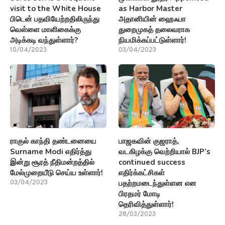
visit to the White House
as Harbor Master
பிடென் பதவியேற்றதிலிருந்து
அதானியின் ஹைஃபா
வெள்ளை மாளிகைக்கு
துறைமுகத் தலைவராக
அடிக்கடி வந்துள்ளார்?
நியமிக்கப்பட்டுள்ளார்!
10/04/2023
03/04/2023
ராகுல் காந்தி தண்டனையை
பாஜகவின் குஜராத்,
Surname Modi எதிர்த்து
வடகிழக்கு வெற்றியால் BJP’s
இன்று சூரத் நீதிமன்றத்தில்
continued success
மேல்முறையீடு செய்ய உள்ளார்!
எதிர்க்கட்சிகள்
பதற்றமடைந்துள்ளன என
03/04/2023
பிரதமர் மோடி
தெரிவித்துள்ளார்!
28/03/2023