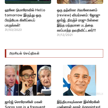
ஹலோ டுமாரோவில் Hello
ஒரு தத்விகா அவலோகனம்
tomorrow இருந்து ஒரு
(review) விமர்சனம்: ஜோஜு
பிரத்யேக கிளிப்பைப்
ஜார்ஜ், நிரஞ்ச் ராஜு பிள்ளை
பாருங்கள்!
இந்த மந்தமான படத்தை
காப்பாற்ற தவறிவிட்டனர்!!!
31/03/2023
31/12/2021
அரசியல் செய்திகள்
ஜார்ஜ் சொரோஸின் மகன்
இந்தியாவுக்கான இஸ்ரேலின்
Soros son is a frequent
முன்னாள் தூதர் Appointed