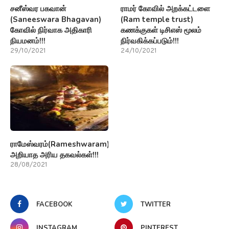
சனீஸ்வர பகவான்
ராமர் கோவில் அறக்கட்டளை
(Saneeswara Bhagavan)
(Ram temple trust)
கோவில் நிர்வாக அதிகாரி
கணக்குகள் டிசிஎஸ் மூலம்
நியமனம்!!!
நிர்வகிக்கப்படும்!!!
29/10/2021
24/10/2021
ராமேஸ்வரம்(Rameshwaram)பற்றி
அறியாத அரிய தகவல்கள்!!!
28/08/2021
FACEBOOK
TWITTER
INSTAGRAM
PINTEREST