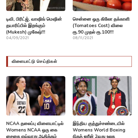
டிவி, பிரிட்ஜ், வாஷிங் மெஷின்
சென்னை ஒரு கிலோ தக்காளி
தயாரிப்பில் இறங்கும்
(Tomatoes Cost) விலை
(Mukesh) முகேஷ்!!!
ரூ.90 முதல் ரூ.100!!!
04/09/2021
08/11/2021
விளையாட்டு செய்திகள்
NCAA தலைப்பு விளையாட்டில்
இந்திய குத்துச்சண்டையில்
Womens NCAA ஒரு கை
Womens World Boxing
சைகை எவ்வாறு ஆதிக்கம்
நிகத் ஜரீன் 2வது உலக