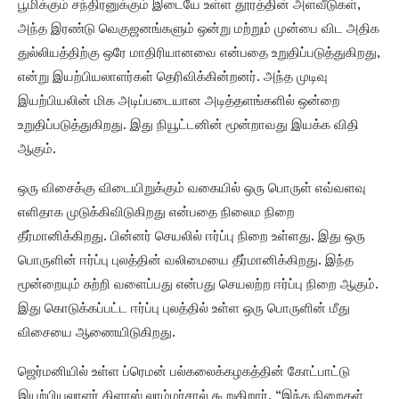
பூமிக்கும் சந்திரனுக்கும் இடையே உள்ள தூரத்தின் அளவீடுகள்,
அந்த இரண்டு வெகுஜனங்களும் ஒன்று மற்றும் முன்பை விட அதிக
துல்லியத்திற்கு ஒரே மாதிரியானவை என்பதை உறுதிப்படுத்துகிறது,
என்று இயற்பியலாளர்கள் தெரிவிக்கின்றனர். அந்த முடிவு
இயற்பியலின் மிக அடிப்படையான அடித்தளங்களில் ஒன்றை
உறுதிப்படுத்துகிறது. இது நியூட்டனின் மூன்றாவது இயக்க விதி
ஆகும்.
ஒரு விசைக்கு விடையிறுக்கும் வகையில் ஒரு பொருள் எவ்வளவு
எளிதாக முடுக்கிவிடுகிறது என்பதை நிலைம நிறை
தீர்மானிக்கிறது. பின்னர் செயலில் ஈர்ப்பு நிறை உள்ளது. இது ஒரு
பொருளின் ஈர்ப்பு புலத்தின் வலிமையை தீர்மானிக்கிறது. இந்த
மூன்றையும் சுற்றி வளைப்பது என்பது செயலற்ற ஈர்ப்பு நிறை ஆகும்.
இது கொடுக்கப்பட்ட ஈர்ப்பு புலத்தில் உள்ள ஒரு பொருளின் மீது
விசையை ஆணையிடுகிறது.
ஜெர்மனியில் உள்ள ப்ரெமன் பல்கலைக்கழகத்தின் கோட்பாட்டு
இயற்பியலாளர் கிளாஸ் லாம்மர்சால் கூறுகிறார், “இந்த நிறைகள்