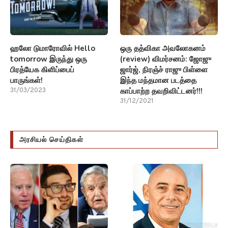
ஹலோ டுமாரோவில் Hello
ஒரு தத்விகா அவலோகனம்
tomorrow இருந்து ஒரு
(review) விமர்சனம்: ஜோஜு
பிரத்யேக கிளிப்பைப்
ஜார்ஜ், நிரஞ்ச் ராஜு பிள்ளை
பாருங்கள்!
இந்த மந்தமான படத்தை
காப்பாற்ற தவறிவிட்டனர்!!!
31/03/2023
31/12/2021
அரசியல் செய்திகள்