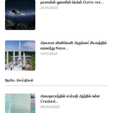
நாசாவின் ஒசைரிஸ் ரெக்ஸ் Osiris rex...
20/11/2023
அலபாமா விண்வெளி அருங்காட்சியகத்தில்
வரலாற்று Nasa...
14/11/2023
தேசிய செய்திகள்
அகமதாபாத்தில் சபர்மதி ஆற்றில் உள்ள
Cracked...
08/04/2023