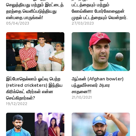
செலுத்தியது மற்றும் இரட்டைத்
பட்டத்தையும் மற்றும்
தரத்தை வெளிப்படுத்தியது
லோவ்லினா போர்கோஹைன்
என்பதை பாருங்கள்!
முதல் பட்டத்தையும் வென்றார்.
05/04/2023
27/03/2023
இப்போதெல்லாம் ஓய்வு பெற்ற
ஆப்கன் (Afghan bowler)
(retired cricketers) இந்திய
பந்துவீச்சாளர் அபார
கிரிக்கெட் வீரர்கள் என்ன
சாதனை!!!
செய்கிறார்கள்?
21/10/2021
19/12/2022