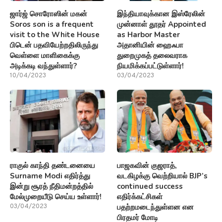
ஜார்ஜ் சொரோஸின் மகன்
இந்தியாவுக்கான இஸ்ரேலின்
Soros son is a frequent
முன்னாள் தூதர் Appointed
visit to the White House
as Harbor Master
பிடென் பதவியேற்றதிலிருந்து
அதானியின் ஹைஃபா
வெள்ளை மாளிகைக்கு
துறைமுகத் தலைவராக
அடிக்கடி வந்துள்ளார்?
நியமிக்கப்பட்டுள்ளார்!
10/04/2023
03/04/2023
ராகுல் காந்தி தண்டனையை
பாஜகவின் குஜராத்,
Surname Modi எதிர்த்து
வடகிழக்கு வெற்றியால் BJP’s
இன்று சூரத் நீதிமன்றத்தில்
continued success
மேல்முறையீடு செய்ய உள்ளார்!
எதிர்க்கட்சிகள்
பதற்றமடைந்துள்ளன என
03/04/2023
பிரதமர் மோடி