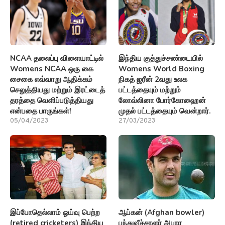
NCAA தலைப்பு விளையாட்டில்
இந்திய குத்துச்சண்டையில்
Womens NCAA ஒரு கை
Womens World Boxing
சைகை எவ்வாறு ஆதிக்கம்
நிகத் ஜரீன் 2வது உலக
செலுத்தியது மற்றும் இரட்டைத்
பட்டத்தையும் மற்றும்
தரத்தை வெளிப்படுத்தியது
லோவ்லினா போர்கோஹைன்
என்பதை பாருங்கள்!
முதல் பட்டத்தையும் வென்றார்.
05/04/2023
27/03/2023
இப்போதெல்லாம் ஓய்வு பெற்ற
ஆப்கன் (Afghan bowler)
(retired cricketers) இந்திய
பந்துவீச்சாளர் அபார