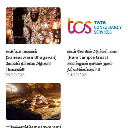
சனீஸ்வர பகவான்
ராமர் கோவில் அறக்கட்டளை
(Saneeswara Bhagavan)
(Ram temple trust)
கோவில் நிர்வாக அதிகாரி
கணக்குகள் டிசிஎஸ் மூலம்
நியமனம்!!!
நிர்வகிக்கப்படும்!!!
29/10/2021
24/10/2021
ராமேஸ்வரம்(Rameshwaram)பற்றி