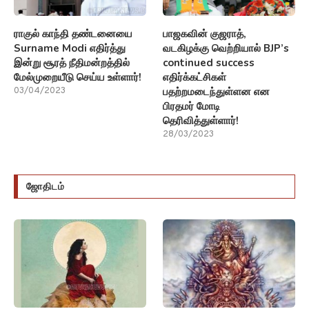
ராகுல் காந்தி தண்டனையை
பாஜகவின் குஜராத்,
Surname Modi எதிர்த்து
வடகிழக்கு வெற்றியால் BJP’s
இன்று சூரத் நீதிமன்றத்தில்
continued success
மேல்முறையீடு செய்ய உள்ளார்!
எதிர்க்கட்சிகள்
பதற்றமடைந்துள்ளன என
03/04/2023
பிரதமர் மோடி
தெரிவித்துள்ளார்!
28/03/2023
ஜோதிடம்