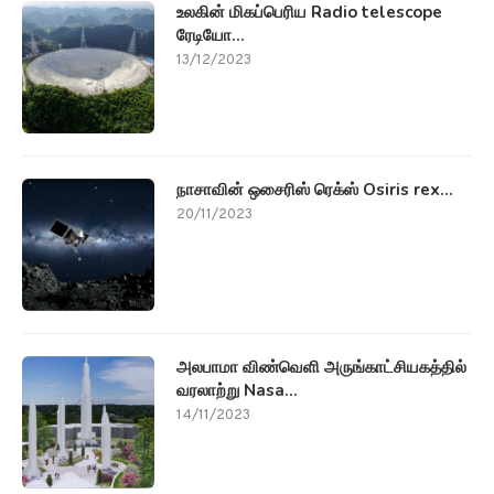
உலகின் மிகப்பெரிய Radio telescope
ரேடியோ...
13/12/2023
நாசாவின் ஒசைரிஸ் ரெக்ஸ் Osiris rex...
20/11/2023
அலபாமா விண்வெளி அருங்காட்சியகத்தில்
வரலாற்று Nasa...
14/11/2023