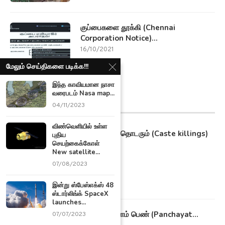
குப்பைகளை தூக்கி (Chennai
Corporation Notice)...
16/10/2021
மேலும் செய்திகளை படிக்க!!!
இந்த காவியமான நாசா
வரைபடம் Nasa map...
மாவட்ட செய்திகள்
04/11/2023
விண்வெளியில் உள்ள
தமிழகத்தில் தொடரும் (Caste killings)
புதிய
சாதி...
செயற்கைக்கோள்
New satellite...
09/11/2021
07/08/2023
இன்று ஸ்பேஸ்எக்ஸ் 48
ஸ்டார்லிங்க் SpaceX
launches...
22 வயது இளம் பெண் (Panchayat...
07/07/2023