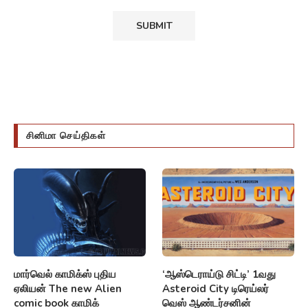
சினிமா செய்திகள்
மார்வெல் காமிக்ஸ் புதிய
‘ஆஸ்டெராய்டு சிட்டி’ 1வது
ஏலியன் The new Alien
Asteroid City டிரெய்லர்
comic book காமிக்
வெஸ் ஆண்டர்சனின்