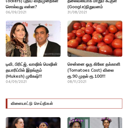
lockers) புதிய விதிமுறைகள்
தலைவலியாக மாறும் கூகுள்
சொல்வது என்ன?
(Google)நிறுவனம்
06/09/2021
31/08/2021
டிவி, பிரிட்ஜ், வாஷிங் மெஷின்
சென்னை ஒரு கிலோ தக்காளி
தயாரிப்பில் இறங்கும்
(Tomatoes Cost) விலை
(Mukesh) முகேஷ்!!!
ரூ.90 முதல் ரூ.100!!!
04/09/2021
08/11/2021
விளையாட்டு செய்திகள்