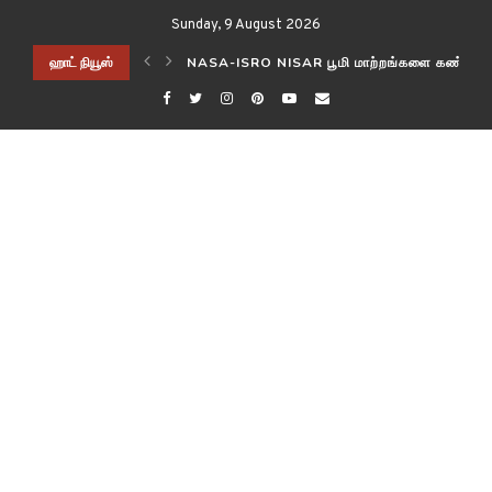
Sunday, 9 August 2026
ிடித்த விஞ்ஞானிகள்!
ஹாட் நியூஸ்
NASA-ISRO NISAR பூமி மாற்றங்களை கண்காணி