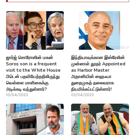
ஜார்ஜ் சொரோஸின் மகன்
இந்தியாவுக்கான இஸ்ரேலின்
Soros son is a frequent
முன்னாள் தூதர் Appointed
visit to the White House
as Harbor Master
பிடென் பதவியேற்றதிலிருந்து
அதானியின் ஹைஃபா
வெள்ளை மாளிகைக்கு
துறைமுகத் தலைவராக
அடிக்கடி வந்துள்ளார்?
நியமிக்கப்பட்டுள்ளார்!
10/04/2023
03/04/2023