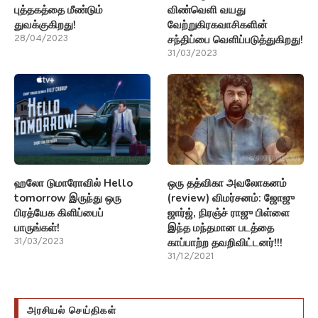
புத்தகத்தை மீண்டும்
விண்வெளி வயது
துவக்குகிறது!
வேற்றுகிரகவாசிகளின்
சந்திப்பை வெளிப்படுத்துகிறது!
28/04/2023
31/03/2023
ஹலோ டுமாரோவில் Hello
ஒரு தத்விகா அவலோகனம்
tomorrow இருந்து ஒரு
(review) விமர்சனம்: ஜோஜு
பிரத்யேக கிளிப்பைப்
ஜார்ஜ், நிரஞ்ச் ராஜு பிள்ளை
பாருங்கள்!
இந்த மந்தமான படத்தை
காப்பாற்ற தவறிவிட்டனர்!!!
31/03/2023
31/12/2021
அரசியல் செய்திகள்