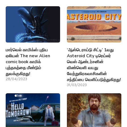
மார்வெல் காமிக்ஸ் புதிய
‘ஆஸ்டெராய்டு சிட்டி’ 1வது
ஏலியன் The new Alien
Asteroid City டிரெய்லர்
comic book காமிக்
வெஸ் ஆண்டர்சனின்
புத்தகத்தை மீண்டும்
விண்வெளி வயது
துவக்குகிறது!
வேற்றுகிரகவாசிகளின்
சந்திப்பை வெளிப்படுத்துகிறது!
28/04/2023
31/03/2023