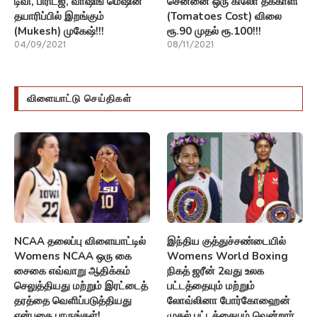
டிவி, பிரிட்ஜ், வாஷிங் மெஷின்
சென்னை ஒரு கிலோ தக்காளி
தயாரிப்பில் இறங்கும்
(Tomatoes Cost) விலை
(Mukesh) முகேஷ்!!!
ரூ.90 முதல் ரூ.100!!!
04/09/2021
08/11/2021
விளையாட்டு செய்திகள்
NCAA தலைப்பு விளையாட்டில்
இந்திய குத்துச்சண்டையில்
Womens NCAA ஒரு கை
Womens World Boxing
சைகை எவ்வாறு ஆதிக்கம்
நிகத் ஜரீன் 2வது உலக
செலுத்தியது மற்றும் இரட்டைத்
பட்டத்தையும் மற்றும்
தரத்தை வெளிப்படுத்தியது
லோவ்லினா போர்கோஹைன்
என்பதை பாருங்கள்!
முதல் பட்டத்தையும் வென்றார்.