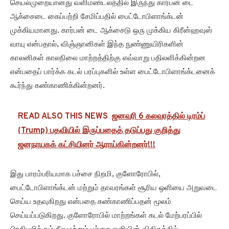
செயல்முறையானது வளிமண்டலத்தில் இருந்து கார்பன் டை
ஆக்சைடை கைப்பற்றி சேமிப்பதில் பைட்டோபிளாங்க்டன்
முக்கியமானது. கார்பன் டை ஆக்சைடு ஒரு முக்கிய கிரீன்ஹவுஸ்
வாயு என்பதால், விஞ்ஞானிகள் இந்த நுண்ணுயிரிகளின்
காலனிகள் காலநிலை மாற்றத்திற்கு எவ்வாறு பதிலளிக்கின்றன
என்பதைப் பார்க்க கடல் பரப்புகளில் உள்ள பைட்டோபிளாங்க்டனைக்
கூர்ந்து கண்காணிக்கின்றனர்.
READ ALSO THIS NEWS
ஜனவரி 6 கலவரத்தில் டிரம்ப்
(Trump) பதவியில் இருப்பதைத் தடுப்பது குறித்து
ஜனநாயகக் கட்சியினர் ஆராய்கின்றனர்!!!
இது பாரம்பரியமாக பச்சை நிறமி, குளோரோபில்,
பைட்டோபிளாங்க்டன் மற்றும் தாவரங்கள் சூரிய ஒளியை அறுவடை
செய்ய உதவுகிறது என்பதை கண்காணிப்பதன் மூலம்
செய்யப்படுகிறது. குளோரோபில் மாற்றங்கள் கடல் மேற்பரப்பில்