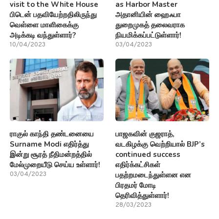
visit to the White House
as Harbor Master
பிடென் பதவியேற்றதிலிருந்து
அதானியின் ஹைஃபா
வெள்ளை மாளிகைக்கு
துறைமுகத் தலைவராக
அடிக்கடி வந்துள்ளார்?
நியமிக்கப்பட்டுள்ளார்!
10/04/2023
03/04/2023
ராகுல் காந்தி தண்டனையை
பாஜகவின் குஜராத்,
Surname Modi எதிர்த்து
வடகிழக்கு வெற்றியால் BJP’s
இன்று சூரத் நீதிமன்றத்தில்
continued success
மேல்முறையீடு செய்ய உள்ளார்!
எதிர்க்கட்சிகள்
பதற்றமடைந்துள்ளன என
03/04/2023
பிரதமர் மோடி
தெரிவித்துள்ளார்!
28/03/2023