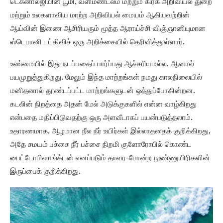
டெக்னாலஜியின் பூமி, வளிமண்டலம் மற்றும் கிரக அறிவியல் துறை
மற்றும் உலகளாவிய மாற்ற அறிவியல் மையம் ஆகியவற்றின்
ஆய்வின் இணை ஆசிரியரும் மூத்த ஆராய்ச்சி விஞ்ஞானியுமான
ஸ்டெபானி டட்கிவிச் ஒரு அறிக்கையில் தெரிவித்துள்ளார்.
உண்மையில் இது நடப்பதைப் பார்ப்பது ஆச்சரியமல்ல, ஆனால்
பயமுறுத்துகிறது. மேலும் இந்த மாற்றங்கள் நமது காலநிலையில்
மனிதனால் தூண்டப்பட்ட மாற்றங்களுடன் ஒத்துப்போகின்றன.
கடலின் நிறத்தை அதன் மேல் அடுக்குகளில் என்ன வாழ்கிறது
என்பதை மதிப்பிடுவதற்கு ஒரு அளவீடாகப் பயன்படுத்தலாம்.
உதாரணமாக, ஆழமான நீல நீர் உயிர்கள் இல்லாததைக் குறிக்கிறது,
அதே சமயம் பச்சை நீர் பச்சை நிறமி குளோரோபில் கொண்ட
பைட்டோபிளாங்க்டன் எனப்படும் தாவர-போன்ற நுண்ணுயிரிகளின்
இருப்பைக் குறிக்கிறது.