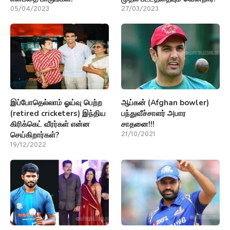
05/04/2023
27/03/2023
இப்போதெல்லாம் ஓய்வு பெற்ற
ஆப்கன் (Afghan bowler)
(retired cricketers) இந்திய
பந்துவீச்சாளர் அபார
கிரிக்கெட் வீரர்கள் என்ன
சாதனை!!!
செய்கிறார்கள்?
21/10/2021
19/12/2022