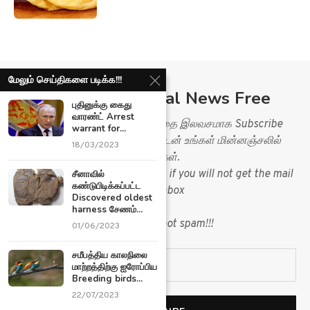
மேலும் செய்திகளை படிக்க!!!
Subscribe Ariviyal News Free
புதினுக்கு கைது
வாரண்ட் Arrest
Ariviyal News இணையதளத்தை இலவசமாக Subscribe
warrant for...
செய்து செய்திகளை உடனுக்குடன் உங்கள் மின்னஞ்சலில்
18/03/2023
பெறுங்கள்.
Please check your spam folder, if you will not get the mail
சீனாவில்
கண்டுபிடிக்கப்பட்ட
in you inbox
Discovered oldest
&
harness சேணம்...
mark mail as not spam!!!
01/06/2023
சமீபத்திய காலநிலை
மாற்றத்திற்கு ஐரோப்பிய
Breeding birds...
22/07/2023