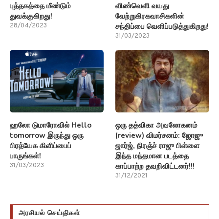
புத்தகத்தை மீண்டும்
விண்வெளி வயது
துவக்குகிறது!
வேற்றுகிரகவாசிகளின்
சந்திப்பை வெளிப்படுத்துகிறது!
28/04/2023
31/03/2023
ஹலோ டுமாரோவில் Hello
ஒரு தத்விகா அவலோகனம்
tomorrow இருந்து ஒரு
(review) விமர்சனம்: ஜோஜு
பிரத்யேக கிளிப்பைப்
ஜார்ஜ், நிரஞ்ச் ராஜு பிள்ளை
பாருங்கள்!
இந்த மந்தமான படத்தை
காப்பாற்ற தவறிவிட்டனர்!!!
31/03/2023
31/12/2021
அரசியல் செய்திகள்