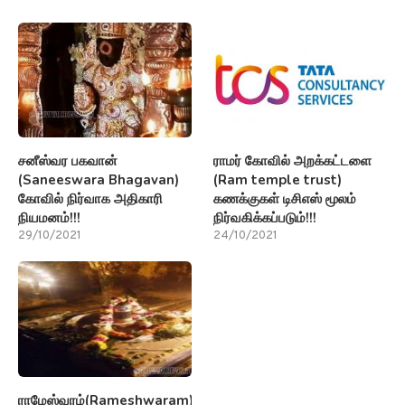
சனீஸ்வர பகவான்
ராமர் கோவில் அறக்கட்டளை
(Saneeswara Bhagavan)
(Ram temple trust)
கோவில் நிர்வாக அதிகாரி
கணக்குகள் டிசிஎஸ் மூலம்
நியமனம்!!!
நிர்வகிக்கப்படும்!!!
29/10/2021
24/10/2021
ராமேஸ்வரம்(Rameshwaram)பற்றி