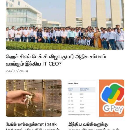
ஹெச் சிஎல் டெக் சி விஜயகுமார் அதிக சம்பளம்
வாங்கும் இந்திய IT CEO?
24/07/2024
பேங்க் லாக்கருக்கான (bank
இந்திய வங்கிகளுக்கு