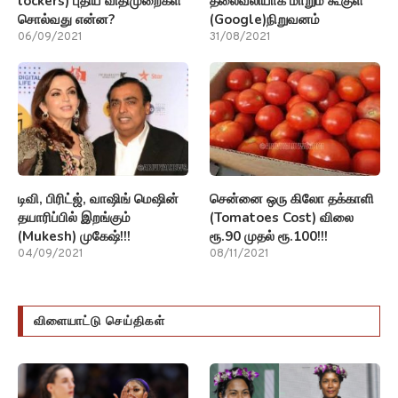
lockers) புதிய விதிமுறைகள்
தலைவலியாக மாறும் கூகுள்
சொல்வது என்ன?
(Google)நிறுவனம்
06/09/2021
31/08/2021
டிவி, பிரிட்ஜ், வாஷிங் மெஷின்
சென்னை ஒரு கிலோ தக்காளி
தயாரிப்பில் இறங்கும்
(Tomatoes Cost) விலை
(Mukesh) முகேஷ்!!!
ரூ.90 முதல் ரூ.100!!!
04/09/2021
08/11/2021
விளையாட்டு செய்திகள்