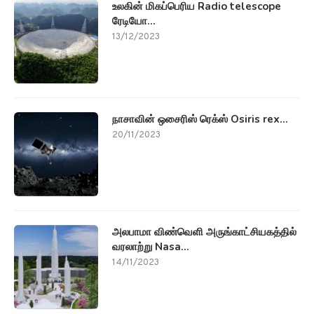
உலகின் மிகப்பெரிய Radio telescope
ரேடியோ...
13/12/2023
நாசாவின் ஒசைரிஸ் ரெக்ஸ் Osiris rex...
20/11/2023
அலபாமா விண்வெளி அருங்காட்சியகத்தில்
வரலாற்று Nasa...
14/11/2023