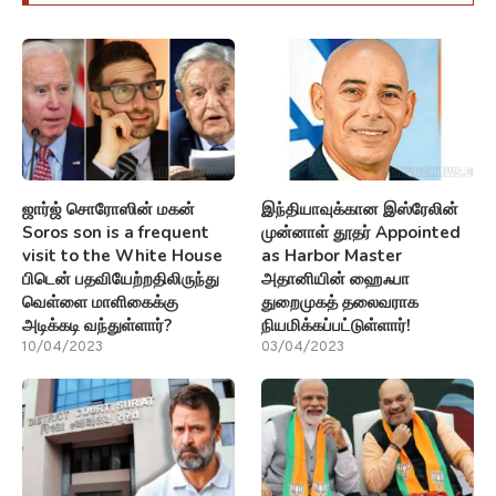
ஜார்ஜ் சொரோஸின் மகன்
இந்தியாவுக்கான இஸ்ரேலின்
Soros son is a frequent
முன்னாள் தூதர் Appointed
visit to the White House
as Harbor Master
பிடென் பதவியேற்றதிலிருந்து
அதானியின் ஹைஃபா
வெள்ளை மாளிகைக்கு
துறைமுகத் தலைவராக
அடிக்கடி வந்துள்ளார்?
நியமிக்கப்பட்டுள்ளார்!
10/04/2023
03/04/2023