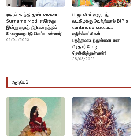
ராகுல் காந்தி தண்டனையை
பாஜகவின் குஜராத்,
Surname Modi எதிர்த்து
வடகிழக்கு வெற்றியால் BJP’s
இன்று சூரத் நீதிமன்றத்தில்
continued success
மேல்முறையீடு செய்ய உள்ளார்!
எதிர்க்கட்சிகள்
பதற்றமடைந்துள்ளன என
03/04/2023
பிரதமர் மோடி
தெரிவித்துள்ளார்!
28/03/2023
ஜோதிடம்