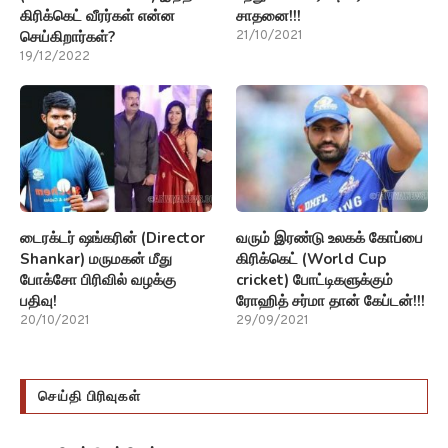
கிரிக்கெட் வீரர்கள் என்ன
சாதனை!!!
செய்கிறார்கள்?
21/10/2021
19/12/2022
டைரக்டர் ஷங்கரின் (Director
வரும் இரண்டு உலகக் கோப்பை
Shankar) மருமகன் மீது
கிரிக்கெட் (World Cup
போக்சோ பிரிவில் வழக்கு
cricket) போட்டிகளுக்கும்
பதிவு!
ரோஹித் சர்மா தான் கேப்டன்!!!
20/10/2021
29/09/2021
செய்தி பிரிவுகள்