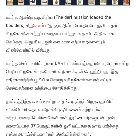
கடந்த ஆண்டு ஒரு சிறிய (The dart mission loaded the
boulders)
சிறுகோள்
மீது ஒரு ஆய்வு மோதியபோது, ​​மோதல்
சிறுகோளின் சுற்றுப்பாதையை மாற்றுவதை விட அதிகமாக
செய்தது. அது சில டஜன் கனமான கற்பாறைகளையும்
விண்வெளியில் வீசியது.
கடந்த செப்டம்பரில், நாசா DART விண்கலத்தை டிமோர்போஸ் என்ற
பெரிய சிறுகோள் டிடிமோஸின் நிலவுக்குள் செலுத்தியது. இது
எதிர்காலத்தில் பூமியில் செல்லும் சிறுகோள்களைத் தட்டிச்
செல்வதற்கான உத்தியை சோதிக்கிறது.
தாக்கத்திற்கு சுமார் மூன்று மாதங்களுக்குப் பிறகு, ஹப்பிள்
விண்வெளி தொலைநோக்கி சூரியனைச் சுற்றியுள்ள
சுற்றுப்பாதையில் விண்வெளி ராக் இரட்டையர்களுடன் முன்பு
காணப்படாத 37 பொருட்களின் ஒளிவட்டத்தை உளவு பார்த்தது,
என்று ஆராய்ச்சியாளர்கள் தெரிவிக்கின்றனர்.