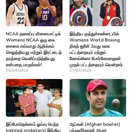
NCAA தலைப்பு விளையாட்டில்
இந்திய குத்துச்சண்டையில்
Womens NCAA ஒரு கை
Womens World Boxing
சைகை எவ்வாறு ஆதிக்கம்
நிகத் ஜரீன் 2வது உலக
செலுத்தியது மற்றும் இரட்டைத்
பட்டத்தையும் மற்றும்
தரத்தை வெளிப்படுத்தியது
லோவ்லினா போர்கோஹைன்
என்பதை பாருங்கள்!
முதல் பட்டத்தையும் வென்றார்.
05/04/2023
27/03/2023
இப்போதெல்லாம் ஓய்வு பெற்ற
ஆப்கன் (Afghan bowler)
(retired cricketers) இந்திய
பந்துவீச்சாளர் அபார