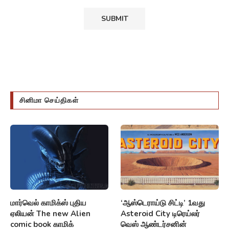
சினிமா செய்திகள்
மார்வெல் காமிக்ஸ் புதிய
‘ஆஸ்டெராய்டு சிட்டி’ 1வது
ஏலியன் The new Alien
Asteroid City டிரெய்லர்
comic book காமிக்
வெஸ் ஆண்டர்சனின்