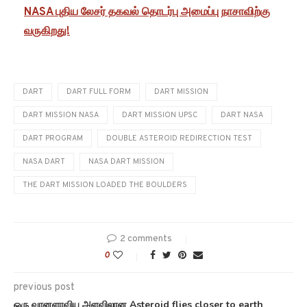
NASA புதிய லேசர் தகவல் தொடர்பு அமைப்பு நாசாவிற்கு
வருகிறது!
DART
DART FULL FORM
DART MISSION
DART MISSION NASA
DART MISSION UPSC
DART NASA
DART PROGRAM
DOUBLE ASTEROID REDIRECTION TEST
NASA DART
NASA DART MISSION
THE DART MISSION LOADED THE BOULDERS
2 comments
0
previous post
ஒரு வானளாவிய அளவிலான Asteroid flies closer to earth