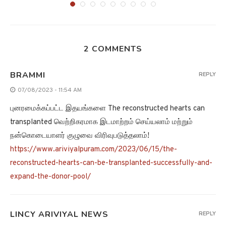
07/08/2023 - 11:54 AM
புனரமைக்கப்பட்ட இதயங்களை The reconstructed hearts can
transplanted வெற்றிகரமாக இடமாற்றம் செய்யலாம் மற்றும்
நன்கொடையாளர் குழுவை விரிவுபடுத்தலாம்!
https://www.ariviyalpuram.com/2023/06/15/the-
reconstructed-hearts-can-be-transplanted-successfully-and-
expand-the-donor-pool/
LINCY ARIVIYAL NEWS
REPLY
08/08/2023 - 5:24 PM
ப்ளூ ஆரிஜினின் புதிய ஷெப்பர்ட் விண்கலம் ஏசஸ், விண்வெளிக்கு
விமானம் அனுப்புவதற்கான ஒத்திகை நடைபெற்றது!!!
https://www.ariviyalpuram.com/2021/01/15/blue-origins-
new-shepherd-spacecraft-aces-rehearsals-for-launch/