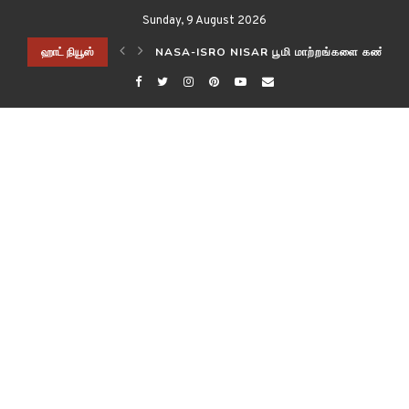
Sunday, 9 August 2026
ிடித்த விஞ்ஞானிகள்!
ஹாட் நியூஸ்
NASA-ISRO NISAR பூமி மாற்றங்களை கண்காணி