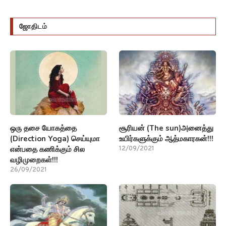
ஒரு தசை யோகத்தை
சூரியன் (The sun)அனைத்து
(Direction Yoga) செய்யுமா
உயிர்களுக்கும் ஆத்மகாரகன்!!!
என்பதை கணிக்கும் சில
12/09/2021
வழிமுறைகள்!!!
26/09/2021
சிம்மம் மற்றும் கும்பம் ராசி
சிலிர்த்து போக வைக்கும்
பற்றிய சில (Astrological
(Astrological Mystery)
secrets) ரகசியங்கள்!!!
ஜோதிட ரகசியம்
03/09/2021
01/09/2021