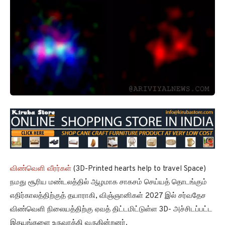
விண்வெளி வீரர்கள்
(3D-Printed hearts help to travel Space)
நமது சூரிய மண்டலத்தில் ஆழமாக சாகசம் செய்யத் தொடங்கும்
எதிர்காலத்திற்குத் தயாராகி, விஞ்ஞானிகள் 2027 இல் சர்வதேச
விண்வெளி நிலையத்திற்கு ஏவத் திட்டமிட்டுள்ள 3D- அச்சிடப்பட்ட
இதயங்களை உருவாக்கி வருகின்றனர்.