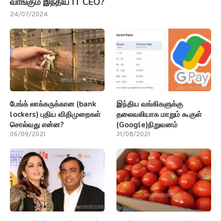
பேங்க் லாக்கருக்கான (bank
இந்திய வங்கிகளுக்கு
lockers) புதிய விதிமுறைகள்
தலைவலியாக மாறும் கூகுள்
சொல்வது என்ன?
(Google)நிறுவனம்
06/09/2021
31/08/2021
டிவி, பிரிட்ஜ், வாஷிங் மெஷின்
சென்னை ஒரு கிலோ தக்காளி
தயாரிப்பில் இறங்கும்
(Tomatoes Cost) விலை
(Mukesh) முகேஷ்!!!
ரூ.90 முதல் ரூ.100!!!
04/09/2021
08/11/2021
விளையாட்டு செய்திகள்