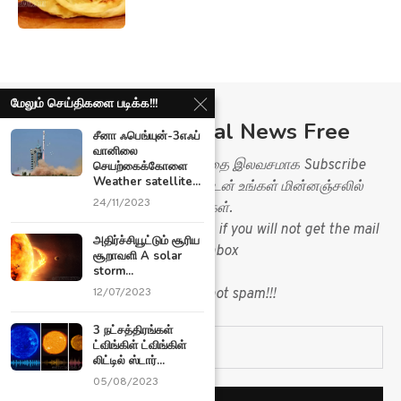
Ariviyal News இணையதளத்தை இலவசமாக Subscribe
செய்து செய்திகளை உடனுக்குடன் உங்கள் மின்னஞ்சலில்
பெறுங்கள்.
Please check your spam folder, if you will not get the mail
in you inbox
மேலும் செய்திகளை படிக்க!!!
&
சீனா ஃபெங்யுன்-3எஃப்
mark mail as not spam!!!
வானிலை
செயற்கைக்கோளை
Weather satellite...
24/11/2023
அதிர்ச்சியூட்டும் சூரிய
சூறாவளி A solar
storm...
12/07/2023
3 நட்சத்திரங்கள்
ட்விங்கிள் ட்விங்கிள்
லிட்டில் ஸ்டார்...
05/08/2023