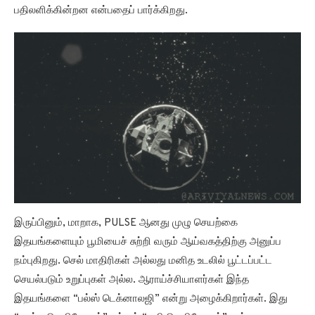
இருப்பினும், மாறாக, PULSE ஆனது முழு செயற்கை
இதயங்களையும் பூமியைச் சுற்றி வரும் ஆய்வகத்திற்கு அனுப்ப
நம்புகிறது. செல் மாதிரிகள் அல்லது மனித உடலில் பூட்டப்பட்ட
செயல்படும் உறுப்புகள் அல்ல. ஆராய்ச்சியாளர்கள் இந்த
இதயங்களை “பல்ஸ் டெக்னாலஜி” என்று அழைக்கிறார்கள். இது
“காந்த லெவிடேஷன்” மற்றும் “ஒலி லெவிடேஷன்” என்று
அழைக்கப்படும் ஒரு அமைப்பைக் குறிக்கிறது.
READ ALSO THIS NEWS
ஹப்பிள் தொலைநோக்கி
Hubble telescope DART சிறுகோள் தாக்கத்தால்
உருவாக்கப்பட்ட விண்வெளி பாறைகளின் மேகப்