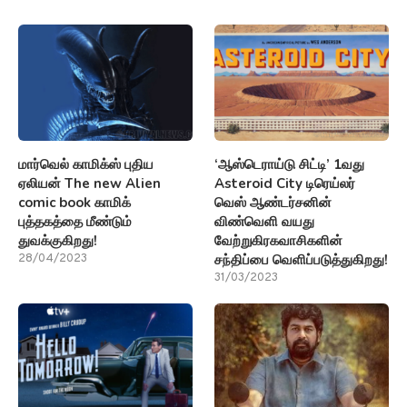
மார்வெல் காமிக்ஸ் புதிய
‘ஆஸ்டெராய்டு சிட்டி’ 1வது
ஏலியன் The new Alien
Asteroid City டிரெய்லர்
comic book காமிக்
வெஸ் ஆண்டர்சனின்
புத்தகத்தை மீண்டும்
விண்வெளி வயது
துவக்குகிறது!
வேற்றுகிரகவாசிகளின்
சந்திப்பை வெளிப்படுத்துகிறது!
28/04/2023
31/03/2023
ஹலோ டுமாரோவில் Hello
ஒரு தத்விகா அவலோகனம்
tomorrow இருந்து ஒரு
(review) விமர்சனம்: ஜோஜு
பிரத்யேக கிளிப்பைப்
ஜார்ஜ், நிரஞ்ச் ராஜு பிள்ளை
பாருங்கள்!
இந்த மந்தமான படத்தை
காப்பாற்ற தவறிவிட்டனர்!!!
31/03/2023
31/12/2021