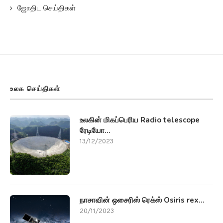
உலக செய்திகள்
உலகின் மிகப்பெரிய Radio telescope
ரேடியோ...
13/12/2023
நாசாவின் ஒசைரிஸ் ரெக்ஸ் Osiris rex...
20/11/2023
அலபாமா விண்வெளி அருங்காட்சியகத்தில்
வரலாற்று Nasa...
14/11/2023