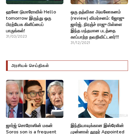
அரசியல் செய்திகள்
ஜார்ஜ் சொரோஸின் மகன்
இந்தியாவுக்கான இஸ்ரேலின்
Soros son is a frequent
முன்னாள் தூதர் Appointed
visit to the White House
as Harbor Master
பிடென் பதவியேற்றதிலிருந்து
அதானியின் ஹைஃபா
வெள்ளை மாளிகைக்கு
துறைமுகத் தலைவராக
அடிக்கடி வந்துள்ளார்?
நியமிக்கப்பட்டுள்ளார்!
10/04/2023
03/04/2023