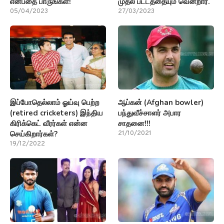
இப்போதெல்லாம் ஓய்வு பெற்ற
ஆப்கன் (Afghan bowler)
(retired cricketers) இந்திய
பந்துவீச்சாளர் அபார
கிரிக்கெட் வீரர்கள் என்ன
சாதனை!!!
செய்கிறார்கள்?
21/10/2021
19/12/2022
டைரக்டர் ஷங்கரின் (Director
வரும் இரண்டு உலகக் கோப்பை
Shankar) மருமகன் மீது
கிரிக்கெட் (World Cup
போக்சோ பிரிவில் வழக்கு
cricket) போட்டிகளுக்கும்
பதிவு!
ரோஹித் சர்மா தான் கேப்டன்!!!
20/10/2021
29/09/2021