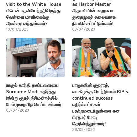
ராகுல் காந்தி தண்டனையை
பாஜகவின் குஜராத்,
Surname Modi எதிர்த்து
வடகிழக்கு வெற்றியால் BJP’s
இன்று சூரத் நீதிமன்றத்தில்
continued success
மேல்முறையீடு செய்ய உள்ளார்!
எதிர்க்கட்சிகள்
பதற்றமடைந்துள்ளன என
03/04/2023
பிரதமர் மோடி
தெரிவித்துள்ளார்!
28/03/2023
ஜோதிடம்