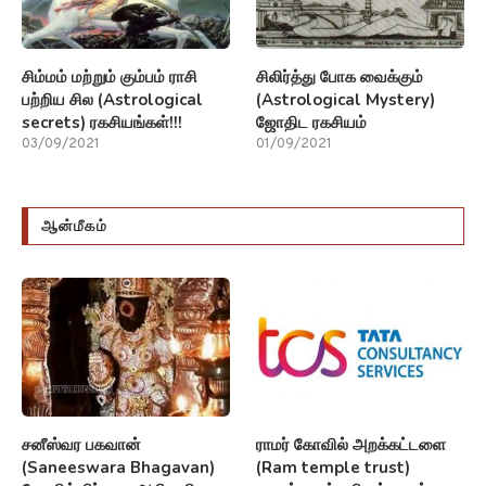
ஆன்மீகம்
சனீஸ்வர பகவான்
ராமர் கோவில் அறக்கட்டளை
(Saneeswara Bhagavan)
(Ram temple trust)
கோவில் நிர்வாக அதிகாரி
கணக்குகள் டிசிஎஸ் மூலம்
நியமனம்!!!
நிர்வகிக்கப்படும்!!!
29/10/2021
24/10/2021