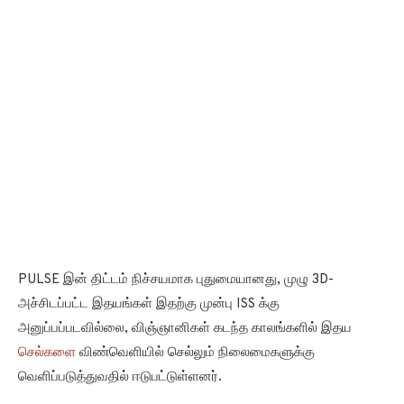
PULSE இன் திட்டம் நிச்சயமாக புதுமையானது, முழு 3D-
அச்சிடப்பட்ட இதயங்கள் இதற்கு முன்பு ISS க்கு
அனுப்பப்படவில்லை, விஞ்ஞானிகள் கடந்த காலங்களில் இதய
செல்களை
விண்வெளியில் செல்லும் நிலைமைகளுக்கு
வெளிப்படுத்துவதில் ஈடுபட்டுள்ளனர்.
எடுத்துக்காட்டாக, பிரவுன் பல்கலைக்கழகம் மற்றும் ஜான்ஸ்
ஹாப்கின்ஸ் பல்கலைக்கழகம் போன்ற பல்வேறு நிறுவனங்கள்
NASA உடன் இணைந்து கடந்த சில ஆண்டுகளாக ISS க்கு சில
இதய திசு மாதிரிகளை அனுப்புகின்றன. “டிஷ்யூ-ஆன்-எ-சிப்”
என்று அன்பாக அழைக்கப்படும் ஒவ்வொரு செல் விஷயமும்
மைக்ரோ கிராவிட்டி நிலைமைகளில் எவ்வாறு சுருங்குகிறது