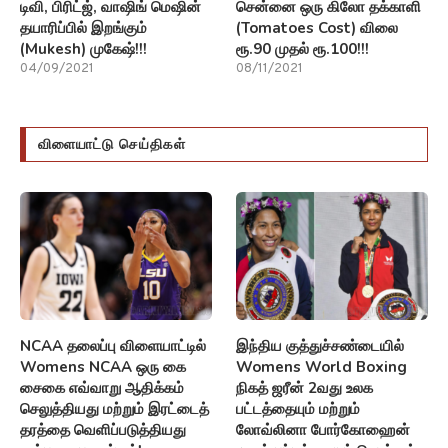
NCAA தலைப்பு விளையாட்டில்
இந்திய குத்துச்சண்டையில்
Womens NCAA ஒரு கை
Womens World Boxing
சைகை எவ்வாறு ஆதிக்கம்
நிகத் ஜரீன் 2வது உலக
செலுத்தியது மற்றும் இரட்டைத்
பட்டத்தையும் மற்றும்
தரத்தை வெளிப்படுத்தியது
லோவ்லினா போர்கோஹைன்
என்பதை பாருங்கள்!
முதல் பட்டத்தையும் வென்றார்.
05/04/2023
27/03/2023