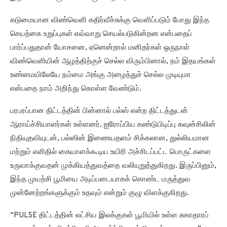
கடுமையான விண்வெளி கதிர்வீச்சுக்கு வெளிப்படும் போது இந்த
செயற்கை உறுப்புகள் எவ்வாறு செயல்படுகின்றன என்பதைப்
பார்ப்பதுதான் யோசனை, ஏனென்றால் மனிதர்கள் ஒருநாள்
விண்வெளியின் ஆழத்திற்குச் செல்ல விரும்பினால், நம் இதயங்கள்
உண்மையிலேயே நம்மை அங்கு அழைத்துச் செல்ல முடியுமா
என்பதை நாம் அறிந்து கொள்ள வேண்டும்.
பரபரப்பான திட்டத்தின் பின்னால் பல்ஸ் என்ற திட்டத்துடன்
ஆராய்ச்சியாளர்கள் உள்ளனர். ஐரோப்பிய கண்டுபிடிப்பு கவுன்சிலின்
நிதியுதவியுடன், பல்ஸின் இணையதளம் சிக்கலான, துல்லியமான
மற்றும் எளிதில் கையாளக்கூடிய உயிரி அச்சிடப்பட்ட பொருட்களை
உருவாக்குவதன் முக்கியத்துவத்தை வலியுறுத்துகிறது. இருப்பினும்,
இந்த முயற்சி பூமியை அடிப்படையாகக் கொண்ட மருத்துவ
முன்னேற்றங்களுக்கும் உதவும் என்றும் குழு விளக்குகிறது.
“PULSE திட்டத்தின் லட்சிய இலக்குகள் பூமியில் உள்ள சுகாதாரப்