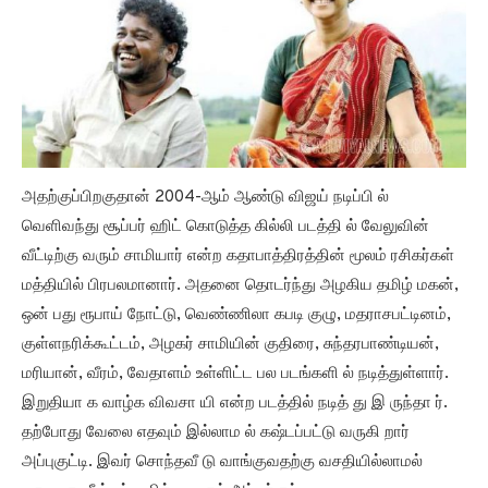
அதற்குப்பிறகுதான் 2004-ஆம் ஆண்டு விஜய் நடிப்பி ல்
வெளிவந்து சூப்பர் ஹிட் கொடுத்த கில்லி படத்தி ல் வேலுவின்
வீட்டிற்கு வரும் சாமியார் என்ற கதாபாத்திரத்தின் மூலம் ரசிகர்கள்
மத்தியில் பிரபலமானார். அதனை தொடர்ந்து அழகிய தமிழ் மகன்,
ஒன் பது ரூபாய் நோட்டு, வெண்ணிலா கபடி குழு, மதராசபட்டினம்,
குள்ளநரிக்கூட்டம், அழகர் சாமியின் குதிரை, சுந்தரபாண்டியன்,
மரியான், வீரம், வேதாளம் உள்ளிட்ட பல படங்களி ல் நடித்துள்ளார்.
இறுதியா க வாழ்க விவசா யி என்ற படத்தில் நடித் து இ ருந்தா ர்.
தற்போது வேலை எதவும் இல்லாம ல் கஷ்டப்பட்டு வருகி றார்
அப்புகுட்டி. இவர் சொந்தவீ டு வாங்குவதற்கு வசதியில்லாமல்