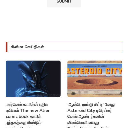
சினிமா செய்திகள்
மார்வெல் காமிக்ஸ் புதிய
‘ஆஸ்டெராய்டு சிட்டி’ 1வது
ஏலியன் The new Alien
Asteroid City டிரெய்லர்
comic book காமிக்
வெஸ் ஆண்டர்சனின்
புத்தகத்தை மீண்டும்
விண்வெளி வயது