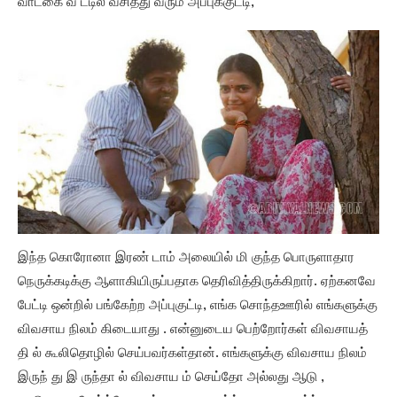
வாடகை வீ ட்டில் வசித்து வரும் அப்புக்குட்டி,
இந்த கொரோனா இரண் டாம் அலையில் மி குந்த பொருளாதார
நெருக்கடிக்கு ஆளாகியிருப்பதாக தெரிவித்திருக்கிறார். ஏற்கனவே
பேட்டி ஒன்றில் பங்கேற்ற அப்புகுட்டி, எங்க சொந்தஊரில் எங்களுக்கு
விவசாய நிலம் கிடையாது . என்னுடைய பெற்றோர்கள் விவசாயத்
தி ல் கூலிதொழில் செய்பவர்கள்தான். எங்களுக்கு விவசாய நிலம்
இருந் து இ ருந்தா ல் விவசாய ம் செய்தோ அல்லது ஆடு ,