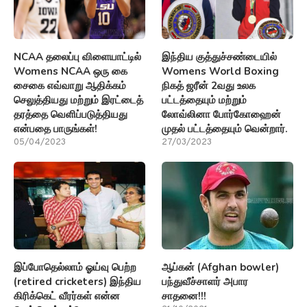
NCAA தலைப்பு விளையாட்டில்
இந்திய குத்துச்சண்டையில்
Womens NCAA ஒரு கை
Womens World Boxing
சைகை எவ்வாறு ஆதிக்கம்
நிகத் ஜரீன் 2வது உலக
செலுத்தியது மற்றும் இரட்டைத்
பட்டத்தையும் மற்றும்
தரத்தை வெளிப்படுத்தியது
லோவ்லினா போர்கோஹைன்
என்பதை பாருங்கள்!
முதல் பட்டத்தையும் வென்றார்.
05/04/2023
27/03/2023
இப்போதெல்லாம் ஓய்வு பெற்ற
ஆப்கன் (Afghan bowler)
(retired cricketers) இந்திய
பந்துவீச்சாளர் அபார
கிரிக்கெட் வீரர்கள் என்ன
சாதனை!!!