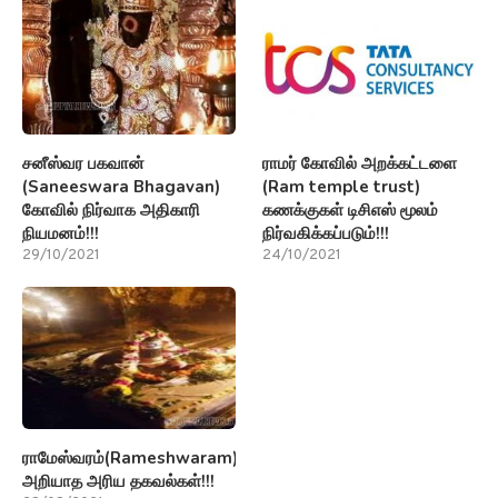
சனீஸ்வர பகவான்
ராமர் கோவில் அறக்கட்டளை
(Saneeswara Bhagavan)
(Ram temple trust)
கோவில் நிர்வாக அதிகாரி
கணக்குகள் டிசிஎஸ் மூலம்
நியமனம்!!!
நிர்வகிக்கப்படும்!!!
29/10/2021
24/10/2021
ராமேஸ்வரம்(Rameshwaram)பற்றி
அறியாத அரிய தகவல்கள்!!!