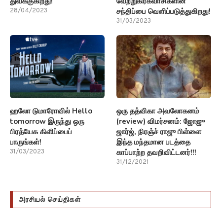
துவக்குகிறது!
வேற்றுகிரகவாசிகளின்
சந்திப்பை வெளிப்படுத்துகிறது!
28/04/2023
31/03/2023
ஹலோ டுமாரோவில் Hello
ஒரு தத்விகா அவலோகனம்
tomorrow இருந்து ஒரு
(review) விமர்சனம்: ஜோஜு
பிரத்யேக கிளிப்பைப்
ஜார்ஜ், நிரஞ்ச் ராஜு பிள்ளை
பாருங்கள்!
இந்த மந்தமான படத்தை
காப்பாற்ற தவறிவிட்டனர்!!!
31/03/2023
31/12/2021
அரசியல் செய்திகள்