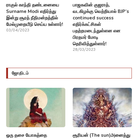
ராகுல் காந்தி தண்டனையை
பாஜகவின் குஜராத்,
Surname Modi எதிர்த்து
வடகிழக்கு வெற்றியால் BJP’s
இன்று சூரத் நீதிமன்றத்தில்
continued success
மேல்முறையீடு செய்ய உள்ளார்!
எதிர்க்கட்சிகள்
பதற்றமடைந்துள்ளன என
03/04/2023
பிரதமர் மோடி
தெரிவித்துள்ளார்!
28/03/2023
ஜோதிடம்
ஒரு தசை யோகத்தை
சூரியன் (The sun)அனைத்து